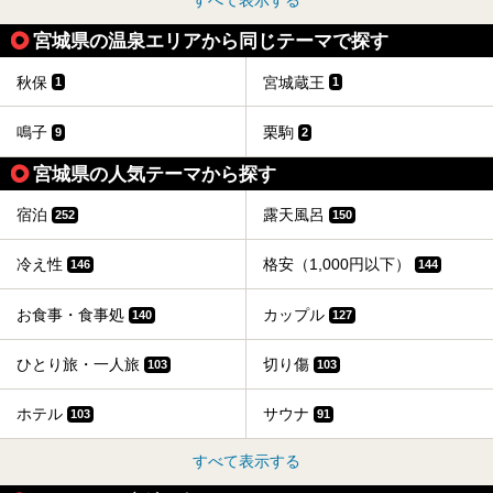
すべて表示する
宮城県の温泉エリアから同じテーマで探す
秋保
宮城蔵王
1
1
鳴子
栗駒
9
2
宮城県の人気テーマから探す
宿泊
露天風呂
252
150
冷え性
格安（1,000円以下）
146
144
お食事・食事処
カップル
140
127
ひとり旅・一人旅
切り傷
103
103
ホテル
サウナ
103
91
すべて表示する