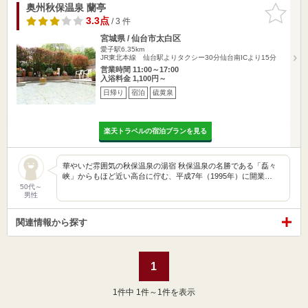
奥州秋保温泉 蘭亭
お気に入
りに追加
3.3点
/ 3 件
宮城県 / 仙台市太白区
愛子駅6.35km
JR東北本線 仙台駅よりタクシー30分仙台南ICより15分
営業時間 11:00～17:00
入浴料金 1,100円～
日帰り
宿泊
硫黄泉
楽天トラベルの宿泊プランを見る
華やいだ雰囲気の秋保温泉の湯宿 秋保温泉の名勝である「磊々
峡」からもほど近い高台に佇む、平成7年（1995年）に開業…
50代～
男性
関連情報から探す
1
1
件中 1件～1件を表示