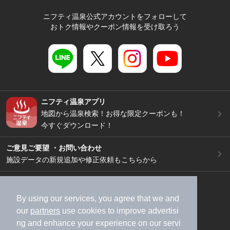
ニフティ温泉公式アカウントをフォローして
おトク情報やクーポン情報を受け取ろう
ニフティ温泉アプリ
地図から温泉検索！お得な限定クーポンも！
今すぐダウンロード！
ご意見ご要望 ・お問い合わせ
施設データの新規追加や修正依頼もこちらから
スマートフォン
/
PC
加盟店募集（資料請求）
広告出稿のご案内
By using our services, you agree that we and
our
partners
use cookies to improve advertisi
利用規約
ライフスタイルMEMBERS+規約
ng and enhance your experience on our servi
特定商取引法に基づく表記
ヘルプ
採用情報