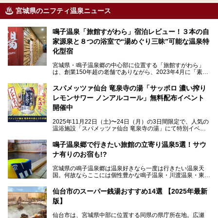
宮城県のニフティ温泉ニュース
鳴子温泉「旅館すがわら」宿泊レビュー！３本の自
家源泉と８つの浴室で“湯めぐり三昧”可能な温泉特
化型宿
宮城県・鳴子温泉郷の中心部に位置する「旅館すがわら」
は、創業150年超の老舗でありながら、2023年4月に「素泊
まり専門の宿」としてリニューアルオープン。同時に温泉熱
を利用したサウナも新設され、温泉ファン・サウナ―双方に
スパメッツァ仙台 竜泉寺の湯「サッポロ 濃い搾り
注目のスポットです。
レモンサワー ノンアルコール」無料配布イベント
開催中
特筆すべきは、館内で完結する圧倒的な「湯めぐり」のバリ
2025年11月22日（土)〜24日（月）の3日間限定で、人気の
エーション。“温泉のデパート”・“東の横綱”と称される鳴子
温浴施設「スパメッツァ仙台 竜泉寺の湯」にて特別イベン
温泉郷の中でも、3本の異なる自家源泉を使い分けるその実
トを開催！居酒屋の手搾りサワーのような本格感が味わえる
力は折り紙付き。実際に宿泊した筆者が、“温泉”を中心にそ
「サッポロ 濃い搾りレモンサワー ノンアルコール」を無料
鳴子温泉郷で行きたい旅館の立寄り温泉5選！サウ
の全貌を詳細レビューします！
配布します。さらにSNS投稿で「サッポロ 濃い搾りグレフ
ナ有りのお宿も!?
ルサワー ノンアルコール」もプレゼント。湯上がりにぴっ
たりの一杯をぜひお楽しみください。
宮城県の鳴子温泉郷は温泉好きなら一度は行きたい温泉天
国。何故ならここには個性豊かな鳴子温泉・川渡温泉・東鳴
子温泉・中山平温泉・鬼首温泉という5つの温泉地があり、
硫黄泉、塩化物泉、硫酸塩泉、炭酸水素塩泉などと多様な泉
仙台市のスーパー銭湯おすすめ14選 【2025年最新
質がそろっているからです。
版】
ー
また共同浴場（日帰り温泉）だけでなく、嬉しいことに多く
仙台市は、宮城県中部に位置する同県の県庁所在地。広瀬
の旅館・ホテルも立ち寄り入浴に門戸を開いてくれていま
提供元：サッポロビール【PR】