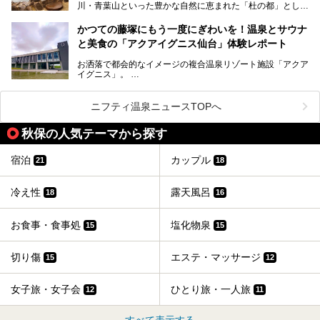
川・青葉山といった豊かな自然に恵まれた「杜の都」として
す。
知られ、戦国武将・伊達政宗のお膝元として歴史ファンにも
この記事はサッポロビールのPRイベント告知記事です。
人気です。新幹線を使えば都心から1時間30分とアクセスも
今回はそんな旅館の中から、おすすめしたい5ヶ所の温泉を
かつての藤塚にもう一度にぎわいを！温泉とサウナ
よく、気軽に訪れやすい地方都市の1つです。
セレクトしてみました。うち3ヶ所はサウナも楽しめます。
と美食の「アクアイグニス仙台」体験レポート
今回は、仙台市内のおすすめスーパー銭湯をご紹介します。
お洒落で都会的なイメージの複合温泉リゾート施設「アクア
仙台牛タンなどを堪能するグルメ旅や、スポーツ観戦の遠征
イグニス」。
時などに利用しやすい温浴施設がたくさんありますよ。
関西空港や吉川美南（埼玉県）に続いて仙台市若林区に202
2年4月にオープンした「アクアイグニス仙台」は、日帰り
ニフティ温泉ニュースTOPへ
温泉の「藤塚の湯」、マルシェ リアン、和食「笠庵」、イ
タリアン「グリーチネ」、ベーカリー「マリアージュ ドゥ
秋保の人気テーマから探す
ファリーヌ」、スイーツの「コンフィチュール アッシュ」
と「ル ショコラ ドゥ アッシュ」、そしてカフェ「猿田彦珈
琲」と話題のお店が勢ぞろい！
宿泊
カップル
21
18
この「アクアイグニス仙台」の魅力を探りにお出かけしてき
ました。
冷え性
露天風呂
18
16
お食事・食事処
塩化物泉
15
15
切り傷
エステ・マッサージ
15
12
女子旅・女子会
ひとり旅・一人旅
12
11