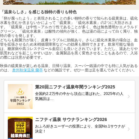
「温泉らしさ」を感じる独特の香りも特色
「卵が腐ったよう」と表現されることの多い独特の香りで知られる硫黄泉は、硫化
水素を含むか含まないかによって「硫黄泉」「硫化水素泉」の2つに大別されま
す。「硫黄泉」は中性～アルカリ性であることが多く、色は無色透明かエメラルド
グリーン。「硫化水素泉」は酸性の傾向が強く、色は湯の花によって白く濁り、独
特の香りを発します。
どちらも殺菌力が強く、皮膚トラブルに効能あり。さらに硫化水素泉の場合は、血
管を拡張させるため末梢循環障害などへの効果も期待できます。飲泉可能な場合
は、糖尿病や高コレステロール血症にも良いとされています。ただし、湯あたりや
肌荒れなどを起こしやすいほか、金属製品を黒く変色させることもあるので、入浴
の際には注意が必要です。
秋保の硫黄泉が楽しめる温泉、日帰り温泉、スーパー銭湯の中でも特に人気がある
のは、
奥州秋保温泉 蘭亭
などの施設です。ぜひ一度は足を運んでみてください。
第20回ニフティ温泉年間ランキング2025
全国約2.2万件の中から頂点に選ばれた、2025年の人
気施設は…
ニフティ温泉 サウナランキング2026
おふろ好きユーザーの投票により、全国No.1サウナが
決定！