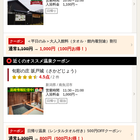
営業時間 10:00～22:00
入浴料金 1,100円～
日帰り
＜平日のみ＞大人入館料（タオル・館内着別途）割引
クーポン
通常
1,100円
→
1,000円（100円お得！）
近くのオススメ温泉クーポン
旬彩の庄 坂戸城（さかどじょう）
4.5点
/ 2 件
新潟県 / 南魚沼市
営業時間 11:30～21:00
入浴料金 1,000円～
日帰り
宿泊
日帰り温泉（レンタルタオル付き）500円OFFクーポン♪
クーポン
通常
1,300円
→
800円（500円お得！）