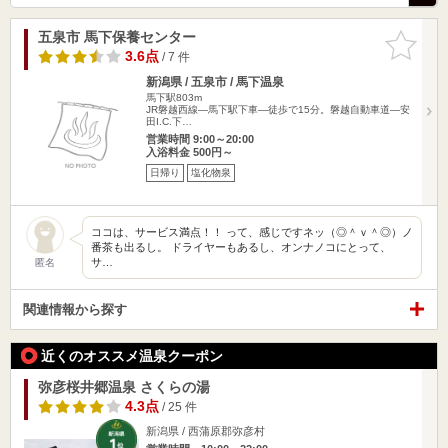
五泉市 馬下保養センター
お気に入
りに追加
3.6点
/ 7 件
新潟県 / 五泉市 / 馬下温泉
馬下駅803m
JR磐越西線―馬下駅下車―徒歩で15分。磐越自動車道―安
田I.C.下…
営業時間 9:00～20:00
入浴料金 500円～
日帰り
塩化物泉
ココは、サービス満点！！ って、感じですネッ（◎＾ｖ＾◎）ノ
番茶も出るし。 ドライヤーもあるし、オンナノコにとって、
サ…
匿名
関連情報から探す
近くのオススメ温泉クーポン
弥彦桜井郷温泉 さくらの湯
4.3点
/ 25 件
新潟県 / 西蒲原郡弥彦村