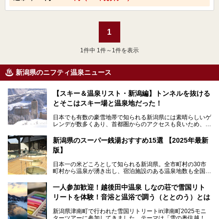
1
1
件中 1件～1件を表示
新潟県のニフティ温泉ニュース
【スキー＆温泉リスト・新潟編】トンネルを抜ける
とそこはスキー場と温泉地だった！
日本でも有数の豪雪地帯で知られる新潟県には素晴らしいゲ
レンデが数多くあり、首都圏からのアクセスも良いため、関
東のスキーヤー＆スノーボーダー御用達となっています。ま
た全域にわたって月岡、赤倉、松之山、燕、妙高、岩室など
新潟県のスーパー銭湯おすすめ15選 【2025年最新
など、古くは文豪にも愛された歴史ある老舗温泉地が多いこ
版】
とで知られています。
今回はスキーヤーやスノーボーダーの“滑り疲れ”を癒やすた
日本一の米どころとして知られる新潟県。全市町村の30市
めに訪れたい、新潟県内にあるスキー場そばの温泉地をまと
町村から温泉が湧き出し、宿泊施設のある温泉地数も全国有
めました。
数で、魅力的な温泉がいっぱいの県でもあります。日帰りで
アフタースキーは温泉で決まりですね！
温泉が利用ができる宿泊施設も多く、スーパー銭湯も多彩な
一人参加歓迎！越後田中温泉 しなの荘で雪国リト
サービスを提供する施設がいろいろ。
リートを体験！音浴と温浴で調う（ととのう）とは
観光やレジャーに温泉を組み合わせれば、旅はさらに充実し
ますね。今回は、新潟県でおすすめのスーパー銭湯をご紹介
新潟県津南町で行われた雪国リトリートin津南町2025モニ
します。
ターツアーに参加してきました。テーマは「雪の奥信越！音