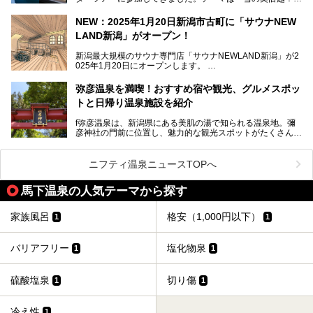
浴と温浴で調うリトリート」。
NEW：2025年1月20日新潟市古町に「サウナNEW
温泉ライターとして「温浴」は頻繁に体験していますが、
LAND新潟」がオープン！
「音浴」とは果たしてどんな体験なのでしょう？とても気に
なります。
新潟最大規模のサウナ専門店「サウナNEWLAND新潟」が2
025年1月20日にオープンします。
古町はかつて港町として栄えていた日本海有数の花街。この
街に再び笑顔と賑わいを取り戻し、新たなランドマークとし
なお、宿泊した温泉は日帰り入浴もできる秘湯「越後田中温
弥彦温泉を満喫！おすすめ宿や観光、グルメスポッ
て地域活性化を目指します。
泉 しなの荘」です。こちらについても詳しく紹介します。
トと日帰り温泉施設を紹介
サウナ室のテーマは「海賊船」‥⁉ ユニークなサウナ室を
含む３つのポイントをご紹介！
───
f弥彦温泉は、新潟県にある美肌の湯で知られる温泉地。彌
彦神社の門前に位置し、魅力的な観光スポットがたくさんあ
提供元：一般社団法人 雪国観光舎【PR】
ります。
この記事は一般社団法人 雪国観光舎のPRレポート記事で
この記事では、弥彦温泉の宿泊に最適なおすすめ宿や、日帰
ニフティ温泉ニュースTOPへ
す。
り施設、グルメスポット、弥彦の自然を堪能できる観光スポ
ットをご紹介します。初めての弥彦温泉旅行を計画している
馬下温泉の人気テーマから探す
方に向けて、弥彦温泉の魅力を存分にお伝えしますので、ぜ
ひ参考にしてみてくださいね！
家族風呂
格安（1,000円以下）
1
1
バリアフリー
塩化物泉
1
1
硫酸塩泉
切り傷
1
1
冷え性
1