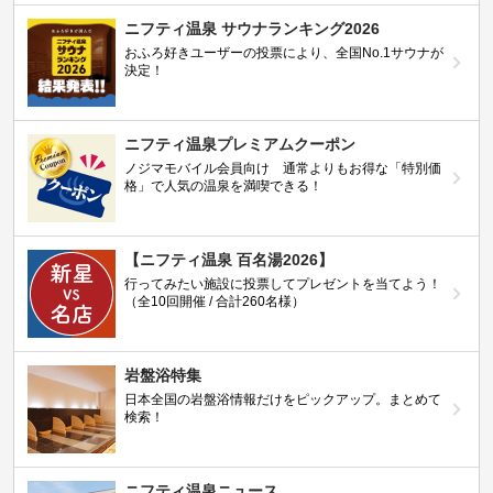
ニフティ温泉 サウナランキング2026
おふろ好きユーザーの投票により、全国No.1サウナが
決定！
ニフティ温泉プレミアムクーポン
ノジマモバイル会員向け 通常よりもお得な「特別価
格」で人気の温泉を満喫できる！
【ニフティ温泉 百名湯2026】
行ってみたい施設に投票してプレゼントを当てよう！
（全10回開催 / 合計260名様）
岩盤浴特集
日本全国の岩盤浴情報だけをピックアップ。まとめて
検索！
ニフティ温泉ニュース