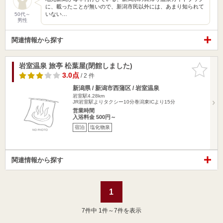
に、載ったことが無いので、新潟市民以外には、あまり知られて
いない…
50代～
男性
関連情報から探す
岩室温泉 旅亭 松葉屋(閉館しました)
お気に入
りに追加
3.0点
/ 2 件
新潟県 / 新潟市西蒲区 / 岩室温泉
岩室駅4.28km
JR岩室駅よりタクシー10分巻潟東ICより15分
営業時間
入浴料金 500円～
宿泊
塩化物泉
関連情報から探す
1
7
件中 1件～7件を表示