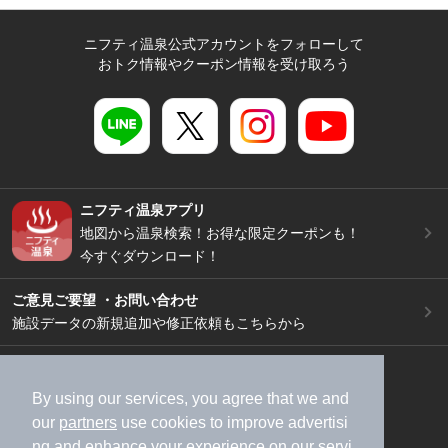
ニフティ温泉公式アカウントをフォローして
おトク情報やクーポン情報を受け取ろう
ニフティ温泉アプリ
地図から温泉検索！お得な限定クーポンも！
今すぐダウンロード！
ご意見ご要望 ・お問い合わせ
施設データの新規追加や修正依頼もこちらから
スマートフォン
/
PC
加盟店募集（資料請求）
広告出稿のご案内
By using our services, you agree that we and
our
partners
use cookies to improve advertisi
利用規約
ライフスタイルMEMBERS+規約
ng and enhance your experience on our servi