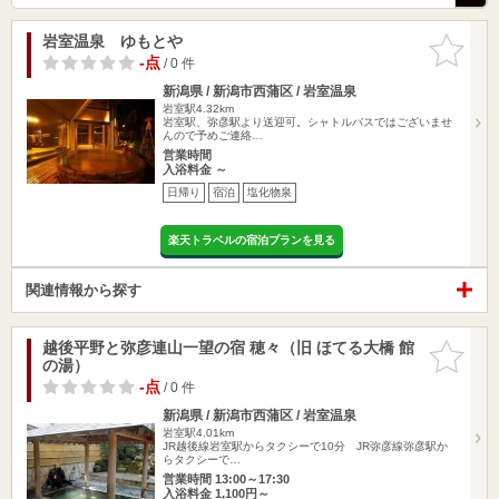
岩室温泉 ゆもとや
お気に入
りに追加
-点
/ 0 件
新潟県 / 新潟市西蒲区 / 岩室温泉
岩室駅4.32km
岩室駅、弥彦駅より送迎可。シャトルバスではございませ
んので予めご連絡…
営業時間
入浴料金 ～
日帰り
宿泊
塩化物泉
楽天トラベルの宿泊プランを見る
関連情報から探す
越後平野と弥彦連山一望の宿 穂々（旧 ほてる大橋 館
お気に入
の湯）
りに追加
-点
/ 0 件
新潟県 / 新潟市西蒲区 / 岩室温泉
岩室駅4.01km
JR越後線岩室駅からタクシーで10分 JR弥彦線弥彦駅か
らタクシーで…
営業時間 13:00～17:30
入浴料金 1,100円～