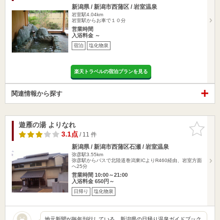
新潟県 / 新潟市西蒲区 / 岩室温泉
岩室駅4.04km
岩室駅からお車で１０分
営業時間
入浴料金 ～
宿泊
塩化物泉
楽天トラベルの宿泊プランを見る
関連情報から探す
遊雁の湯 よりなれ
お気に入
りに追加
3.1点
/ 11 件
新潟県 / 新潟市西蒲区石瀬 / 岩室温泉
弥彦駅3.55km
弥彦駅からバスで北陸道巻潟東ICよりR460経由、岩室方面
へ25分
営業時間 10:00～21:00
入浴料金 650円～
日帰り
塩化物泉
地元新聞が毎年刊行している、新潟県の日帰り温泉ガイドブック