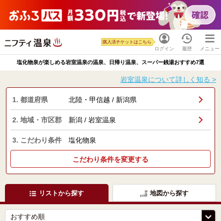
購入済チケットはこちら
ログイン
履歴
メニュー
塩化物泉が楽しめる岩室温泉の温泉、日帰り温泉、スーパー銭湯おすすめ7選
岩室温泉について詳しく知る >
1. 都道府県
北陸・甲信越 / 新潟県
2. 地域・市区郡
新潟 / 岩室温泉
3. こだわり条件
塩化物泉
こだわり条件を変更する
リストから探す
地図から探す