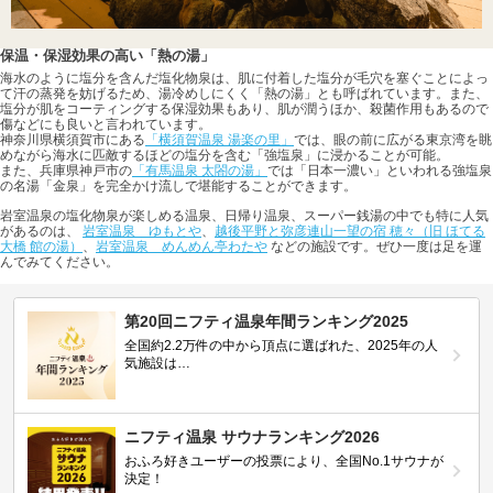
保温・保湿効果の高い「熱の湯」
海水のように塩分を含んだ塩化物泉は、肌に付着した塩分が毛穴を塞ぐことによっ
て汗の蒸発を妨げるため、湯冷めしにくく「熱の湯」とも呼ばれています。また、
塩分が肌をコーティングする保湿効果もあり、肌が潤うほか、殺菌作用もあるので
傷などにも良いと言われています。
神奈川県横須賀市にある
「横須賀温泉 湯楽の里」
では、眼の前に広がる東京湾を眺
めながら海水に匹敵するほどの塩分を含む「強塩泉」に浸かることが可能。
また、兵庫県神戸市の
「有馬温泉 太閤の湯」
では「日本一濃い」といわれる強塩泉
の名湯「金泉」を完全かけ流しで堪能することができます。
岩室温泉の塩化物泉が楽しめる温泉、日帰り温泉、スーパー銭湯の中でも特に人気
があるのは、
岩室温泉 ゆもとや
、
越後平野と弥彦連山一望の宿 穂々（旧 ほてる
大橋 館の湯）
、
岩室温泉 めんめん亭わたや
などの施設です。ぜひ一度は足を運
んでみてください。
第20回ニフティ温泉年間ランキング2025
全国約2.2万件の中から頂点に選ばれた、2025年の人
気施設は…
ニフティ温泉 サウナランキング2026
おふろ好きユーザーの投票により、全国No.1サウナが
決定！