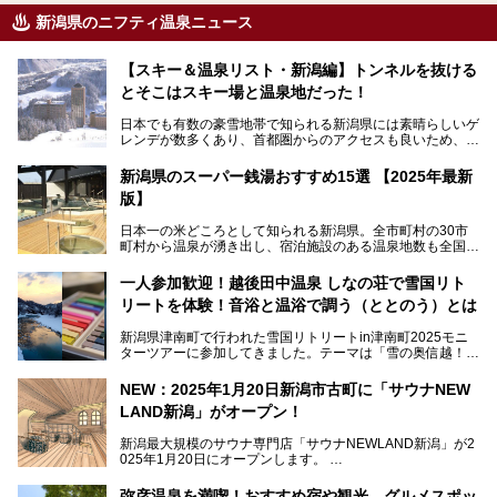
新潟県のニフティ温泉ニュース
【スキー＆温泉リスト・新潟編】トンネルを抜ける
とそこはスキー場と温泉地だった！
日本でも有数の豪雪地帯で知られる新潟県には素晴らしいゲ
レンデが数多くあり、首都圏からのアクセスも良いため、関
東のスキーヤー＆スノーボーダー御用達となっています。ま
た全域にわたって月岡、赤倉、松之山、燕、妙高、岩室など
新潟県のスーパー銭湯おすすめ15選 【2025年最新
など、古くは文豪にも愛された歴史ある老舗温泉地が多いこ
版】
とで知られています。
今回はスキーヤーやスノーボーダーの“滑り疲れ”を癒やすた
日本一の米どころとして知られる新潟県。全市町村の30市
めに訪れたい、新潟県内にあるスキー場そばの温泉地をまと
町村から温泉が湧き出し、宿泊施設のある温泉地数も全国有
めました。
数で、魅力的な温泉がいっぱいの県でもあります。日帰りで
アフタースキーは温泉で決まりですね！
温泉が利用ができる宿泊施設も多く、スーパー銭湯も多彩な
一人参加歓迎！越後田中温泉 しなの荘で雪国リト
サービスを提供する施設がいろいろ。
リートを体験！音浴と温浴で調う（ととのう）とは
観光やレジャーに温泉を組み合わせれば、旅はさらに充実し
ますね。今回は、新潟県でおすすめのスーパー銭湯をご紹介
新潟県津南町で行われた雪国リトリートin津南町2025モニ
します。
ターツアーに参加してきました。テーマは「雪の奥信越！音
浴と温浴で調うリトリート」。
NEW：2025年1月20日新潟市古町に「サウナNEW
温泉ライターとして「温浴」は頻繁に体験していますが、
LAND新潟」がオープン！
「音浴」とは果たしてどんな体験なのでしょう？とても気に
なります。
新潟最大規模のサウナ専門店「サウナNEWLAND新潟」が2
025年1月20日にオープンします。
古町はかつて港町として栄えていた日本海有数の花街。この
街に再び笑顔と賑わいを取り戻し、新たなランドマークとし
なお、宿泊した温泉は日帰り入浴もできる秘湯「越後田中温
弥彦温泉を満喫！おすすめ宿や観光、グルメスポッ