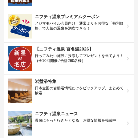
ニフティ温泉プレミアムクーポン
ノジマモバイル会員向け 通常よりもお得な「特別価
格」で人気の温泉を満喫できる！
【ニフティ温泉 百名湯2026】
行ってみたい施設に投票してプレゼントを当てよう！
（全10回開催 / 合計260名様）
岩盤浴特集
日本全国の岩盤浴情報だけをピックアップ。まとめて
検索！
ニフティ温泉ニュース
温泉にもっと行きたくなる！お得な情報を掲載中