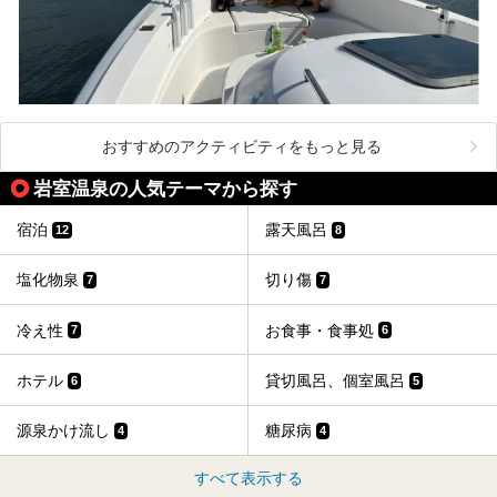
おすすめのアクティビティをもっと見る
岩室温泉の人気テーマから探す
宿泊
露天風呂
12
8
塩化物泉
切り傷
7
7
冷え性
お食事・食事処
7
6
ホテル
貸切風呂、個室風呂
6
5
源泉かけ流し
糖尿病
4
4
すべて表示する