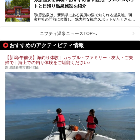
て地域活性化を目指します。
泉 しなの荘」です。こちらについても詳しく紹介します。
トと日帰り温泉施設を紹介
サウナ室のテーマは「海賊船」‥⁉ ユニークなサウナ室を
含む３つのポイントをご紹介！
───
f弥彦温泉は、新潟県にある美肌の湯で知られる温泉地。彌
彦神社の門前に位置し、魅力的な観光スポットがたくさんあ
提供元：一般社団法人 雪国観光舎【PR】
ります。
この記事は一般社団法人 雪国観光舎のPRレポート記事で
この記事では、弥彦温泉の宿泊に最適なおすすめ宿や、日帰
ニフティ温泉ニュースTOPへ
す。
り施設、グルメスポット、弥彦の自然を堪能できる観光スポ
ットをご紹介します。初めての弥彦温泉旅行を計画している
おすすめのアクティビティ情報
方に向けて、弥彦温泉の魅力を存分にお伝えしますので、ぜ
ひ参考にしてみてくださいね！
【新潟/午前便】海釣り体験｜カップル・ファミリー・友人・ご夫
婦で｜海上での釣り体験をご堪能ください♪
新潟県新潟市東区岡山