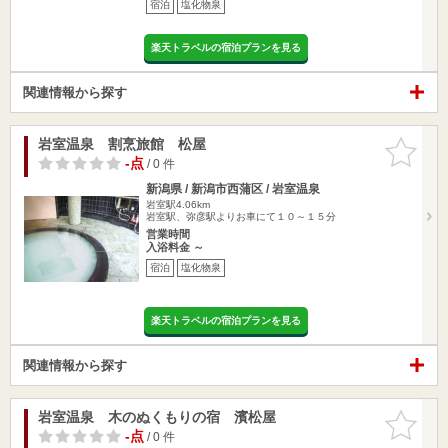
宿泊
塩化物泉
楽天トラベルの宿泊プランを見る
関連情報から探す
岩室温泉 割烹旅館 松屋
お気に入
りに追加
-点
/ 0 件
新潟県 / 新潟市西蒲区 / 岩室温泉
岩室駅4.06km
岩室駅、弥彦駅よりお車にて１０～１５分
営業時間
入浴料金 ～
宿泊
塩化物泉
楽天トラベルの宿泊プランを見る
関連情報から探す
岩室温泉 木のぬくもりの宿 濱松屋
お気に入
りに追加
-点
/ 0 件