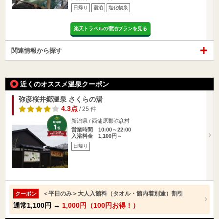
日帰り
宿泊
塩化物泉
楽天トラベルの宿泊プランを見る
関連情報から探す
近くのオススメ温泉クーポン
弥彦桜井郷温泉 さくらの湯
4.3点
/ 25 件
新潟県 / 西蒲原郡弥彦村
営業時間 10:00～22:00
入浴料金 1,100円～
日帰り
＜平日のみ＞大人入館料（タオル・館内着別途）割引
クーポン
通常
1,100円
→
1,000円（100円お得！）