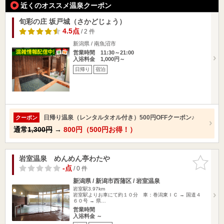
近くのオススメ温泉クーポン
旬彩の庄 坂戸城（さかどじょう）
4.5点
/ 2 件
新潟県 / 南魚沼市
営業時間 11:30～21:00
入浴料金 1,000円～
日帰り
宿泊
日帰り温泉（レンタルタオル付き）500円OFFクーポン♪
クーポン
通常
1,300円
→
800円（500円お得！）
岩室温泉 めんめん亭わたや
お気に入
りに追加
-点
/ 0 件
新潟県 / 新潟市西蒲区 / 岩室温泉
岩室駅3.97km
岩室駅よりお車にて約１０分 車：巻潟東ＩＣ → 国道４
６０号 → 県…
営業時間
入浴料金 ～