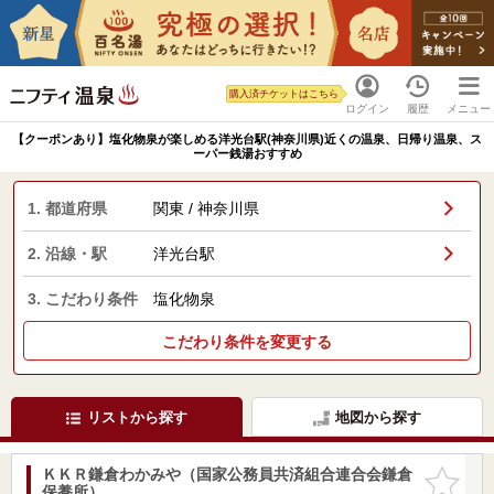
購入済チケットはこちら
ログイン
履歴
メニュー
【クーポンあり】塩化物泉が楽しめる洋光台駅(神奈川県)近くの温泉、日帰り温泉、ス
ーパー銭湯おすすめ
1. 都道府県
関東 / 神奈川県
2. 沿線・駅
洋光台駅
3. こだわり条件
塩化物泉
こだわり条件を変更する
リストから探す
地図から探す
ＫＫＲ鎌倉わかみや（国家公務員共済組合連合会鎌倉
お気に入
保養所）
りに追加