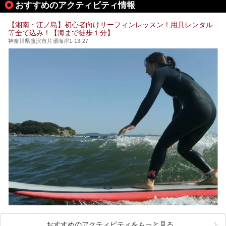
おすすめのアクティビティ情報
加えて、朝6時からの宿泊者専用時間帯にも「龍宮殿本館」
【PR】
のお風呂が利用できます。
この記事はザ・プリンス 箱根芦ノ湖のPR記事です。
【湘南・江ノ島】初心者向けサーフィンレッスン！用具レンタル
今回は日帰り温泉としての「絶景日帰り温泉 龍宮殿本館
等全て込み！【海まで徒歩１分】
（以下、龍宮殿本館）」と、旅館としての「箱根 芦ノ湖畔
蛸川温泉 龍宮殿（以下、龍宮殿）」の両方の魅力をたっぷ
神奈川県藤沢市片瀬海岸1-13-27
りお伝えします！
ここは箱根神社、九頭龍神社、白龍神社、箱根元宮と箱根の
4つの神社に囲まれたパワースポットです。
───
提供元：株式会社西武・プリンスホテルズワールドワイド
【PR】
この記事は箱根 芦ノ湖畔蛸川温泉 龍宮殿のPR記事です。
おすすめのアクティビティをもっと見る