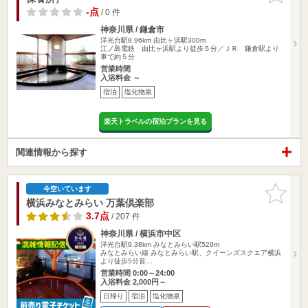
-点
/ 0 件
神奈川県 / 鎌倉市
洋光台駅8.96km
由比ヶ浜駅300m
江ノ島電鉄 由比ヶ浜駅より徒歩５分／ＪＲ 鎌倉駅より
車で約５分
営業時間
入浴料金 ～
宿泊
塩化物泉
楽天トラベルの宿泊プランを見る
関連情報から探す
お気に入
今空いています
りに追加
横浜みなとみらい 万葉倶楽部
3.7点
/ 207 件
神奈川県 / 横浜市中区
洋光台駅9.38km
みなとみらい駅529m
みなとみらい線 みなとみらい駅、クイーンズスクエア横浜
より徒歩5分首…
営業時間 0:00～24:00
入浴料金 2,000円～
日帰り
宿泊
塩化物泉