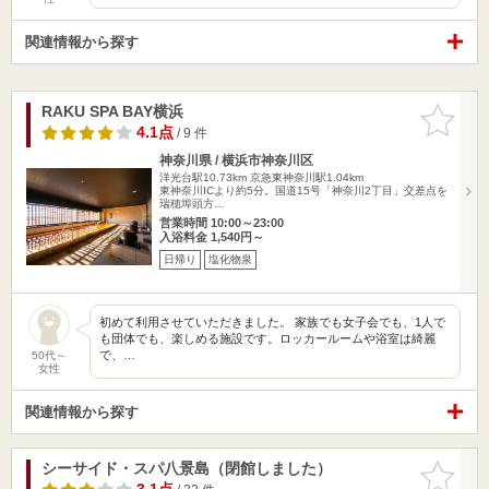
関連情報から探す
RAKU SPA BAY横浜
お気に入
りに追加
4.1点
/ 9 件
神奈川県 / 横浜市神奈川区
洋光台駅10.73km
京急東神奈川駅1.04km
東神奈川ICより約5分。国道15号「神奈川2丁目」交差点を
瑞穂埠頭方…
営業時間 10:00～23:00
入浴料金 1,540円～
日帰り
塩化物泉
初めて利用させていただきました。 家族でも女子会でも、1人で
も団体でも、楽しめる施設です。ロッカールームや浴室は綺麗
で、…
50代～
女性
関連情報から探す
シーサイド・スパ八景島（閉館しました）
お気に入
りに追加