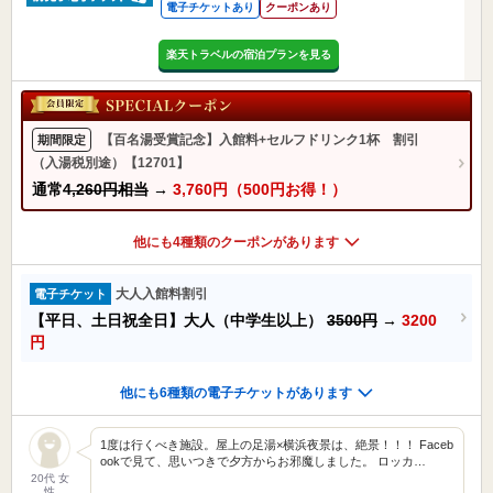
電子チケットあり
クーポンあり
楽天トラベルの宿泊プランを見る
【百名湯受賞記念】入館料+セルフドリンク1杯 割引
期間限定
（入湯税別途）【12701】
通常
4,260円相当
→
3,760円（500円お得！）
他にも4種類のクーポンがあります
大人入館料割引
電子チケット
【平日、土日祝全日】大人（中学生以上）
3500円
→
3200
円
他にも6種類の電子チケットがあります
1度は行くべき施設。屋上の足湯×横浜夜景は、絶景！！！ Faceb
ookで見て、思いつきで夕方からお邪魔しました。 ロッカ…
20代 女
性