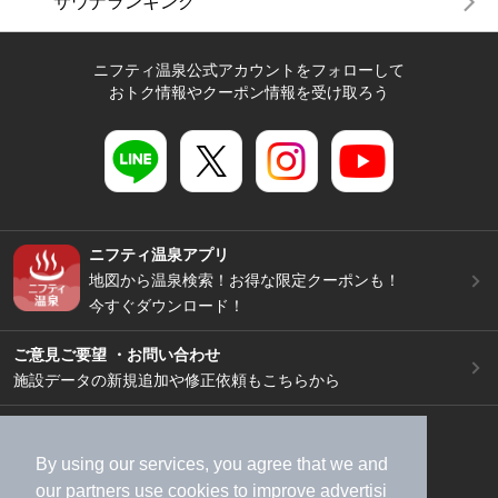
サウナランキング
ニフティ温泉公式アカウントをフォローして
おトク情報やクーポン情報を受け取ろう
ニフティ温泉アプリ
地図から温泉検索！お得な限定クーポンも！
今すぐダウンロード！
ご意見ご要望 ・お問い合わせ
施設データの新規追加や修正依頼もこちらから
スマートフォン
/
PC
加盟店募集（資料請求）
広告出稿のご案内
By using our services, you agree that we and
our
partners
use cookies to improve advertisi
利用規約
ライフスタイルMEMBERS+規約