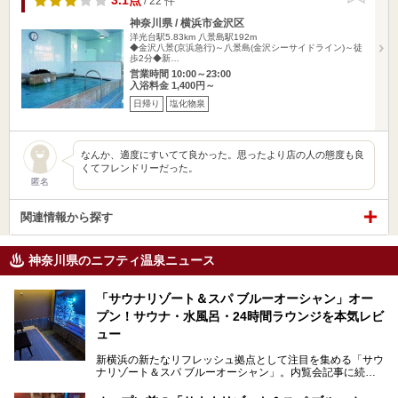
3.1点
/ 22 件
神奈川県 / 横浜市金沢区
洋光台駅5.83km
八景島駅192m
◆金沢八景(京浜急行)～八景島(金沢シーサイドライン)～徒
歩2分◆新…
営業時間 10:00～23:00
入浴料金 1,400円～
日帰り
塩化物泉
なんか、適度にすいてて良かった。思ったより店の人の態度も良
くてフレンドリーだった。
匿名
関連情報から探す
神奈川県のニフティ温泉ニュース
「サウナリゾート＆スパ ブルーオーシャン」オー
プン！サウナ・水風呂・24時間ラウンジを本気レビ
ュー
新横浜の新たなリフレッシュ拠点として注目を集める「サウ
ナリゾート＆スパ ブルーオーシャン」。内覧会記事に続
き、今回は実際に体験してみたリアルな様子をレポートしま
す。サウナや水風呂の気持ちよさはもちろん、リラックスス