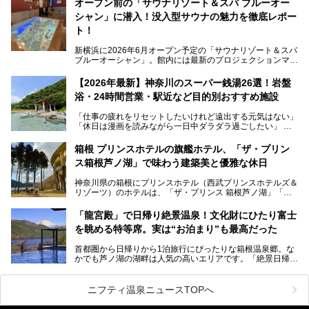
オープン前の「サウナリゾート＆スパ ブルーオー
ペースの過ごしやすさまで徹底チェック。新横浜エリアで日
シャン」に潜入！没入型サウナの魅力を徹底レポー
常の疲れをリセットしたい人、ライブやスポーツ観戦遠征組
は必見です。
ト！
新横浜に2026年6月オープン予定の「サウナリゾート＆スパ
ブルーオーシャン」。館内には最新のプロジェクションマッ
ピングが多用され、まるで世界を旅しているかのような圧倒
的な“没入感（イマーシブ）”を体験できます。
【2026年最新】神奈川のスーパー銭湯26選！岩盤
浴・24時間営業・駅近など目的別おすすめ施設
「仕事の疲れをリセットしたいけれど遠出する元気はない」
今回は、そんな大注目の施設に一足先にお邪魔し、その全貌
「休日は漫画を読みながら一日中ダラダラ過ごしたい」
を見学させていただきました！
「子ども連れでも気兼ねなく、家事を忘れてリフレッシュし
たい」
サウナ室の中に咲き誇る桜、魚たちが泳ぐ水風呂、そしてバ
箱根 プリンスホテルの旗艦ホテル、「ザ・プリン
リのビーチを思わせる休憩スペース…。驚きの連続だった館
ス箱根芦ノ湖」で味わう建築美と優雅な休日
そんな「癒やされたい」という願いを叶えてくれるのが、神
内の様子をレポートします！
奈川県のスーパー銭湯。
神奈川県の箱根にプリンスホテル（西武プリンスホテルズ＆
神奈川県には、サウナや岩盤浴、一日中遊べるエンタメ施設
リゾーツ）のホテルは、「ザ・プリンス 箱根芦ノ湖」「芦
など、“非日常”を味わえるスーパー銭湯が数多く揃っていま
ノ湖畔 蛸川温泉 龍宮殿」「箱根湯の花プリンスホテル」
す。しかし、選択肢が多いからこそ「どの施設か迷ってしま
「箱根仙石原プリンスホテル」と4軒あり、今回ご紹介する
う」という人も多いはず。
「龍宮殿」で日帰り絶景温泉！文化財にひたり富士
「ザ・プリンス 箱根芦ノ湖」は、その中でもフラッグシッ
を眺める特等席。実は“お泊まり”も最高だった
プ（旗艦）に位置づけられる特別なホテルです。
そこで今回は、神奈川県内の人気施設26選を「安さ」「岩
盤浴・漫画の充実度」「景色の良さ」「高級感」「深夜営
首都圏から日帰りから1泊旅行にぴったりな箱根温泉郷。な
昭和の日本を代表する建築家の一人、村野藤吾が芦ノ湖の畔
業」「駅近」など、目的別に厳選して紹介します。
かでも芦ノ湖の湖畔は人気の高いエリアです。「絶景日帰り
に建てた桃源郷のようなホテルがここ。自家源泉の温泉や、
今の気分にぴったりの施設を見つけて、最高のリフレッシュ
温泉 龍宮殿本館」は、露天風呂から芦ノ湖と富士山の両方
こだわりぬいた食もあわせて、このホテルの魅力をレポート
時間を過ごす参考にしていただけますと幸いです。
が楽しめるまさに眺望自慢の日帰り温泉。
します。
ニフティ温泉ニュースTOPへ
そしてここは全24室の「箱根 芦ノ湖畔蛸川温泉 龍宮殿」と
───
して宿泊もできます。宿泊者は「龍宮殿本館」の営業時間に
提供元：株式会社西武・プリンスホテルズワールドワイド