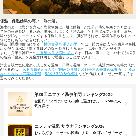
保温・保湿効果の高い「熱の湯」
海水のように塩分を含んだ塩化物泉は、肌に付着した塩分が毛穴を塞ぐことによっ
て汗の蒸発を妨げるため、湯冷めしにくく「熱の湯」とも呼ばれています。また、
塩分が肌をコーティングする保湿効果もあり、肌が潤うほか、殺菌作用もあるので
傷などにも良いと言われています。
神奈川県横須賀市にある
「横須賀温泉 湯楽の里」
では、眼の前に広がる東京湾を眺
めながら海水に匹敵するほどの塩分を含む「強塩泉」に浸かることが可能。
また、兵庫県神戸市の
「有馬温泉 太閤の湯」
では「日本一濃い」といわれる強塩泉
の名湯「金泉」を完全かけ流しで堪能することができます。
洋光台駅の塩化物泉が楽しめる温泉、日帰り温泉、スーパー銭湯の中でも特に人気
があるのは、
ＫＫＲ鎌倉わかみや（国家公務員共済組合連合会鎌倉保養所）
、
横浜
みなとみらい 万葉倶楽部
、
RAKU SPA BAY横浜
などの施設です。ぜひ一度は足を
運んでみてください。
第20回ニフティ温泉年間ランキング2025
全国約2.2万件の中から頂点に選ばれた、2025年の人
気施設は…
ニフティ温泉 サウナランキング2026
おふろ好きユーザーの投票により、全国No.1サウナが