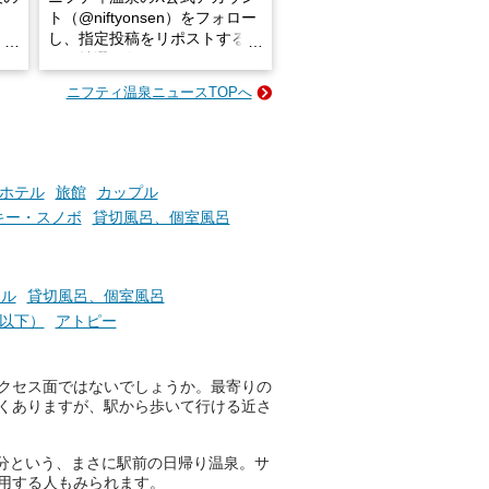
ト（@niftyonsen）をフォロー
し、指定投稿をリポストする
占い
と、抽選で各回26（ふろ）名
な
様（合計260名様）に選べるe-
ニフティ温泉ニュースTOPへ
ン
GIFT500円分をプレゼントい
たします。
楽し
ふろ
ホテル
旅館
カップル
キー・スノボ
貸切風呂、個室風呂
テル
貸切風呂、個室風呂
円以下）
アトピー
クセス面ではないでしょうか。最寄りの
くありますが、駅から歩いて行ける近さ
分という、まさに駅前の日帰り温泉。サ
用する人もみられます。