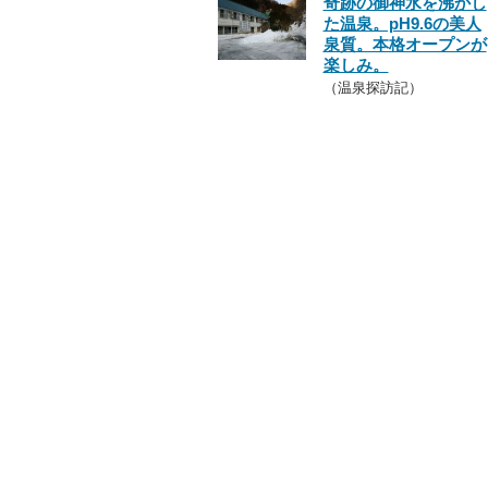
奇跡の御神水を沸かし
た温泉。pH9.6の美人
泉質。本格オープンが
楽しみ。
（温泉探訪記）