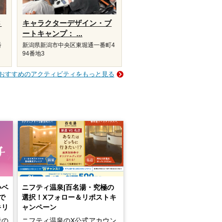
さ
キャラクターデザイン・ブ
ートキャンプ： ...
番
新潟県新潟市中央区東堀通一番町4
94番地3
おすすめのアクティビティをもっと見る
いベ
ニフティ温泉|百名湯・究極の
で
選択！Xフォロー＆リポストキ
キリ
ャンペーン
設の
ニフティ温泉のX公式アカウン