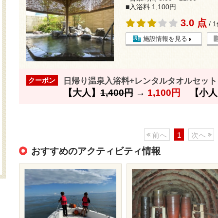
■入浴料 1,100円
3.0 点
/ 
施設情報を見る
日帰り温泉入浴料+レンタルタオルセット 
クーポン
【大人】
1,400円
→
1,100円
【小人
前へ
1
次へ
おすすめのアクティビティ情報