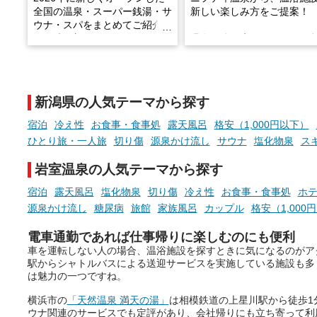
全国の温泉・スーパー銭湯・サ
新しい楽しみ方をご提案！
ウナ・スパをまとめてご紹介！
※随時更新しています
温泉で体を癒したあとに、
でこころもスッキリ──そん
天然温泉や露天風呂、注目のサ
新体験が楽しめる「占いベ
ウナなど、こだわりの魅力がつ
チ」を展開中♨
まったスポットが続々登場して
新潟県の人気テーマから探す
います。
手相やタロットなど気軽に
現地取材記事もあわせて紹介し
める占いで、“ととのう”お
宿泊
冷え性
お食事・食事処
露天風呂
格安（1,000円以下）
ていますので、気になる施設は
時間を、もっと特別に。
ひとり旅・一人旅
切り傷
源泉かけ流し
サウナ
塩化物泉
ス
ぜひチェックして次のおでかけ
先の参考にしてみてください
岩室温泉の人気テーマから探す
ね。
宿泊
露天風呂
塩化物泉
切り傷
冷え性
お食事・食事処
ホ
源泉かけ流し
糖尿病
旅館
家族風呂
カップル
格安（1,000
電車通勤であれば仕事帰りに楽しむのにも便利
車を運転しない人の場合、温浴施設を探すときに気になるのがア
駅からシャトルバスによる送迎サービスを実施している施設も多
は魅力の一つですね。
横浜市の
「天然温泉 満天の湯」
は相模鉄道の上星川駅から徒歩1
ウナ関連のサービスでも定評があり、会社帰りにも立ち寄って利