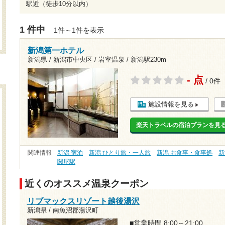
駅近（徒歩10分以内）
1 件中
1件～1件を表示
新潟第一ホテル
新潟県 / 新潟市中央区 / 岩室温泉 /
新潟駅230m
- 点
/ 0件
施設情報を見る
楽天トラベルの宿泊プランを見
関連情報
新潟 宿泊
新潟 ひとり旅・一人旅
新潟 お食事・食事処
新
関屋駅
近くのオススメ温泉クーポン
リブマックスリゾート越後湯沢
新潟県 / 南魚沼郡湯沢町
■営業時間 8:00～21:00