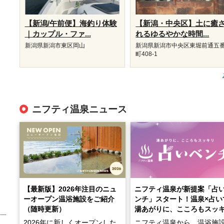
【新潟/午前便】海釣り体験
【新潟・中央区】土に癒
｜カップル・ファ...
れるゆるやかな時間...
新潟県新潟市東区岡山
新潟県新潟市中央区東堀前通五
町408-1
ニフティ温泉ニュース
【最新版】2026年注目のニュ
ニフティ温泉が新提案「占
ーオープン温浴施設をご紹介
ンチ」スタート！温泉×占い
（随時更新）
湯あがりに、こころもスッ
2026年に新しくオープンした
ニフティ温泉から、温浴施