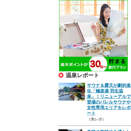
温泉レポート
サウナ＆露天が劇的進
化「極楽湯 羽生温
泉」！リニューアルで
登場のバレルサウナや
女性専用エリアをレポ
ート
（突レポ）