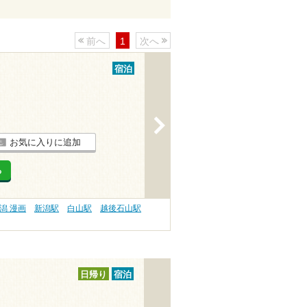
前へ
1
次へ
宿泊
>
お気に入りに追加
る
潟 漫画
新潟駅
白山駅
越後石山駅
日帰り
宿泊