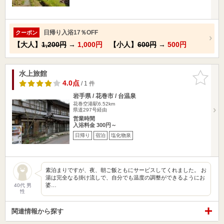
日帰り入浴17％OFF
クーポン
【大人】
1,200円
→
1,000円
【小人】
600円
→
500円
水上旅館
お気に入
りに追加
4.0点
/ 1 件
岩手県 / 花巻市 / 台温泉
花巻空港駅6.52km
県道297号経由
営業時間
入浴料金 300円～
日帰り
宿泊
塩化物泉
素泊まりですが、夜、朝ご飯ともにサービスしてくれました。 お
湯は完全なる掛け流しで、自分でも温度の調整ができるようにお
婆…
40代 男
性
関連情報から探す