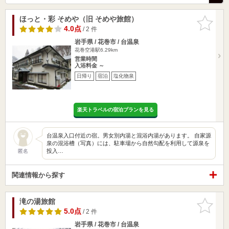
ほっと・彩 そめや（旧 そめや旅館）
お気に入
りに追加
4.0点
/ 2 件
岩手県 / 花巻市 / 台温泉
花巻空港駅6.29km
営業時間
入浴料金 ～
日帰り
宿泊
塩化物泉
楽天トラベルの宿泊プランを見る
台温泉入口付近の宿。男女別内湯と混浴内湯があります。 自家源
泉の混浴槽（写真）には、駐車場から自然勾配を利用して源泉を
投入…
匿名
関連情報から探す
滝の湯旅館
お気に入
りに追加
5.0点
/ 2 件
岩手県 / 花巻市 / 台温泉