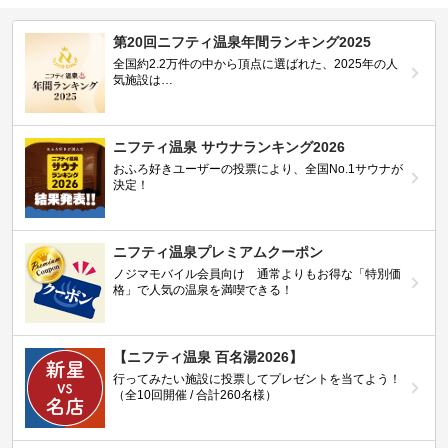
第20回ニフティ温泉年間ランキング2025
全国約2.2万件の中から頂点に選ばれた、2025年の人
気施設は…
ニフティ温泉 サウナランキング2026
おふろ好きユーザーの投票により、全国No.1サウナが
決定！
ニフティ温泉プレミアムクーポン
ノジマモバイル会員向け 通常よりもお得な「特別価
格」で人気の温泉を満喫できる！
【ニフティ温泉 百名湯2026】
行ってみたい施設に投票してプレゼントを当てよう！
（全10回開催 / 合計260名様）