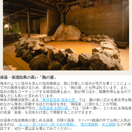
保温・保湿効果の高い「熱の湯」
海水のように塩分を含んだ塩化物泉は、肌に付着した塩分が毛穴を塞ぐことによっ
て汗の蒸発を妨げるため、湯冷めしにくく「熱の湯」とも呼ばれています。また、
塩分が肌をコーティングする保湿効果もあり、肌が潤うほか、殺菌作用もあるので
傷などにも良いと言われています。
神奈川県横須賀市にある
「横須賀温泉 湯楽の里」
では、眼の前に広がる東京湾を眺
めながら海水に匹敵するほどの塩分を含む「強塩泉」に浸かることが可能。
また、兵庫県神戸市の
「有馬温泉 太閤の湯」
では「日本一濃い」といわれる強塩泉
の名湯「金泉」を完全かけ流しで堪能することができます。
台温泉の塩化物泉が楽しめる温泉、日帰り温泉、スーパー銭湯の中でも特に人気が
あるのは、
ほっと・彩 そめや（旧 そめや旅館）
、
滝の湯旅館
、
水上旅館
などの施
設です。ぜひ一度は足を運んでみてください。