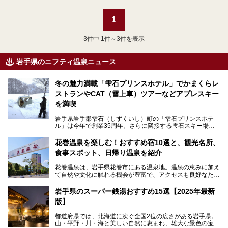
1
3
件中 1件～3件を表示
岩手県のニフティ温泉ニュース
冬の魅力満載「雫石プリンスホテル」でかまくらレ
ストランやCAT（雪上車）ツアーなどアプレスキー
を満喫
岩手県岩手郡雫石（しずくいし）町の「雫石プリンスホテ
ル」は今年で創業35周年。さらに隣接する雫石スキー場は
創業45周年。この冬はアプレスキー（フランス語で"スキー
の後"）の充実をはかり、テーマをSNOW（雪）＋NOVA
花巻温泉を楽しむ！おすすめ宿10選と、観光名所、
（新星）で「SNØVA（スノーヴァ）」としました！
食事スポット、日帰り温泉を紹介
スキーやスノボはもちろんのこと、スキーをしない人でも満
花巻温泉は、岩手県花巻市にある温泉地。温泉の恵みに加え
喫できるパウダースノーの雫石。というわけで、「雫石プリ
て自然や文化に触れる機会が豊富で、アクセスも良好なた
ンスホテル」にお出かけして楽しめるアクティビティや温泉
め、遠くに住んでいる方でも気軽に足を運べます。
をたっぷりレポートしちゃいます。
岩手県のスーパー銭湯おすすめ15選【2025年最新
この記事では、花巻温泉の魅力、おすすめの宿・注目すべき
───
版】
観光スポット・味わい深い食事処・気軽に立ち寄れる日帰り
提供元：株式会社西武・プリンスホテルズワールドワイド
温泉を順に紹介します。
【PR】
都道府県では、北海道に次ぐ全国2位の広さがある岩手県。
この記事は雫石プリンスホテルのPR記事です。
山・平野・川・海と美しい自然に恵まれ、雄大な景色の宝庫
花巻温泉での日常を忘れられる特別な体験を通じて、いつも