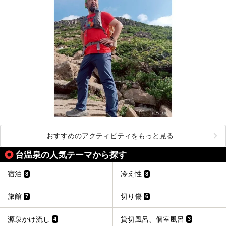
おすすめのアクティビティをもっと見る
台温泉の人気テーマから探す
宿泊
冷え性
8
8
旅館
切り傷
7
6
源泉かけ流し
貸切風呂、個室風呂
4
3