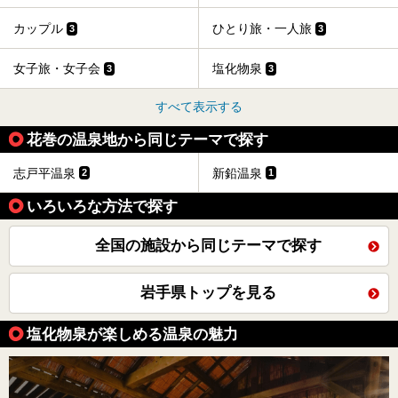
カップル
ひとり旅・一人旅
3
3
女子旅・女子会
塩化物泉
3
3
すべて表示する
花巻の温泉地から同じテーマで探す
志戸平温泉
新鉛温泉
2
1
いろいろな方法で探す
全国の施設から同じテーマで探す
岩手県トップを見る
塩化物泉が楽しめる温泉の魅力