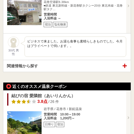
花巻空港駅6.38km
■鉄道 東北新幹線・新花巻駅タクシー20分 東北本線・花巻
駅タク…
営業時間
入浴料金 ～
宿泊
塩化物泉
ビジネスで来ました。お湯も食事も素晴らしきものでした。今月
はプライベートで伺います。。
30代 男
性
関連情報から探す
近くのオススメ温泉クーポン
結びの宿 愛隣館（あいりんかん）
3.8点
/ 26 件
岩手県 / 花巻市 / 新鉛温泉
営業時間 10:00～19:00
入浴料金 1,200円～
日帰り
宿泊