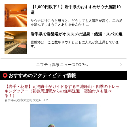
と言えます。山の幸・海の幸も豊富で、盛岡冷麺や前沢牛、
と違う思い出深い温泉旅行を満喫しましょう。
三陸の魚介類などの岩手グルメは全国に知られていますね。
【1,000円以下！】岩手県のおすすめサウナ施設10
大自然に囲まれた岩手県には、温泉が多く湧き出していま
選
す。今回は、岩手県でおすすめのスーパー銭湯をご紹介しま
す。
サウナに行こうと思うと、どうしても入浴料が高く、二の足
を踏んでしまうことありませんか？
そこで値段を抑えた格安でお風呂とサウナを満喫できる充実
岩手県で岩盤浴がオススメの温泉・銭湯・スパ10選
の施設を紹介します！
岩盤浴は、ここ数年サウナとともに人気が急上昇していま
サクッと、月何回もサウナを楽しみたい人にとってはピッタ
す。
リの場所ばかりなんですよ。
美容のほか、身体の疲れを取ったり心地よさを感じられたり
など、おすすめできるポイントばかりです。
この記事では岩手県にある1,000円以下のおすすめサウナ施
今回は、岩手県でおすすめの温泉、銭湯、スパにある岩盤浴
設を紹介していきます。
を紹介します！
ニフティ温泉ニュースTOPへ
温度も低めなので、暑いのが苦手な人でも大満足な施設です
よ。
おすすめのアクティビティ情報
【岩手・花巻】元消防士がガイドをする早池峰山・四季のトレッ
キングツアー（花巻周辺駅からの無料送迎・宿泊付きも選べ
る！）
岩手県花巻市大迫町大迫4-51-2