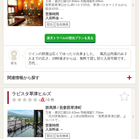
万座・鹿沢口駅10.60km
羽根尾駅8.08km
長野原草津口からJRバスで25分、草津バスターミナルから
徒歩10分。…
営業時間
入浴料金 ～
宿泊
塩化物泉
楽天トラベルの宿泊プランを見る
ツインの部屋は広くてゆったり出来ました。 風呂は内湯のみ２
人までの広さ。19時過ぎからは、無料で貸し切り入浴可能です。
万代…
匿名
関連情報から探す
ラビスタ草津ヒルズ
お気に入
りに追加
-点
/ 0 件
群馬県 / 吾妻郡草津町
万座・鹿沢口駅10.62km
羽根尾駅7.70km
「渋川伊香保IC」より約1時間30分 「長野原草津口駅」よ
りバスで…
営業時間
入浴料金 ～
宿泊
塩化物泉