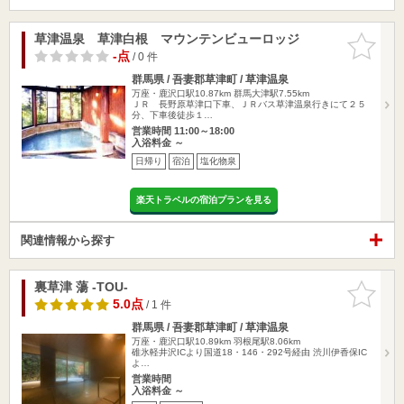
草津温泉 草津白根 マウンテンビューロッジ
お気に入
りに追加
-点
/ 0 件
群馬県 / 吾妻郡草津町 / 草津温泉
万座・鹿沢口駅10.87km
群馬大津駅7.55km
ＪＲ 長野原草津口下車、ＪＲバス草津温泉行きにて２５
分、下車後徒歩１…
営業時間 11:00～18:00
入浴料金 ～
日帰り
宿泊
塩化物泉
楽天トラベルの宿泊プランを見る
関連情報から探す
裏草津 蕩 -TOU-
お気に入
りに追加
5.0点
/ 1 件
群馬県 / 吾妻郡草津町 / 草津温泉
万座・鹿沢口駅10.89km
羽根尾駅8.06km
碓氷軽井沢ICより国道18・146・292号経由 渋川伊香保IC
よ…
営業時間
入浴料金 ～