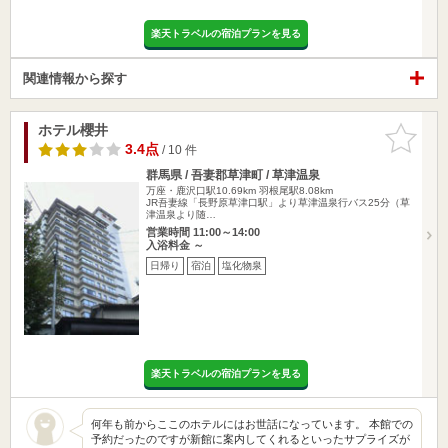
楽天トラベルの宿泊プランを見る
関連情報から探す
ホテル櫻井
お気に入
りに追加
3.4点
/ 10 件
群馬県 / 吾妻郡草津町 / 草津温泉
万座・鹿沢口駅10.69km
羽根尾駅8.08km
JR吾妻線「長野原草津口駅」より草津温泉行バス25分（草
津温泉より随…
営業時間 11:00～14:00
入浴料金 ～
日帰り
宿泊
塩化物泉
楽天トラベルの宿泊プランを見る
何年も前からここのホテルにはお世話になっています。 本館での
予約だったのですが新館に案内してくれるといったサプライズが