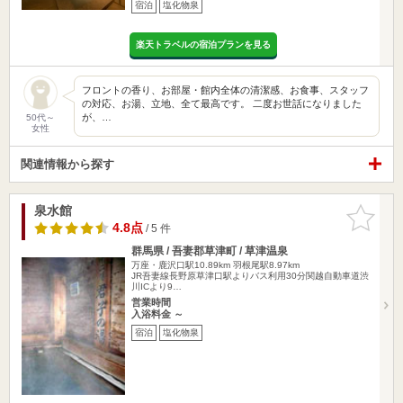
宿泊
塩化物泉
楽天トラベルの宿泊プランを見る
フロントの香り、お部屋・館内全体の清潔感、お食事、スタッフ
の対応、お湯、立地、全て最高です。 二度お世話になりました
が、…
50代～
女性
関連情報から探す
泉水館
お気に入
りに追加
4.8点
/ 5 件
群馬県 / 吾妻郡草津町 / 草津温泉
万座・鹿沢口駅10.89km
羽根尾駅8.97km
JR吾妻線長野原草津口駅よりバス利用30分関越自動車道渋
川ICより9…
営業時間
入浴料金 ～
宿泊
塩化物泉