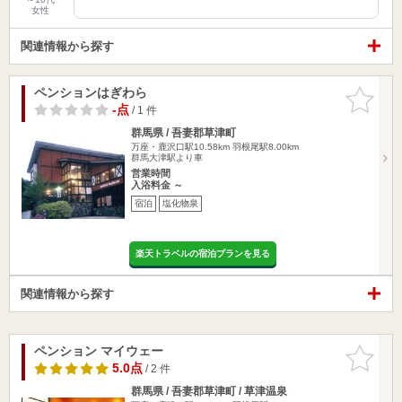
女性
関連情報から探す
ペンションはぎわら
お気に入
りに追加
-点
/ 1 件
群馬県 / 吾妻郡草津町
万座・鹿沢口駅10.58km
羽根尾駅8.00km
群馬大津駅より車
営業時間
入浴料金 ～
宿泊
塩化物泉
楽天トラベルの宿泊プランを見る
関連情報から探す
ペンション マイウェー
お気に入
りに追加
5.0点
/ 2 件
群馬県 / 吾妻郡草津町 / 草津温泉