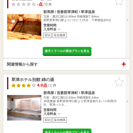
りに追加
-点
/ 0 件
群馬県 / 吾妻郡草津町 / 草津温泉
万座・鹿沢口駅10.80km
羽根尾駅7.94km
長野原草津口駅よりバスにて25分、下車後徒歩5分
営業時間
入浴料金 ～
宿泊
塩化物泉
楽天トラベルの宿泊プランを見る
関連情報から探す
草津ホテル別館 綿の湯
お気に入
りに追加
4.0点
/ 1 件
群馬県 / 吾妻郡草津町 / 草津温泉
万座・鹿沢口駅10.83km
羽根尾駅8.24km
JR吾妻線 長野原草津口駅より草津温泉行きバス利用25
分、草津バスタ…
営業時間
入浴料金 ～
宿泊
塩化物泉
楽天トラベルの宿泊プランを見る