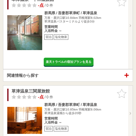
りに追加
-点
/ 0 件
群馬県 / 吾妻郡草津町 / 草津温泉
万座・鹿沢口駅10.84km
羽根尾駅8.02km
草津温泉バスターミナルより徒歩3分
営業時間
入浴料金 ～
宿泊
塩化物泉
楽天トラベルの宿泊プランを見る
関連情報から探す
草津温泉三関屋旅館
お気に入
りに追加
-点
/ 0 件
群馬県 / 吾妻郡草津町 / 草津温泉
万座・鹿沢口駅10.85km
羽根尾駅8.06km
草津温泉湯畑から徒歩20秒
営業時間
入浴料金 ～
宿泊
塩化物泉