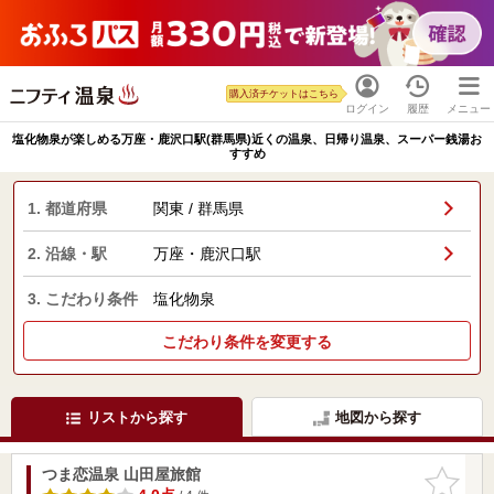
購入済チケットはこちら
ログイン
履歴
メニュー
塩化物泉が楽しめる万座・鹿沢口駅(群馬県)近くの温泉、日帰り温泉、スーパー銭湯お
すすめ
1. 都道府県
関東 / 群馬県
2. 沿線・駅
万座・鹿沢口駅
3. こだわり条件
塩化物泉
こだわり条件を変更する
リストから探す
地図から探す
つま恋温泉 山田屋旅館
お気に入
りに追加