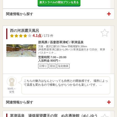
楽天トラベルの宿泊プランを見る
関連情報から探す
西の河原露天風呂
お気に入
りに追加
4.1点
/ 173 件
群馬県 / 吾妻郡草津町 / 草津温泉
万座・鹿沢口駅10.78km
羽根尾駅8.38km
JR長野原草津口駅からJRバス草津温泉行きで25分、草津
バスターミナ…
営業時間 7:00～20:00
入浴料金 800円～
日帰り
宿泊
塩化物泉
こちらの魅力はなんといっても自然との開放感です。 場所によっ
て温度も変わるので移動しながらつかるのも楽しいです。 …
50代～
女性
関連情報から探す
草津温泉 湯畑展望露天の宿 ぬ志勇旅館（ぬしゆう
お気に入