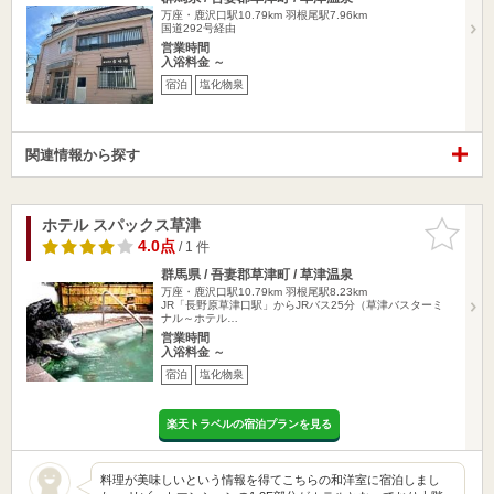
万座・鹿沢口駅10.79km
羽根尾駅7.96km
国道292号経由
営業時間
入浴料金 ～
宿泊
塩化物泉
関連情報から探す
ホテル スパックス草津
お気に入
りに追加
4.0点
/ 1 件
群馬県 / 吾妻郡草津町 / 草津温泉
万座・鹿沢口駅10.79km
羽根尾駅8.23km
JR「長野原草津口駅」からJRバス25分（草津バスターミ
ナル～ホテル…
営業時間
入浴料金 ～
宿泊
塩化物泉
楽天トラベルの宿泊プランを見る
料理が美味しいという情報を得てこちらの和洋室に宿泊しまし