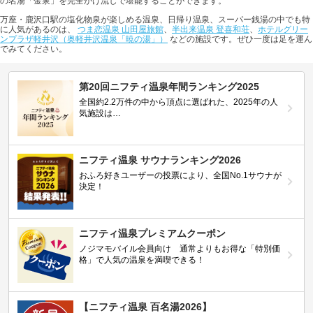
の名湯「金泉」を完全かけ流しで堪能することができます。
万座・鹿沢口駅の塩化物泉が楽しめる温泉、日帰り温泉、スーパー銭湯の中でも特
に人気があるのは、
つま恋温泉 山田屋旅館
、
半出来温泉 登喜和荘
、
ホテルグリー
ンプラザ軽井沢（奥軽井沢温泉「暁の湯」）
などの施設です。ぜひ一度は足を運ん
でみてください。
第20回ニフティ温泉年間ランキング2025
全国約2.2万件の中から頂点に選ばれた、2025年の人
気施設は…
ニフティ温泉 サウナランキング2026
おふろ好きユーザーの投票により、全国No.1サウナが
決定！
ニフティ温泉プレミアムクーポン
ノジマモバイル会員向け 通常よりもお得な「特別価
格」で人気の温泉を満喫できる！
【ニフティ温泉 百名湯2026】