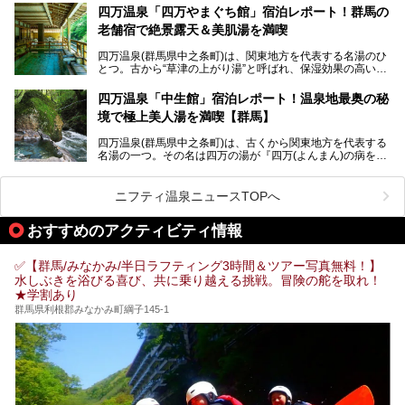
万座温泉が何県にあるのか、どんな温泉なのか、知らない方
四万温泉「四万やまぐち館」宿泊レポート！群馬の
も多いかもしれません。
老舗宿で絶景露天＆美肌湯を満喫
そこで筆者である私が実際に行ってみました！万座温泉の楽
しみ方や周辺の観光地を解説します。
四万温泉(群馬県中之条町)は、関東地方を代表する名湯のひ
また、日帰り入浴できる温泉から混浴可能な温泉まで、おす
とつ。古から“草津の上がり湯”と呼ばれ、保湿効果の高い美
すめの入浴施設もご紹介します！
肌湯として有名な存在です。
四万温泉「中生館」宿泊レポート！温泉地最奥の秘
「四万やまぐち館」は、この地を代表する旅館の一つ。日帰
境で極上美人湯を満喫【群馬】
り入浴も可能ですが、やはり宿泊してじっくり楽しむのがベ
スト。今回は筆者自ら宿泊し、人気の絶景露天風呂＆極上美
四万温泉(群馬県中之条町)は、古くから関東地方を代表する
肌湯をはじめ、館内の魅力をたっぷりとご紹介します！
名湯の一つ。その名は四万の湯が『四万(よんまん)の病を癒
す霊泉』であるとする伝説に由来し、現代においても多くの
観光客で賑わう人気温泉地です。
ニフティ温泉ニュースTOPへ
「中生館」は四万温泉最奥に位置し、秘境感漂う老舗宿。泉
質の良さ(特に美人湯効果)に定評があり、知る人ぞ知る穴場
おすすめのアクティビティ情報
的存在です。今回は筆者自ら宿泊し、自慢の温泉をはじめ食
事・客室・共有スペースなど、宿の全貌を徹底紹介します。
✅【群馬/みなかみ/半日ラフティング3時間＆ツアー写真無料！】
水しぶきを浴びる喜び、共に乗り越える挑戦。冒険の舵を取れ！
★学割あり
群馬県利根郡みなかみ町綱子145-1