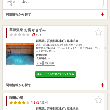
あり…
20代 女
性
関連情報から探す
草津温泉 お宿 ゆきずみ
お気に入
りに追加
-点
/ 0 件
群馬県 / 吾妻郡草津町 / 草津温泉
万座・鹿沢口駅10.71km
羽根尾駅7.94km
長野原草津口駅よりバスにて約２５分 軽井沢駅よりバス
にて1時間16分…
営業時間
入浴料金 ～
宿泊
塩化物泉
楽天トラベルの宿泊プランを見る
関連情報から探す
瑠璃の湯
お気に入
りに追加
4.3点
/ 33 件
群馬県 / 吾妻郡草津町 / 草津温泉