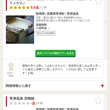
りょかん）
りに追加
5.0点
/ 1 件
群馬県 / 吾妻郡草津町 / 草津温泉
万座・鹿沢口駅10.78km
羽根尾駅8.04km
長野原草津口駅から草津温泉行きバスで約２０分
営業時間
入浴料金 ～
宿泊
塩化物泉
楽天トラベルの宿泊プランを見る
建物の作りは新しくはありませんが、温泉宿の楽しみは何と言っ
ても風呂と食事だと思いますので、この2点に関しては完璧で
す！お風…
50代～
男性
関連情報から探す
草津温泉 宮崎館
お気に入
りに追加
-点
/ 0 件
群馬県 / 吾妻郡草津町 / 草津温泉