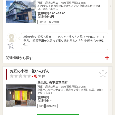
万座・鹿沢口駅10.74km
羽根尾駅7.94km
JR吾妻線長野原草津口駅からJRバス草津温泉行きで25
分、終点下車す…
営業時間 0:00～24:00
入浴料金 0円～
日帰り
塩化物泉
草津の街の探索も終えて、そろそろ帰ろうと思った時にこちらを
発見。 町民専用かと思って張り紙を見ると「午後4時から午後1
0…
50代～
男性
関連情報から探す
お豆の小宿 花いんげん
お気に入
りに追加
-点
/ 0 件
群馬県 / 吾妻郡草津町
万座・鹿沢口駅10.77km
羽根尾駅8.00km
草津バスターミナルより徒歩９９歩！無料駐車場、旅館す
ぐ横に完備！
営業時間
入浴料金 ～
宿泊
塩化物泉