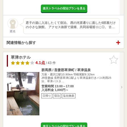
楽天トラベルの宿泊プランを見る
君子の湯に入浴したくて宿泊。 西の河原通りに面した6部屋だけ
の小さな旅館。 アクセス抜群で湯畑、共同浴場巡りに◎。 古…
匿名
関連情報から探す
草津ホテル
お気に入
りに追加
4.1点
/ 43 件
群馬県 / 吾妻郡草津町 / 草津温泉
万座・鹿沢口駅10.90km
羽根尾駅8.32km
JR吾妻線 長野原草津口駅より草津温泉行きバス利用25
分、草津バスタ…
営業時間 13:00～17:00
入浴料金 1,000円～
日帰り
宿泊
塩化物泉
楽天トラベルの宿泊プランを見る