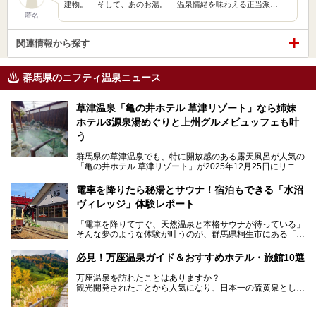
建物。 そして、あのお湯。 温泉情緒を味わえる正当派…
匿名
関連情報から探す
群馬県のニフティ温泉ニュース
草津温泉「亀の井ホテル 草津リゾート」なら姉妹
ホテル3源泉湯めぐりと上州グルメビュッフェも叶
う
群馬県の草津温泉でも、特に開放感のある露天風呂が人気の
「亀の井ホテル 草津リゾート」が2025年12月25日にリニュ
ーアルオープンしました。
ロビーや客室が綺麗になって、上州グルメにこだわったビュ
電車を降りたら秘湯とサウナ！宿泊もできる「水沼
ッフェも人気！アクセスはシャトルバスで楽々、さらに草津
ヴィレッジ」体験レポート
温泉にある姉妹ホテルの「草津温泉 大東舘」「亀の井ホテ
ル 草津湯畑」の湯めぐりまで楽しめます。
「電車を降りてすぐ、天然温泉と本格サウナが待っている」
そんな夢のような体験が叶うのが、群馬県桐生市にある「駅
今回はそんな「亀の井ホテル 草津リゾート」を徹底レポー
の天然温泉&サウナの森 水沼ヴィレッジ」です。
ト！
日帰り温泉の「水沼の湯」と宿泊もできる「サウナの森」、
必見！万座温泉ガイド＆おすすめホテル・旅館10選
２つのエリアがあります。
───
提供元：アイコニア・ホスピタリティ株式会社【PR】
万座温泉を訪れたことはありますか？
今回は、その中でも特にユニークな駅直結の「水沼の湯」の
この記事は亀の井ホテル 草津リゾートのPR記事です。
観光開発されたことから人気になり、日本一の硫黄泉として
魅力に焦点を当て、温泉好き、サウナー、そして電車旅好き
も有名な温泉地です。
も必見の、心と体がリフレッシュする水沼ヴィレッジの体験
レポートをお届けします。