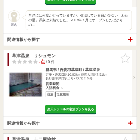
草津には何度か行っていますが、引湯している宿が少ない「わた
の湯」源泉は未踏でした。 2007年７月にオープンしたばかり
の…
匿名
関連情報から探す
草津温泉 リシュモン
お気に入
りに追加
-点
/ 0 件
群馬県 / 吾妻郡草津町 / 草津温泉
万座・鹿沢口駅10.83km
群馬大津駅7.51km
長野原草津口駅よりバスで２５分
営業時間
入浴料金 ～
宿泊
塩化物泉
楽天トラベルの宿泊プランを見る
関連情報から探す
草津温泉 十二屋旅館
お気に入