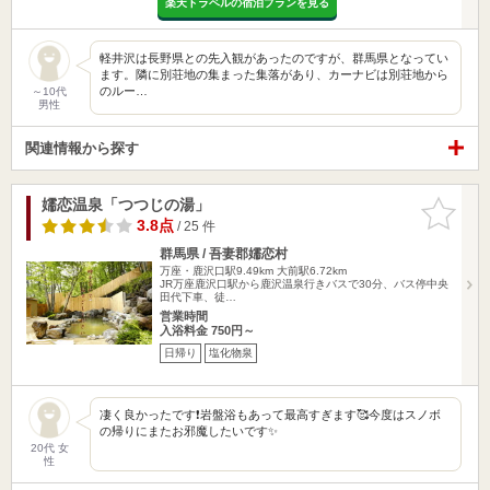
楽天トラベルの宿泊プランを見る
軽井沢は長野県との先入観があったのですが、群馬県となってい
ます。隣に別荘地の集まった集落があり、カーナビは別荘地から
のルー…
～10代
男性
関連情報から探す
嬬恋温泉「つつじの湯」
お気に入
りに追加
3.8点
/ 25 件
群馬県 / 吾妻郡嬬恋村
万座・鹿沢口駅9.49km
大前駅6.72km
JR万座鹿沢口駅から鹿沢温泉行きバスで30分、バス停中央
田代下車、徒…
営業時間
入浴料金 750円～
日帰り
塩化物泉
凄く良かったです❗️岩盤浴もあって最高すぎます🥰今度はスノボ
の帰りにまたお邪魔したいです✨
20代 女
性