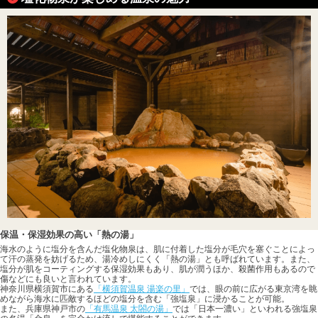
保温・保湿効果の高い「熱の湯」
海水のように塩分を含んだ塩化物泉は、肌に付着した塩分が毛穴を塞ぐことによっ
て汗の蒸発を妨げるため、湯冷めしにくく「熱の湯」とも呼ばれています。また、
塩分が肌をコーティングする保湿効果もあり、肌が潤うほか、殺菌作用もあるので
傷などにも良いと言われています。
神奈川県横須賀市にある
「横須賀温泉 湯楽の里」
では、眼の前に広がる東京湾を眺
めながら海水に匹敵するほどの塩分を含む「強塩泉」に浸かることが可能。
また、兵庫県神戸市の
「有馬温泉 太閤の湯」
では「日本一濃い」といわれる強塩泉