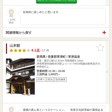
全体的に楽しめたと思います。
～10代
男性
関連情報から探す
山本館
お気に入
りに追加
4.1点
/ 17 件
群馬県 / 吾妻郡草津町 / 草津温泉
万座・鹿沢口駅10.91km
羽根尾駅8.16km
JR長野新幹線軽井沢駅よりバスで60分関越自動車道渋川、
伊香保ICよ…
営業時間 11:30～15:00
入浴料金 1,000円～
日帰り
宿泊
塩化物泉
湯畑の真ん前というロケーション。 有形文化財登録の風情ある