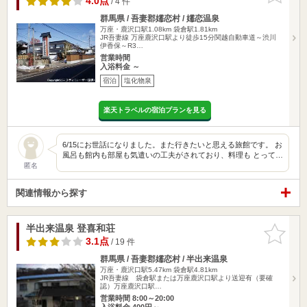
4.0点
/ 4 件
群馬県 / 吾妻郡嬬恋村 / 嬬恋温泉
万座・鹿沢口駅1.08km
袋倉駅1.81km
JR吾妻線 万座鹿沢口駅より徒歩15分関越自動車道～渋川
伊香保～R3…
営業時間
入浴料金 ～
宿泊
塩化物泉
楽天トラベルの宿泊プランを見る
6/15にお世話になりました。また行きたいと思える旅館です。 お
風呂も館内も部屋も気遣いの工夫がされており、料理も とって…
匿名
関連情報から探す
半出来温泉 登喜和荘
お気に入
りに追加
3.1点
/ 19 件
群馬県 / 吾妻郡嬬恋村 / 半出来温泉
万座・鹿沢口駅5.47km
袋倉駅4.81km
JR吾妻線 袋倉駅または万座鹿沢口駅より送迎有（要確
認）万座鹿沢口駅…
営業時間 8:00～20:00
入浴料金 400円～