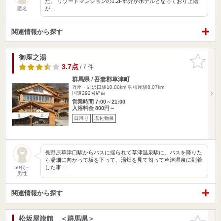
た。 リゾートマンションの1.2F部分がホテルとなっており上階
が…
匿名
関連情報から探す
御座之湯
お気に入
りに追加
3.7点
/ 7 件
群馬県 / 吾妻郡草津町
万座・鹿沢口駅10.80km
羽根尾駅8.07km
国道292号経由
営業時間 7:00～21:00
入浴料金 800円～
日帰り
塩化物泉
長野原草津口駅からバスに揺られて草津温泉駅に。バスを降りた
ら湯畑に向かって坂を下って、湯畑を見て匂って草津温泉に到着
した事…
50代～
男性
関連情報から探す
松坂屋旅館 ＜群馬県＞
お気に入