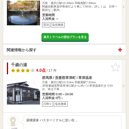
万座・鹿沢口駅10.48km
羽根尾駅7.69km
関越自動車道伊香保ICより車にて90分。詳しくは、日本一
親切なご案内…
営業時間
入浴料金 ～
宿泊
塩化物泉
楽天トラベルの宿泊プランを見る
関連情報から探す
千歳の湯
お気に入
りに追加
4.0点
/ 17 件
群馬県 / 吾妻郡草津町 / 草津温泉
万座・鹿沢口駅10.51km
羽根尾駅7.81km
JR吾妻線長野原草津口駅からJRバス草津温泉行きで25
分、終点下車、…
営業時間 0:00～24:00
入浴料金 0円～
日帰り
塩化物泉
湯畑源泉 バスターミナルに近い住…
～10代