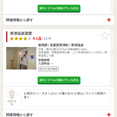
楽天トラベルの宿泊プランを見る
関連情報から探す
草津温泉望雲
お気に入
りに追加
4.1点
/ 15 件
群馬県 / 吾妻郡草津町 / 草津温泉
万座・鹿沢口駅10.87km
羽根尾駅8.13km
JR吾妻線「長野原草津口駅」より草津温泉行バス25分（草
津温泉より随…
営業時間
入浴料金 ～
宿泊
塩化物泉
楽天トラベルの宿泊プランを見る
お風呂がいい 大きくはないが趣がある お湯はとろとろで硫黄の
香り
20代 女
性
関連情報から探す