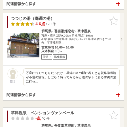
関連情報から探す
つつじの湯（躑躅の湯）
お気に入
りに追加
4.6点
/ 20 件
群馬県 / 吾妻郡嬬恋村 / 草津温泉
万座・鹿沢口駅9.99km
羽根尾駅7.39km
JR吾妻線長野原草津口駅からJRバス草津温泉行きで23
分、草津運動茶…
営業時間 10:00～16:00
入浴料金 0円～
日帰り
塩化物泉
万座に行くつもりだったが、草津の道の駅に着くと志賀草津道路
が不通の情報。しばらく待ってみるかと道の駅下にある躑躅の湯
に行っ…
匿名
関連情報から探す
草津温泉 ペンションヴァンベール
お気に入
りに追加
-点
/ 0 件
群馬県 / 吾妻郡草津町 / 草津温泉