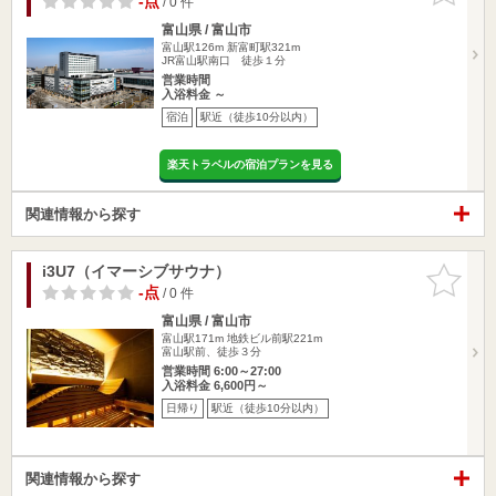
-点
/ 0 件
富山県 / 富山市
富山駅126m
新富町駅321m
JR富山駅南口 徒歩１分
営業時間
入浴料金 ～
宿泊
駅近（徒歩10分以内）
楽天トラベルの宿泊プランを見る
関連情報から探す
i3U7（イマーシブサウナ）
お気に入
りに追加
-点
/ 0 件
富山県 / 富山市
富山駅171m
地鉄ビル前駅221m
富山駅前、徒歩３分
営業時間 6:00～27:00
入浴料金 6,600円～
日帰り
駅近（徒歩10分以内）
関連情報から探す