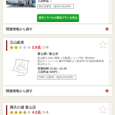
入浴料金 ～
宿泊
駅近（徒歩10分以内）
楽天トラベルの宿泊プランを見る
関連情報から探す
立山鉱泉
お気に入
りに追加
2.0点
/ 2 件
富山県 / 富山市
富山駅2.16km
粟島（大阪屋ショップ前）駅369m
富山ライトレール 越中中島駅より徒歩約7分北陸自動車道
富山ICより…
営業時間 12:00～21:30
入浴料金 500円～
日帰り
駅近（徒歩10分以内）
関連情報から探す
満天の湯 富山店
お気に入
りに追加
4.2点
/ 5 件