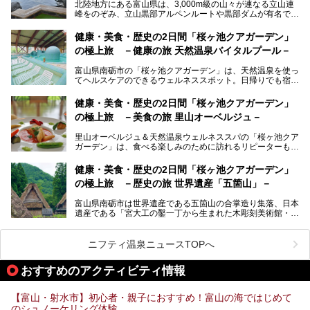
北陸地方にある富山県は、3,000m級の山々が連なる立山連
ます。日常から少し離れて、山懐で自然に癒されたいと思う
峰をのぞみ、立山黒部アルペンルートや黒部ダムが有名で
方にぴったりの温泉です。冬なら雪景色も絵になりますよ。
す。また、氷見港をはじめとする富山湾に揚がる、きときと
の（新鮮な）海の幸も見逃せません！
───
健康・美食・歴史の2日間「桜ヶ池クアガーデン」
提供元：オリックス・ホテルマネジメント株式会社【PR】
の極上旅 －健康の旅 天然温泉バイタルプール－
北陸新幹線が開業し、実は東京からも2時間ほどでアクセス
この記事は黒部・宇奈月温泉 やまのはのPR記事です。
できる富山県の、おすすめスーパー銭湯をご紹介します。質
富山県南砺市の「桜ヶ池クアガーデン」は、天然温泉を使っ
のいい天然温泉が豊富で、すぐにでも出かけたくなる施設が
てヘルスケアのできるウェルネススポット。日帰りでも宿泊
満載ですよ。
でも天然温泉バイタルプールやサウナ、露天風呂を利用でき
るので、ゆったり楽しみながら美しく健康に。
健康・美食・歴史の2日間「桜ヶ池クアガーデン」
の極上旅 －美食の旅 里山オーベルジュ－
そんな「桜ヶ池クアガーデン」の天然温泉バイタルプールと
大浴場・露天風呂を、宿泊して体験してきたので詳しくレポ
里山オーベルジュ＆天然温泉ウェルネススパの「桜ヶ池クア
ートしたいと思います。
ガーデン」は、食べる楽しみのために訪れるリピーターも多
い温泉です。館内のレストラン「ジョウハナーレ」では、
月、水はフレンチ、火、木は和食、土日はその両方がランチ
健康・美食・歴史の2日間「桜ヶ池クアガーデン」
とディナーで味わえます。オリジナルのスイーツも評判で
の極上旅 －歴史の旅 世界遺産「五箇山」－
す。
富山県南砺市は世界遺産である五箇山の合掌造り集落、日本
そんな「桜ヶ池クアガーデン」に宿泊して、食を満喫してき
遺産である「宮大工の鑿一丁から生まれた木彫刻美術館・井
たのでじっくりご紹介します！
波」、ユネスコ無形文化遺産 城端曳山祭で知られる越中の
小京都・城端と、とても魅力的な観光スポットがたくさんあ
ります。
ニフティ温泉ニュースTOPへ
城端の郊外に建つ里山オーベルジュ＆温泉ウェルネススパ
おすすめのアクティビティ情報
「桜ヶ池クアガーデン」に泊まって、歴史の旅にお出かけし
てみませんか？
【富山・射水市】初心者・親子におすすめ！富山の海ではじめて
のシュノーケリング体験