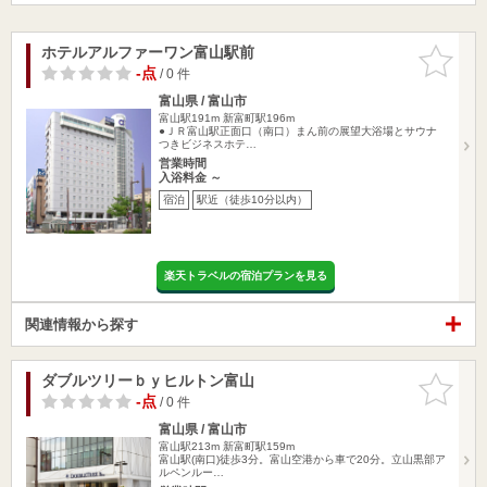
ホテルアルファーワン富山駅前
お気に入
りに追加
-点
/ 0 件
富山県 / 富山市
富山駅191m
新富町駅196m
●ＪＲ富山駅正面口（南口）まん前の展望大浴場とサウナ
つきビジネスホテ…
営業時間
入浴料金 ～
宿泊
駅近（徒歩10分以内）
楽天トラベルの宿泊プランを見る
関連情報から探す
ダブルツリーｂｙヒルトン富山
お気に入
りに追加
-点
/ 0 件
富山県 / 富山市
富山駅213m
新富町駅159m
富山駅(南口)徒歩3分。富山空港から車で20分。立山黒部ア
ルペンルー…