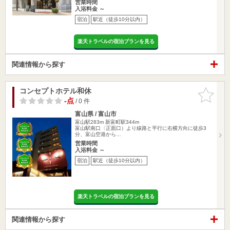
営業時間
入浴料金 ～
宿泊
駅近（徒歩10分以内）
楽天トラベルの宿泊プランを見る
関連情報から探す
コンセプトホテル和休
お気に入
りに追加
-点
/ 0 件
富山県 / 富山市
富山駅283m
新富町駅344m
富山駅南口〈正面口）より線路と平行に右横方向に徒歩3
分、富山空港から…
営業時間
入浴料金 ～
宿泊
駅近（徒歩10分以内）
楽天トラベルの宿泊プランを見る
関連情報から探す