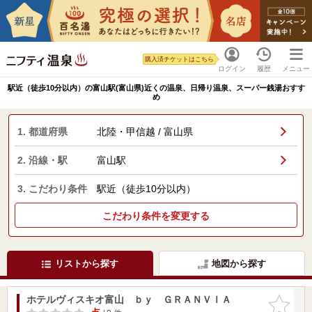
購入済チケットはこちら
ログイン
履歴
メニュー
駅近（徒歩10分以内）の富山駅(富山県)近くの温泉、日帰り温泉、スーパー銭湯おすす
め
1. 都道府県
北陸・甲信越 / 富山県
2. 沿線・駅
富山駅
3. こだわり条件
駅近（徒歩10分以内）
こだわり条件を変更する
リストから探す
地図から探す
ホテルヴィスキオ富山 ｂｙ ＧＲＡＮＶＩＡ
お気に入
りに追加