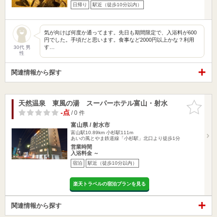
日帰り
駅近（徒歩10分以内）
気が向けば何度か通ってます。先日も期間限定で、入浴料が600
円でした。手頃だと思います。食事など2000円以上かな？利用
す…
30代 男
性
関連情報から探す
天然温泉 東風の湯 スーパーホテル富山・射水
お気に入
りに追加
-点
/ 0 件
富山県 / 射水市
富山駅10.89km
小杉駅111m
あいの風とやま鉄道線「小杉駅」北口より徒歩1分
営業時間
入浴料金 ～
宿泊
駅近（徒歩10分以内）
楽天トラベルの宿泊プランを見る
関連情報から探す