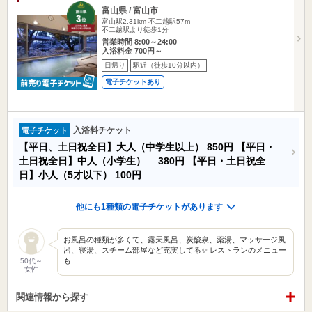
富山県 / 富山市
富山駅2.31km
不二越駅57m
不二越駅より徒歩1分
営業時間 8:00～24:00
入浴料金 700円～
日帰り
駅近（徒歩10分以内）
電子チケットあり
入浴料チケット
電子チケット
【平日、土日祝全日】大人（中学生以上）
850円
【平日・
土日祝全日】中人（小学生）
380円
【平日・土日祝全
日】小人（5才以下）
100円
他にも1種類の電子チケットがあります
お風呂の種類が多くて、露天風呂、炭酸泉、薬湯、マッサージ風
呂、寝湯、スチーム部屋など充実してる✨ レストランのメニュー
も…
50代～
女性
関連情報から探す