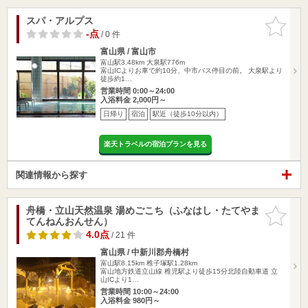
スパ・アルプス
お気に入
りに追加
-点
/ 0 件
富山県 / 富山市
富山駅3.48km
大泉駅776m
富山ICよりお車で約10分、中市バス停目の前。 大泉駅より
徒歩約1…
営業時間 0:00～24:00
入浴料金 2,000円～
日帰り
宿泊
駅近（徒歩10分以内）
楽天トラベルの宿泊プランを見る
関連情報から探す
舟橋・立山天然温泉 湯めごこち（ふなはし・たてやま
お気に入
てんねんおんせん）
りに追加
4.0点
/ 21 件
富山県 / 中新川郡舟橋村
富山駅8.15km
稚子塚駅1.28km
富山地方鉄道立山線 稚児駅より徒歩15分北陸自動車道 立
山ICより1…
営業時間 10:00～24:00
入浴料金 980円～