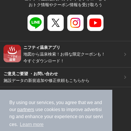
おトク情報やクーポン情報を受け取ろう
ニフティ温泉アプリ
地図から温泉検索！お得な限定クーポンも！
今すぐダウンロード！
ご意見ご要望 ・お問い合わせ
施設データの新規追加や修正依頼もこちらから
スマートフォン
/
PC
加盟店募集（資料請求）
広告出稿のご案内
By using our services, you agree that we and
our
partners
use cookies to improve advertisi
利用規約
ライフスタイルMEMBERS+規約
ng and enhance your experience on our servi
特定商取引法に基づく表記
ヘルプ
採用情報
ces.
Learn more
運営会社
個人情報保護ポリシー