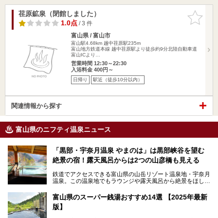
荏原鉱泉（閉館しました）
お気に入
りに追加
1.0点
/ 3 件
富山県 / 富山市
富山駅4.68km
越中荏原駅235m
富山地方鉄道本線 越中荏原駅より徒歩約9分北陸自動車道
富山ICより…
営業時間 12:30～22:30
入浴料金 400円～
日帰り
駅近（徒歩10分以内）
関連情報から探す
富山県のニフティ温泉ニュース
「黒部・宇奈月温泉 やまのは」は黒部峡谷を望む
絶景の宿！露天風呂からは2つの山彦橋も見える
鉄道でアクセスできる富山県の山岳リゾート温泉地・宇奈月
温泉。この温泉地でもラウンジや露天風呂から絶景をほしい
ままにする絶好の地に建つ宿がORIX HOTELS & RESORTS
の「黒部・宇奈月温泉 やまのは」。
富山県のスーパー銭湯おすすめ14選 【2025年最新
版】
自慢の眺望、温泉、居心地の良い客室、ビュッフェ式の食事
など、実際に泊まってみた体験を中心に詳しく紹介しちゃい