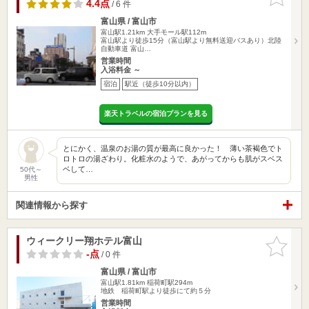
りに追加
4.4点
/ 6 件
富山県 / 富山市
富山駅1.21km
大手モール駅112m
富山駅より徒歩15分（富山駅より無料送迎バスあり）北陸
自動車道 富山…
営業時間
入浴料金 ～
宿泊
駅近（徒歩10分以内）
楽天トラベルの宿泊プランを見る
とにかく、温泉のお湯の質が最高に良かった！ 薄い茶褐色でト
ロトロの湯ざわり。化粧水のようで、あがってからも肌がスベス
ベして…
50代～
男性
関連情報から探す
ウィークリー翔ホテル富山
お気に入
りに追加
-点
/ 0 件
富山県 / 富山市
富山駅1.81km
稲荷町駅294m
地鉄 稲荷町駅より徒歩にて約５分
営業時間