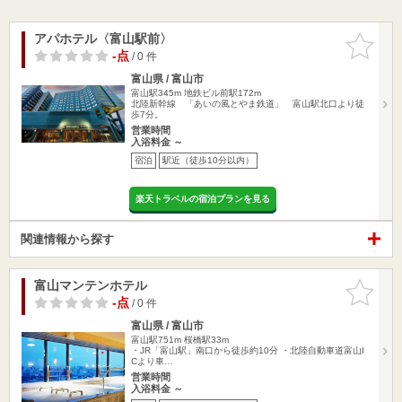
アパホテル〈富山駅前〉
お気に入
りに追加
-点
/ 0 件
富山県 / 富山市
富山駅345m
地鉄ビル前駅172m
北陸新幹線 「あいの風とやま鉄道」 富山駅北口より徒
歩7分。
営業時間
入浴料金 ～
宿泊
駅近（徒歩10分以内）
楽天トラベルの宿泊プランを見る
関連情報から探す
富山マンテンホテル
お気に入
りに追加
-点
/ 0 件
富山県 / 富山市
富山駅751m
桜橋駅33m
・JR「富山駅」南口から徒歩約10分 ・北陸自動車道富山I
Cより車…
営業時間
入浴料金 ～