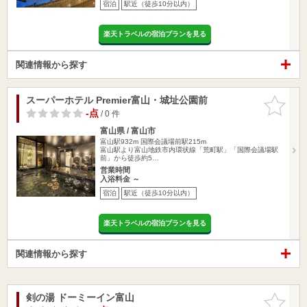
宿泊
駅近（徒歩10分以内）
楽天トラベルの宿泊プランを見る
関連情報から探す
スーパーホテル Premier富山・城址公園前
お気に入
りに追加
-点
/ 0 件
富山県 / 富山市
富山駅932m
国際会議場前駅215m
富山駅より富山地鉄市内環状線「荒町駅」「国際会議場駅
前」から徒歩約5…
営業時間
入浴料金 ～
宿泊
駅近（徒歩10分以内）
楽天トラベルの宿泊プランを見る
関連情報から探す
剣の湯 ドーミーイン富山
お気に入