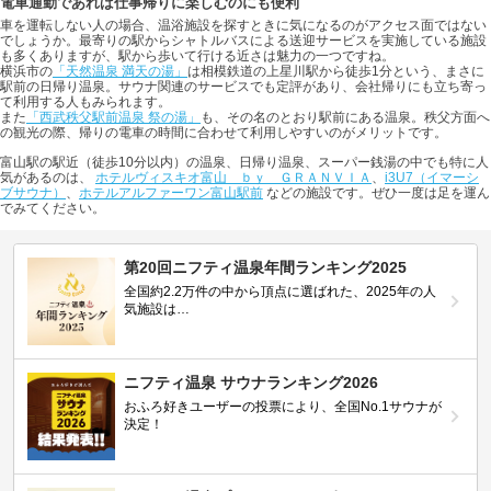
電車通勤であれば仕事帰りに楽しむのにも便利
車を運転しない人の場合、温浴施設を探すときに気になるのがアクセス面ではない
でしょうか。最寄りの駅からシャトルバスによる送迎サービスを実施している施設
も多くありますが、駅から歩いて行ける近さは魅力の一つですね。
横浜市の
「天然温泉 満天の湯」
は相模鉄道の上星川駅から徒歩1分という、まさに
駅前の日帰り温泉。サウナ関連のサービスでも定評があり、会社帰りにも立ち寄っ
て利用する人もみられます。
また
「西武秩父駅前温泉 祭の湯」
も、その名のとおり駅前にある温泉。秩父方面へ
の観光の際、帰りの電車の時間に合わせて利用しやすいのがメリットです。
富山駅の駅近（徒歩10分以内）の温泉、日帰り温泉、スーパー銭湯の中でも特に人
気があるのは、
ホテルヴィスキオ富山 ｂｙ ＧＲＡＮＶＩＡ
、
i3U7（イマーシ
ブサウナ）
、
ホテルアルファーワン富山駅前
などの施設です。ぜひ一度は足を運ん
でみてください。
第20回ニフティ温泉年間ランキング2025
全国約2.2万件の中から頂点に選ばれた、2025年の人
気施設は…
ニフティ温泉 サウナランキング2026
おふろ好きユーザーの投票により、全国No.1サウナが
決定！