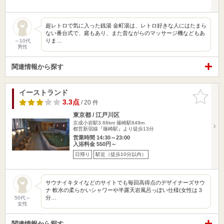
超レトロで気に入った銭湯 金町湯は、レトロ好きな人にはたまら
ない番台式で、庭もあり、また昔ながらのマッサージ機などもあ
りま…
～10代
男性
関連情報から探す
イーストランド
お気に入
りに追加
3.3点
/ 20 件
東京都 / 江戸川区
京成小岩駅3.66km
篠崎駅849m
都営新宿線『篠崎駅』より徒歩13分
営業時間 14:30～23:00
入浴料金 550円～
日帰り
駅近（徒歩10分以内）
サウナイキタイなどのサイトでも毎回高得点のデザイナーズサウ
ナ 軟水の柔らかいシャワーや半露天岩風呂っぽい仕様(女性は３
分…
50代～
女性
関連情報から探す