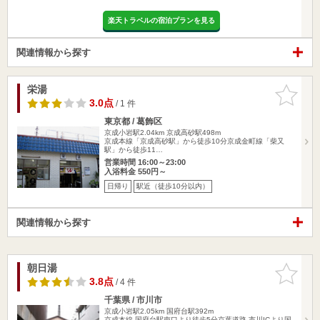
楽天トラベルの宿泊プランを見る
関連情報から探す
栄湯
お気に入
りに追加
3.0点
/ 1 件
東京都 / 葛飾区
京成小岩駅2.04km
京成高砂駅498m
京成本線「京成高砂駅」から徒歩10分京成金町線「柴又
駅」から徒歩11…
営業時間 16:00～23:00
入浴料金 550円～
日帰り
駅近（徒歩10分以内）
関連情報から探す
朝日湯
お気に入
りに追加
3.8点
/ 4 件
千葉県 / 市川市
京成小岩駅2.05km
国府台駅392m
京成本線 国府台駅南口より徒歩5分京葉道路 市川ICより国