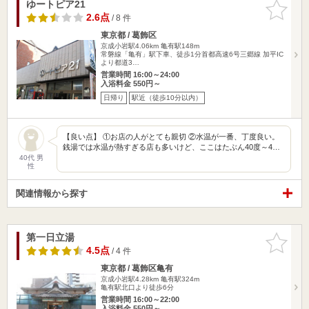
ゆートピア21
お気に入
りに追加
2.6点
/ 8 件
東京都 / 葛飾区
京成小岩駅4.06km
亀有駅148m
常磐線「亀有」駅下車、徒歩1分首都高速6号三郷線 加平IC
より都道3…
営業時間 16:00～24:00
入浴料金 550円～
日帰り
駅近（徒歩10分以内）
【良い点】 ①お店の人がとても親切 ②水温が一番、丁度良い。
銭湯では水温が熱すぎる店も多いけど、ここはたぶん40度～4…
40代 男
性
関連情報から探す
第一日立湯
お気に入
りに追加
4.5点
/ 4 件
東京都 / 葛飾区亀有
京成小岩駅4.28km
亀有駅324m
亀有駅北口より徒歩6分
営業時間 16:00～22:00
入浴料金 550円～