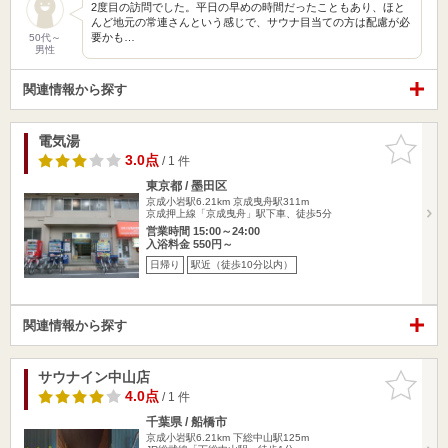
2度目の訪問でした。平日の早めの時間だったこともあり、ほと
んど地元の常連さんという感じで、サウナ目当ての方は配慮が必
要かも…
50代～
男性
関連情報から探す
電気湯
お気に入
りに追加
3.0点
/ 1 件
東京都 / 墨田区
京成小岩駅6.21km
京成曳舟駅311m
京成押上線「京成曳舟」駅下車、徒歩5分
営業時間 15:00～24:00
入浴料金 550円～
日帰り
駅近（徒歩10分以内）
関連情報から探す
サウナイン中山店
お気に入
りに追加
4.0点
/ 1 件
千葉県 / 船橋市
京成小岩駅6.21km
下総中山駅125m