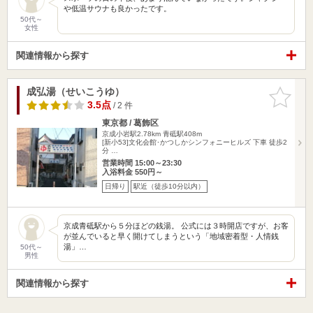
や低温サウナも良かったです。
50代～
女性
関連情報から探す
成弘湯（せいこうゆ）
お気に入
りに追加
3.5点
/ 2 件
東京都 / 葛飾区
京成小岩駅2.78km
青砥駅408m
[新小53]文化会館･かつしかシンフォニーヒルズ 下車 徒歩2
分 …
営業時間 15:00～23:30
入浴料金 550円～
日帰り
駅近（徒歩10分以内）
京成青砥駅から５分ほどの銭湯。 公式には３時開店ですが、お客
が並んでいると早く開けてしまうという「地域密着型・人情銭
湯」…
50代～
男性
関連情報から探す