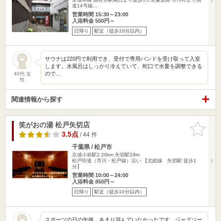
道14号線…
営業時間 15:30～23:00
入浴料金 550円～
日帰り
駅近（徒歩10分以内）
サウナは220円で利用でき、受付で専用バンドを受け取って入室
します。水風呂はしっかり冷えていて、蛇口で水量を調整できる
ので…
40代 女
性
関連情報から探す
笑がおの湯 松戸矢切店
お気に入
りに追加
3.5点
/ 44 件
千葉県 / 松戸市
京成小岩駅2.26km
矢切駅29m
松戸街道（市川・松戸線）沿い 【北総線 矢切駅 徒歩1
分】
営業時間 10:00～24:00
入浴料金 850円～
日帰り
駅近（徒歩10分以内）
スポーツの日の午後、あまり混んでいなかったです。ジャグジー