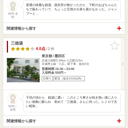
普通の綺麗な銭湯。脱衣所が狭かったのと、下町のおばちゃんた
ちで賑わっていて、ちょっと圧倒され落ち着かなかった。ジャン
プーと…
40代 女
性
関連情報から探す
三徳湯
お気に入
りに追加
4.0点
/ 2 件
東京都 / 墨田区
京成小岩駅5.39km
八広駅225m
京成押上線「八広」駅下車、徒歩5分
営業時間 15:30～23:00
入浴料金 550円～
日帰り
駅近（徒歩10分以内）
子供の頃から 銭湯に通い このところ寒さが続き熱い湯に入り
たい衝動に駆られ 初めて「三徳湯」さんに伺った。レトロで古
い昭和…
50代～
女性
関連情報から探す