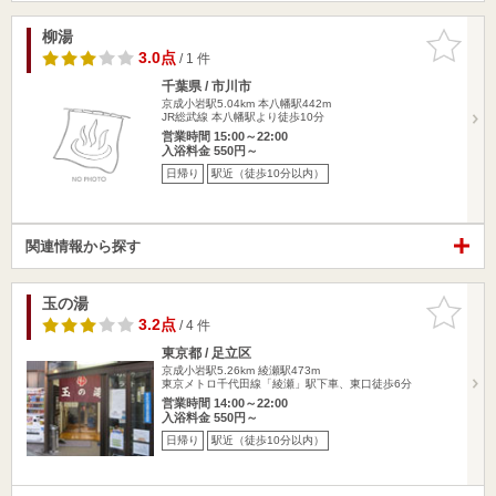
柳湯
お気に入
りに追加
3.0点
/ 1 件
千葉県 / 市川市
京成小岩駅5.04km
本八幡駅442m
JR総武線 本八幡駅より徒歩10分
営業時間 15:00～22:00
入浴料金 550円～
日帰り
駅近（徒歩10分以内）
関連情報から探す
玉の湯
お気に入
りに追加
3.2点
/ 4 件
東京都 / 足立区
京成小岩駅5.26km
綾瀬駅473m
東京メトロ千代田線「綾瀬」駅下車、東口徒歩6分
営業時間 14:00～22:00
入浴料金 550円～
日帰り
駅近（徒歩10分以内）