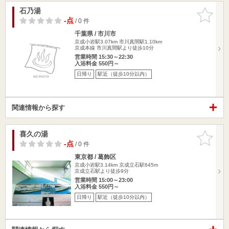
石乃湯
お気に入
りに追加
-点
/ 0 件
千葉県 / 市川市
京成小岩駅3.07km
市川真間駅1.10km
京成本線 市川真間駅より徒歩10分
営業時間 15:30～22:30
入浴料金 550円～
日帰り
駅近（徒歩10分以内）
関連情報から探す
喜久の湯
お気に入
りに追加
-点
/ 0 件
東京都 / 葛飾区
京成小岩駅3.14km
京成立石駅645m
京成立石駅より徒歩9分
営業時間 15:00～23:00
入浴料金 550円～
日帰り
駅近（徒歩10分以内）