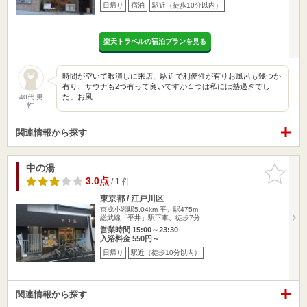
日帰り
宿泊
駅近（徒歩10分以内）
楽天トラベルの宿泊プランを見る
時間が空いて暇潰しに来店、駅近で利便性が有りお風呂も幾つか
有り、サウナも2つ有って良いですが１つは私には熱過ぎでし
た。お風…
40代 男
性
関連情報から探す
中の湯
お気に入
りに追加
3.0点
/ 1 件
東京都 / 江戸川区
京成小岩駅5.04km
平井駅475m
総武線「平井」駅下車、徒歩7分
営業時間 15:00～23:30
入浴料金 550円～
日帰り
駅近（徒歩10分以内）
関連情報から探す