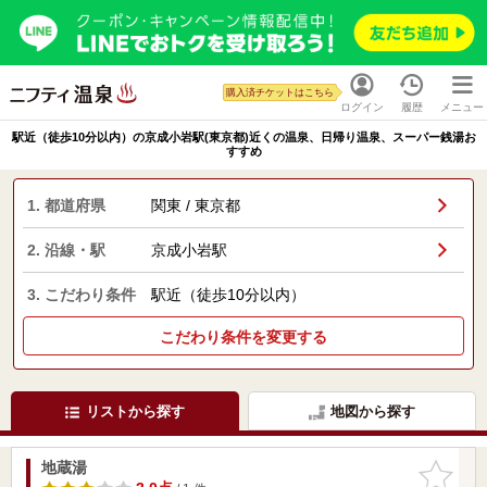
購入済チケットはこちら
ログイン
履歴
メニュー
駅近（徒歩10分以内）の京成小岩駅(東京都)近くの温泉、日帰り温泉、スーパー銭湯お
すすめ
1. 都道府県
関東 / 東京都
2. 沿線・駅
京成小岩駅
3. こだわり条件
駅近（徒歩10分以内）
こだわり条件を変更する
リストから探す
地図から探す
地蔵湯
お気に入
りに追加