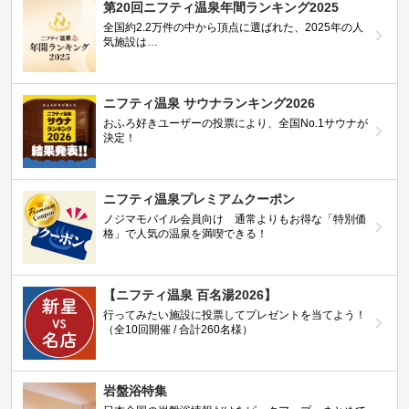
第20回ニフティ温泉年間ランキング2025
全国約2.2万件の中から頂点に選ばれた、2025年の人
気施設は…
ニフティ温泉 サウナランキング2026
おふろ好きユーザーの投票により、全国No.1サウナが
決定！
ニフティ温泉プレミアムクーポン
ノジマモバイル会員向け 通常よりもお得な「特別価
格」で人気の温泉を満喫できる！
【ニフティ温泉 百名湯2026】
行ってみたい施設に投票してプレゼントを当てよう！
（全10回開催 / 合計260名様）
岩盤浴特集