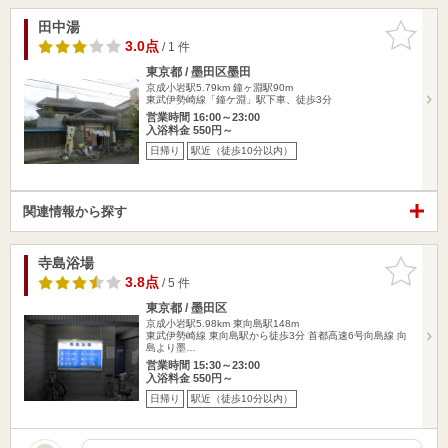
田中湯
お気に入
りに追加
3.0点
/ 1 件
東京都 / 墨田区墨田
京成小岩駅5.79km
鐘ヶ淵駅90m
東武伊勢崎線「鐘ケ淵」駅下車、徒歩3分
営業時間 16:00～23:00
入浴料金 550円～
日帰り
駅近（徒歩10分以内）
関連情報から探す
寺島浴場
お気に入
りに追加
3.8点
/ 5 件
東京都 / 墨田区
京成小岩駅5.98km
東向島駅148m
東武伊勢崎線 東向島駅から徒歩3分 首都高速6号向島線 向
島より墨…
営業時間 15:30～23:00
入浴料金 550円～
日帰り
駅近（徒歩10分以内）