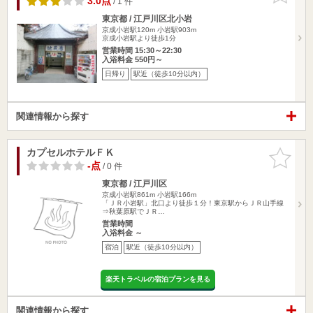
3.0点
/ 1 件
東京都 / 江戸川区北小岩
京成小岩駅120m
小岩駅903m
京成小岩駅より徒歩1分
営業時間 15:30～22:30
入浴料金 550円～
日帰り
駅近（徒歩10分以内）
関連情報から探す
カプセルホテルＦＫ
お気に入
りに追加
-点
/ 0 件
東京都 / 江戸川区
京成小岩駅861m
小岩駅166m
「ＪＲ小岩駅」北口より徒歩１分！東京駅からＪＲ山手線
⇒秋葉原駅でＪＲ…
営業時間
入浴料金 ～
宿泊
駅近（徒歩10分以内）
楽天トラベルの宿泊プランを見る
関連情報から探す