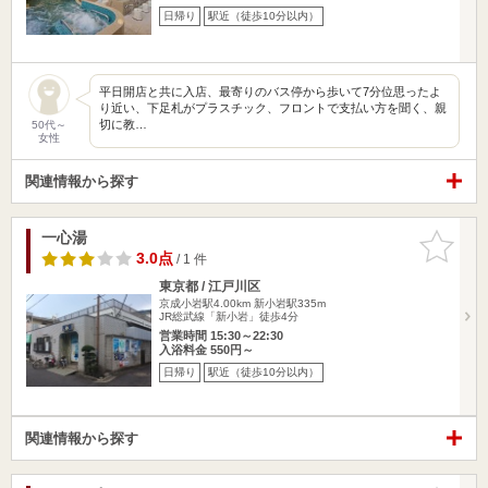
日帰り
駅近（徒歩10分以内）
平日開店と共に入店、最寄りのバス停から歩いて7分位思ったよ
り近い、下足札がプラスチック、フロントで支払い方を聞く、親
切に教…
50代～
女性
関連情報から探す
一心湯
お気に入
りに追加
3.0点
/ 1 件
東京都 / 江戸川区
京成小岩駅4.00km
新小岩駅335m
JR総武線「新小岩」徒歩4分
営業時間 15:30～22:30
入浴料金 550円～
日帰り
駅近（徒歩10分以内）
関連情報から探す