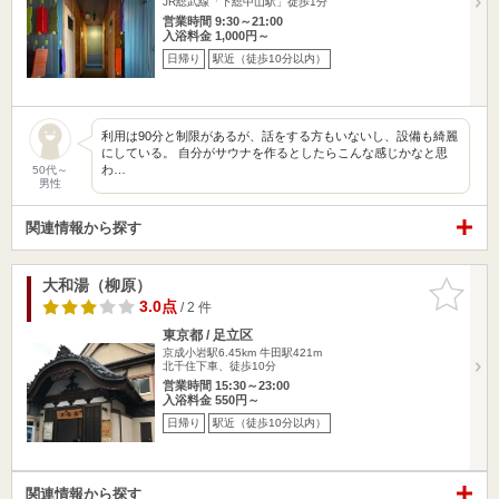
JR総武線「下総中山駅」徒歩1分
営業時間 9:30～21:00
入浴料金 1,000円～
日帰り
駅近（徒歩10分以内）
利用は90分と制限があるが、話をする方もいないし、設備も綺麗
にしている。 自分がサウナを作るとしたらこんな感じかなと思
わ…
50代～
男性
関連情報から探す
大和湯（柳原）
お気に入
りに追加
3.0点
/ 2 件
東京都 / 足立区
京成小岩駅6.45km
牛田駅421m
北千住下車、徒歩10分
営業時間 15:30～23:00
入浴料金 550円～
日帰り
駅近（徒歩10分以内）
関連情報から探す