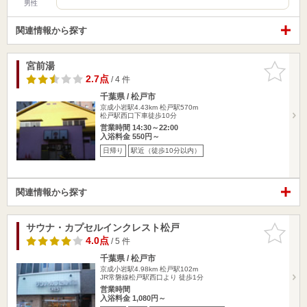
男性
関連情報から探す
宮前湯
お気に入
りに追加
2.7点
/ 4 件
千葉県 / 松戸市
京成小岩駅4.43km
松戸駅570m
松戸駅西口下車徒歩10分
営業時間 14:30～22:00
入浴料金 550円～
日帰り
駅近（徒歩10分以内）
関連情報から探す
サウナ・カプセルインクレスト松戸
お気に入
りに追加
4.0点
/ 5 件
千葉県 / 松戸市
京成小岩駅4.98km
松戸駅102m
JR常磐線松戸駅西口より 徒歩1分
営業時間
入浴料金 1,080円～