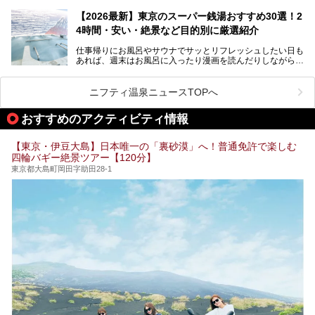
終電を逃した深夜の利用に限らず、時間を気にしないサウナ
を旅の目的とする「サ旅」や自分へのご褒美のための宿泊な
【2026最新】東京のスーパー銭湯おすすめ30選！2
ど、自分の好きなタイミングで好きなだけサ活ができるのが
4時間・安い・絶景など目的別に厳選紹介
魅力です。
仕事帰りにお風呂やサウナでサッとリフレッシュしたい日も
最近では、男性専用施設だけでなく、カップルや女性に嬉し
あれば、週末はお風呂に入ったり漫画を読んだりしながら一
い個室サウナも増えてきました。
日中ダラダラ過ごしたい日もあると思います。
この記事では、東京都内にある24時間営業のサウナの中か
また、終電を逃してしまい、「このまま朝までゆっくりでき
ら、特におすすめしたい施設14選をご紹介します。
ニフティ温泉ニュースTOPへ
る場所があれば」と探した経験がある人も多いのではないで
宿泊可能な施設もピックアップしているので、ぜひチェック
しょうか。
してみてください。
おすすめのアクティビティ情報
そこで本記事では、東京でおすすめのスーパー銭湯を、目的
別に厳選した30施設からご紹介します。
【東京・伊豆大島】日本唯一の「裏砂漠」へ！普通免許で楽しむ
24時間営業で宿泊できる施設や、1,000円以下で楽しめる安
四輪バギー絶景ツアー【120分】
い施設、デートや休日レジャーにもぴったりなエンタメ要素
が充実した施設など、利用のシーンに合わせて参考にしてく
東京都大島町岡田字助田28-1
ださい。