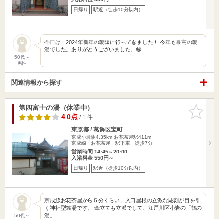
日帰り
駅近（徒歩10分以内）
今日は、2024年新年の朝湯に行ってきました！ 今年も最高の朝
湯でした。ありがとうございました。😄
50代～
男性
関連情報から探す
第四富士の湯（休業中）
お気に入
りに追加
4.0点
/ 1 件
東京都 / 葛飾区宝町
京成小岩駅4.35km
お花茶屋駅411m
京成線「お花茶屋」駅下車、徒歩7分
営業時間 14:45～20:00
入浴料金 550円～
日帰り
駅近（徒歩10分以内）
京成線お花茶屋から５分くらい、入口屋根の立派な彫刻が目を引
く神社型銭湯です。 傘立ても立派でして、江戸川区小岩の「鶴の
湯」…
50代～