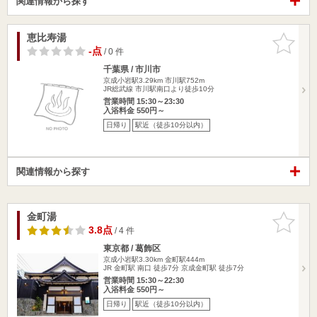
関連情報から探す
恵比寿湯
お気に入
りに追加
-点
/ 0 件
千葉県 / 市川市
京成小岩駅3.29km
市川駅752m
JR総武線 市川駅南口より徒歩10分
営業時間 15:30～23:30
入浴料金 550円～
日帰り
駅近（徒歩10分以内）
関連情報から探す
金町湯
お気に入
りに追加
3.8点
/ 4 件
東京都 / 葛飾区
京成小岩駅3.30km
金町駅444m
JR 金町駅 南口 徒歩7分 京成金町駅 徒歩7分
営業時間 15:30～22:30
入浴料金 550円～
日帰り
駅近（徒歩10分以内）