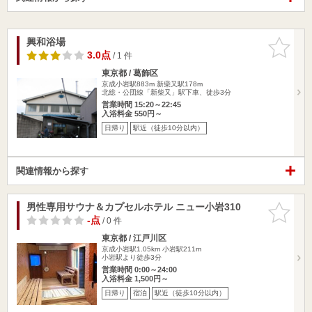
興和浴場
お気に入
りに追加
3.0点
/ 1 件
東京都 / 葛飾区
京成小岩駅883m
新柴又駅178m
北総・公団線「新柴又」駅下車、徒歩3分
営業時間 15:20～22:45
入浴料金 550円～
日帰り
駅近（徒歩10分以内）
関連情報から探す
男性専用サウナ＆カプセルホテル ニュー小岩310
お気に入
りに追加
-点
/ 0 件
東京都 / 江戸川区
京成小岩駅1.05km
小岩駅211m
小岩駅より徒歩3分
営業時間 0:00～24:00
入浴料金 1,500円～
日帰り
宿泊
駅近（徒歩10分以内）