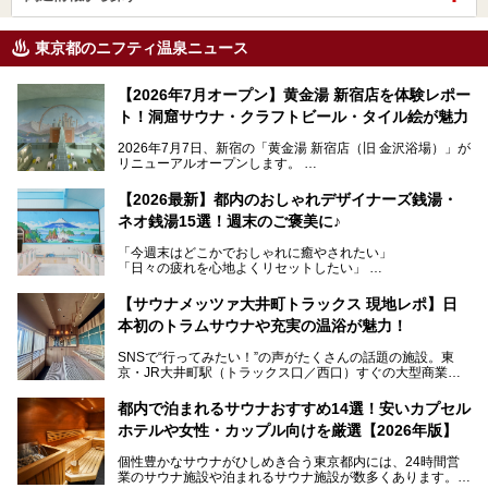
東京都のニフティ温泉ニュース
【2026年7月オープン】黄金湯 新宿店を体験レポー
ト！洞窟サウナ・クラフトビール・タイル絵が魅力
2026年7月7日、新宿の「黄金湯 新宿店（旧 金沢浴場）」が
リニューアルオープンします。
レトロでノスタルジックなタイル絵はそのまま、昔からここ
【2026最新】都内のおしゃれデザイナーズ銭湯・
を知る地元の人にも、新しく足を運んでくれる人にも愛され
ネオ銭湯15選！週末のご褒美に♪
る、今の時代の"銭湯"として生まれ変わりました。洞窟のよ
うなユニークなサウナ、自家醸造のクラフトビールが飲める
「今週末はどこかでおしゃれに癒やされたい」
ビアバーなど、新しく登場したスポットも併せて紹介しま
「日々の疲れを心地よくリセットしたい」
す。充実した設備があるのに、基本の入浴料が銭湯価格の5
──そんなときにおすすめなのが、今、都内で大きなブーム
50円というのも嬉しすぎます！
となっている新しいスタイルの銭湯です。
【サウナメッツァ大井町トラックス 現地レポ】日
本初のトラムサウナや充実の温浴が魅力！
最近、SNSやメディアで「デザイナーズ銭湯」や「ネオ銭
湯」という言葉をよく耳にしませんか？
SNSで“行ってみたい！”の声がたくさんの話題の施設。東
京・JR大井町駅（トラックス口／西口）すぐの大型商業施
本記事では、そもそもこれらがどんな銭湯なのか、その気に
設・大井町 トラックスに、2026年3月28日、「サウナメッ
なる違いを分かりやすく解説！さらに、都内で絶対に外せな
ツァ大井町トラックス」がニューオープン。施設の様子をレ
いおしゃれな名店15選を、おすすめの順番で一挙にご紹介
都内で泊まれるサウナおすすめ14選！安いカプセル
ポ―トします。
します。
ホテルや女性・カップル向けを厳選【2026年版】
個性豊かなサウナがひしめき合う東京都内には、24時間営
業のサウナ施設や泊まれるサウナ施設が数多くあります。