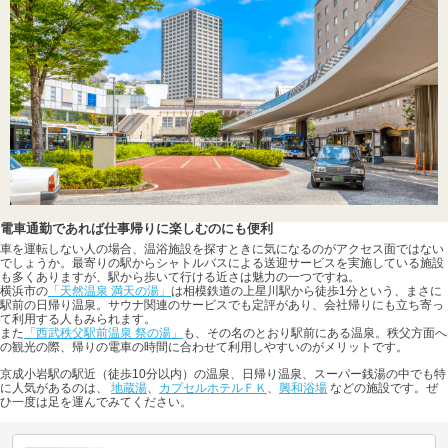
電車通勤であれば仕事帰りに楽しむのにも便利
車を運転しない人の場合、温浴施設を探すときに気になるのがアクセス面ではない
でしょうか。最寄りの駅からシャトルバスによる送迎サービスを実施している施設
も多くありますが、駅から歩いて行ける近さは魅力の一つですね。
横浜市の
「天然温泉 満天の湯」
は相模鉄道の上星川駅から徒歩1分という、まさに
駅前の日帰り温泉。サウナ関連のサービスでも定評があり、会社帰りにも立ち寄っ
て利用する人もみられます。
また
「西武秩父駅前温泉 祭の湯」
も、その名のとおり駅前にある温泉。秩父方面へ
の観光の際、帰りの電車の時間に合わせて利用しやすいのがメリットです。
京成小岩駅の駅近（徒歩10分以内）の温泉、日帰り温泉、スーパー銭湯の中でも特
に人気があるのは、
地蔵湯
、
カプセルホテルＦＫ
、
興和浴場
などの施設です。ぜ
ひ一度は足を運んでみてください。