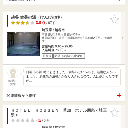
越谷 健美の湯（けんびのゆ）
お気に入
りに追加
3.9点
/ 87 件
埼玉県 / 越谷市
南越谷駅2.12km
越谷駅857m
越谷駅西口～末田～岩槻駅線の「宮本町2丁目」停留所
前。
営業時間 9:00～25:00
入浴料金 750円～
日帰り
駅近（徒歩10分以内）
日曜日の朝8時に行きました。朝早いというのは、結構な人がい
ました。 炭酸泉の浴槽がかなり大きめなので、人は多かったです
が…
50代～
女性
関連情報から探す
ＨＯＴＥＬ ＨＯＵＳＥＮ 草加 ホテル朋泉＜埼玉
お気に入
県＞
りに追加
-点
/ 0 件
埼玉県 / 草加市