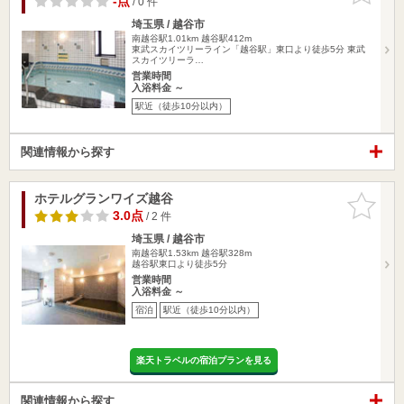
-点
/ 0 件
埼玉県 / 越谷市
南越谷駅1.01km
越谷駅412m
東武スカイツリーライン「越谷駅」東口より徒歩5分 東武
スカイツリーラ…
営業時間
入浴料金 ～
駅近（徒歩10分以内）
関連情報から探す
ホテルグランワイズ越谷
お気に入
りに追加
3.0点
/ 2 件
埼玉県 / 越谷市
南越谷駅1.53km
越谷駅328m
越谷駅東口より徒歩5分
営業時間
入浴料金 ～
宿泊
駅近（徒歩10分以内）
楽天トラベルの宿泊プランを見る
関連情報から探す