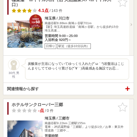
口）
りに追加
4.1点
/ 143 件
埼玉県 / 川口市
南越谷駅8.88km
南鳩ヶ谷駅701m
【駅】埼玉高速鉄道線「南鳩ヶ谷駅」から徒歩約15分
埼玉高速…
営業時間 9:00～25:00
入浴料金 920円～
日帰り
駅近（徒歩10分以内）
炭酸泉が主浴になっていてゆっくり入れた(*´ω｀*)岩盤浴はこじ
んまりしててゆっくり寛げる(*´∀｀)高級感ある施設でお忍…
30代 男
性
関連情報から探す
ホテルサンクローバー三郷
お気に入
りに追加
-点
/ 0 件
埼玉県 / 三郷市
南越谷駅9.22km
三郷駅155m
電車：JR武蔵野線「三郷駅」より徒歩1分／お車：東京外
環道路「三郷中…
営業時間