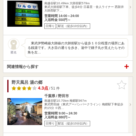
南越谷駅10.49km
大師前駅579m
東武大師前駅下車、徒歩8分 日暮里・舎人ライナー 西新井
大師西駅下…
営業時間 14:00～24:00
入浴料金 550円～
日帰り
駅近（徒歩10分以内）
東武伊勢崎線大師線の大師前駅から徒歩１０分程度の場所にあ
る銭湯です。大き目の通りを歩き、途中で銚子丸が見えたらその
角を左…
匿名
関連情報から探す
野天風呂 湯の郷
お気に入
りに追加
4.3点
/ 51 件
千葉県 / 野田市
南越谷駅10.70km
梅郷駅967m
東武野田線（東武アーバンパークライン）梅郷駅下車徒歩
約15分 ※西…
営業時間 9:00～24:30
入浴料金 880円～
日帰り
駅近（徒歩10分以内）