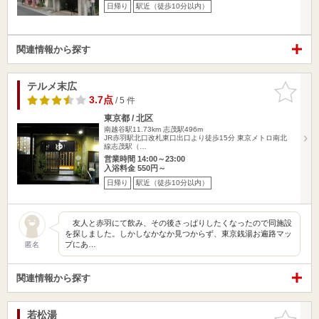
日帰り
駅近（徒歩10分以内）
関連情報から探す
テルメ末広
お気に入
りに追加
3.7点
/ 5 件
東京都 / 北区
南越谷駅11.73km
志茂駅496m
JR赤羽駅北口改札東口出口より徒歩15分 東京メトロ南北
線志茂駅（…
営業時間 14:00～23:00
入浴料金 550円～
日帰り
駅近（徒歩10分以内）
友人と赤羽にて飲み、その後さっぱりしたくなったので同施設
を探しました。しかしなかなか見つからず、東京銭湯お遍路マッ
プにあ…
匿名
関連情報から探す
若松湯
お気に入