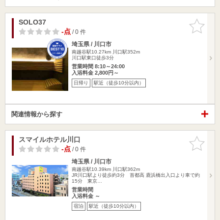
SOLO37
お気に入
りに追加
-点
/ 0 件
埼玉県 / 川口市
南越谷駅10.27km
川口駅352m
川口駅東口徒歩3分
営業時間 8:10～24:00
入浴料金 2,800円～
日帰り
駅近（徒歩10分以内）
関連情報から探す
スマイルホテル川口
お気に入
りに追加
-点
/ 0 件
埼玉県 / 川口市
南越谷駅10.39km
川口駅362m
JR川口駅より徒歩約3分 首都高 鹿浜橋出入口より車で約
15分 東京…
営業時間
入浴料金 ～
宿泊
駅近（徒歩10分以内）