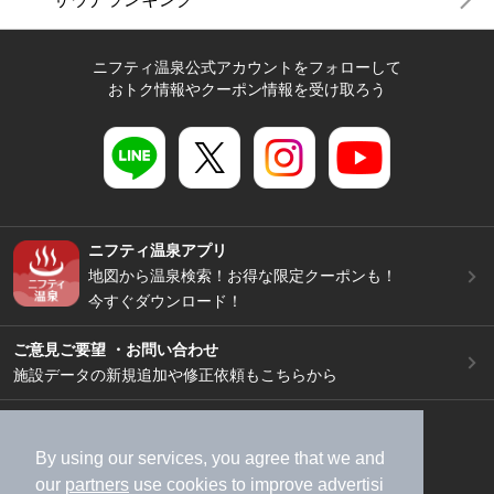
ニフティ温泉公式アカウントをフォローして
おトク情報やクーポン情報を受け取ろう
ニフティ温泉アプリ
地図から温泉検索！お得な限定クーポンも！
今すぐダウンロード！
ご意見ご要望 ・お問い合わせ
施設データの新規追加や修正依頼もこちらから
スマートフォン
/
PC
加盟店募集（資料請求）
広告出稿のご案内
By using our services, you agree that we and
our
partners
use cookies to improve advertisi
利用規約
ライフスタイルMEMBERS+規約