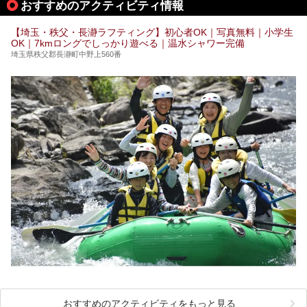
おすすめのアクティビティ情報
───
提供元：花王株式会社【PR】
この記事は花王株式会社商品のPRイベントレポート記事で
【埼玉・秩父・長瀞ラフティング】初心者OK｜写真無料｜小学生
す。
OK｜7kmロングでしっかり遊べる｜温水シャワー完備
埼玉県秩父郡長瀞町中野上560番
おすすめのアクティビティをもっと見る