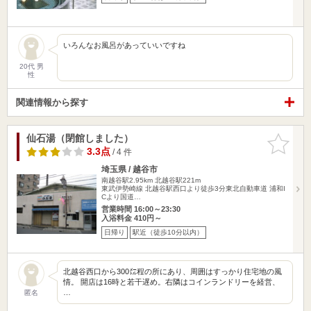
いろんなお風呂があっていいですね
20代 男
性
関連情報から探す
仙石湯（閉館しました）
お気に入
りに追加
3.3点
/ 4 件
埼玉県 / 越谷市
南越谷駅2.95km
北越谷駅221m
東武伊勢崎線 北越谷駅西口より徒歩3分東北自動車道 浦和I
Cより国道…
営業時間 16:00～23:30
入浴料金 410円～
日帰り
駅近（徒歩10分以内）
北越谷西口から300㍍程の所にあり、周囲はすっかり住宅地の風
情。 開店は16時と若干遅め。右隣はコインランドリーを経営、
…
匿名