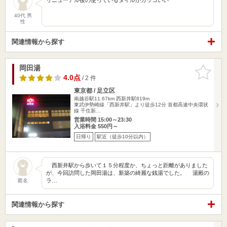
40代 男
性
関連情報から探す
岡田湯
お気に入
りに追加
4.0点
/ 2 件
東京都 / 足立区
南越谷駅11.67km
西新井駅819m
東武伊勢崎線「西新井駅」より徒歩12分 首都高速中央環状
線 千住新…
営業時間 15:00～23:30
入浴料金 550円～
日帰り
駅近（徒歩10分以内）
西新井駅から歩いて１５分程度か、ちょっと距離がありました
が、今回訪問した岡田湯は、新築の綺麗な銭湯でした。 湯殿の
ラ…
匿名
関連情報から探す