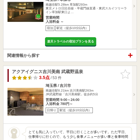
南越谷駅5.28km
草加駅293m
東京メトロ日比谷線・半蔵門線直通・東武スカイツリーラ
イン草加駅東口よ…
営業時間
入浴料金 ～
宿泊
駅近（徒歩10分以内）
楽天トラベルの宿泊プランを見る
関連情報から探す
アクアイグニス吉川美南 武蔵野温泉
お気に入
りに追加
3.5点
/ 53 件
埼玉県 / 吉川市
南越谷駅6.21km
吉川美南駅263m
JR武蔵野線「吉川美南駅」徒歩約5分
営業時間 9:00～24:00
入浴料金 780円～
日帰り
駅近（徒歩10分以内）
とても気に入っていて、平日に行くことが多いです。ただ平日、
仕事帰りに行くので、もう少し食事メニューが多い事と食事時間