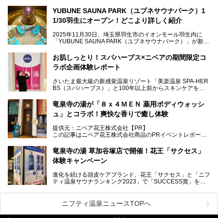
ち早くお伝えしようとひと足お先に取材訪問。
YUBUNE SAUNA PARK（ユブネサウナパーク）1
メインとなる黒湯の天然温泉や本格的なサウナをはじめ、4
1/30羽生にオープン！どこより詳しく紹介
種類のリラックスルームやお食事処、他施設とは一線を画す
キッズコーナーなど、施設の隅々までたっぷりとチェックし
2025年11月30日、埼玉県羽生市のイオンモール羽生内に
てきました！
「YUBUNE SAUNA PARK（ユブネサウナパーク）」が新規
オープン！
お肌しっとり！スパハーブス×ニベアの期間限定コ
今年の4月1日から楽久屋グループの一員となった「湯舞音
ラボ企画体験レポート
（ユブネ）」が新ブランド「YUBUNE SAUNA PARK」を立
ち上げました。
さいたま最大級の新感覚温泉リゾート「美楽温泉 SPA-HER
湯舞音らしいサウナにこだわった遊び心満点の"銭湯×屋外サ
BS（スパハーブス）」と100年以上前からスキンケアを考
ウナ"施設で、男女別のお風呂のほか、水着やサウナ着で楽
案してきた「ニベア」が、期間限定でコラボ企画を開催中。
しめる男女共用屋外サウナや飲食できるととのいスペースな
読者モデルやインスタグラマーとして活躍している、美容＆
ど、ユニークなポイントがいっぱい！
竜泉寺の湯が「８ｘ４ＭＥＮ 薬用ボディウォッシ
スパ大好きの畑瀬愛さんと取材してきました。
オープン前取材に行ってきましたので、早速どこより詳しく
ュ」とコラボ！爽快な香りで癒し体験
紹介しちゃいます！
───
提供元：ニベア花王株式会社【PR】
提供元：ニベア花王株式会社【PR】
この記事はニベア花王株式会社商品のPRイベントレポート
この記事はニベア花王株式会社商品のPRイベントレポート
記事です。
記事です。
竜泉寺の湯 草加谷塚店で開催！花王「サクセス」
ーーー
体験キャンペーン
注目のボディウォッシュアイテム「８ｘ４ＭＥＮ 薬用ボデ
ィウォッシュ」と「ニフティ温泉年間ランキング2021」で
進化を続ける頭皮ケアブランド、花王「サクセス」と「ニフ
全国総合2位にランクインした人気温浴施設「竜泉寺の湯 草
ティ温泉サウナランキング2023」で「SUCCESS賞」を獲
加谷塚店」がコラボイベントを期間限定で開催中ということ
得した人気温浴施設「竜泉寺の湯 草加谷塚店」がコラボイ
で早速訪問！
ベントを開催。
気になるその内容をチェックしてきました！
ニフティ温泉ニュースTOPへ
早速訪問し、気になるその内容を取材してきました！