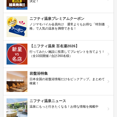
決定！
ニフティ温泉プレミアムクーポン
ノジマモバイル会員向け 通常よりもお得な「特別価
格」で人気の温泉を満喫できる！
【ニフティ温泉 百名湯2026】
行ってみたい施設に投票してプレゼントを当てよう！
（全10回開催 / 合計260名様）
岩盤浴特集
日本全国の岩盤浴情報だけをピックアップ。まとめて
検索！
ニフティ温泉ニュース
温泉にもっと行きたくなる！お得な情報を掲載中