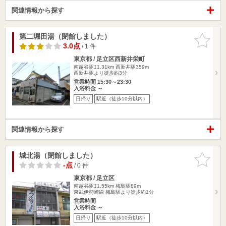
関連情報から探す
第二堀田湯（閉館しました）
お気に入
りに追加
3.0点
/ 1 件
東京都 / 足立区西新井栄町
南越谷駅11.31km
西新井駅359m
西新井駅より徒歩約3分
営業時間 15:30～23:30
入浴料金 ～
日帰り
駅近（徒歩10分以内）
関連情報から探す
城北湯（閉館しました）
お気に入
りに追加
-点
/ 0 件
東京都 / 足立区
南越谷駅11.55km
梅島駅89m
東武伊勢崎線 梅島駅より徒歩約1分
営業時間
入浴料金 ～
日帰り
駅近（徒歩10分以内）