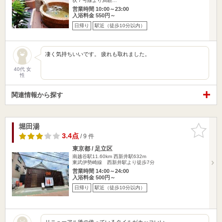
状７号線より満願…
営業時間 10:00～23:00
入浴料金 550円～
日帰り
駅近（徒歩10分以内）
凄く気持ちいいです。 疲れも取れました。
40代 女
性
関連情報から探す
堀田湯
お気に入
りに追加
3.4点
/ 9 件
東京都 / 足立区
南越谷駅11.60km
西新井駅632m
東武伊勢崎線 西新井駅より徒歩7分
営業時間 14:00～24:00
入浴料金 500円～
日帰り
駅近（徒歩10分以内）
リニューアル後の使っているタイルがカッコいい