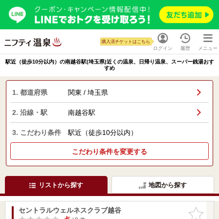
購入済チケットはこちら
ログイン
履歴
メニュー
駅近（徒歩10分以内）の南越谷駅(埼玉県)近くの温泉、日帰り温泉、スーパー銭湯おす
すめ
1. 都道府県
関東 / 埼玉県
2. 沿線・駅
南越谷駅
3. こだわり条件
駅近（徒歩10分以内）
こだわり条件を変更する
リストから探す
地図から探す
セントラルウェルネスクラブ越谷
お気に入
りに追加