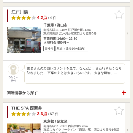
江戸川湯
お気に入
りに追加
4.2点
/ 4 件
千葉県 / 流山市
南越谷駅11.24km
江戸川台駅343m
東武野田線 江戸川台駅東口より徒歩5分
営業時間 14:00～22:30
入浴料金 550円～
日帰り
駅近（徒歩10分以内）
匿名さんの力強いコメントを見て、なんだか、また行きたくなり
訪ねました。 言葉の力とは大きいものです。 大きな建物、…
50代～
男性
関連情報から探す
THE SPA 西新井
お気に入
りに追加
3.6点
/ 67 件
東京都 / 足立区
南越谷駅11.25km
西新井駅273m
東武スカイツリーライン「西新井駅」西口より徒歩3分環