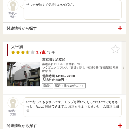
サウナが熱くて気持ちいい(≧∇≦)b
50代～
男性
関連情報から探す
大平湯
お気に入
りに追加
3.7点
/ 3 件
東京都 / 足立区
南越谷駅11.09km
青井駅873m
つくばエクスプレス「青井」駅より徒歩9分 首都高速6号三
郷線 加…
営業時間 14:30～24:00
入浴料金 550円～
日帰り
駅近（徒歩10分以内）
いつ行ってもきれいです。モップも置いてあるのでいつでもささ
っと 足元が掃除できますよ お湯もちょうど良いし 女性湯は細
長…
50代～
女性
関連情報から探す