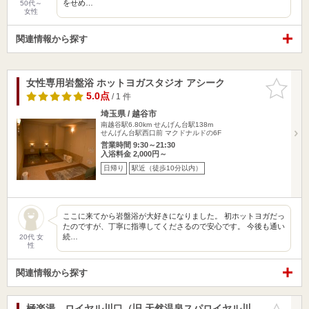
をせめ…
50代～
女性
関連情報から探す
女性専用岩盤浴 ホットヨガスタジオ アシーク
お気に入
りに追加
5.0点
/ 1 件
埼玉県 / 越谷市
南越谷駅6.80km
せんげん台駅138m
せんげん台駅西口前 マクドナルドの6F
営業時間 9:30～21:30
入浴料金 2,000円～
日帰り
駅近（徒歩10分以内）
ここに来てから岩盤浴が大好きになりました。 初ホットヨガだっ
たのですが、丁寧に指導してくださるので安心です。 今後も通い
続…
20代 女
性
関連情報から探す
極楽湯 ロイヤル川口（旧 天然温泉スパロイヤル川
お気に入