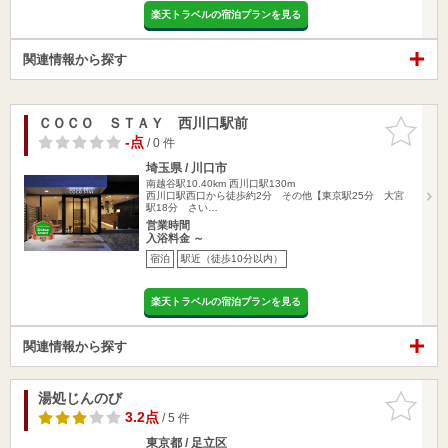
楽天トラベルの宿泊プランを見る
関連情報から探す
ＣＯＣＯ ＳＴＡＹ 西川口駅前
お気に入
りに追加
-点
/ 0 件
埼玉県 / 川口市
南越谷駅10.40km
西川口駅130m
西川口駅西口から徒歩約2分 その他【東京駅25分 大宮
駅18分 さい…
営業時間
入浴料金 ～
宿泊
駅近（徒歩10分以内）
楽天トラベルの宿泊プランを見る
関連情報から探す
湯処じんのび
お気に入
りに追加
3.2点
/ 5 件
東京都 / 足立区