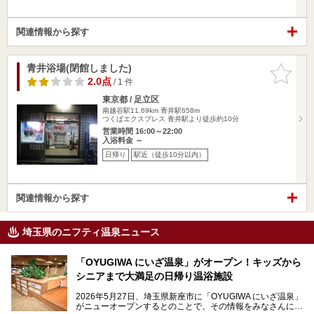
関連情報から探す
青井浴場(閉館しました)
お気に入
りに追加
2.0点
/ 1 件
東京都 / 足立区
南越谷駅11.69km
青井駅658m
つくばエクスプレス 青井駅より徒歩約10分
営業時間 16:00～22:00
入浴料金 ～
日帰り
駅近（徒歩10分以内）
関連情報から探す
埼玉県のニフティ温泉ニュース
「OYUGIWA にいざ温泉」がオープン！キッズから
シニアまで大満足の日帰り温浴施設
2026年5月27日、埼玉県新座市に「OYUGIWA にいざ温泉」
がニューオープンするとのことで、その情報をみなさんにい