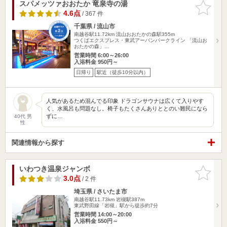
スパメッツァおおたか 竜泉寺の湯
お気に入
りに追加
4.6点
/ 367 件
千葉県 / 流山市
南越谷駅11.72km
流山おおたかの森駅355m
つくばエクスプレス・東武アーバンパークライン 「流山お
おたかの森」…
営業時間 6:00～26:00
入浴料金 950円～
日帰り
駅近（徒歩10分以内）
人気があるため混んでる印象 ドラゴンサウナは広くて入りやす
く、水風呂も問題なし。椅子もたくさんありととのい難民になら
ずに…
40代 男
性
関連情報から探す
いわつき温泉ジャンボ
お気に入
りに追加
3.0点
/ 2 件
埼玉県 / さいたま市
南越谷駅11.73km
岩槻駅387m
東武野田線「岩槻」駅から徒歩約7分
営業時間 14:00～20:00
入浴料金 550円～