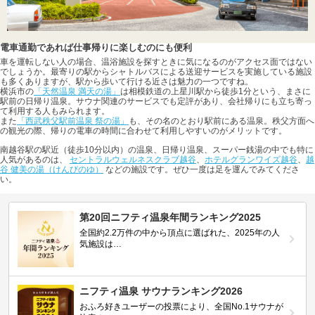
電車通勤であれば仕事帰りに楽しむのにも便利
車を運転しない人の場合、温浴施設を探すときに気になるのがアクセス面ではない
でしょうか。最寄りの駅からシャトルバスによる送迎サービスを実施している施設
も多くありますが、駅から歩いて行ける近さは魅力の一つですね。
横浜市の
「天然温泉 満天の湯」
は相模鉄道の上星川駅から徒歩1分という、まさに
駅前の日帰り温泉。サウナ関連のサービスでも定評があり、会社帰りにも立ち寄っ
て利用する人もみられます。
また
「西武秩父駅前温泉 祭の湯」
も、その名のとおり駅前にある温泉。秩父方面へ
の観光の際、帰りの電車の時間に合わせて利用しやすいのがメリットです。
南越谷駅の駅近（徒歩10分以内）の温泉、日帰り温泉、スーパー銭湯の中でも特に
人気があるのは、
セントラルウェルネスクラブ越谷
、
ホテルグランワイズ越谷
、
越
谷 健美の湯（けんびのゆ）
などの施設です。ぜひ一度は足を運んでみてくださ
い。
第20回ニフティ温泉年間ランキング2025
全国約2.2万件の中から頂点に選ばれた、2025年の人
気施設は…
ニフティ温泉 サウナランキング2026
おふろ好きユーザーの投票により、全国No.1サウナが