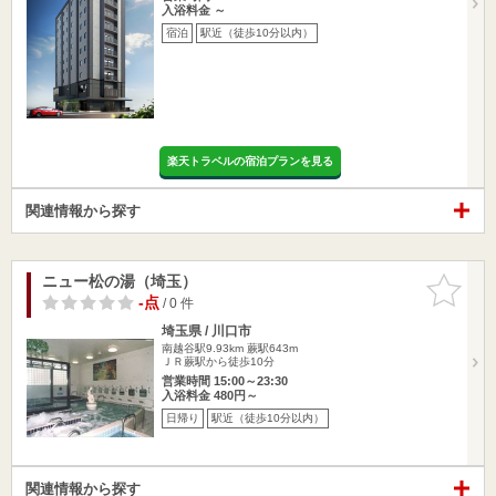
入浴料金 ～
宿泊
駅近（徒歩10分以内）
楽天トラベルの宿泊プランを見る
関連情報から探す
ニュー松の湯（埼玉）
お気に入
りに追加
-点
/ 0 件
埼玉県 / 川口市
南越谷駅9.93km
蕨駅643m
ＪＲ蕨駅から徒歩10分
営業時間 15:00～23:30
入浴料金 480円～
日帰り
駅近（徒歩10分以内）
関連情報から探す