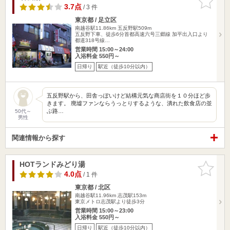
りに追加
3.7点
/ 3 件
東京都 / 足立区
南越谷駅11.86km
五反野駅509m
五反野下車、徒歩6分首都高速六号三郷線 加平出入口より
都道318号線…
営業時間 15:00～24:00
入浴料金 550円～
日帰り
駅近（徒歩10分以内）
五反野駅から、田舎っぽいけど結構元気な商店街を１０分ほど歩
きます。 廃墟ファンならうっとりするような、潰れた飲食店の並
ぶ路…
50代～
男性
関連情報から探す
HOTランドみどり湯
お気に入
りに追加
4.0点
/ 1 件
東京都 / 北区
南越谷駅11.96km
志茂駅153m
東京メトロ志茂駅より徒歩3分
営業時間 15:00～23:00
入浴料金 550円～
日帰り
駅近（徒歩10分以内）