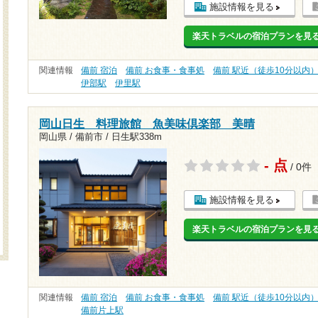
施設情報を見る
楽天トラベルの宿泊プランを見
関連情報
備前 宿泊
備前 お食事・食事処
備前 駅近（徒歩10分以内
伊部駅
伊里駅
岡山日生 料理旅館 魚美味倶楽部 美晴
岡山県 / 備前市 /
日生駅338m
- 点
/ 0件
施設情報を見る
楽天トラベルの宿泊プランを見
関連情報
備前 宿泊
備前 お食事・食事処
備前 駅近（徒歩10分以内
備前片上駅