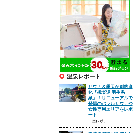
温泉レポート
サウナ＆露天が劇的進
化「極楽湯 羽生温
泉」！リニューアルで
登場のバレルサウナや
女性専用エリアをレポ
ート
（突レポ）