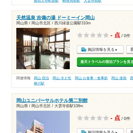
新西大寺町筋駅
郵便局前駅
大雲寺前駅
天然温泉 吉備の湯 ドーミーイン岡山
岡山県 / 岡山市北区 /
西川緑道公園駅310m
- 点
/ 0件
施設情報を見る
楽天トラベルの宿泊プランを見
関連情報
岡山 宿泊
岡山 冷え性
岡山 お食事・食事処
岡山 漫画
柳川駅
岡山ユニバーサルホテル第二別館
岡山県 / 岡山市北区 /
大雲寺前駅108m
- 点
/ 0件
施設情報を見る