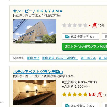
サン・ピーチＯＫＡＹＡＭＡ
岡山県 / 岡山市北区 /
岡山駅349m
- 点
/ 0件
施設情報を見る
楽天トラベルの宿泊プランを見
関連情報
岡山 宿泊
岡山 駅近（徒歩10分以内）
岡山 ホテル
岡山
ホテルアベストグランデ岡山
岡山県 / 岡山市北区 /
西川緑道公園駅174m
■営業時間 6:00～20:00
■入浴料 1,500円～
5.0 点
/ 
施設情報を見る