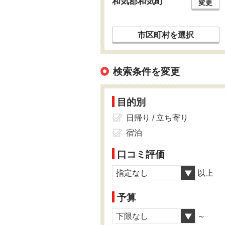
和気郡和気町
変更
市区町村を選択
検索条件を変更
目的別
日帰り / 立ち寄り
宿泊
口コミ評価
指定なし
以上
予算
下限なし
～