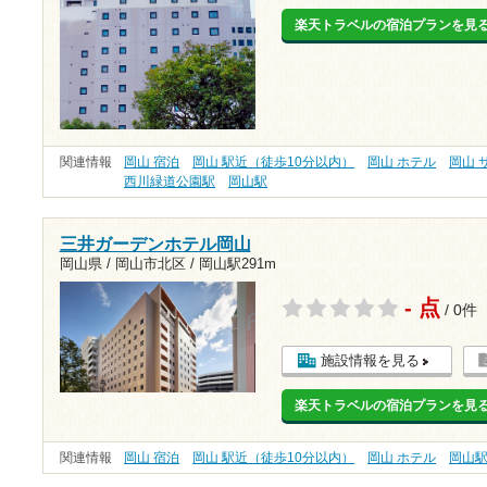
楽天トラベルの宿泊プランを見
関連情報
岡山 宿泊
岡山 駅近（徒歩10分以内）
岡山 ホテル
岡山 
西川緑道公園駅
岡山駅
三井ガーデンホテル岡山
岡山県 / 岡山市北区 /
岡山駅291m
- 点
/ 0件
施設情報を見る
楽天トラベルの宿泊プランを見
関連情報
岡山 宿泊
岡山 駅近（徒歩10分以内）
岡山 ホテル
岡山