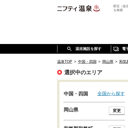
駅近（徒
を検索
温浴施設を探す
電
温泉TOP
>
中国・四国
>
岡山県
>
和気
選択中のエリア
全国から探す
中国・四国
岡山県
変更