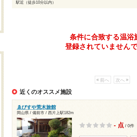
駅近（徒歩10分以内）
条件に合致する温浴
登録されていません
前へ
次へ
近くのオススメ施設
ゑびすや荒木旅館
岡山県 / 備前市 /
西片上駅182m
- 点
/ 0件