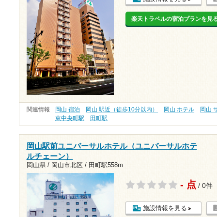
楽天トラベルの宿泊プランを見
関連情報
岡山 宿泊
岡山 駅近（徒歩10分以内）
岡山 ホテル
岡山 
東中央町駅
田町駅
岡山駅前ユニバーサルホテル（ユニバーサルホテ
ルチェーン）
岡山県 / 岡山市北区 /
田町駅558m
- 点
/ 0件
施設情報を見る