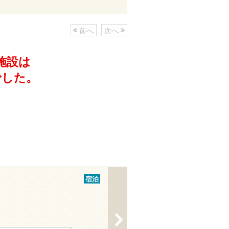
前へ
次へ
施設は
でした。
宿泊
>