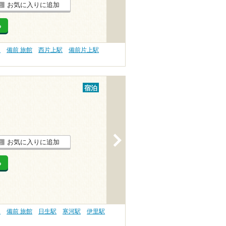
お気に入りに追加
る
）
備前 旅館
西片上駅
備前片上駅
宿泊
>
お気に入りに追加
る
）
備前 旅館
日生駅
寒河駅
伊里駅