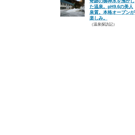
奇跡の御神水を沸かし
た温泉。pH9.6の美人
泉質。本格オープンが
楽しみ。
（温泉探訪記）