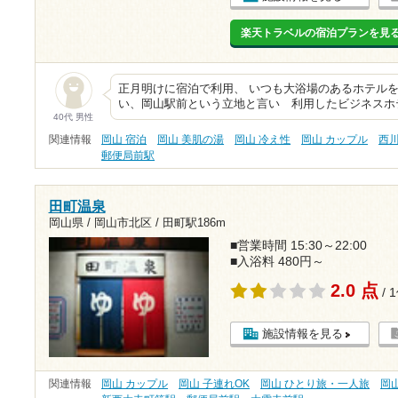
楽天トラベルの宿泊プランを見
正月明けに宿泊で利用、 いつも大浴場のあるホテル
い、岡山駅前という立地と言い 利用したビジネスホ
40代 男性
関連情報
岡山 宿泊
岡山 美肌の湯
岡山 冷え性
岡山 カップル
西
郵便局前駅
田町温泉
岡山県 / 岡山市北区 /
田町駅186m
■営業時間 15:30～22:00
■入浴料 480円～
2.0 点
/ 
施設情報を見る
関連情報
岡山 カップル
岡山 子連れOK
岡山 ひとり旅・一人旅
岡