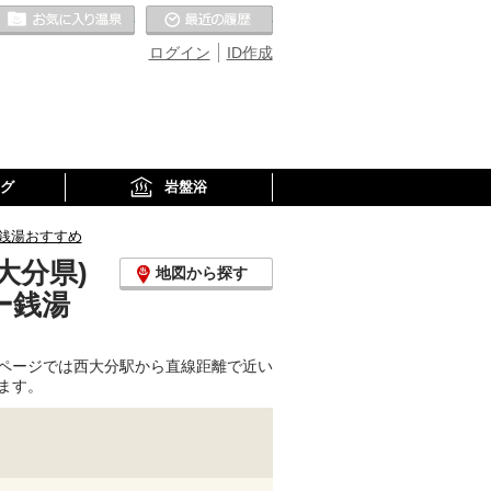
お気に入りの温泉
最近の履歴
ログイン
ID作成
グ
岩盤浴
銭湯おすすめ
大分県)
地図から探す
ー銭湯
ページでは西大分駅から直線距離で近い
ます。