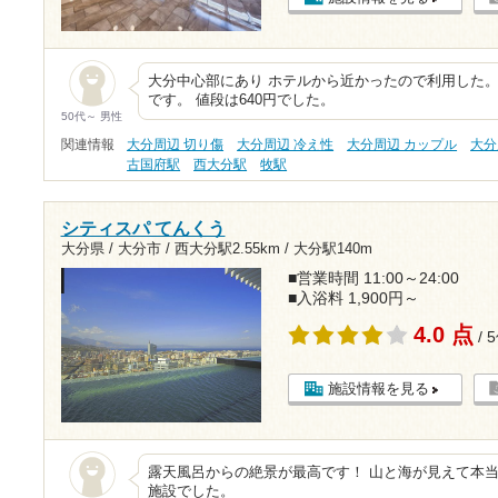
大分中心部にあり ホテルから近かったので利用した。
です。 値段は640円でした。
50代～ 男性
関連情報
大分周辺 切り傷
大分周辺 冷え性
大分周辺 カップル
大分
古国府駅
西大分駅
牧駅
シティスパ てんくう
大分県 / 大分市 /
西大分駅2.55km
/
大分駅140m
■営業時間 11:00～24:00
■入浴料 1,900円～
4.0 点
/ 
施設情報を見る
露天風呂からの絶景が最高です！ 山と海が見えて本当
施設でした。