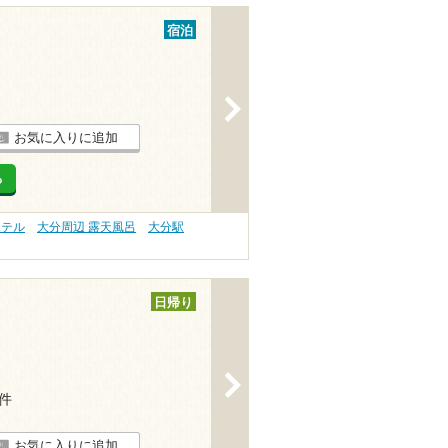
宿泊
>
お気に入りに追加
る
ホテル
大分周辺 露天風呂
大分駅
日帰り
>
1件
お気に入りに追加