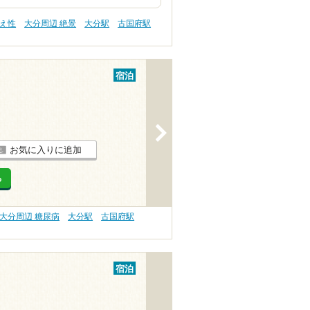
冷え性
大分周辺 絶景
大分駅
古国府駅
宿泊
>
お気に入りに追加
る
大分周辺 糖尿病
大分駅
古国府駅
宿泊