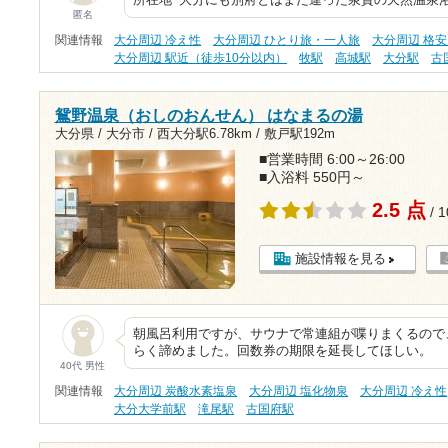
所在地･大分にも別府とはまた違った泉質の天然温泉
匿名
関連情報
大分周辺 冷え性
大分周辺 ひとり旅・一人旅
大分周辺 格安
大分周辺 駅近（徒歩10分以内）
牧駅
高城駅
大分駅
古
鴛野温泉（おしのおんせん） はなまるの湯
大分県 / 大分市 /
西大分駅6.78km
/
敷戸駅192m
■営業時間 6:00～26:00
■入浴料 550円～
2.5 点
/ 
施設情報を見る
朝風呂利用ですが、サウナで常連組が喋りまくるので
らく諦めました。回数券の期限を延長してほしい。
40代 男性
関連情報
大分周辺 炭酸水素塩泉
大分周辺 塩化物泉
大分周辺 冷え性
大分大学前駅
滝尾駅
古国府駅