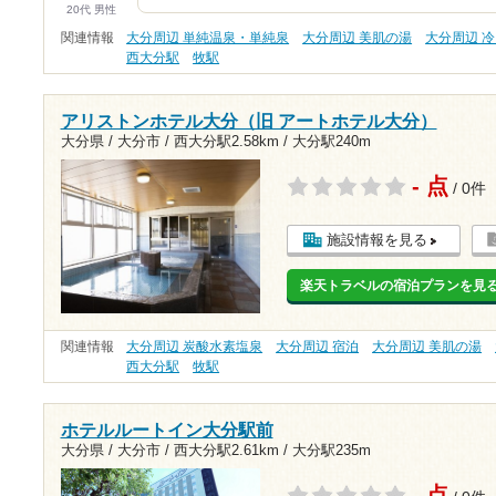
20代 男性
関連情報
大分周辺 単純温泉・単純泉
大分周辺 美肌の湯
大分周辺 
西大分駅
牧駅
アリストンホテル大分（旧 アートホテル大分）
大分県 / 大分市 /
西大分駅2.58km
/
大分駅240m
- 点
/ 0件
施設情報を見る
楽天トラベルの宿泊プランを見
関連情報
大分周辺 炭酸水素塩泉
大分周辺 宿泊
大分周辺 美肌の湯
西大分駅
牧駅
ホテルルートイン大分駅前
大分県 / 大分市 /
西大分駅2.61km
/
大分駅235m
- 点