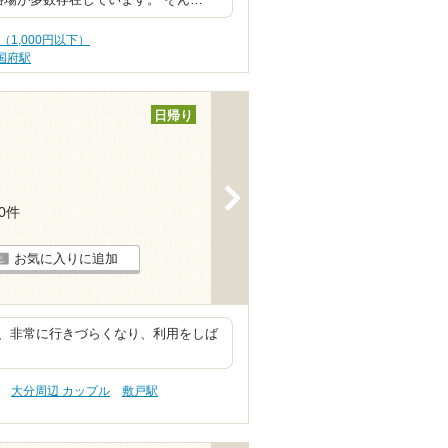
浴場が多数存在しています。 そん…
（1,000円以下）
国府駅
日帰り
>
10件
お気に入りに追加
、非常に行きづらくなり、利用をしば
大分周辺 カップル
敷戸駅