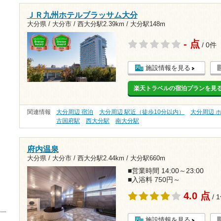
ＪＲ九州ホテルブラッサム大分
大分県 / 大分市 /
西大分駅2.39km
/
大分駅148m
- 点
/ 0件
施設情報を見る
楽天トラベルの宿泊プランを見
関連情報
大分周辺 宿泊
大分周辺 駅近（徒歩10分以内）
大分周辺 
古国府駅
西大分駅
南大分駅
府内温泉
大分県 / 大分市 /
西大分駅2.44km
/
大分駅660m
■営業時間 14:00～23:00
■入浴料 750円～
4.0 点
/ 
施設情報を見る