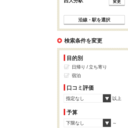
西大分駅
変更
沿線・駅を選択
検索条件を変更
目的別
日帰り / 立ち寄り
宿泊
口コミ評価
指定なし
以上
予算
下限なし
～