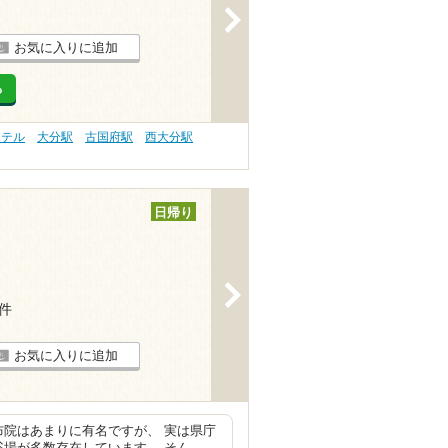
>
お気に入りに追加
る
ホテル
大分駅
古国府駅
西大分駅
日帰り
>
2件
お気に入りに追加
布院はあまりに有名ですが、 実は県庁