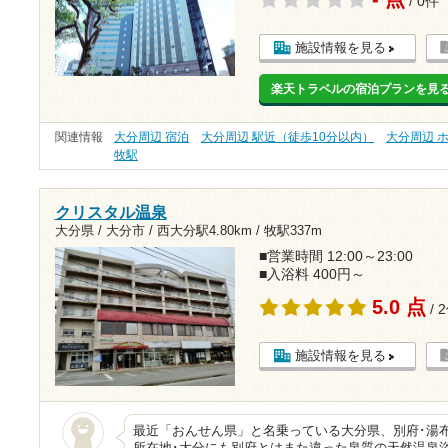
/ 0件
施設情報を見る
楽天トラベルの宿泊プランを見
関連情報
大分周辺 宿泊
大分周辺 駅近（徒歩10分以内）
大分周辺 
牧駅
クリスタル温泉
大分県 / 大分市 /
西大分駅4.80km
/
牧駅337m
■営業時間 12:00～23:00
■入浴料 400円～
5.0 点
/ 
施設情報を見る
最近「おんせん県」と名乗っている大分県、別府･湯