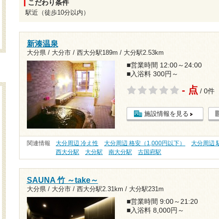
こだわり条件
駅近（徒歩10分以内）
新湊温泉
大分県 / 大分市 /
西大分駅189m
/
大分駅2.53km
■営業時間 12:00～24:00
■入浴料 300円～
- 点
/ 0件
施設情報を見る
関連情報
大分周辺 冷え性
大分周辺 格安（1,000円以下）
大分周辺 
西大分駅
大分駅
南大分駅
古国府駅
SAUNA 竹 ～take～
大分県 / 大分市 /
西大分駅2.31km
/
大分駅231m
■営業時間 9:00～21:20
■入浴料 8,000円～