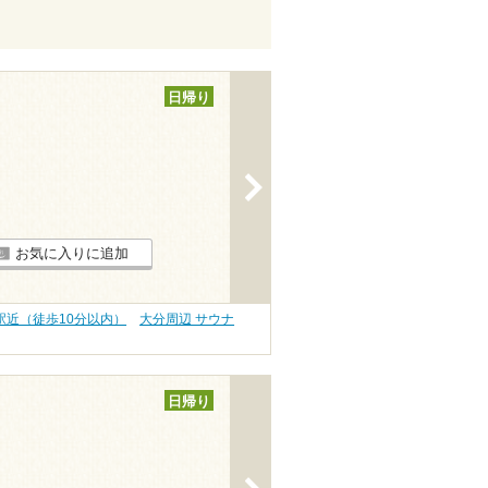
日帰り
>
お気に入りに追加
駅近（徒歩10分以内）
大分周辺 サウナ
日帰り
>