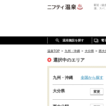
駅近（徒
湯、スパ
温浴施設を探す
電
温泉TOP
>
九州・沖縄
>
大分県
>
西大
選択中のエリア
全国から探す
九州・沖縄
大分県
変更