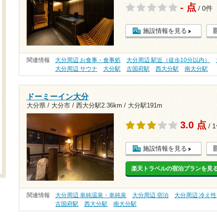
- 点
/ 0件
施設情報を見る
関連情報
大分周辺 お食事・食事処
大分周辺 駅近（徒歩10分以内）
大分周辺 サウナ
大分駅
古国府駅
西大分駅
南大分駅
ドーミーイン大分
大分県 / 大分市 /
西大分駅2.36km
/
大分駅191m
3.0 点
/ 
施設情報を見る
楽天トラベルの宿泊プランを見
関連情報
大分周辺 単純温泉・単純泉
大分周辺 宿泊
大分周辺 冷え性
古国府駅
西大分駅
南大分駅