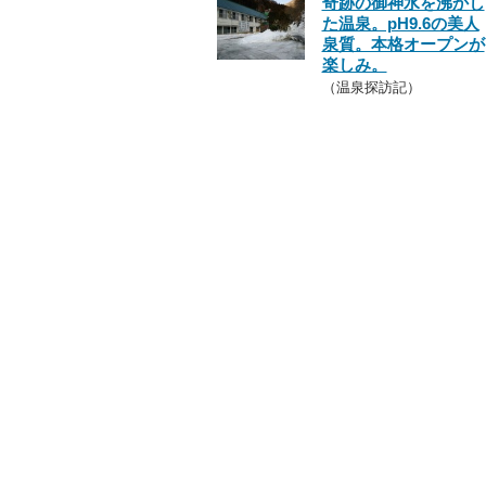
奇跡の御神水を沸かし
た温泉。pH9.6の美人
泉質。本格オープンが
楽しみ。
（温泉探訪記）