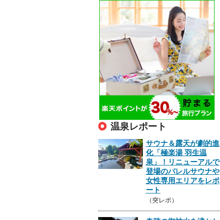
温泉レポート
サウナ＆露天が劇的進
化「極楽湯 羽生温
泉」！リニューアルで
登場のバレルサウナや
女性専用エリアをレポ
ート
（突レポ）