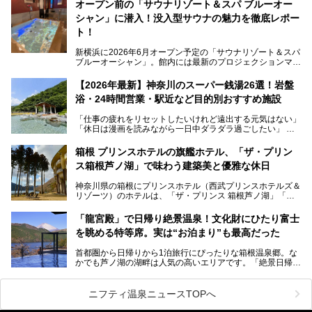
す。サウナや水風呂の気持ちよさはもちろん、リラックスス
オープン前の「サウナリゾート＆スパ ブルーオー
ペースの過ごしやすさまで徹底チェック。新横浜エリアで日
シャン」に潜入！没入型サウナの魅力を徹底レポー
常の疲れをリセットしたい人、ライブやスポーツ観戦遠征組
は必見です。
ト！
新横浜に2026年6月オープン予定の「サウナリゾート＆スパ
ブルーオーシャン」。館内には最新のプロジェクションマッ
ピングが多用され、まるで世界を旅しているかのような圧倒
的な“没入感（イマーシブ）”を体験できます。
【2026年最新】神奈川のスーパー銭湯26選！岩盤
浴・24時間営業・駅近など目的別おすすめ施設
「仕事の疲れをリセットしたいけれど遠出する元気はない」
今回は、そんな大注目の施設に一足先にお邪魔し、その全貌
「休日は漫画を読みながら一日中ダラダラ過ごしたい」
を見学させていただきました！
「子ども連れでも気兼ねなく、家事を忘れてリフレッシュし
たい」
サウナ室の中に咲き誇る桜、魚たちが泳ぐ水風呂、そしてバ
箱根 プリンスホテルの旗艦ホテル、「ザ・プリン
リのビーチを思わせる休憩スペース…。驚きの連続だった館
ス箱根芦ノ湖」で味わう建築美と優雅な休日
そんな「癒やされたい」という願いを叶えてくれるのが、神
内の様子をレポートします！
奈川県のスーパー銭湯。
神奈川県の箱根にプリンスホテル（西武プリンスホテルズ＆
神奈川県には、サウナや岩盤浴、一日中遊べるエンタメ施設
リゾーツ）のホテルは、「ザ・プリンス 箱根芦ノ湖」「芦
など、“非日常”を味わえるスーパー銭湯が数多く揃っていま
ノ湖畔 蛸川温泉 龍宮殿」「箱根湯の花プリンスホテル」
す。しかし、選択肢が多いからこそ「どの施設か迷ってしま
「箱根仙石原プリンスホテル」と4軒あり、今回ご紹介する
う」という人も多いはず。
「龍宮殿」で日帰り絶景温泉！文化財にひたり富士
「ザ・プリンス 箱根芦ノ湖」は、その中でもフラッグシッ
を眺める特等席。実は“お泊まり”も最高だった
プ（旗艦）に位置づけられる特別なホテルです。
そこで今回は、神奈川県内の人気施設26選を「安さ」「岩
盤浴・漫画の充実度」「景色の良さ」「高級感」「深夜営
首都圏から日帰りから1泊旅行にぴったりな箱根温泉郷。な
昭和の日本を代表する建築家の一人、村野藤吾が芦ノ湖の畔
業」「駅近」など、目的別に厳選して紹介します。
かでも芦ノ湖の湖畔は人気の高いエリアです。「絶景日帰り
に建てた桃源郷のようなホテルがここ。自家源泉の温泉や、
今の気分にぴったりの施設を見つけて、最高のリフレッシュ
温泉 龍宮殿本館」は、露天風呂から芦ノ湖と富士山の両方
こだわりぬいた食もあわせて、このホテルの魅力をレポート
時間を過ごす参考にしていただけますと幸いです。
が楽しめるまさに眺望自慢の日帰り温泉。
します。
ニフティ温泉ニュースTOPへ
そしてここは全24室の「箱根 芦ノ湖畔蛸川温泉 龍宮殿」と
───
して宿泊もできます。宿泊者は「龍宮殿本館」の営業時間に