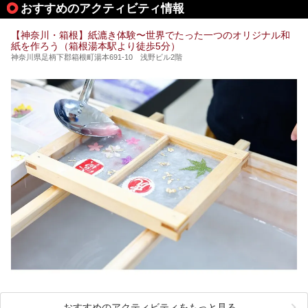
提供元：株式会社西武・プリンスホテルズワールドワイド
おすすめのアクティビティ情報
加えて、朝6時からの宿泊者専用時間帯にも「龍宮殿本館」
【PR】
のお風呂が利用できます。
この記事はザ・プリンス 箱根芦ノ湖のPR記事です。
【神奈川・箱根】紙漉き体験〜世界でたった一つのオリジナル和
今回は日帰り温泉としての「絶景日帰り温泉 龍宮殿本館
紙を作ろう（箱根湯本駅より徒歩5分）
（以下、龍宮殿本館）」と、旅館としての「箱根 芦ノ湖畔
蛸川温泉 龍宮殿（以下、龍宮殿）」の両方の魅力をたっぷ
神奈川県足柄下郡箱根町湯本691-10 浅野ビル2階
りお伝えします！
ここは箱根神社、九頭龍神社、白龍神社、箱根元宮と箱根の
4つの神社に囲まれたパワースポットです。
───
提供元：株式会社西武・プリンスホテルズワールドワイド
【PR】
この記事は箱根 芦ノ湖畔蛸川温泉 龍宮殿のPR記事です。
おすすめのアクティビティをもっと見る