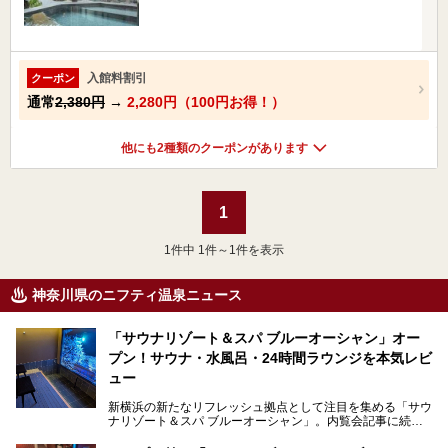
入館料割引
クーポン
通常
2,380円
→
2,280円（100円お得！）
他にも2種類のクーポンがあります
1
1
件中 1件～1件を表示
神奈川県のニフティ温泉ニュース
「サウナリゾート＆スパ ブルーオーシャン」オー
プン！サウナ・水風呂・24時間ラウンジを本気レビ
ュー
新横浜の新たなリフレッシュ拠点として注目を集める「サウ
ナリゾート＆スパ ブルーオーシャン」。内覧会記事に続
き、今回は実際に体験してみたリアルな様子をレポートしま