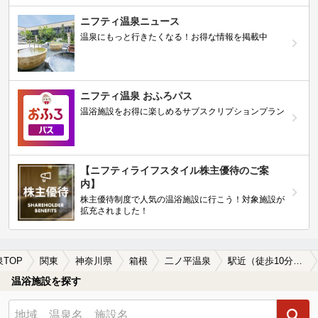
ニフティ温泉ニュース
温泉にもっと行きたくなる！お得な情報を掲載中
ニフティ温泉 おふろパス
温浴施設をお得に楽しめるサブスクリプションプラン
【ニフティライフスタイル株主優待のご案
内】
株主優待制度で人気の温浴施設に行こう！対象施設が
拡充されました！
泉TOP
関東
神奈川県
箱根
二ノ平温泉
駅近（徒歩10分以内）の二ノ平温泉の温泉、日帰り温泉、スーパー銭湯おすすめ
温浴施設を探す