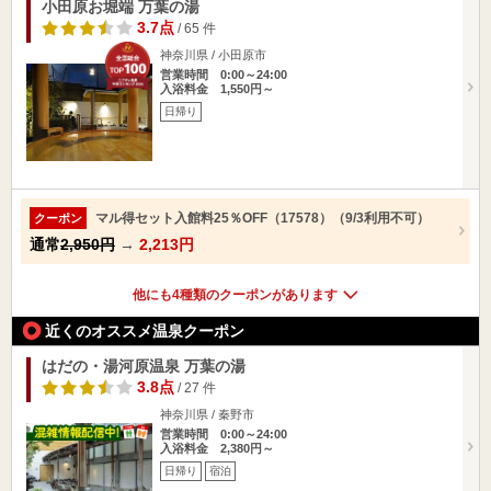
小田原お堀端 万葉の湯
3.7点
/ 65 件
神奈川県 / 小田原市
営業時間 0:00～24:00
入浴料金 1,550円～
日帰り
マル得セット入館料25％OFF（17578）（9/3利用不可）
クーポン
通常
2,950円
→
2,213円
他にも4種類のクーポンがあります
近くのオススメ温泉クーポン
はだの・湯河原温泉 万葉の湯
3.8点
/ 27 件
神奈川県 / 秦野市
営業時間 0:00～24:00
入浴料金 2,380円～
日帰り
宿泊