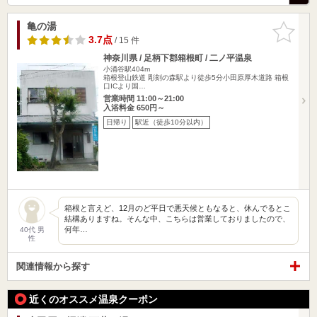
亀の湯
お気に入
りに追加
3.7点
/ 15 件
神奈川県 / 足柄下郡箱根町 / 二ノ平温泉
小涌谷駅404m
箱根登山鉄道 彫刻の森駅より徒歩5分小田原厚木道路 箱根
口ICより国…
営業時間 11:00～21:00
入浴料金 650円～
日帰り
駅近（徒歩10分以内）
箱根と言えど、12月のど平日で悪天候ともなると、休んでるとこ
結構ありますね。そんな中、こちらは営業しておりましたので、
何年…
40代 男
性
関連情報から探す
近くのオススメ温泉クーポン