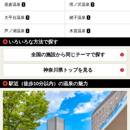
底倉温泉
塔ノ沢温泉
2
3
大平台温泉
姥子温泉
3
1
芦ノ湖温泉
木賀温泉
1
1
いろいろな方法で探す
全国の施設から同じテーマで探す
神奈川県トップを見る
駅近（徒歩10分以内）の温泉の魅力