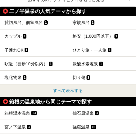
二ノ平温泉の人気テーマから探す
貸切風呂、個室風呂
家族風呂
1
1
カップル
格安（1,000円以下）
1
1
子連れOK
ひとり旅・一人旅
1
1
駅近（徒歩10分以内）
炭酸水素塩泉
1
1
塩化物泉
切り傷
1
1
すべて表示する
箱根の温泉地から同じテーマで探す
箱根湯本温泉
仙石原温泉
13
3
宮ノ下温泉
強羅温泉
3
16