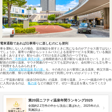
電車通勤であれば仕事帰りに楽しむのにも便利
車を運転しない人の場合、温浴施設を探すときに気になるのがアクセス面ではない
でしょうか。最寄りの駅からシャトルバスによる送迎サービスを実施している施設
も多くありますが、駅から歩いて行ける近さは魅力の一つですね。
横浜市の
「天然温泉 満天の湯」
は相模鉄道の上星川駅から徒歩1分という、まさに
駅前の日帰り温泉。サウナ関連のサービスでも定評があり、会社帰りにも立ち寄っ
て利用する人もみられます。
また
「西武秩父駅前温泉 祭の湯」
も、その名のとおり駅前にある温泉。秩父方面へ
の観光の際、帰りの電車の時間に合わせて利用しやすいのがメリットです。
二ノ平温泉の駅近（徒歩10分以内）の温泉、日帰り温泉、スーパー銭湯の中でも特
に人気があるのは、
亀の湯
などの施設です。ぜひ一度は足を運んでみてくださ
い。
第20回ニフティ温泉年間ランキング2025
全国約2.2万件の中から頂点に選ばれた、2025年の人
気施設は…