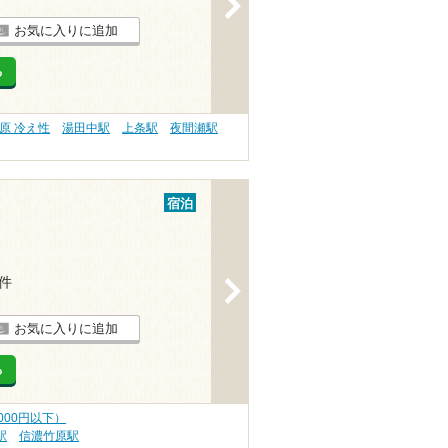
>
お気に入りに追加
る
原 冷え性
湯田中駅
上条駅
夜間瀬駅
宿泊
1件
>
お気に入りに追加
る
000円以下）
駅
信濃竹原駅