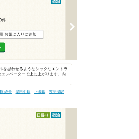
宿泊
10件
>
お気に入りに追加
る
ルを思わせるようなシックなエントラ
のエレベーターで上に上がります。内
原 絶景
湯田中駅
上条駅
夜間瀬駅
日帰り
宿泊