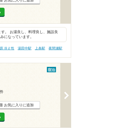
お気に入りに追加
る
ます。 お湯良し、料理良し、施設良
しみになっています。
原 冷え性
湯田中駅
上条駅
夜間瀬駅
宿泊
6件
>
お気に入りに追加
る