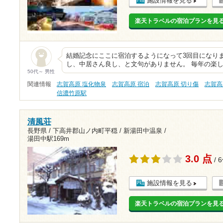
施設情報を見る
楽天トラベルの宿泊プランを見
結婚記念にここに宿泊するようになって3回目になり
し、中居さん良し、と文句がありません。 毎年の楽
50代～ 男性
関連情報
志賀高原 塩化物泉
志賀高原 宿泊
志賀高原 切り傷
志賀高
信濃竹原駅
清風荘
長野県 / 下高井郡山ノ内町平穏 / 新湯田中温泉 /
湯田中駅169m
3.0 点
/ 
施設情報を見る
楽天トラベルの宿泊プランを見