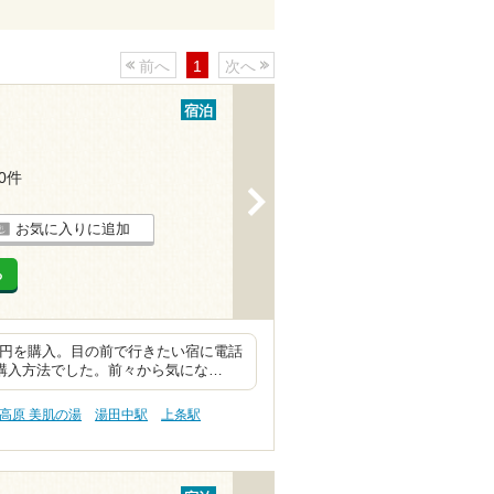
前へ
1
次へ
宿泊
20件
>
お気に入りに追加
る
0円を購入。目の前で行きたい宿に電話
購入方法でした。前々から気にな…
高原 美肌の湯
湯田中駅
上条駅