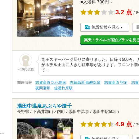
■入浴料 700円～
3.2 点
/ 
施設情報を見る
楽天トラベルの宿泊プランを見
竜王スキーパーク帰りに寄りました。日帰り500円。
がホテル正面に大きな駐車場があります。フロント前
～10代 女性
て…
関連情報
志賀高原 塩化物泉
志賀高原 硫酸塩泉
志賀高原 宿泊
志賀
夜間瀬駅
信濃竹原駅
湯田中温泉あぶらや燈千
長野県 / 下高井郡山ノ内町 / 湯田中温泉 /
湯田中駅503m
4.9 点
/ 