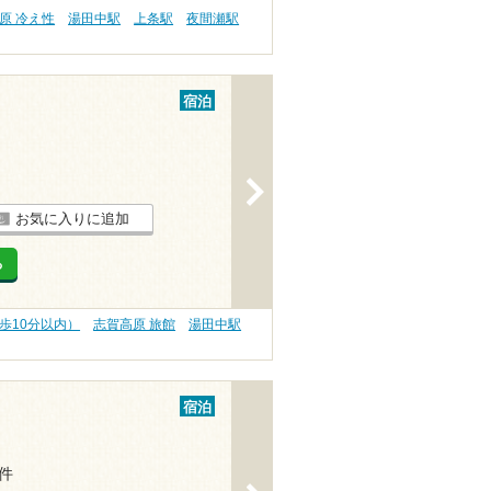
原 冷え性
湯田中駅
上条駅
夜間瀬駅
宿泊
>
お気に入りに追加
る
歩10分以内）
志賀高原 旅館
湯田中駅
宿泊
1件