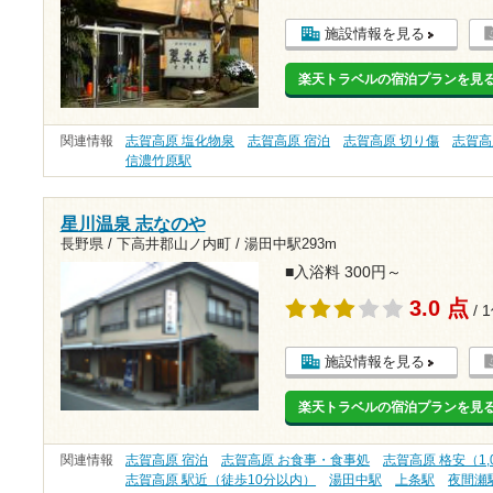
施設情報を見る
楽天トラベルの宿泊プランを見
関連情報
志賀高原 塩化物泉
志賀高原 宿泊
志賀高原 切り傷
志賀高
信濃竹原駅
星川温泉 志なのや
長野県 / 下高井郡山ノ内町 /
湯田中駅293m
■入浴料 300円～
3.0 点
/ 
施設情報を見る
楽天トラベルの宿泊プランを見
関連情報
志賀高原 宿泊
志賀高原 お食事・食事処
志賀高原 格安（1,
志賀高原 駅近（徒歩10分以内）
湯田中駅
上条駅
夜間瀬