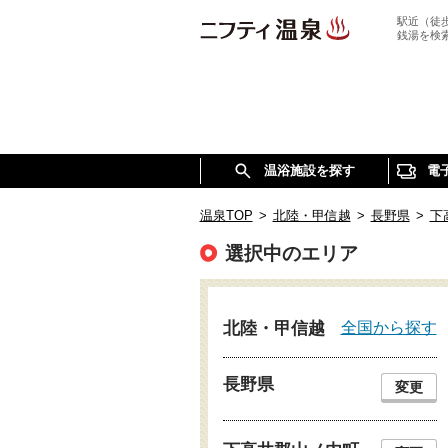
駅近（徒
銭湯を検
温浴施設を探す
電
温泉TOP
>
北陸・甲信越
>
長野県
>
下
選択中のエリア
全国から探す
北陸・甲信越
長野県
変更