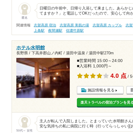
日曜日の午前中、日帰り入浴して来ました。あらかじ
てますか？」と電話してOKだったので、安心して向か
匿名
関連情報
志賀高原 宿泊
志賀高原 美肌の湯
志賀高原 カップル
志賀
上条駅
夜間瀬駅
信濃竹原駅
ホテル水明館
長野県 / 下高井郡山ノ内町 / 湯田中温泉 /
湯田中駅270m
■営業時間 15:00～24:00
■入浴料 1,000円～
4.0 点
/ 
施設情報を見る
楽天トラベルの宿泊プランを見
主人が転んで入院しました。とまっていた水明館さんに
安な気持ちの私に病院に行く時｛行ってらっしゃい][
50代～ 女性