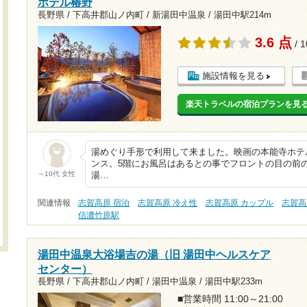
ホテル椿野
長野県 / 下高井郡山ノ内町 / 新湯田中温泉 /
湯田中駅214m
3.6 点
/ 
施設情報を見る
楽天トラベルの宿泊プランを見
湯めぐり手形で利用して来ました。映画の本能寺ホテ
ンス。5階にお風呂はあるとの事でフロントの目の前
～10代 女性
湯…
関連情報
志賀高原 宿泊
志賀高原 冷え性
志賀高原 カップル
志賀高
信濃竹原駅
湯田中温泉大浴場吉の湯（旧 湯田中ヘルスケア
センター）
長野県 / 下高井郡山ノ内町 / 湯田中温泉 /
湯田中駅233m
■営業時間 11:00～21:00