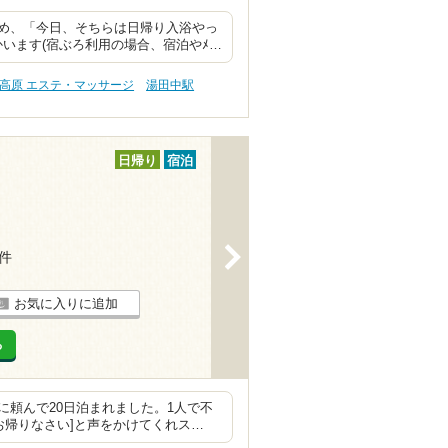
め、「今日、そちらは日帰り入浴やっ
います(宿ぶろ利用の場合、宿泊やﾒ…
高原 エステ・マッサージ
湯田中駅
日帰り
宿泊
>
5件
お気に入りに追加
る
頼んで20日泊まれました。1人で不
お帰りなさい]と声をかけてくれス…