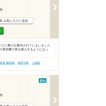
>
8件
お気に入りに追加
る
ナビに裏口を案内されてしまいました
の券売機で券を購入するようになっ
高原 糖尿病
湯田中駅
上条駅
宿泊
7件
>