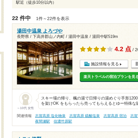
駅近（徒歩10分以内）
22 件中
1件～22件を表示
湯田中温泉 よろづや
長野県 / 下高井郡山ノ内町 / 湯田中温泉 /
湯田中駅519m
4.2 点
/ 
施設情報を見る
楽天トラベルの宿泊プランを見
スキー場の帰り、楓の湯で日帰りの湯めぐり手形120
を架けOK をもらったら売ってもらえるとゆー特殊な
～10代 女性
関連情報
志賀高原 塩化物泉
志賀高原 硫酸塩泉
志賀高原 宿泊
志賀
夜間瀬駅
信濃竹原駅