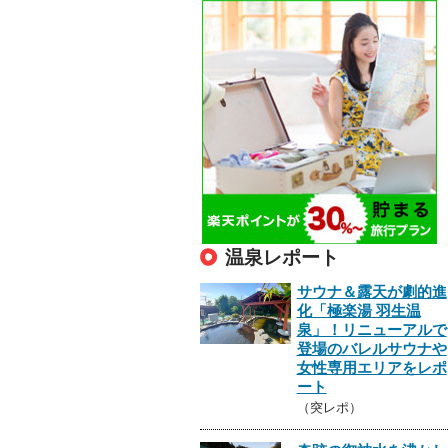
温泉レポート
サウナ＆露天が劇的進
化「極楽湯 羽生温
泉」！リニューアルで
登場のバレルサウナや
女性専用エリアをレポ
ート
（突レポ）