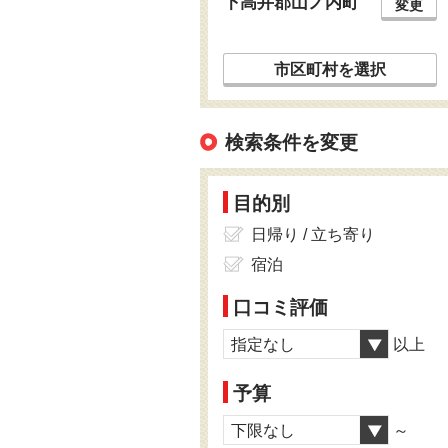
下高井郡山ノ内町
変更
市区町村を選択
検索条件を変更
目的別
日帰り / 立ち寄り
宿泊
口コミ評価
指定なし
以上
予算
下限なし
～