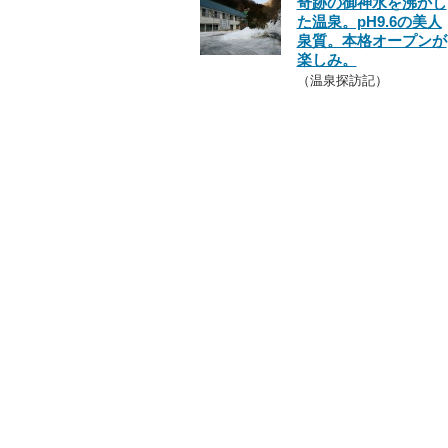
奇跡の御神水を沸かし
た温泉。pH9.6の美人
泉質。本格オープンが
楽しみ。
（温泉探訪記）