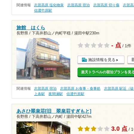
関連情報
志賀高原 塩化物泉
志賀高原 宿泊
志賀高原 切り傷
志賀高
信濃竹原駅
旅館 はくら
長野県 / 下高井郡山ノ内町平穏 /
湯田中駅230m
- 点
/ 1件
施設情報を見る
楽天トラベルの宿泊プランを見
関連情報
志賀高原 宿泊
志賀高原 お食事・食事処
志賀高原 駅近（徒
上条駅
夜間瀬駅
信濃竹原駅
あさひ翠泉荘[旧 翠泉荘すぎもと]
長野県 / 下高井郡山ノ内町 /
湯田中駅427m
3.0 点
/ 