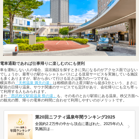
電車通勤であれば仕事帰りに楽しむのにも便利
車を運転しない人の場合、温浴施設を探すときに気になるのがアクセス面ではない
でしょうか。最寄りの駅からシャトルバスによる送迎サービスを実施している施設
も多くありますが、駅から歩いて行ける近さは魅力の一つですね。
横浜市の
「天然温泉 満天の湯」
は相模鉄道の上星川駅から徒歩1分という、まさに
駅前の日帰り温泉。サウナ関連のサービスでも定評があり、会社帰りにも立ち寄っ
て利用する人もみられます。
また
「西武秩父駅前温泉 祭の湯」
も、その名のとおり駅前にある温泉。秩父方面へ
の観光の際、帰りの電車の時間に合わせて利用しやすいのがメリットです。
第20回ニフティ温泉年間ランキング2025
全国約2.2万件の中から頂点に選ばれた、2025年の人
気施設は…