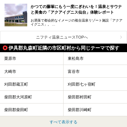
知られ、戦国武将・伊達政宗のお膝元として歴史ファンにも
この記事はサッポロビールのPRイベント告知記事です。
人気です。新幹線を使えば都心から1時間30分とアクセスも
今回はそんな旅館の中から、おすすめしたい5ヶ所の温泉を
かつての藤塚にもう一度にぎわいを！温泉とサウナ
よく、気軽に訪れやすい地方都市の1つです。
セレクトしてみました。うち3ヶ所はサウナも楽しめます。
と美食の「アクアイグニス仙台」体験レポート
今回は、仙台市内のおすすめスーパー銭湯をご紹介します。
お洒落で都会的なイメージの複合温泉リゾート施設「アクア
仙台牛タンなどを堪能するグルメ旅や、スポーツ観戦の遠征
イグニス」。
時などに利用しやすい温浴施設がたくさんありますよ。
関西空港や吉川美南（埼玉県）に続いて仙台市若林区に202
2年4月にオープンした「アクアイグニス仙台」は、日帰り
ニフティ温泉ニュースTOPへ
温泉の「藤塚の湯」、マルシェ リアン、和食「笠庵」、イ
タリアン「グリーチネ」、ベーカリー「マリアージュ ドゥ
伊具郡丸森町近隣の市区町村から同じテーマで探す
ファリーヌ」、スイーツの「コンフィチュール アッシュ」
と「ル ショコラ ドゥ アッシュ」、そしてカフェ「猿田彦珈
琲」と話題のお店が勢ぞろい！
栗原市
東松島市
この「アクアイグニス仙台」の魅力を探りにお出かけしてき
ました。
大崎市
富谷市
刈田郡蔵王町
刈田郡七ヶ宿町
柴田郡大河原町
柴田郡村田町
柴田郡柴田町
柴田郡川崎町
すべて表示する