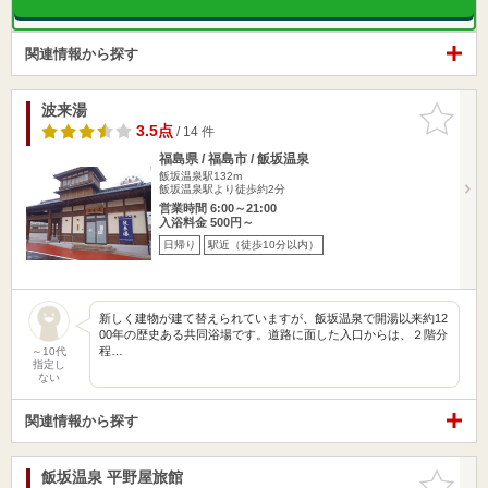
関連情報から探す
波来湯
お気に入
りに追加
3.5点
/ 14 件
福島県 / 福島市 / 飯坂温泉
飯坂温泉駅132m
飯坂温泉駅より徒歩約2分
営業時間 6:00～21:00
入浴料金 500円～
日帰り
駅近（徒歩10分以内）
新しく建物が建て替えられていますが、飯坂温泉で開湯以来約12
00年の歴史ある共同浴場です。道路に面した入口からは、２階分
程…
～10代
指定し
ない
関連情報から探す
飯坂温泉 平野屋旅館
お気に入