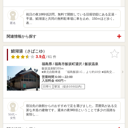
祝日の夜18時頃訪問。無料で開館している旧堀切邸にある足湯・
手湯。鯖湖湯と共同の無料駐車場に車を止め、150ｍほど歩く。
表…
匿名
関連情報から探す
鯖湖湯（さばこゆ）
お気に入
りに追加
3.9点
/ 61 件
福島県 / 福島市飯坂町湯沢 / 飯坂温泉
飯坂温泉駅355m
■東北自動車道 「福島飯坂I.C.」より約10分 ■福島交…
営業時間 6:00～22:00
入浴料金 400円～
日帰り
駅近（徒歩10分以内）
宿泊先の旅館からのおすすめで足を運びました。雰囲気がある立
派な木造の建物です。週末の夜9時頃ということで多少の混雑を
覚悟し…
50代～
女性