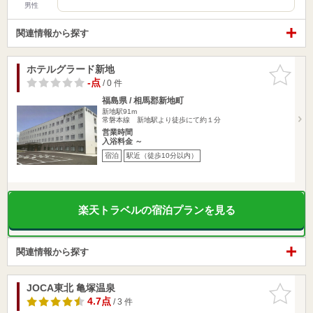
男性
関連情報から探す
ホテルグラード新地
お気に入
りに追加
-点
/ 0 件
福島県 / 相馬郡新地町
新地駅91m
常磐本線 新地駅より徒歩にて約１分
営業時間
入浴料金 ～
宿泊
駅近（徒歩10分以内）
楽天トラベルの宿泊プランを見る
関連情報から探す
JOCA東北 亀塚温泉
お気に入
りに追加
4.7点
/ 3 件