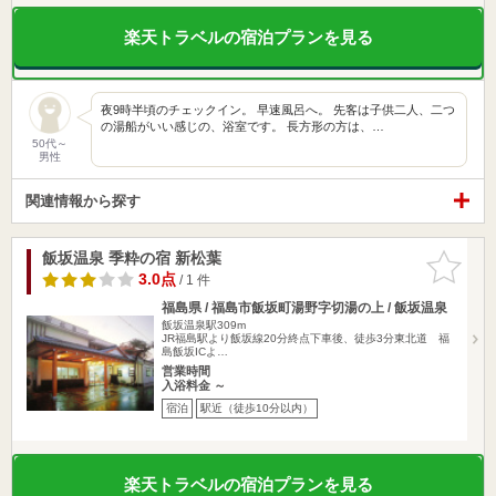
楽天トラベルの宿泊プランを見る
夜9時半頃のチェックイン。 早速風呂へ。 先客は子供二人、二つ
の湯船がいい感じの、浴室です。 長方形の方は、…
50代～
男性
関連情報から探す
飯坂温泉 季粋の宿 新松葉
お気に入
りに追加
3.0点
/ 1 件
福島県 / 福島市飯坂町湯野字切湯の上 / 飯坂温泉
飯坂温泉駅309m
JR福島駅より飯坂線20分終点下車後、徒歩3分東北道 福
島飯坂ICよ…
営業時間
入浴料金 ～
宿泊
駅近（徒歩10分以内）
楽天トラベルの宿泊プランを見る