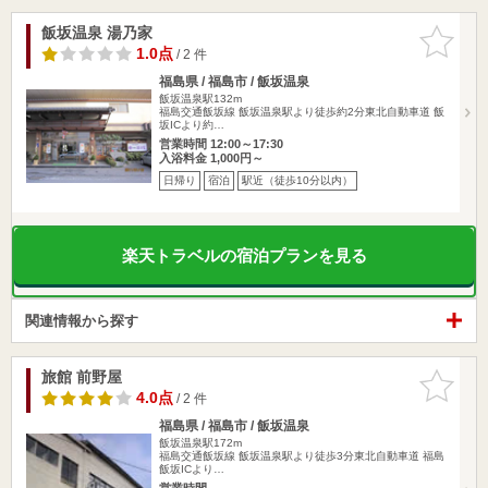
飯坂温泉 湯乃家
お気に入
りに追加
1.0点
/ 2 件
福島県 / 福島市 / 飯坂温泉
飯坂温泉駅132m
福島交通飯坂線 飯坂温泉駅より徒歩約2分東北自動車道 飯
坂ICより約…
営業時間 12:00～17:30
入浴料金 1,000円～
日帰り
宿泊
駅近（徒歩10分以内）
楽天トラベルの宿泊プランを見る
関連情報から探す
旅館 前野屋
お気に入
りに追加
4.0点
/ 2 件
福島県 / 福島市 / 飯坂温泉
飯坂温泉駅172m
福島交通飯坂線 飯坂温泉駅より徒歩3分東北自動車道 福島
飯坂ICより…
営業時間