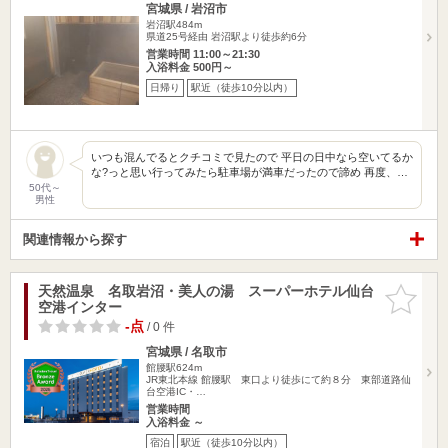
宮城県 / 岩沼市
岩沼駅484m
県道25号経由 岩沼駅より徒歩約6分
営業時間 11:00～21:30
入浴料金 500円～
日帰り
駅近（徒歩10分以内）
いつも混んでるとクチコミで見たので 平日の日中なら空いてるか
な?っと思い行ってみたら駐車場が満車だったので諦め 再度、…
50代～
男性
関連情報から探す
天然温泉 名取岩沼・美人の湯 スーパーホテル仙台
お気に入
空港インター
りに追加
-点
/ 0 件
宮城県 / 名取市
館腰駅624m
JR東北本線 館腰駅 東口より徒歩にて約８分 東部道路仙
台空港IC・…
営業時間
入浴料金 ～
宿泊
駅近（徒歩10分以内）