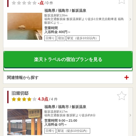
りに追加
-点
/ 0 件
福島県 / 福島市 / 飯坂温泉
飯坂温泉駅126m
福島交通飯坂線 飯坂温泉駅より徒歩1分東北自動車道 福島
飯坂ICより…
営業時間
入浴料金 400円～
日帰り
宿泊
駅近（徒歩10分以内）
楽天トラベルの宿泊プランを見る
関連情報から探す
旧堀切邸
お気に入
りに追加
4.3点
/ 4 件
福島県 / 福島市 / 飯坂温泉
飯坂温泉駅417m
福島交通飯坂線 飯坂駅より徒歩約8分
営業時間 9:00～21:00
入浴料金 0円～
日帰り
駅近（徒歩10分以内）