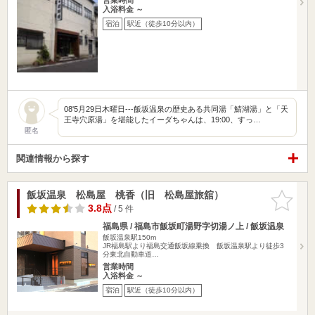
入浴料金 ～
宿泊
駅近（徒歩10分以内）
08'5月29日木曜日---飯坂温泉の歴史ある共同湯「鯖湖湯」と「天
王寺穴原湯」を堪能したイーダちゃんは、19:00、すっ…
匿名
関連情報から探す
飯坂温泉 松島屋 桃香（旧 松島屋旅舘）
お気に入
りに追加
3.8点
/ 5 件
福島県 / 福島市飯坂町湯野字切湯ノ上 / 飯坂温泉
飯坂温泉駅150m
JR福島駅より福島交通飯坂線乗換 飯坂温泉駅より徒歩3
分東北自動車道…
営業時間
入浴料金 ～
宿泊
駅近（徒歩10分以内）