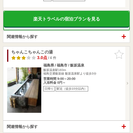
楽天トラベルの宿泊プランを見る
関連情報から探す
ちゃんこちゃんこの湯
お気に入
りに追加
3.0点
/ 4 件
福島県 / 福島市 / 飯坂温泉
飯坂温泉駅183m
福島交通飯坂線 飯坂温泉駅より徒歩3分
営業時間 9:00～20:00
入浴料金 0円～
日帰り
駅近（徒歩10分以内）
関連情報から探す