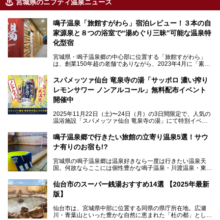
宮城県のニフティ温泉ニュース
鳴子温泉「旅館すがわら」宿泊レビュー！３本の自
家源泉と８つの浴室で“湯めぐり三昧”可能な温泉特
化型宿
宮城県・鳴子温泉郷の中心部に位置する「旅館すがわら」
は、創業150年超の老舗でありながら、2023年4月に「素泊
まり専門の宿」としてリニューアルオープン。同時に温泉熱
を利用したサウナも新設され、温泉ファン・サウナ―双方に
スパメッツァ仙台 竜泉寺の湯「サッポロ 濃い搾り
注目のスポットです。
レモンサワー ノンアルコール」無料配布イベント
開催中
特筆すべきは、館内で完結する圧倒的な「湯めぐり」のバリ
2025年11月22日（土)〜24日（月）の3日間限定で、人気の
エーション。“温泉のデパート”・“東の横綱”と称される鳴子
温浴施設「スパメッツァ仙台 竜泉寺の湯」にて特別イベン
温泉郷の中でも、3本の異なる自家源泉を使い分けるその実
トを開催！居酒屋の手搾りサワーのような本格感が味わえる
力は折り紙付き。実際に宿泊した筆者が、“温泉”を中心にそ
「サッポロ 濃い搾りレモンサワー ノンアルコール」を無料
鳴子温泉郷で行きたい旅館の立寄り温泉5選！サウ
の全貌を詳細レビューします！
配布します。さらにSNS投稿で「サッポロ 濃い搾りグレフ
ナ有りのお宿も!?
ルサワー ノンアルコール」もプレゼント。湯上がりにぴっ
たりの一杯をぜひお楽しみください。
宮城県の鳴子温泉郷は温泉好きなら一度は行きたい温泉天
国。何故ならここには個性豊かな鳴子温泉・川渡温泉・東鳴
子温泉・中山平温泉・鬼首温泉という5つの温泉地があり、
硫黄泉、塩化物泉、硫酸塩泉、炭酸水素塩泉などと多様な泉
仙台市のスーパー銭湯おすすめ14選 【2025年最新
質がそろっているからです。
版】
ー
また共同浴場（日帰り温泉）だけでなく、嬉しいことに多く
仙台市は、宮城県中部に位置する同県の県庁所在地。広瀬
の旅館・ホテルも立ち寄り入浴に門戸を開いてくれていま
提供元：サッポロビール【PR】
川・青葉山といった豊かな自然に恵まれた「杜の都」として
す。