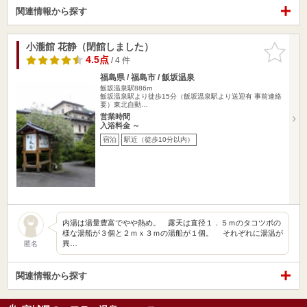
関連情報から探す
小瀧館 花静（閉館しました）
お気に入
りに追加
4.5点
/ 4 件
福島県 / 福島市 / 飯坂温泉
飯坂温泉駅886m
飯坂温泉駅より徒歩15分（飯坂温泉駅より送迎有 事前連絡
要）東北自動…
営業時間
入浴料金 ～
宿泊
駅近（徒歩10分以内）
内湯は湯量豊富でやや熱め。 露天は直径１．５ｍのタコツボの
様な湯船が３個と２ｍｘ３ｍの湯船が１個。 それぞれに湯温が
異…
匿名
関連情報から探す