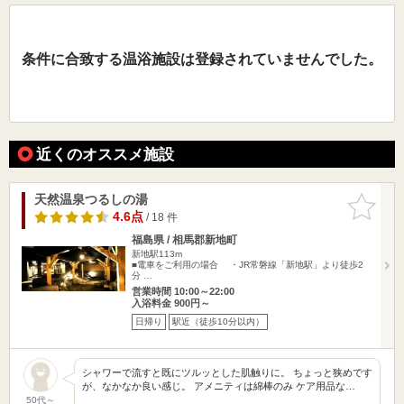
条件に合致する温浴施設は登録されていませんでした。
近くのオススメ施設
天然温泉つるしの湯
お気に入
りに追加
4.6点
/ 18 件
福島県 / 相馬郡新地町
新地駅113m
■電車をご利用の場合 ・JR常磐線「新地駅」より徒歩2
分 …
営業時間 10:00～22:00
入浴料金 900円～
日帰り
駅近（徒歩10分以内）
シャワーで流すと既にツルッとした肌触りに。 ちょっと狭めです
が、なかなか良い感じ。 アメニティは綿棒のみ ケア用品な…
50代～