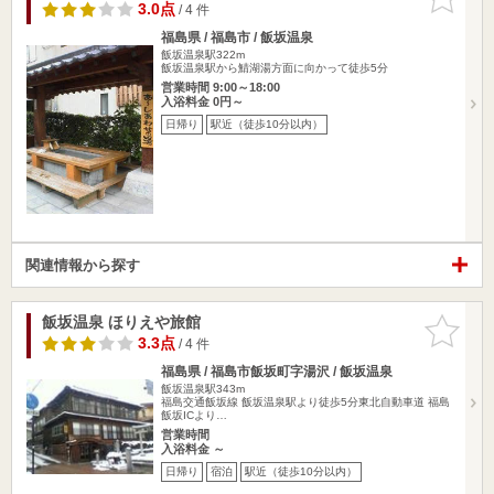
りに追加
3.0点
/ 4 件
福島県 / 福島市 / 飯坂温泉
飯坂温泉駅322m
飯坂温泉駅から鯖湖湯方面に向かって徒歩5分
営業時間 9:00～18:00
入浴料金 0円～
日帰り
駅近（徒歩10分以内）
関連情報から探す
飯坂温泉 ほりえや旅館
お気に入
りに追加
3.3点
/ 4 件
福島県 / 福島市飯坂町字湯沢 / 飯坂温泉
飯坂温泉駅343m
福島交通飯坂線 飯坂温泉駅より徒歩5分東北自動車道 福島
飯坂ICより…
営業時間
入浴料金 ～
日帰り
宿泊
駅近（徒歩10分以内）