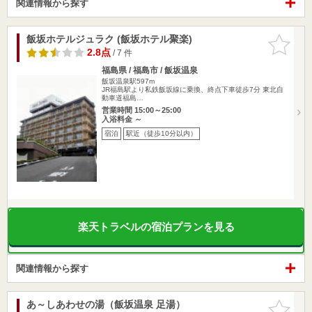
関連情報から探す
飯坂ホテルジュラク (飯坂ホテル聚楽)
お気に入
りに追加
2.8点
/ 7 件
福島県 / 福島市 / 飯坂温泉
飯坂温泉駅597m
JR福島駅より私鉄飯坂線に乗換、終点下車徒歩7分 東北自
動車道福島…
営業時間 15:00～25:00
入浴料金 ～
宿泊
駅近（徒歩10分以内）
楽天トラベルの宿泊プランを見る
関連情報から探す
あ～しあわせの湯（飯坂温泉 足湯）
お気に入