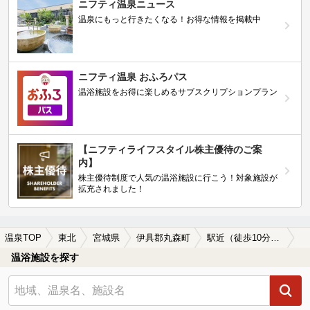
ニフティ温泉ニュース
温泉にもっと行きたくなる！お得な情報を掲載中
ニフティ温泉 おふろパス
温浴施設をお得に楽しめるサブスクリプションプラン
【ニフティライフスタイル株主優待のご案
内】
株主優待制度で人気の温浴施設に行こう！対象施設が
拡充されました！
温泉TOP
東北
宮城県
伊具郡丸森町
駅近（徒歩10分以内）の伊具郡丸森町の温泉、日帰り温泉、スーパー銭湯おすすめ
温浴施設を探す