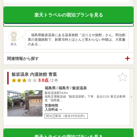
楽天トラベルの宿泊プランを見る
福島県飯坂温泉にある温泉旅館「ほりえや旅館」さん。明治創
業の老舗旅館で、創業当時とほとんど変わらない外観は、大変趣
のある…
匿名
関連情報から探す
飯坂温泉 内湯旅館 青葉
お気に入
りに追加
3.0点
/ 2 件
福島県 / 福島市 / 飯坂温泉
飯坂温泉駅543m
福島交通飯坂線『飯坂温泉駅』下車 徒歩12分 東北自動車
道『福島飯…
営業時間
入浴料金 ～
宿泊
駅近（徒歩10分以内）
楽天トラベルの宿泊プランを見る