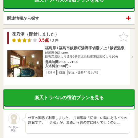
関連情報から探す
花乃湯（閉館しました）
お気に入
りに追加
3.5点
/ 3 件
福島県 / 福島市飯坂町湯野字切湯ノ上 / 飯坂温泉
飯坂温泉駅239m
飯坂温泉駅より徒歩2分東北自動車道飯坂ICより10分
営業時間 8:00～21:00
入浴料金 500円～
日帰り
宿泊
駅近（徒歩10分以内）
楽天トラベルの宿泊プランを見る
仕事の関係で利用しました。 共同浴場「切湯」の隣にあるビルの
旅館です。 「切湯」が、道路から川の方に降りて行くのと…
50代～
男性