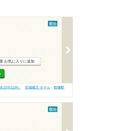
宿泊
>
お気に入りに追加
る
歩10分以内）
宮城蔵王 ホテル
館腰駅
宿泊