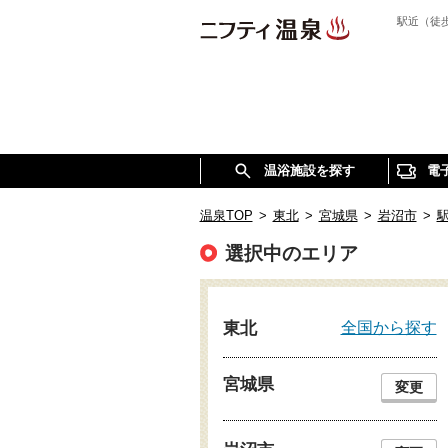
駅近（徒
温浴施設を探す
電
温泉TOP
>
東北
>
宮城県
>
岩沼市
>
選択中のエリア
全国から探す
東北
宮城県
変更