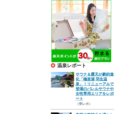
温泉レポート
サウナ＆露天が劇的進
化「極楽湯 羽生温
泉」！リニューアルで
登場のバレルサウナや
女性専用エリアをレポ
ート
（突レポ）