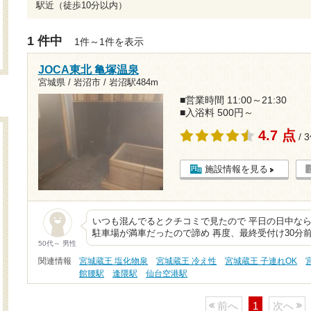
駅近（徒歩10分以内）
1 件中
1件～1件を表示
JOCA東北 亀塚温泉
宮城県 / 岩沼市 /
岩沼駅484m
■営業時間 11:00～21:30
■入浴料 500円～
4.7 点
/ 
施設情報を見る
いつも混んでるとクチコミで見たので 平日の日中な
駐車場が満車だったので諦め 再度、最終受付け30分
50代～ 男性
関連情報
宮城蔵王 塩化物泉
宮城蔵王 冷え性
宮城蔵王 子連れOK
館腰駅
逢隈駅
仙台空港駅
前へ
1
次へ