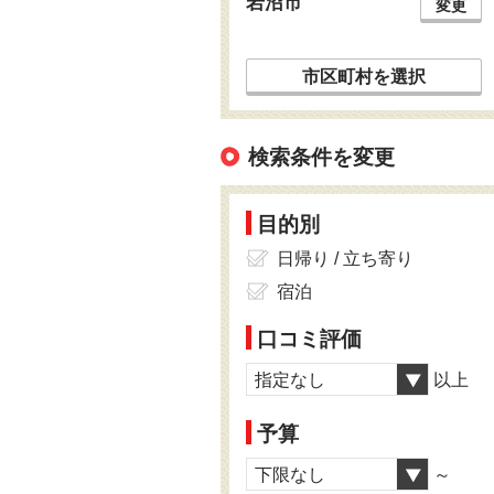
岩沼市
変更
市区町村を選択
検索条件を変更
目的別
日帰り / 立ち寄り
宿泊
口コミ評価
指定なし
以上
予算
下限なし
～