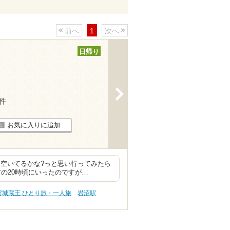
前へ
1
次へ
日帰り
>
3件
お気に入りに追加
ら空いてるかな?っと思い行ってみたら
前の20時頃にいったのですが…
宮城蔵王 ひとり旅・一人旅
岩沼駅