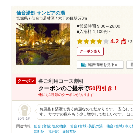
仙台湯処 サンピアの湯
宮城県 / 仙台市若林区 /
六丁の目駅573m
■営業時間 9:00～26:00
■入浴料 1,100円～
4.2 点
/ 
クーポンあり
施設情報を見る
各ご利用コース割引
クーポン
クーポンのご提示で
50円引き！
他にも1種類のクーポンがあります
お風呂も清潔で良く綺麗なので助かります。 安心し
す。 サウナの数をもう少し増やして欲しいです。 ほ
30代 女性
関連情報
仙台 (宮城) 塩化物泉
仙台 (宮城) 美肌の湯
仙台 (宮城) 冷え
卸町駅
荒井駅
薬師堂駅