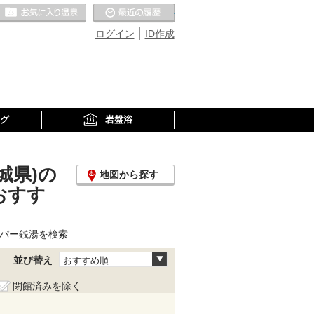
お気に入りの温泉
最近の履歴
ログイン
ID作成
グ
岩盤浴
城県)の
地図から探す
おすす
ーパー銭湯を検索
並び替え
おすすめ順
閉館済みを除く