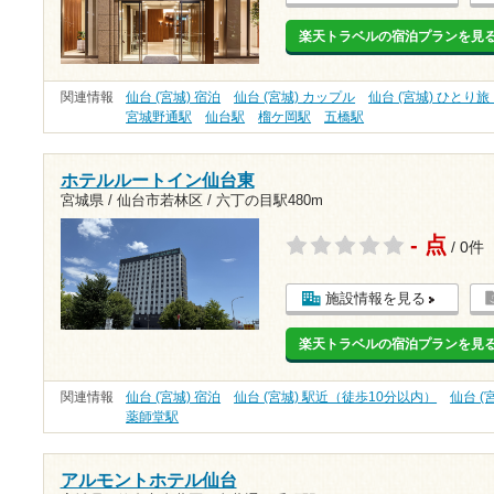
楽天トラベルの宿泊プランを見
関連情報
仙台 (宮城) 宿泊
仙台 (宮城) カップル
仙台 (宮城) ひとり
宮城野通駅
仙台駅
榴ケ岡駅
五橋駅
ホテルルートイン仙台東
宮城県 / 仙台市若林区 /
六丁の目駅480m
- 点
/ 0件
施設情報を見る
楽天トラベルの宿泊プランを見
関連情報
仙台 (宮城) 宿泊
仙台 (宮城) 駅近（徒歩10分以内）
仙台 (
薬師堂駅
アルモントホテル仙台