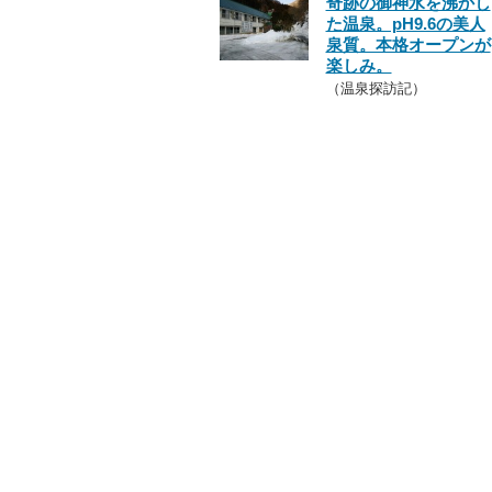
奇跡の御神水を沸かし
た温泉。pH9.6の美人
泉質。本格オープンが
楽しみ。
（温泉探訪記）