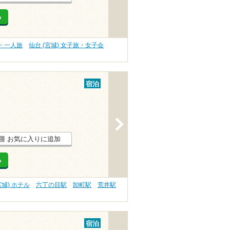
る
旅・一人旅
仙台 (宮城) 女子旅・女子会
宿泊
>
お気に入りに追加
る
宮城) ホテル
六丁の目駅
卸町駅
荒井駅
宿泊