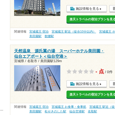
施設情報を見る
楽天トラベルの宿泊プランを見
関連情報
宮城蔵王 宿泊
宮城蔵王 駅近（徒歩10分以内）
宮城蔵王 
美田園駅
館腰駅
天然温泉 源氏翼の湯 スーパーホテル美田園・
仙台エアポート＜仙台空港＞
宮城県 / 名取市 /
美田園駅129m
- 点
/ 0件
施設情報を見る
楽天トラベルの宿泊プランを見
関連情報
宮城蔵王 宿泊
宮城蔵王 お食事・食事処
宮城蔵王 駅近（徒
美田園駅
杜せきのした駅
仙台空港駅
名取駅