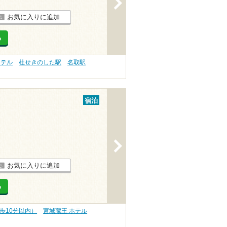
>
お気に入りに追加
る
ホテル
杜せきのした駅
名取駅
宿泊
>
お気に入りに追加
る
歩10分以内）
宮城蔵王 ホテル