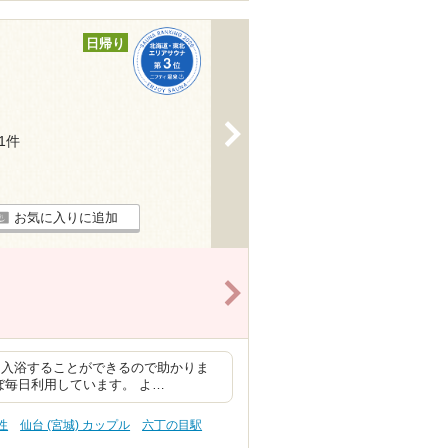
日帰り
>
31件
お気に入りに追加
>
て入浴することができるので助かりま
ぼ毎日利用しています。 よ…
性
仙台 (宮城) カップル
六丁の目駅