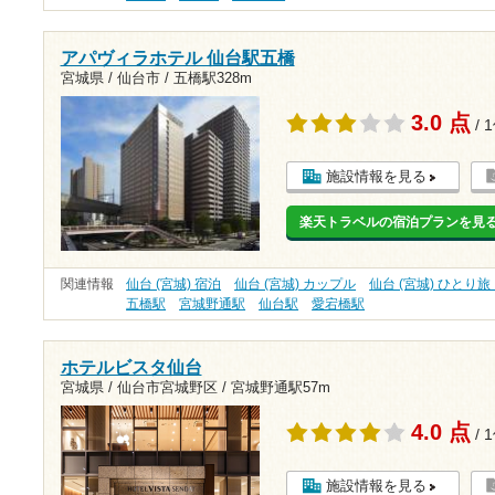
アパヴィラホテル 仙台駅五橋
宮城県 / 仙台市 /
五橋駅328m
3.0 点
/ 
施設情報を見る
楽天トラベルの宿泊プランを見
関連情報
仙台 (宮城) 宿泊
仙台 (宮城) カップル
仙台 (宮城) ひとり
五橋駅
宮城野通駅
仙台駅
愛宕橋駅
ホテルビスタ仙台
宮城県 / 仙台市宮城野区 /
宮城野通駅57m
4.0 点
/ 
施設情報を見る