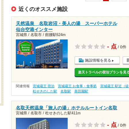
近くのオススメ施設
天然温泉 名取岩沼・美人の湯 スーパーホテル
仙台空港インター
宮城県 / 名取市 /
館腰駅624m
- 点
/ 0件
施設情報を見る
楽天トラベルの宿泊プランを見
関連情報
宮城蔵王 宿泊
宮城蔵王 お食事・食事処
宮城蔵王 駅近（徒
杜せきのした駅
名取駅
美田園駅
名取天然温泉「旅人の湯」ホテルルートイン名取
宮城県 / 名取市 /
杜せきのした駅411m
- 点
/ 0件