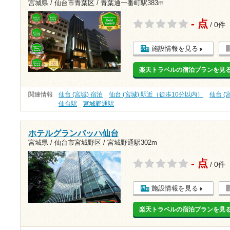
宮城県 / 仙台市青葉区 /
青葉通一番町駅383m
- 点
/ 0件
施設情報を見る
楽天トラベルの宿泊プランを見
関連情報
仙台 (宮城) 宿泊
仙台 (宮城) 駅近（徒歩10分以内）
仙台 (
仙台駅
宮城野通駅
ホテルグランバッハ仙台
宮城県 / 仙台市宮城野区 /
宮城野通駅302m
- 点
/ 0件
施設情報を見る
楽天トラベルの宿泊プランを見