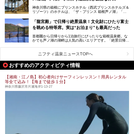
内の様子をレポートします！
奈川県のスーパー銭湯。
神奈川県の箱根にプリンスホテル（西武プリンスホテルズ＆
神奈川県には、サウナや岩盤浴、一日中遊べるエンタメ施設
リゾーツ）のホテルは、「ザ・プリンス 箱根芦ノ湖」「芦
など、“非日常”を味わえるスーパー銭湯が数多く揃っていま
ノ湖畔 蛸川温泉 龍宮殿」「箱根湯の花プリンスホテル」
す。しかし、選択肢が多いからこそ「どの施設か迷ってしま
「箱根仙石原プリンスホテル」と4軒あり、今回ご紹介する
う」という人も多いはず。
「龍宮殿」で日帰り絶景温泉！文化財にひたり富士
「ザ・プリンス 箱根芦ノ湖」は、その中でもフラッグシッ
を眺める特等席。実は“お泊まり”も最高だった
プ（旗艦）に位置づけられる特別なホテルです。
そこで今回は、神奈川県内の人気施設26選を「安さ」「岩
盤浴・漫画の充実度」「景色の良さ」「高級感」「深夜営
首都圏から日帰りから1泊旅行にぴったりな箱根温泉郷。な
昭和の日本を代表する建築家の一人、村野藤吾が芦ノ湖の畔
業」「駅近」など、目的別に厳選して紹介します。
かでも芦ノ湖の湖畔は人気の高いエリアです。「絶景日帰り
に建てた桃源郷のようなホテルがここ。自家源泉の温泉や、
今の気分にぴったりの施設を見つけて、最高のリフレッシュ
温泉 龍宮殿本館」は、露天風呂から芦ノ湖と富士山の両方
こだわりぬいた食もあわせて、このホテルの魅力をレポート
時間を過ごす参考にしていただけますと幸いです。
が楽しめるまさに眺望自慢の日帰り温泉。
します。
ニフティ温泉ニュースTOPへ
そしてここは全24室の「箱根 芦ノ湖畔蛸川温泉 龍宮殿」と
───
して宿泊もできます。宿泊者は「龍宮殿本館」の営業時間に
提供元：株式会社西武・プリンスホテルズワールドワイド
おすすめのアクティビティ情報
加えて、朝6時からの宿泊者専用時間帯にも「龍宮殿本館」
【PR】
のお風呂が利用できます。
この記事はザ・プリンス 箱根芦ノ湖のPR記事です。
【湘南・江ノ島】初心者向けサーフィンレッスン！用具レンタル
今回は日帰り温泉としての「絶景日帰り温泉 龍宮殿本館
等全て込み！【海まで徒歩１分】
（以下、龍宮殿本館）」と、旅館としての「箱根 芦ノ湖畔
蛸川温泉 龍宮殿（以下、龍宮殿）」の両方の魅力をたっぷ
神奈川県藤沢市片瀬海岸1-13-27
りお伝えします！
ここは箱根神社、九頭龍神社、白龍神社、箱根元宮と箱根の
4つの神社に囲まれたパワースポットです。
───
提供元：株式会社西武・プリンスホテルズワールドワイド
【PR】
この記事は箱根 芦ノ湖畔蛸川温泉 龍宮殿のPR記事です。