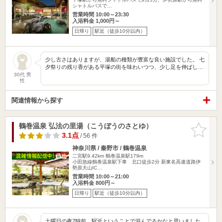
シャトルバスで…
営業時間 10:00～23:30
入浴料金 1,000円～
日帰り
駅近（徒歩10分以内）
少し古さはありますが、湯船の種類が豊富な良い施設でした。 七
夕祭りの残り香がある平塚の街を味わいつつ、少し足を伸ばし…
30代 男
性
関連情報から探す
鶴巻温泉 弘法の里湯（こうぼうのさとゆ）
お気に入
りに追加
3.1点
/ 56 件
神奈川県 / 秦野市 / 鶴巻温泉
二宮駅9.42km
鶴巻温泉駅179m
小田急線鶴巻温泉駅下車 北口徒歩2分 新東名高速道路伊
勢原大山IC…
営業時間 10:00～21:00
入浴料金 800円～
日帰り
駅近（徒歩10分以内）
土曜日の夜7時前、駅近ということで混んでるかなと思いました