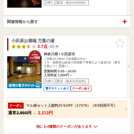
日帰り
駅近（徒歩10分以内）
関連情報から探す
小田原お堀端 万葉の湯
お気に入
りに追加
3.7点
/ 65 件
神奈川県 / 小田原市
二宮駅10.29km
小田原駅241m
ＪＲ・箱根登山鉄道小田原駅下車東口より徒歩5分（東京
方面より）西湘バ…
営業時間 0:00～24:00
入浴料金 1,550円～
日帰り
駅近（徒歩10分以内）
電子チケットあり
クーポンあり
マル得セット入館料25％OFF（17578）（9/3利用不可）
クーポン
通常
2,950円
→
2,213円
他にも4種類のクーポンがあります