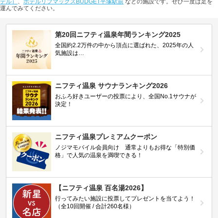
テル）
、
ホテルリブマックスBUDGET平塚駅前
などの施設です。ぜひ一度は足を
運んでみてください。
第20回ニフティ温泉年間ランキング2025
全国約2.2万件の中から頂点に選ばれた、2025年の人
気施設は…
ニフティ温泉 サウナランキング2026
おふろ好きユーザーの投票により、全国No.1サウナが
決定！
ニフティ温泉プレミアムクーポン
ノジマモバイル会員向け 通常よりもお得な「特別価
格」で人気の温泉を満喫できる！
【ニフティ温泉 百名湯2026】
行ってみたい施設に投票してプレゼントを当てよう！
（全10回開催 / 合計260名様）