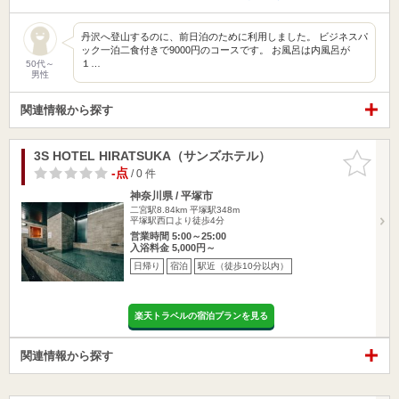
丹沢へ登山するのに、前日泊のために利用しました。 ビジネスパ
ック一泊二食付きで9000円のコースです。 お風呂は内風呂が
１…
50代～
男性
関連情報から探す
3S HOTEL HIRATSUKA（サンズホテル）
お気に入
りに追加
-点
/ 0 件
神奈川県 / 平塚市
二宮駅8.84km
平塚駅348m
平塚駅西口より徒歩4分
営業時間 5:00～25:00
入浴料金 5,000円～
日帰り
宿泊
駅近（徒歩10分以内）
楽天トラベルの宿泊プランを見る
関連情報から探す