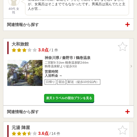
が、女風呂はそこまででもなかったです。男風呂は混んでたと主
人が言…
40代 女
性
関連情報から探す
大和旅館
お気に入
りに追加
3.0点
/ 1 件
神奈川県 / 秦野市 / 鶴巻温泉
二宮駅9.51km
鶴巻温泉駅244m
鶴巻温泉駅より徒歩3分
営業時間
入浴料金 ～
日帰り
宿泊
駅近（徒歩10分以内）
楽天トラベルの宿泊プランを見る
関連情報から探す
元湯 陣屋
お気に入
りに追加
3.6点
/ 14 件