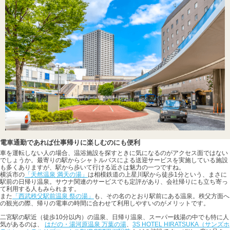
電車通勤であれば仕事帰りに楽しむのにも便利
車を運転しない人の場合、温浴施設を探すときに気になるのがアクセス面ではない
でしょうか。最寄りの駅からシャトルバスによる送迎サービスを実施している施設
も多くありますが、駅から歩いて行ける近さは魅力の一つですね。
横浜市の
「天然温泉 満天の湯」
は相模鉄道の上星川駅から徒歩1分という、まさに
駅前の日帰り温泉。サウナ関連のサービスでも定評があり、会社帰りにも立ち寄っ
て利用する人もみられます。
また
「西武秩父駅前温泉 祭の湯」
も、その名のとおり駅前にある温泉。秩父方面へ
の観光の際、帰りの電車の時間に合わせて利用しやすいのがメリットです。
二宮駅の駅近（徒歩10分以内）の温泉、日帰り温泉、スーパー銭湯の中でも特に人
気があるのは、
はだの・湯河原温泉 万葉の湯
、
3S HOTEL HIRATSUKA（サンズホ