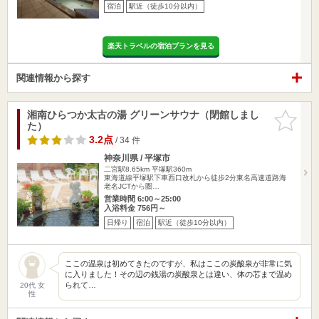
宿泊
駅近（徒歩10分以内）
楽天トラベルの宿泊プランを見る
関連情報から探す
湘南ひらつか太古の湯 グリーンサウナ（閉館しまし
お気に入
た）
りに追加
3.2点
/ 34 件
神奈川県 / 平塚市
二宮駅8.65km
平塚駅360m
東海道線平塚駅下車西口改札から徒歩2分東名高速道路海
老名JCTから圏…
営業時間 6:00～25:00
入浴料金 756円～
日帰り
宿泊
駅近（徒歩10分以内）
ここの温泉は初めてきたのですが、私はここの炭酸泉が非常に気
に入りました！その辺の銭湯の炭酸泉とは違い、体の芯まで温め
られて…
20代 女
性