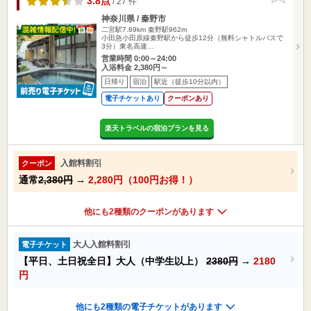
3.8点
/ 27 件
神奈川県 / 秦野市
二宮駅7.89km
秦野駅962m
小田急小田原線秦野駅から徒歩12分（無料シャトルバスで
3分）東名高速…
営業時間 0:00～24:00
入浴料金 2,380円～
日帰り
宿泊
駅近（徒歩10分以内）
電子チケットあり
クーポンあり
楽天トラベルの宿泊プランを見る
入館料割引
クーポン
通常
2,380円
→
2,280円（100円お得！）
他にも2種類のクーポンがあります
大人入館料割引
電子チケット
【平日、土日祝全日】大人（中学生以上）
2380円
→
2180
円
他にも2種類の電子チケットがあります