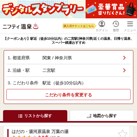
購入済チケットはこちら
ログイン
履歴
メニュー
【クーポンあり】駅近（徒歩10分以内）の二宮駅(神奈川県)近くの温泉、日帰り温泉、
スーパー銭湯おすすめ
1. 都道府県
関東 / 神奈川県
2. 沿線・駅
二宮駅
3. こだわり条件
駅近（徒歩10分以内）
こだわり条件を変更する
リストから探す
地図から探す
はだの・湯河原温泉 万葉の湯
お気に入
りに追加