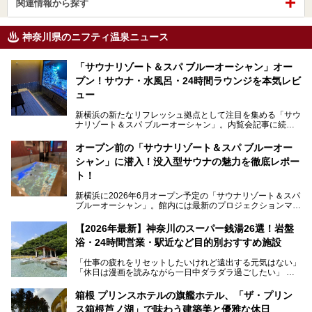
関連情報から探す
神奈川県のニフティ温泉ニュース
「サウナリゾート＆スパ ブルーオーシャン」オー
プン！サウナ・水風呂・24時間ラウンジを本気レビ
ュー
新横浜の新たなリフレッシュ拠点として注目を集める「サウ
ナリゾート＆スパ ブルーオーシャン」。内覧会記事に続
き、今回は実際に体験してみたリアルな様子をレポートしま
す。サウナや水風呂の気持ちよさはもちろん、リラックスス
オープン前の「サウナリゾート＆スパ ブルーオー
ペースの過ごしやすさまで徹底チェック。新横浜エリアで日
シャン」に潜入！没入型サウナの魅力を徹底レポー
常の疲れをリセットしたい人、ライブやスポーツ観戦遠征組
は必見です。
ト！
新横浜に2026年6月オープン予定の「サウナリゾート＆スパ
ブルーオーシャン」。館内には最新のプロジェクションマッ
ピングが多用され、まるで世界を旅しているかのような圧倒
的な“没入感（イマーシブ）”を体験できます。
【2026年最新】神奈川のスーパー銭湯26選！岩盤
浴・24時間営業・駅近など目的別おすすめ施設
「仕事の疲れをリセットしたいけれど遠出する元気はない」
今回は、そんな大注目の施設に一足先にお邪魔し、その全貌
「休日は漫画を読みながら一日中ダラダラ過ごしたい」
を見学させていただきました！
「子ども連れでも気兼ねなく、家事を忘れてリフレッシュし
たい」
サウナ室の中に咲き誇る桜、魚たちが泳ぐ水風呂、そしてバ
箱根 プリンスホテルの旗艦ホテル、「ザ・プリン
リのビーチを思わせる休憩スペース…。驚きの連続だった館
ス箱根芦ノ湖」で味わう建築美と優雅な休日
そんな「癒やされたい」という願いを叶えてくれるのが、神