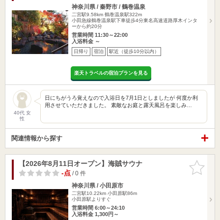
神奈川県 / 秦野市 / 鶴巻温泉
二宮駅9.58km
鶴巻温泉駅322m
小田急線鶴巻温泉駅下車徒歩4分東名高速道路厚木インタ
ーから約20分
営業時間 11:30～22:00
入浴料金 ～
日帰り
宿泊
駅近（徒歩10分以内）
楽天トラベルの宿泊プランを見る
日にちがうろ覚えなので入浴日を7月1日としましたが 何度か利
用させていただきました。 素敵なお庭と露天風呂を楽しみ…
40代 女
性
関連情報から探す
【2026年8月11日オープン】海賊サウナ
お気に入
りに追加
-点
/ 0 件
神奈川県 / 小田原市
二宮駅10.22km
小田原駅86m
小田原駅よりすぐ
営業時間 6:00～24:10
入浴料金 1,300円～