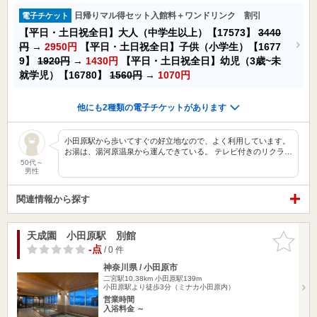
日帰りマル得セット入館料＋ワンドリンク 割引
電子チケット
【平日・土日祝全日】大人（中学生以上）【17573】
3440
円
→
2950円
【平日・土日祝全日】子供（小学生）【1677
9】
1920円
→
1430円
【平日・土日祝全日】幼児（3歳~未
就学児）【16780】
1560円
→
1070円
他にも2種類の電子チケットがあります
小田原駅から歩いてすぐの好立地なので、よく利用しています。
お湯は、湯河原温泉から運んできている。 テレビ付きのリクラ…
50代～
男性
関連情報から探す
天成園 小田原駅 別館
お気に入
りに追加
-点
/ 0 件
神奈川県 / 小田原市
二宮駅10.38km
小田原駅139m
小田原駅より徒歩3分（ミナカ小田原内）
営業時間
入浴料金 ～