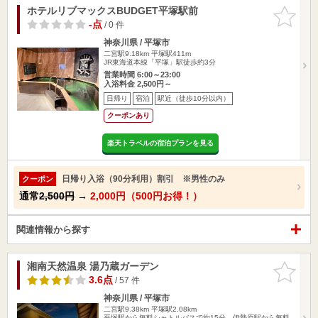
ホテルリブマックスBUDGET平塚駅前
お気に入
りに追加
-点
/ 0 件
神奈川県 / 平塚市
二宮駅9.18km
平塚駅411m
JR東海道本線「平塚」駅徒歩約3分
営業時間 6:00～23:00
入浴料金 2,500円～
日帰り
宿泊
駅近（徒歩10分以内）
クーポンあり
楽天トラベルの宿泊プランを見る
日帰り入浴（90分利用）割引 ※男性のみ
クーポン
通常
2,500円
→
2,000円（500円お得！）
関連情報から探す
湘南天然温泉 湯乃蔵ガーデン
お気に入
りに追加
3.6点
/ 57 件
神奈川県 / 平塚市
二宮駅9.38km
平塚駅2.08km
平塚駅から無料シャトルバスで約15分、伊勢原駅から無料