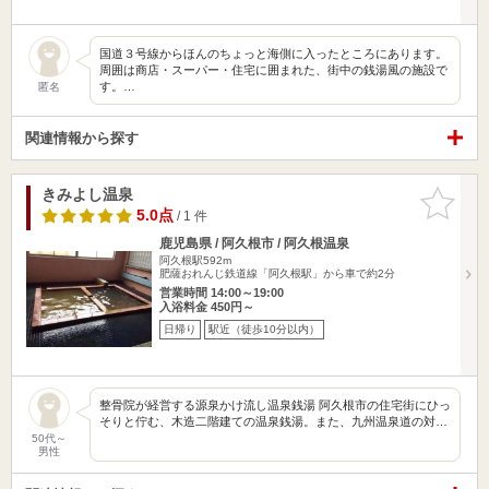
国道３号線からほんのちょっと海側に入ったところにあります。
周囲は商店・スーパー・住宅に囲まれた、街中の銭湯風の施設で
す。…
匿名
関連情報から探す
きみよし温泉
お気に入
りに追加
5.0点
/ 1 件
鹿児島県 / 阿久根市 / 阿久根温泉
阿久根駅592m
肥薩おれんじ鉄道線「阿久根駅」から車で約2分
営業時間 14:00～19:00
入浴料金 450円～
日帰り
駅近（徒歩10分以内）
整骨院が経営する源泉かけ流し温泉銭湯 阿久根市の住宅街にひっ
そりと佇む、木造二階建ての温泉銭湯。また、九州温泉道の対…
50代～
男性