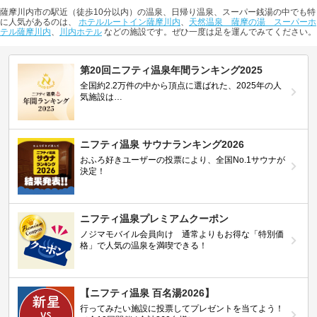
薩摩川内市の駅近（徒歩10分以内）の温泉、日帰り温泉、スーパー銭湯の中でも特
に人気があるのは、
ホテルルートイン薩摩川内
、
天然温泉 薩摩の湯 スーパーホ
テル薩摩川内
、
川内ホテル
などの施設です。ぜひ一度は足を運んでみてください。
第20回ニフティ温泉年間ランキング2025
全国約2.2万件の中から頂点に選ばれた、2025年の人
気施設は…
ニフティ温泉 サウナランキング2026
おふろ好きユーザーの投票により、全国No.1サウナが
決定！
ニフティ温泉プレミアムクーポン
ノジマモバイル会員向け 通常よりもお得な「特別価
格」で人気の温泉を満喫できる！
【ニフティ温泉 百名湯2026】
行ってみたい施設に投票してプレゼントを当てよう！