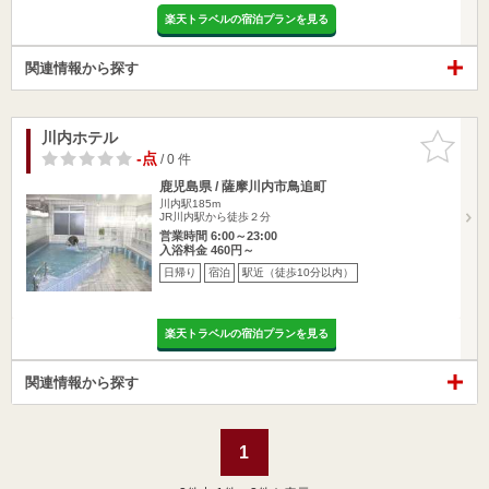
楽天トラベルの宿泊プランを見る
関連情報から探す
川内ホテル
お気に入
りに追加
-点
/ 0 件
鹿児島県 / 薩摩川内市鳥追町
川内駅185m
JR川内駅から徒歩２分
営業時間 6:00～23:00
入浴料金 460円～
日帰り
宿泊
駅近（徒歩10分以内）
楽天トラベルの宿泊プランを見る
関連情報から探す
1