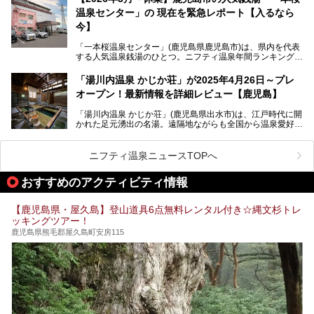
迫ります。
呂でしょう。源泉100％かけ流しのにごり湯は、多くの温泉
温泉センター」の 現在を緊急レポート【入るなら
ファンを魅了する存在です。
今】
今回筆者自ら宿泊。桜島シーサイドホテルの“温泉”はじめ、
食事やアクセスなど詳細レビューします。
「一本桜温泉センター」(鹿児島県鹿児島市)は、県内を代表
する人気温泉銭湯のひとつ。ニフティ温泉年間ランキング2
025では、鹿児島県総合第4位を獲得。年中無休かつ24時間
営業なので、就寝前の入浴や寝起き一番の朝湯など利便性が
「湯川内温泉 かじか荘」が2025年4月26日～プレ
抜群！ 多くの常連客やファンでいつも賑わっています。し
オープン！最新情報を詳細レビュー【鹿児島】
かし建物の老朽化に伴い、2026年2月28日24時をもって休
業。現在の施設を取り壊し・同じ場所に新築するため、再開
「湯川内温泉 かじか荘」(鹿児島県出水市)は、江戸時代に開
は約2年後を予定しています。
かれた足元湧出の名湯。遠隔地ながらも全国から温泉愛好家
が訪れ、温泉ファンなら一度は入ってみたい憧れの温泉とも
今回は2025年の年末に訪問・現地体験し、一本桜温泉セン
いえる存在です。2023年にいったん閉館しましたが、その
ターの“現在”を緊急レポートします！
後経営が変わり、復旧作業を実施。2025年4月26日に日帰
ニフティ温泉ニュースTOPへ
り入浴施設としてプレオープンしました。
おすすめのアクティビティ情報
筆者自身、閉館中もボランティア作業や取材等で数回現地へ
【鹿児島県・屋久島】登山道具6点無料レンタル付き☆縄文杉トレ
乗り込みましたが、今回もオープン前日から初日にかけて現
ッキングツアー！
地訪問。リニューアルした浴室・最新情報を中心に、以前と
の相違点や注意事項などを詳細レビューします。
鹿児島県熊毛郡屋久島町安房115