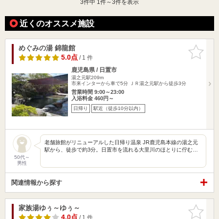
3
件中 1件～3件を表示
近くのオススメ施設
めぐみの湯 錦龍館
お気に入
りに追加
5.0点
/ 1 件
鹿児島県 / 日置市
湯之元駅209m
市来インターから車で5分 ＪＲ湯之元駅から徒歩3分
営業時間 9:00～23:00
入浴料金 460円～
日帰り
駅近（徒歩10分以内）
老舗旅館がリニューアルした日帰り温泉 JR鹿児島本線の湯之元
駅から、徒歩で約3分。日置市を流れる大里川のほとりに佇む…
50代～
男性
関連情報から探す
家族湯ゆぅ～ゆぅ～
お気に入
りに追加
4.0点
/ 1 件