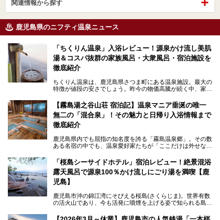
関連情報から探す
鹿児島県のニフティ温泉ニュース
「ちくりん温泉」入浴レビュー！源泉かけ流し美肌
湯＆コスパ抜群の家族風呂・大衆風呂・宿泊施設を
徹底紹介
ちくりん温泉は、鹿児島県さつま町にある温泉施設。最大の
特徴が値段の安さでしょう。昨今の物価高騰が続く中、家族
風呂1室1時間900円・大衆風呂大人1人300円、宿泊大人1人
4,000円～、と驚くべき価格を維持。
【霧島湯之谷山荘 宿泊記】温泉マニア垂涎の唯一
無二の「混合泉」！その魅力と日帰り入浴情報まで
さらに、源泉100％かけ流しのツルツル美肌湯を堪能できる
点にも注目すべき。30年以上全国の温泉を巡った筆者の経
徹底紹介
験上、穴場中の穴場と言っても決して過言ではありません。
鹿児島県内でも屈指の知名度を誇る「霧島温泉郷」。その数
今回は「ちくりん温泉」の家族風呂・大衆風呂・宿泊施設に
ある名宿の中でも、温泉愛好家たちが「ここだけは外せな
ついて、徹底レビューします！
い」と熱い視線を送るのが「霧島湯之谷山荘（以下：湯之谷
山荘）」です。
「桜島シーサイドホテル」宿泊レビュー！絶景混浴
露天風呂で源泉100％かけ流しにごり湯を満喫【鹿
最大の魅力は、ここでしか体験できない絶妙なバランスの
「自噴混合泉」。今回は、その極上の湯を心ゆくまで堪能す
児島】
べく宿泊し、実際に感じたお湯のちからと宿の魅力を詳しく
レポートします。
鹿児島市沖の錦江湾にそびえる桜島(さくらじま)。世界有数
の活火山であり、今も活発に噴煙を上げる姿で知られる島で
また、気軽に立ち寄りたい方のための「日帰り入浴情報」も
す。「桜島シーサイドホテル」は桜島の南端付近に佇むリゾ
併せて解説。温泉マニアをも唸らせる“生きたお湯”の正体に
ートホテル。最大の魅力が、錦江湾に面した絶景混浴露天風
【2026年3月～休業】鹿児島市の人気銭湯「一本桜