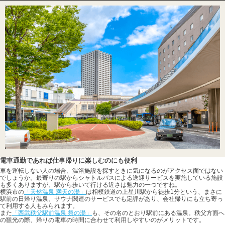
電車通勤であれば仕事帰りに楽しむのにも便利
車を運転しない人の場合、温浴施設を探すときに気になるのがアクセス面ではない
でしょうか。最寄りの駅からシャトルバスによる送迎サービスを実施している施設
も多くありますが、駅から歩いて行ける近さは魅力の一つですね。
横浜市の
「天然温泉 満天の湯」
は相模鉄道の上星川駅から徒歩1分という、まさに
駅前の日帰り温泉。サウナ関連のサービスでも定評があり、会社帰りにも立ち寄っ
て利用する人もみられます。
また
「西武秩父駅前温泉 祭の湯」
も、その名のとおり駅前にある温泉。秩父方面へ
の観光の際、帰りの電車の時間に合わせて利用しやすいのがメリットです。