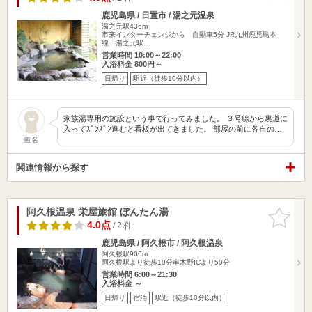
鹿児島県 / 日置市 / 湯之元温泉
湯之元駅436m
市来インターチェンジから 自動車5分 JR九州鹿児島本
線 湯之元駅…
営業時間 10:00～22:00
入浴料金 800円～
日帰り
駅近（徒歩10分以内）
家族湯専用の施設という事で行ってみました。 ３号線から裏道に
入ってｽﾞﾝｽﾞﾝ進むと看板が出てきました。 部屋の前に各自の…
匿名
関連情報から探す
阿久根温泉 栄屋旅館 ぼんたん湯
お気に入
りに追加
4.0点
/ 2 件
鹿児島県 / 阿久根市 / 阿久根温泉
阿久根駅906m
阿久根駅より徒歩10分串木野ICより50分
営業時間 6:00～21:30
入浴料金 ～
日帰り
宿泊
駅近（徒歩10分以内）