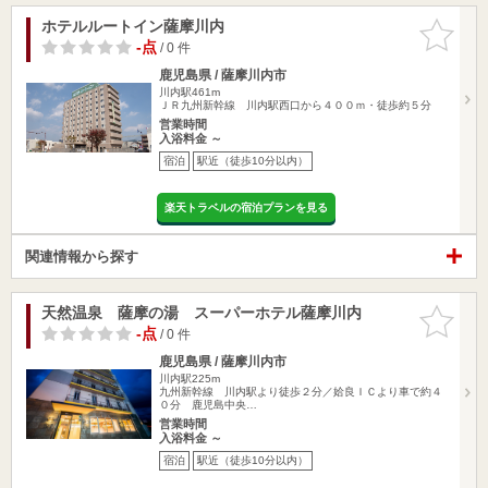
ホテルルートイン薩摩川内
お気に入
りに追加
-点
/ 0 件
鹿児島県 / 薩摩川内市
川内駅461m
ＪＲ九州新幹線 川内駅西口から４００ｍ・徒歩約５分
営業時間
入浴料金 ～
宿泊
駅近（徒歩10分以内）
楽天トラベルの宿泊プランを見る
関連情報から探す
天然温泉 薩摩の湯 スーパーホテル薩摩川内
お気に入
りに追加
-点
/ 0 件
鹿児島県 / 薩摩川内市
川内駅225m
九州新幹線 川内駅より徒歩２分／姶良ＩＣより車で約４
０分 鹿児島中央…
営業時間
入浴料金 ～
宿泊
駅近（徒歩10分以内）