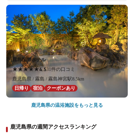
霧島国際ホテル
★
★
★
★
★
4.5
31件の口コミ
鹿児島県 / 霧島 / 霧島神宮駅8.5km
日帰り
宿泊
クーポンあり
鹿児島県の
温浴施設をもっと見る
鹿児島県の週間アクセスランキング