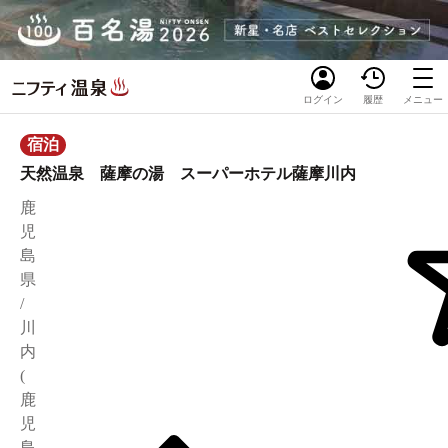
ログイン
履歴
メニュー
宿泊
天然温泉 薩摩の湯 スーパーホテル薩摩川内
鹿
児
島
県
/
川
内
(
鹿
児
島