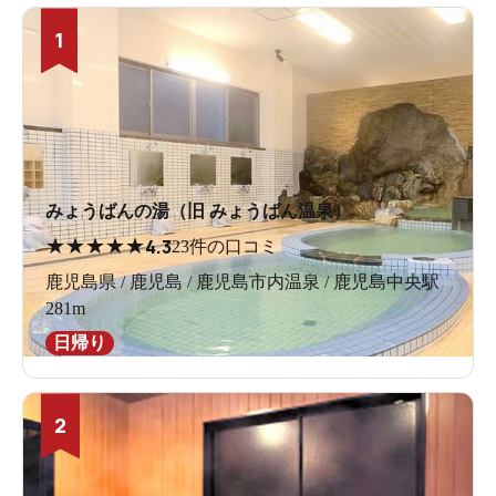
1
みょうばんの湯（旧 みょうばん温泉）
★
★
★
★
★
4.3
23件の口コミ
鹿児島県 / 鹿児島 / 鹿児島市内温泉 / 鹿児島中央駅
281m
日帰り
2