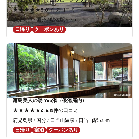
★
★
★
★
★
5.0
2件の口コミ
鹿児島県 / 国分 / 帖佐駅707m
日帰り
クーポンあり
霧島美人の湯 You湯（優湯庵内）
★
★
★
★
★
4.4
39件の口コミ
鹿児島県 / 国分 / 日当山温泉 / 日当山駅525m
日帰り
宿泊
クーポンあり