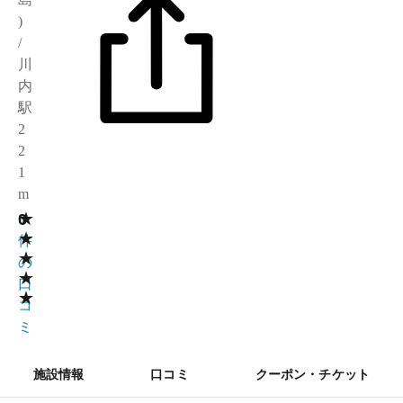
)
/
川
内
駅
2
2
1
m
★
0
0
★
件
★
の
★
口
★
コ
ミ
施設情報
口コミ
クーポン・チケット