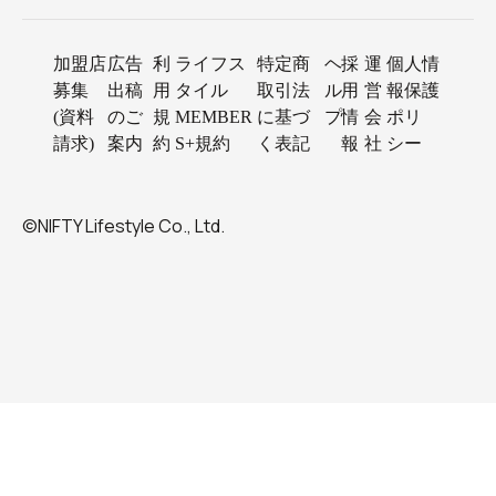
加盟店
広告
利
ライフス
特定商
ヘ
採
運
個人情
募集
出稿
用
タイル
取引法
ル
用
営
報保護
(資料
のご
規
MEMBER
に基づ
プ
情
会
ポリ
請求)
案内
約
S+規約
く表記
報
社
シー
©NIFTY Lifestyle Co., Ltd.