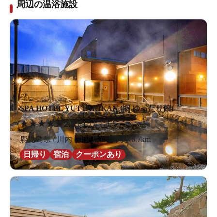
周辺の温浴施設
SPA HOTEL YUTTARIKAN (旧 ゆったり館)
★
★
★
★
★
2.8
5件の口コミ
鹿児島県 / 川内 (鹿児島) / 川内駅6.7km
日帰り
宿泊
クーポンあり