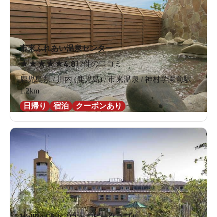
市来ふれあい温泉センター
★
★
★
★
★
4.8
12件の口コミ
鹿児島県 / 川内 (鹿児島) / 市来温泉 / 神村学園前駅
1.2km
日帰り
宿泊
クーポンあり
WellBe Club（ウェルビークラブ）