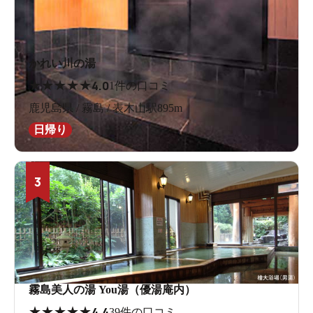
かれい川の湯
★
★
★
★
★
4.0
1件の口コミ
鹿児島県 / 霧島 / 表木山駅895m
日帰り
3
霧島美人の湯 You湯（優湯庵内）
★
★
★
★
★
4.4
39件の口コミ