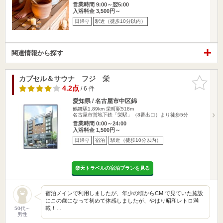
営業時間 9:00～翌5:00
入浴料金 3,500円～
日帰り
駅近（徒歩10分以内）
関連情報から探す
カプセル＆サウナ フジ 栄
お気に入
りに追加
4.2点
/ 6 件
愛知県 / 名古屋市中区錦
鶴舞駅1.89km
栄町駅518m
名古屋市営地下鉄「栄駅」（8番出口）より徒歩5分
営業時間 0:00～24:00
入浴料金 1,500円～
日帰り
宿泊
駅近（徒歩10分以内）
楽天トラベルの宿泊プランを見る
宿泊メインで利用しましたが、年少の頃からCM で見ていた施設
にこの歳になって初めて体感しましたが、やはり昭和レトロ満
載！…
50代～
男性