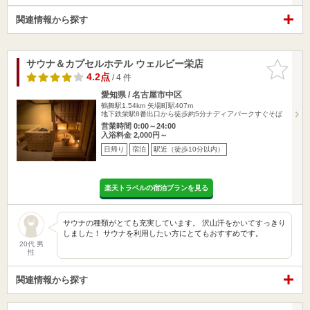
関連情報から探す
サウナ＆カプセルホテル ウェルビー栄店
お気に入
りに追加
4.2点
/ 4 件
愛知県 / 名古屋市中区
鶴舞駅1.54km
矢場町駅407m
地下鉄栄駅8番出口から徒歩約5分ナディアパークすぐそば
営業時間 0:00～24:00
入浴料金 2,000円～
日帰り
宿泊
駅近（徒歩10分以内）
楽天トラベルの宿泊プランを見る
サウナの種類がとても充実しています。 沢山汗をかいてすっきり
しました！ サウナを利用したい方にとてもおすすめです。
20代 男
性
関連情報から探す