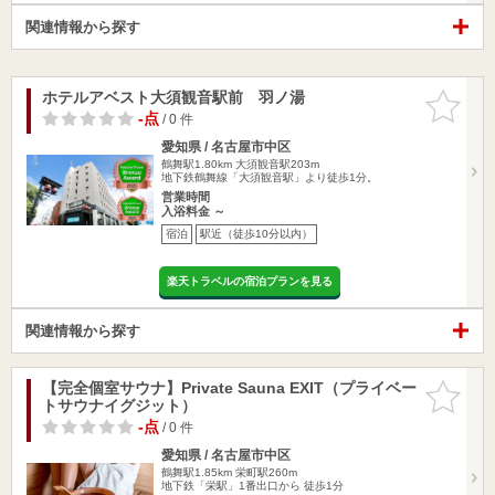
関連情報から探す
ホテルアベスト大須観音駅前 羽ノ湯
お気に入
りに追加
-点
/ 0 件
愛知県 / 名古屋市中区
鶴舞駅1.80km
大須観音駅203m
地下鉄鶴舞線「大須観音駅」より徒歩1分。
営業時間
入浴料金 ～
宿泊
駅近（徒歩10分以内）
楽天トラベルの宿泊プランを見る
関連情報から探す
【完全個室サウナ】Private Sauna EXIT（プライベー
お気に入
トサウナイグジット）
りに追加
-点
/ 0 件
愛知県 / 名古屋市中区
鶴舞駅1.85km
栄町駅260m
地下鉄「栄駅」1番出口から 徒歩1分