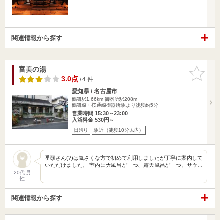
関連情報から探す
富美の湯
お気に入
りに追加
3.0点
/ 4 件
愛知県 / 名古屋市
鶴舞駅1.66km
御器所駅208m
鶴舞線・桜通線御器所駅より徒歩約5分
営業時間 15:30～23:00
入浴料金 530円～
日帰り
駅近（徒歩10分以内）
番頭さん(?)は気さくな方で初めて利用しましたが丁寧に案内して
いただけました。 室内に大風呂が一つ、露天風呂が一つ、サウ…
20代 男
性
関連情報から探す