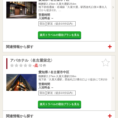
鶴舞駅2.15km
久屋大通駅254m
地下鉄桜通線・名城線「久屋大通」駅西改札口側４番出入
口から徒歩1分。…
営業時間
入浴料金 ～
宿泊
駅近（徒歩10分以内）
楽天トラベルの宿泊プランを見る
関連情報から探す
アパホテル〈名古屋栄北〉
お気に入
りに追加
-点
/ 0 件
愛知県 / 名古屋市中区
鶴舞駅2.27km
久屋大通駅238m
地下鉄「久屋大通駅」西改札口2番出口より徒歩にて約2分
営業時間
入浴料金 ～
宿泊
駅近（徒歩10分以内）
楽天トラベルの宿泊プランを見る
関連情報から探す