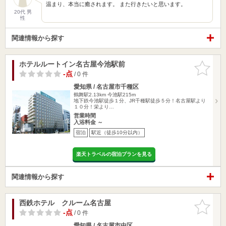
温まり、本当に癒されます。 また行きたいと思います。
20代 男
性
関連情報から探す
ホテルルートイン名古屋今池駅前
お気に入
りに追加
-点
/ 0 件
愛知県 / 名古屋市千種区
鶴舞駅2.13km
今池駅215m
地下鉄今池駅徒歩１分、JR千種駅徒歩５分！名古屋駅より
１０分！栄より…
営業時間
入浴料金 ～
宿泊
駅近（徒歩10分以内）
楽天トラベルの宿泊プランを見る
関連情報から探す
西鉄ホテル クルーム名古屋
お気に入
りに追加
-点
/ 0 件
愛知県 / 名古屋市中区