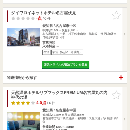
ダイワロイネットホテル名古屋伏見
お気に入
りに追加
-点
/ 0 件
愛知県 / 名古屋市中区
鶴舞駅2.30km
伏見駅181m
名古屋駅より一駅、地下鉄東山線 鶴舞線 伏見駅8番出
口徒歩約2分（階…
営業時間
入浴料金 ～
宿泊
駅近（徒歩10分以内）
楽天トラベルの宿泊プランを見る
関連情報から探す
天然温泉ホテルリブマックスPREMIUM名古屋丸の内
お気に入
神代の湯
りに追加
4.0点
/ 4 件
愛知県 / 名古屋市中区
鶴舞駅2.32km
久屋大通駅365m
名古屋市営地下鉄桜通線・名城線「久屋大通」駅 徒歩 約3
分
営業時間 6:00～25:00