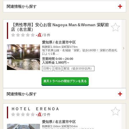
関連情報から探す
【男性専用】安心お宿 Nagoya Man＆Woman 栄駅前
お気に入
店（名古屋）
りに追加
-点
/ 0 件
愛知県 / 名古屋市中区
鶴舞駅1.94km
栄町駅479m
地下鉄東山線・名城線「栄駅」徒歩180秒！ 栄駅の西改札
口より1番…
営業時間 0:00～24:00
入浴料金 1,980円～
日帰り
宿泊
駅近（徒歩10分以内）
楽天トラベルの宿泊プランを見る
関連情報から探す
ＨＯＴＥＬ ＥＲＥＮＯＡ
お気に入
りに追加
-点
/ 0 件
愛知県 / 名古屋市中区
鶴舞駅2.04km
栄町駅504m