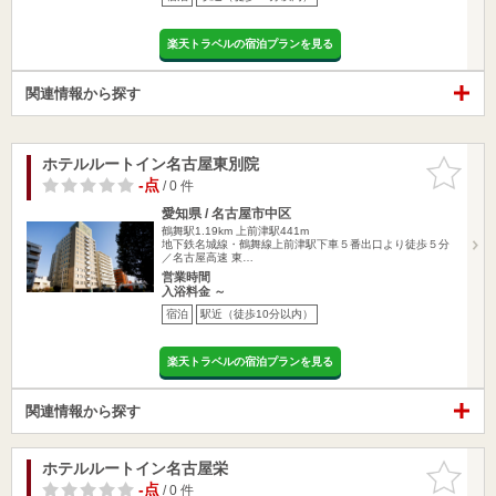
楽天トラベルの宿泊プランを見る
関連情報から探す
ホテルルートイン名古屋東別院
お気に入
りに追加
-点
/ 0 件
愛知県 / 名古屋市中区
鶴舞駅1.19km
上前津駅441m
地下鉄名城線・鶴舞線上前津駅下車５番出口より徒歩５分
／名古屋高速 東…
営業時間
入浴料金 ～
宿泊
駅近（徒歩10分以内）
楽天トラベルの宿泊プランを見る
関連情報から探す
ホテルルートイン名古屋栄
お気に入
りに追加
-点
/ 0 件