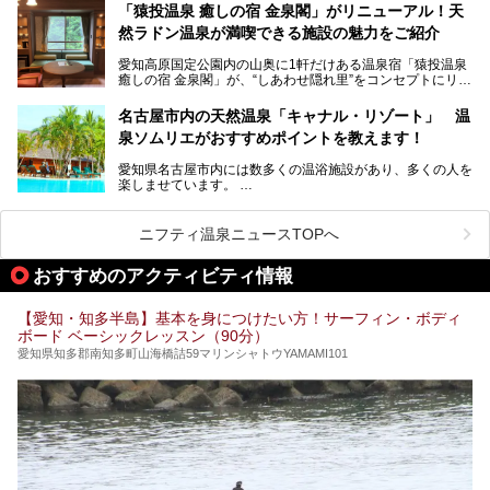
「名古屋駅周辺ってサウナが少ないよね」という声をよく耳
お好みの温泉施設を見つけて楽しんでくださいね。
「猿投温泉 癒しの宿 金泉閣」がリニューアル！天
にするだけあり、アクセスの良さにも胸が高鳴ります。
然ラドン温泉が満喫できる施設の魅力をご紹介
今回は普段は男性専用となっているパブリックサウナが、女
性専用で公開される『レディースデー』が開催されたので、
愛知高原国定公園内の山奥に1軒だけある温泉宿「猿投温泉
さっそく取材してきました！
癒しの宿 金泉閣」が、“しあわせ隠れ里”をコンセプトにリニ
ューアルオープンします。
名古屋市内の天然温泉「キャナル・リゾート」 温
天然ラドン温泉が堪能できるお風呂や、新設・改装された客
泉ソムリエがおすすめポイントを教えます！
室、地元の食材と温泉水で作られたお料理……。
新しくなった「猿投温泉 癒しの宿 金泉閣」の魅力を丸ごと
愛知県名古屋市内には数多くの温浴施設があり、多くの人を
ご紹介します。
楽しませています。
その中でも今回は「キャナル・リゾート」について、温泉ソ
ムリエの目線で紹介していきます！
ニフティ温泉ニュースTOPへ
名古屋市内にはスーパー銭湯や日帰り温泉が多く、「どこに
行こうかな？」と悩んでしまう方も多いと思います。
おすすめのアクティビティ情報
ぜひこの記事を参考にして「キャナル・リゾート」に出かけ
てみるのはいかがでしょうか？
【愛知・知多半島】基本を身につけたい方！サーフィン・ボディ
ボード ベーシックレッスン（90分）
愛知県知多郡南知多町山海橋詰59マリンシャトウYAMAMI101