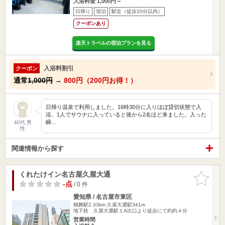
入浴料金 1,000円～
日帰り
宿泊
駅近（徒歩10分以内）
クーポンあり
楽天トラベルの宿泊プランを見る
入浴料割引
クーポン
通常
1,000円
→
800円（200円お得！）
日帰り温泉で利用しました。16時30分に入りほぼ貸切状態で入
浴。1人でサウナに入っていると後から2名ほど来ました。入った
瞬…
40代 男
性
関連情報から探す
くれたけイン名古屋久屋大通
お気に入
りに追加
-点
/ 0 件
愛知県 / 名古屋市東区
鶴舞駅2.33km
久屋大通駅341m
地下鉄 久屋大通駅１A出口より徒歩にて約約４分
営業時間