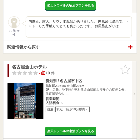
楽天トラベルの宿泊プランを見る
内風呂、露天、サウナ水風呂がありました。 内風呂は温泉で、ト
ロトロした手触りでとても良かったです。 お風呂あがりは…
30代 女
性
関連情報から探す
名古屋金山ホテル
お気に入
りに追加
-点
/ 0 件
愛知県 / 名古屋市中区
鶴舞駅2.06km
金山駅204m
JR、名鉄、地下鉄が交わる金山駅前より安心の徒歩２分。
名古屋駅4分。…
営業時間
入浴料金 ～
宿泊
駅近（徒歩10分以内）
楽天トラベルの宿泊プランを見る