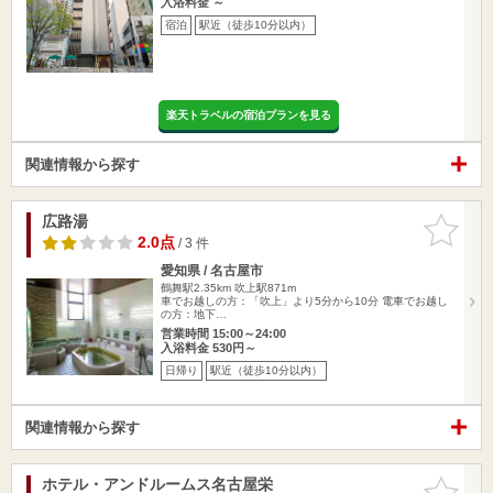
入浴料金 ～
宿泊
駅近（徒歩10分以内）
楽天トラベルの宿泊プランを見る
関連情報から探す
広路湯
お気に入
りに追加
2.0点
/ 3 件
愛知県 / 名古屋市
鶴舞駅2.35km
吹上駅871m
車でお越しの方：「吹上」より5分から10分 電車でお越し
の方：地下…
営業時間 15:00～24:00
入浴料金 530円～
日帰り
駅近（徒歩10分以内）
関連情報から探す
ホテル・アンドルームス名古屋栄
お気に入