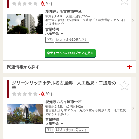
りに追加
-点
/ 0 件
愛知県 / 名古屋市中区
鶴舞駅2.41km
久屋大通駅378m
名古屋市営地下鉄名城線・桜通線「久屋大通駅」２A出口
より徒歩５分
営業時間
入浴料金 ～
宿泊
駅近（徒歩10分以内）
楽天トラベルの宿泊プランを見る
関連情報から探す
グリーンリッチホテル名古屋錦 人工温泉・二股湯の
お気に入
華
りに追加
-点
/ 0 件
愛知県 / 名古屋市中区
鶴舞駅2.42km
伏見駅302m
名古屋駅より車で５分 丸の内駅から徒歩１分・地下鉄伏
見駅から徒歩４分…
営業時間
入浴料金 ～
宿泊
駅近（徒歩10分以内）