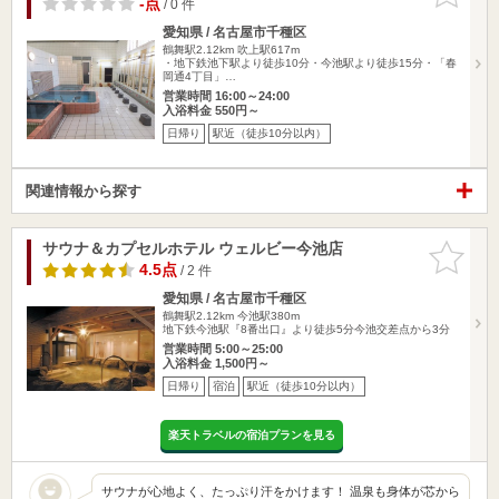
-点
/ 0 件
愛知県 / 名古屋市千種区
鶴舞駅2.12km
吹上駅617m
・地下鉄池下駅より徒歩10分・今池駅より徒歩15分・「春
岡通4丁目」…
営業時間 16:00～24:00
入浴料金 550円～
日帰り
駅近（徒歩10分以内）
関連情報から探す
サウナ＆カプセルホテル ウェルビー今池店
お気に入
りに追加
4.5点
/ 2 件
愛知県 / 名古屋市千種区
鶴舞駅2.12km
今池駅380m
地下鉄今池駅『8番出口』より徒歩5分今池交差点から3分
営業時間 5:00～25:00
入浴料金 1,500円～
日帰り
宿泊
駅近（徒歩10分以内）
楽天トラベルの宿泊プランを見る
サウナが心地よく、たっぷり汗をかけます！ 温泉も身体が芯から