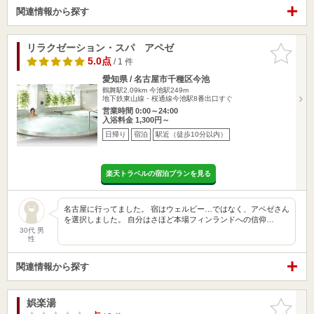
関連情報から探す
リラクゼーション・スパ アペゼ
お気に入
りに追加
5.0点
/ 1 件
愛知県 / 名古屋市千種区今池
鶴舞駅2.09km
今池駅249m
地下鉄東山線・桜通線今池駅8番出口すぐ
営業時間 0:00～24:00
入浴料金 1,300円～
日帰り
宿泊
駅近（徒歩10分以内）
楽天トラベルの宿泊プランを見る
名古屋に行ってました。 宿はウェルビー…ではなく、アペゼさん
を選択しました。 自分はさほど本場フィンランドへの信仰…
30代 男
性
関連情報から探す
娯楽湯
お気に入
りに追加