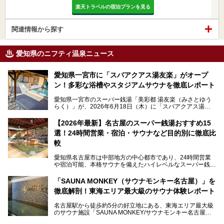
楽天トラベルの宿泊プランを見る
関連情報から探す
愛知県のニフティ温泉ニュース
愛知県一宮市に「スパアクアス湯友楽」がオープ
ン！多彩な浴槽やスタジアムサウナを徹底レポート
愛知県一宮市のスーパー銭湯「美彩都 湯友楽（みさとゆう
らく）」が、2026年6月18日（木）に「スパアクアス湯友
楽」としてリニューアルオープン！
【2026年最新】名古屋のスーパー銭湯おすすめ15
この地で30年にわたり愛され続けてきた施設だからこそ、
選！24時間営業・宿泊・サウナなど目的別に徹底比
地元住民をはじめオープンを待ちわびている人も多いのでは
ないでしょうか。
較
老朽化した設備の補修を機に、2年前からじっくり構想を練
ってきたというだけあって、館内の充実度は想像以上。
愛知県名古屋市は中部地方の中心都市であり、24時間営業
以前の4倍に拡張したという露天エリアや10の浴槽、40人収
や宿泊可能、本格サウナを備えたハイレベルなスーパー銭湯
容の巨大なスタジアムサウナに、岩盤浴やリラクゼーション
が密集する激戦区です。
までまるごと楽しめる施設に生まれ変わりました。
「SAUNA MONKEY（サウナモンキー名古屋）」を
そのため、「日々の仕事の疲れを心身ともにリセットした
今回は、全面リニューアルして新しくなった「スパアクアス
徹底解剖！東海エリア最大級のサウナ体験レポート
い」「休日に時間を忘れて1日中ダラダラ過ごしたい」「コ
湯友楽」に一足早くお邪魔して取材してきました！
スパ良く非日常の極上体験を味わいたい」人向けの施設が多
名古屋駅から徒歩約5分の好立地にある、東海エリア最大級
くある点が魅力です！
のサウナ施設「SAUNA MONKEY/サウナモンキー名古屋」
をご存じですか？
今回は、名古屋市でおすすめのスーパー銭湯を紹介します。