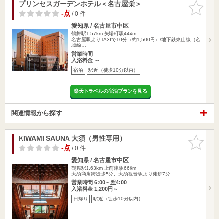
プリンセスガーデンホテル＜名古屋栄＞
お気に入
りに追加
-点
/ 0 件
愛知県 / 名古屋市中区
鶴舞駅1.57km
矢場町駅444m
名古屋駅よりTAXIで10分（約1,500円）/地下鉄東山線（名
城線…
営業時間
入浴料金 ～
宿泊
駅近（徒歩10分以内）
楽天トラベルの宿泊プランを見る
関連情報から探す
KIWAMI SAUNA 大須（男性専用）
お気に入
りに追加
-点
/ 0 件
愛知県 / 名古屋市中区
鶴舞駅1.63km
上前津駅666m
大須商店街徒歩5分、大須観音駅より徒歩7分
営業時間 6:00～翌4:00
入浴料金 1,200円～
日帰り
駅近（徒歩10分以内）