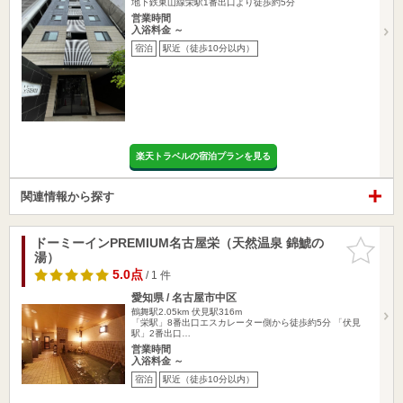
地下鉄東山線栄駅1番出口より徒歩約5分
営業時間
入浴料金 ～
宿泊
駅近（徒歩10分以内）
楽天トラベルの宿泊プランを見る
関連情報から探す
ドーミーインPREMIUM名古屋栄（天然温泉 錦鯱の
お気に入
湯）
りに追加
5.0点
/ 1 件
愛知県 / 名古屋市中区
鶴舞駅2.05km
伏見駅316m
「栄駅」8番出口エスカレーター側から徒歩約5分 「伏見
駅」2番出口…
営業時間
入浴料金 ～
宿泊
駅近（徒歩10分以内）