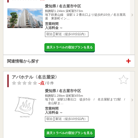
愛知県 / 名古屋市中区
鶴舞駅1.24km
栄町駅573m
地下鉄東山線 栄駅１２番出口より徒歩約10分／名古屋高
速 東新町イン…
営業時間
入浴料金 ～
宿泊
駅近（徒歩10分以内）
楽天トラベルの宿泊プランを見る
関連情報から探す
アパホテル〈名古屋栄〉
お気に入
りに追加
-点
/ 0 件
愛知県 / 名古屋市中区
鶴舞駅1.28km
栄町駅455m
地下鉄 栄駅12番出口 徒歩5分 / 名古屋駅まで2駅 /
金山駅ま…
営業時間
入浴料金 ～
宿泊
駅近（徒歩10分以内）
楽天トラベルの宿泊プランを見る