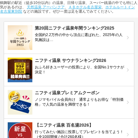
鶴舞駅の駅近（徒歩10分以内）の温泉、日帰り温泉、スーパー銭湯の中でも特に人
気があるのは、
天然温泉 アーバンクア
、
ＡＢホテル名古屋栄
、
ホテルルートイン
名古屋東別院
などの施設です。ぜひ一度は足を運んでみてください。
第20回ニフティ温泉年間ランキング2025
全国約2.2万件の中から頂点に選ばれた、2025年の人
気施設は…
ニフティ温泉 サウナランキング2026
おふろ好きユーザーの投票により、全国No.1サウナが
決定！
ニフティ温泉プレミアムクーポン
ノジマモバイル会員向け 通常よりもお得な「特別価
格」で人気の温泉を満喫できる！
【ニフティ温泉 百名湯2026】
行ってみたい施設に投票してプレゼントを当てよう！
（全10回開催 / 合計260名様）