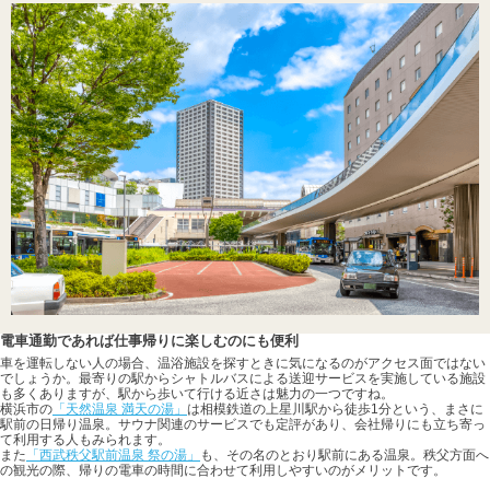
電車通勤であれば仕事帰りに楽しむのにも便利
車を運転しない人の場合、温浴施設を探すときに気になるのがアクセス面ではない
でしょうか。最寄りの駅からシャトルバスによる送迎サービスを実施している施設
も多くありますが、駅から歩いて行ける近さは魅力の一つですね。
横浜市の
「天然温泉 満天の湯」
は相模鉄道の上星川駅から徒歩1分という、まさに
駅前の日帰り温泉。サウナ関連のサービスでも定評があり、会社帰りにも立ち寄っ
て利用する人もみられます。
また
「西武秩父駅前温泉 祭の湯」
も、その名のとおり駅前にある温泉。秩父方面へ
の観光の際、帰りの電車の時間に合わせて利用しやすいのがメリットです。