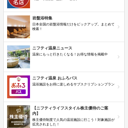
岩盤浴特集
日本全国の岩盤浴情報だけをピックアップ。まとめて
検索！
ニフティ温泉ニュース
温泉にもっと行きたくなる！お得な情報を掲載中
ニフティ温泉 おふろパス
温浴施設をお得に楽しめるサブスクリプションプラン
【ニフティライフスタイル株主優待のご案
内】
株主優待制度で人気の温浴施設に行こう！対象施設が
拡充されました！