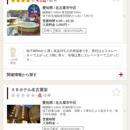
4.1点
/ 90 件
愛知県 / 名古屋市中区
鶴舞駅1.06km
東別院駅398m
地下鉄名城線東別院駅から歩いて約7分
営業時間 6:00～25:30
入浴料金 1,050円～
日帰り
駅近（徒歩10分以内）
地下800mから湧く泉温25℃の天然温泉です。受付はエスカレー
ターで上がった３階に有り、浴場は更にエレベーターで上がった
５…
～10代
男性
関連情報から探す
ＡＢホテル名古屋栄
お気に入
りに追加
-点
/ 0 件
愛知県 / 名古屋市中区
鶴舞駅1.14km
矢場町駅312m
地下鉄東山線・名城線 栄駅１３番出口より徒歩６分、地
下鉄名城線 矢場…
営業時間
入浴料金 ～
宿泊
駅近（徒歩10分以内）