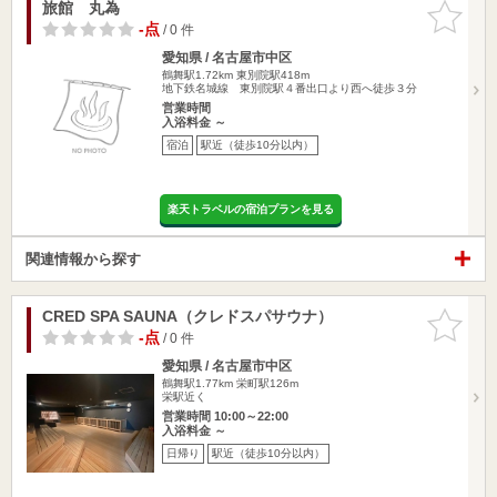
旅館 丸為
お気に入
りに追加
-点
/ 0 件
愛知県 / 名古屋市中区
鶴舞駅1.72km
東別院駅418m
地下鉄名城線 東別院駅４番出口より西へ徒歩３分
営業時間
入浴料金 ～
宿泊
駅近（徒歩10分以内）
楽天トラベルの宿泊プランを見る
関連情報から探す
CRED SPA SAUNA（クレドスパサウナ）
お気に入
りに追加
-点
/ 0 件
愛知県 / 名古屋市中区
鶴舞駅1.77km
栄町駅126m
栄駅近く
営業時間 10:00～22:00
入浴料金 ～
日帰り
駅近（徒歩10分以内）