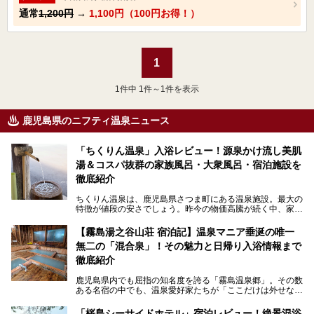
通常
1,200円
→
1,100円（100円お得！）
1
1
件中 1件～1件を表示
鹿児島県のニフティ温泉ニュース
「ちくりん温泉」入浴レビュー！源泉かけ流し美肌
湯＆コスパ抜群の家族風呂・大衆風呂・宿泊施設を
徹底紹介
ちくりん温泉は、鹿児島県さつま町にある温泉施設。最大の
特徴が値段の安さでしょう。昨今の物価高騰が続く中、家族
風呂1室1時間900円・大衆風呂大人1人300円、宿泊大人1人
4,000円～、と驚くべき価格を維持。
【霧島湯之谷山荘 宿泊記】温泉マニア垂涎の唯一
無二の「混合泉」！その魅力と日帰り入浴情報まで
さらに、源泉100％かけ流しのツルツル美肌湯を堪能できる
点にも注目すべき。30年以上全国の温泉を巡った筆者の経
徹底紹介
験上、穴場中の穴場と言っても決して過言ではありません。
鹿児島県内でも屈指の知名度を誇る「霧島温泉郷」。その数
今回は「ちくりん温泉」の家族風呂・大衆風呂・宿泊施設に
ある名宿の中でも、温泉愛好家たちが「ここだけは外せな
ついて、徹底レビューします！
い」と熱い視線を送るのが「霧島湯之谷山荘（以下：湯之谷
山荘）」です。
「桜島シーサイドホテル」宿泊レビュー！絶景混浴