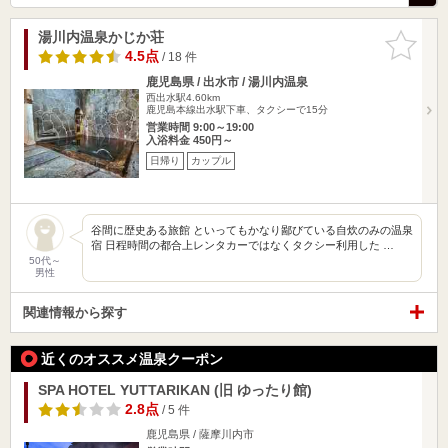
湯川内温泉かじか荘
お気に入
りに追加
4.5点
/ 18 件
鹿児島県 / 出水市 / 湯川内温泉
西出水駅4.60km
鹿児島本線出水駅下車、タクシーで15分
営業時間 9:00～19:00
入浴料金 450円～
日帰り
カップル
谷間に歴史ある旅館 といってもかなり鄙びている自炊のみの温泉
宿 日程時間の都合上レンタカーではなくタクシー利用した …
50代～
男性
関連情報から探す
近くのオススメ温泉クーポン
SPA HOTEL YUTTARIKAN (旧 ゆったり館)
2.8点
/ 5 件
鹿児島県 / 薩摩川内市