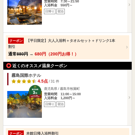
営業時間 7:30～21:50
入浴料金 550円～
日帰り
宿泊
【平日限定】大人入浴料＋タオルセット＋ドリンク1本
クーポン
割引
通常
880円
→
680円（200円お得！）
近くのオススメ温泉クーポン
霧島国際ホテル
4.5点
/ 31 件
鹿児島県 / 霧島市牧園町
営業時間 11:00～15:00
入浴料金 1,200円～
日帰り
宿泊
本館日帰入浴料割引
クーポン