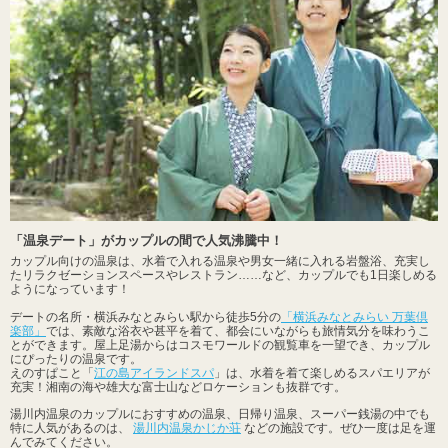
「温泉デート」がカップルの間で人気沸騰中！
カップル向けの温泉は、水着で入れる温泉や男女一緒に入れる岩盤浴、充実し
たリラクゼーションスペースやレストラン……など、カップルでも1日楽しめる
ようになっています！
デートの名所・横浜みなとみらい駅から徒歩5分の
「横浜みなとみらい 万葉倶
楽部」
では、素敵な浴衣や甚平を着て、都会にいながらも旅情気分を味わうこ
とができます。屋上足湯からはコスモワールドの観覧車を一望でき、カップル
にぴったりの温泉です。
えのすぱこと「
江の島アイランドスパ
」は、水着を着て楽しめるスパエリアが
充実！湘南の海や雄大な富士山などロケーションも抜群です。
湯川内温泉のカップルにおすすめの温泉、日帰り温泉、スーパー銭湯の中でも
特に人気があるのは、
湯川内温泉かじか荘
などの施設です。ぜひ一度は足を運
んでみてください。