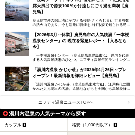
露天風呂で源泉100％かけ流しにごり湯を満喫【鹿
最大の魅力は、ここでしか体験できない絶妙なバランスの
「自噴混合泉」。今回は、その極上の湯を心ゆくまで堪能す
児島】
べく宿泊し、実際に感じたお湯のちからと宿の魅力を詳しく
レポートします。
鹿児島市沖の錦江湾にそびえる桜島(さくらじま)。世界有数
の活火山であり、今も活発に噴煙を上げる姿で知られる島で
また、気軽に立ち寄りたい方のための「日帰り入浴情報」も
す。「桜島シーサイドホテル」は桜島の南端付近に佇むリゾ
併せて解説。温泉マニアをも唸らせる“生きたお湯”の正体に
ートホテル。最大の魅力が、錦江湾に面した絶景混浴露天風
【2026年3月～休業】鹿児島市の人気銭湯「一本桜
迫ります。
呂でしょう。源泉100％かけ流しのにごり湯は、多くの温泉
温泉センター」の 現在を緊急レポート【入るなら
ファンを魅了する存在です。
今】
今回筆者自ら宿泊。桜島シーサイドホテルの“温泉”はじめ、
食事やアクセスなど詳細レビューします。
「一本桜温泉センター」(鹿児島県鹿児島市)は、県内を代表
する人気温泉銭湯のひとつ。ニフティ温泉年間ランキング2
025では、鹿児島県総合第4位を獲得。年中無休かつ24時間
営業なので、就寝前の入浴や寝起き一番の朝湯など利便性が
「湯川内温泉 かじか荘」が2025年4月26日～プレ
抜群！ 多くの常連客やファンでいつも賑わっています。し
オープン！最新情報を詳細レビュー【鹿児島】
かし建物の老朽化に伴い、2026年2月28日24時をもって休
業。現在の施設を取り壊し・同じ場所に新築するため、再開
「湯川内温泉 かじか荘」(鹿児島県出水市)は、江戸時代に開
は約2年後を予定しています。
かれた足元湧出の名湯。遠隔地ながらも全国から温泉愛好家
が訪れ、温泉ファンなら一度は入ってみたい憧れの温泉とも
今回は2025年の年末に訪問・現地体験し、一本桜温泉セン
いえる存在です。2023年にいったん閉館しましたが、その
ターの“現在”を緊急レポートします！
後経営が変わり、復旧作業を実施。2025年4月26日に日帰
ニフティ温泉ニュースTOPへ
り入浴施設としてプレオープンしました。
湯川内温泉の人気テーマから探す
筆者自身、閉館中もボランティア作業や取材等で数回現地へ
カップル
格安（1,000円以下）
1
1
乗り込みましたが、今回もオープン前日から初日にかけて現
地訪問。リニューアルした浴室・最新情報を中心に、以前と
の相違点や注意事項などを詳細レビューします。