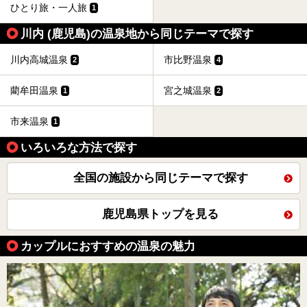
ひとり旅・一人旅
1
川内 (鹿児島)の温泉地から同じテーマで探す
川内高城温泉
市比野温泉
2
4
藺牟田温泉
宮之城温泉
1
2
市来温泉
1
いろいろな方法で探す
全国の施設から同じテーマで探す
鹿児島県トップを見る
カップルにおすすめの温泉の魅力