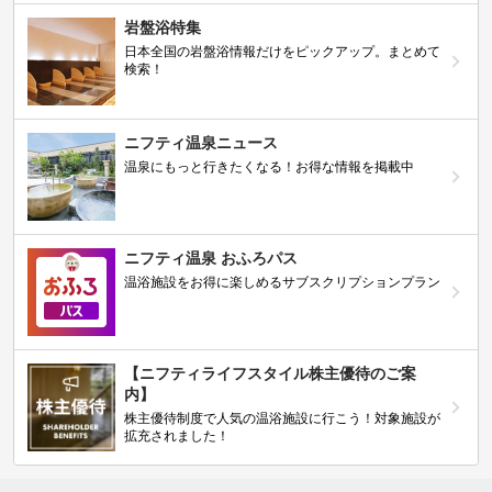
岩盤浴特集
日本全国の岩盤浴情報だけをピックアップ。まとめて
検索！
ニフティ温泉ニュース
温泉にもっと行きたくなる！お得な情報を掲載中
ニフティ温泉 おふろパス
温浴施設をお得に楽しめるサブスクリプションプラン
【ニフティライフスタイル株主優待のご案
内】
株主優待制度で人気の温浴施設に行こう！対象施設が
拡充されました！