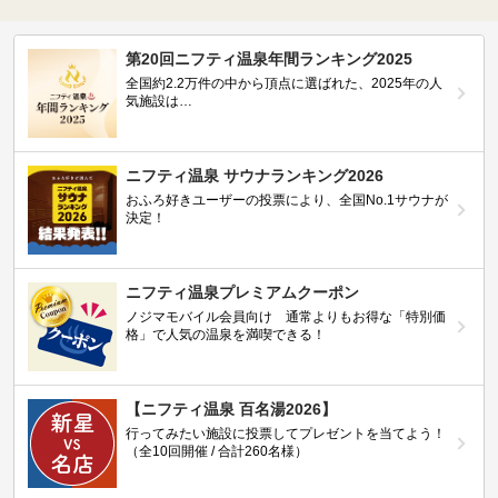
第20回ニフティ温泉年間ランキング2025
全国約2.2万件の中から頂点に選ばれた、2025年の人
気施設は…
ニフティ温泉 サウナランキング2026
おふろ好きユーザーの投票により、全国No.1サウナが
決定！
ニフティ温泉プレミアムクーポン
ノジマモバイル会員向け 通常よりもお得な「特別価
格」で人気の温泉を満喫できる！
【ニフティ温泉 百名湯2026】
行ってみたい施設に投票してプレゼントを当てよう！
（全10回開催 / 合計260名様）