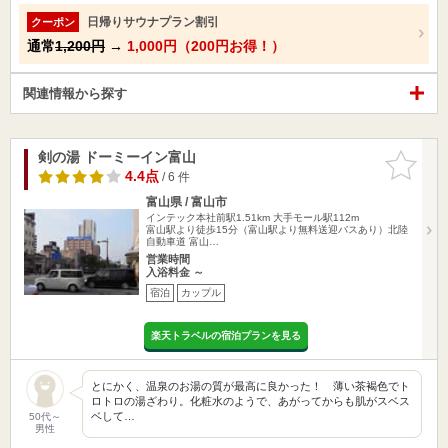
日帰りサウナプラン割引
クーポン
通常
1,200円
→
1,000円（200円お得！）
関連情報から探す
剣の湯 ドーミーイン富山
お気に入
りに追加
4.4点
/ 6 件
富山県 / 富山市
インテック本社前駅1.51km
大手モール駅112m
富山駅より徒歩15分（富山駅より無料送迎バスあり）北陸
自動車道 富山…
営業時間
入浴料金 ～
宿泊
カップル
楽天トラベルの宿泊プランを見る
とにかく、温泉のお湯の質が最高に良かった！ 薄い茶褐色でト
ロトロの湯ざわり。化粧水のようで、あがってからも肌がスベス
ベして…
50代～
男性