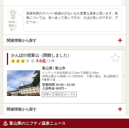
源泉利用のスーパー銭湯が少ないなか貴重な源泉と思います。飲
食については、色々あって良いですが、そばが良いのですが、ア
ピール…
50代～
指定し
ない
関連情報から探す
かんぽの宿富山（閉館しました）
お気に入
りに追加
3.0点
/ 1 件
富山県 / 富山市
インテック本社前駅10.17km
千里駅3.10km
JR富山駅から路線バスで約50分 ※乗り場は、富山駅南口
6番乗り場、…
営業時間 10:00～21:00
入浴料金 600円～
日帰り
宿泊
カップル
関連情報から探す
富山県のニフティ温泉ニュース