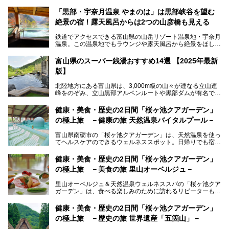
「黒部・宇奈月温泉 やまのは」は黒部峡谷を望む
絶景の宿！露天風呂からは2つの山彦橋も見える
鉄道でアクセスできる富山県の山岳リゾート温泉地・宇奈月
温泉。この温泉地でもラウンジや露天風呂から絶景をほしい
ままにする絶好の地に建つ宿がORIX HOTELS & RESORTS
の「黒部・宇奈月温泉 やまのは」。
富山県のスーパー銭湯おすすめ14選 【2025年最新
版】
自慢の眺望、温泉、居心地の良い客室、ビュッフェ式の食事
など、実際に泊まってみた体験を中心に詳しく紹介しちゃい
北陸地方にある富山県は、3,000m級の山々が連なる立山連
ます。日常から少し離れて、山懐で自然に癒されたいと思う
峰をのぞみ、立山黒部アルペンルートや黒部ダムが有名で
方にぴったりの温泉です。冬なら雪景色も絵になりますよ。
す。また、氷見港をはじめとする富山湾に揚がる、きときと
の（新鮮な）海の幸も見逃せません！
───
健康・美食・歴史の2日間「桜ヶ池クアガーデン」
提供元：オリックス・ホテルマネジメント株式会社【PR】
の極上旅 －健康の旅 天然温泉バイタルプール－
北陸新幹線が開業し、実は東京からも2時間ほどでアクセス
この記事は黒部・宇奈月温泉 やまのはのPR記事です。
できる富山県の、おすすめスーパー銭湯をご紹介します。質
富山県南砺市の「桜ヶ池クアガーデン」は、天然温泉を使っ
のいい天然温泉が豊富で、すぐにでも出かけたくなる施設が
てヘルスケアのできるウェルネススポット。日帰りでも宿泊
満載ですよ。
でも天然温泉バイタルプールやサウナ、露天風呂を利用でき
るので、ゆったり楽しみながら美しく健康に。
健康・美食・歴史の2日間「桜ヶ池クアガーデン」
の極上旅 －美食の旅 里山オーベルジュ－
そんな「桜ヶ池クアガーデン」の天然温泉バイタルプールと
大浴場・露天風呂を、宿泊して体験してきたので詳しくレポ
里山オーベルジュ＆天然温泉ウェルネススパの「桜ヶ池クア
ートしたいと思います。
ガーデン」は、食べる楽しみのために訪れるリピーターも多
い温泉です。館内のレストラン「ジョウハナーレ」では、
月、水はフレンチ、火、木は和食、土日はその両方がランチ
健康・美食・歴史の2日間「桜ヶ池クアガーデン」
とディナーで味わえます。オリジナルのスイーツも評判で
の極上旅 －歴史の旅 世界遺産「五箇山」－
す。