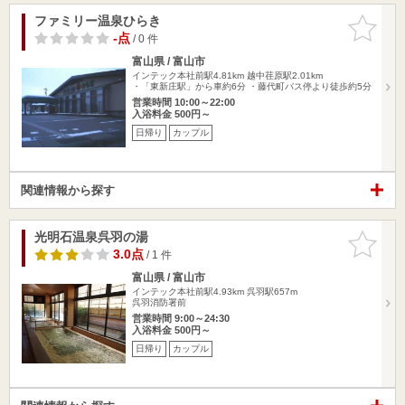
ファミリー温泉ひらき
お気に入
りに追加
-点
/ 0 件
富山県 / 富山市
インテック本社前駅4.81km
越中荏原駅2.01km
・「東新庄駅」から車約6分 ・藤代町バス停より徒歩約5分
営業時間 10:00～22:00
入浴料金 500円～
日帰り
カップル
関連情報から探す
光明石温泉呉羽の湯
お気に入
りに追加
3.0点
/ 1 件
富山県 / 富山市
インテック本社前駅4.93km
呉羽駅657m
呉羽消防署前
営業時間 9:00～24:30
入浴料金 500円～
日帰り
カップル