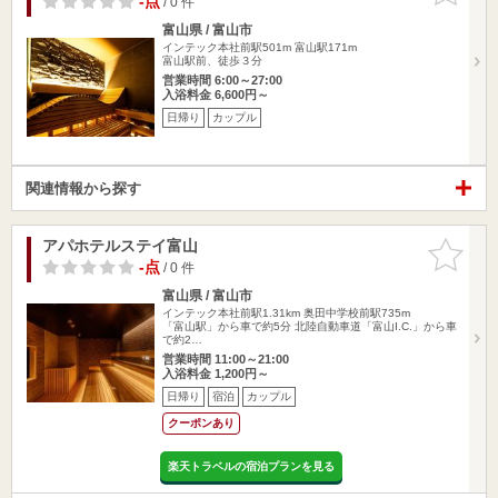
-点
/ 0 件
富山県 / 富山市
インテック本社前駅501m
富山駅171m
富山駅前、徒歩３分
営業時間 6:00～27:00
入浴料金 6,600円～
日帰り
カップル
関連情報から探す
アパホテルステイ富山
お気に入
りに追加
-点
/ 0 件
富山県 / 富山市
インテック本社前駅1.31km
奥田中学校前駅735m
「富山駅」から車で約5分 北陸自動車道「富山I.C.」から車
で約2…
営業時間 11:00～21:00
入浴料金 1,200円～
日帰り
宿泊
カップル
クーポンあり
楽天トラベルの宿泊プランを見る