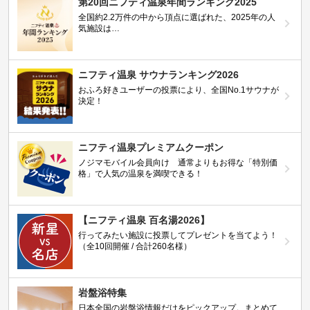
第20回ニフティ温泉年間ランキング2025
全国約2.2万件の中から頂点に選ばれた、2025年の人
気施設は…
ニフティ温泉 サウナランキング2026
おふろ好きユーザーの投票により、全国No.1サウナが
決定！
ニフティ温泉プレミアムクーポン
ノジマモバイル会員向け 通常よりもお得な「特別価
格」で人気の温泉を満喫できる！
【ニフティ温泉 百名湯2026】
行ってみたい施設に投票してプレゼントを当てよう！
（全10回開催 / 合計260名様）
岩盤浴特集
日本全国の岩盤浴情報だけをピックアップ。まとめて