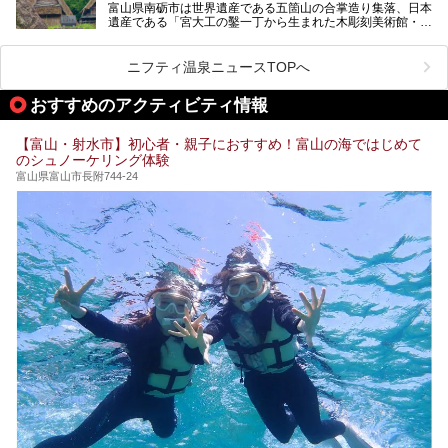
富山県南砺市は世界遺産である五箇山の合掌造り集落、日本
そんな「桜ヶ池クアガーデン」に宿泊して、食を満喫してき
遺産である「宮大工の鑿一丁から生まれた木彫刻美術館・井
たのでじっくりご紹介します！
波」、ユネスコ無形文化遺産 城端曳山祭で知られる越中の
小京都・城端と、とても魅力的な観光スポットがたくさんあ
ります。
ニフティ温泉ニュースTOPへ
城端の郊外に建つ里山オーベルジュ＆温泉ウェルネススパ
おすすめのアクティビティ情報
「桜ヶ池クアガーデン」に泊まって、歴史の旅にお出かけし
てみませんか？
【富山・射水市】初心者・親子におすすめ！富山の海ではじめて
のシュノーケリング体験
富山県富山市長附744-24