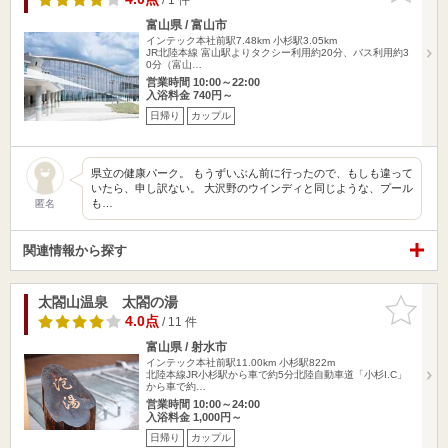
富山県 / 富山市
インテック本社前駅7.48km
小杉駅3.05km
JR北陸本線 富山駅よりタクシー利用約20分、バス利用約3
0分（富山…
営業時間 10:00～22:00
入浴料金 740円～
日帰り
カップル
県立の健康パーク。 もうずいぶん前に行ったので、もしも違って
いたら、申し訳ない。 大沢野のウインディと同じような、プール
も…
匿名
関連情報から探す
太閤山温泉 太閤の湯
お気に入
りに追加
4.0点
/ 11 件
富山県 / 射水市
インテック本社前駅11.00km
小杉駅822m
北陸本線JR小杉駅から車で約5分北陸自動車道「小杉I.C」
から車で約…
営業時間 10:00～24:00
入浴料金 1,000円～
日帰り
カップル