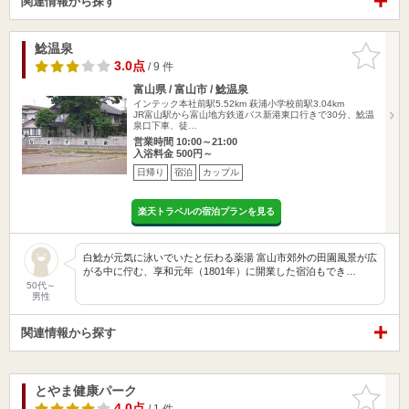
関連情報から探す
鯰温泉
お気に入
りに追加
3.0点
/ 9 件
富山県 / 富山市 / 鯰温泉
インテック本社前駅5.52km
萩浦小学校前駅3.04km
JR富山駅から富山地方鉄道バス新港東口行きで30分、鯰温
泉口下車、徒…
営業時間 10:00～21:00
入浴料金 500円～
日帰り
宿泊
カップル
楽天トラベルの宿泊プランを見る
白鯰が元気に泳いでいたと伝わる薬湯 富山市郊外の田園風景が広
がる中に佇む、享和元年（1801年）に開業した宿泊もでき…
50代～
男性
関連情報から探す
とやま健康パーク
お気に入
りに追加
4.0点
/ 1 件