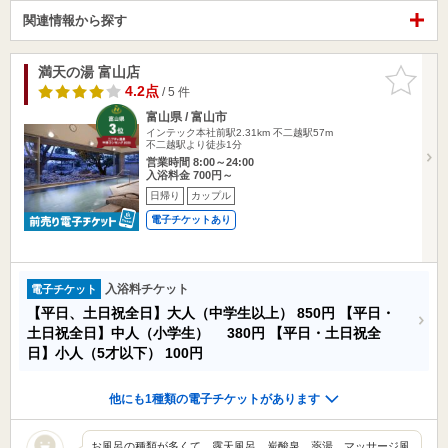
関連情報から探す
満天の湯 富山店
お気に入
りに追加
4.2点
/ 5 件
富山県 / 富山市
インテック本社前駅2.31km
不二越駅57m
不二越駅より徒歩1分
営業時間 8:00～24:00
入浴料金 700円～
日帰り
カップル
電子チケットあり
入浴料チケット
電子チケット
【平日、土日祝全日】大人（中学生以上）
850円
【平日・
土日祝全日】中人（小学生）
380円
【平日・土日祝全
日】小人（5才以下）
100円
他にも1種類の電子チケットがあります
お風呂の種類が多くて、露天風呂、炭酸泉、薬湯、マッサージ風