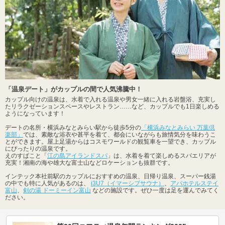
「温泉デート」がカップルの間で人気沸騰中！
カップル向けの温泉は、水着で入れる温泉や男女一緒に入れる岩盤浴、充実し
たリラクゼーションスペースやレストラン……など、カップルでも1日楽しめる
ようになっています！
デートの名所・横浜みなとみらい駅から徒歩5分の
「横浜みなとみらい 万葉倶
楽部」
では、素敵な浴衣や甚平を着て、都会にいながらも旅情気分を味わうこ
とができます。屋上足湯からはコスモワールドの観覧車を一望でき、カップル
にぴったりの温泉です。
えのすぱこと「
江の島アイランドスパ
」は、水着を着て楽しめるスパエリアが
充実！湘南の海や雄大な富士山などロケーションも抜群です。
インテック本社前駅のカップルにおすすめの温泉、日帰り温泉、スーパー銭湯
の中でも特に人気があるのは、
i3U7（イマーシブサウナ）
、
アパホテルステイ
富山
、
剣の湯 ドーミーイン富山
などの施設です。ぜひ一度は足を運んでみてく
ださい。