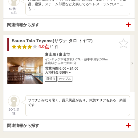
呂、寝湯、スチーム部屋など充実してる✨ レストランのメニュー
も…
50代～
女性
関連情報から探す
Sauna Talo Toyama(サウナ タロ トヤマ)
お気に入
りに追加
4.0点
/ 1 件
富山県 / 富山市
インテック本社前駅2.67km
越中中島駅500m
富山駅から車で約10分
営業時間 6:00～24:00
入浴料金 880円～
日帰り
カップル
サウナがかなり暑く、露天風呂があり、休憩エリアもある 綺麗
です
20代 男
性
関連情報から探す