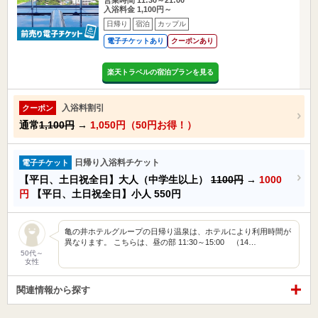
入浴料金 1,100円～
日帰り
宿泊
カップル
電子チケットあり
クーポンあり
楽天トラベルの宿泊プランを見る
入浴料割引
クーポン
通常
1,100円
→
1,050円（50円お得！）
日帰り入浴料チケット
電子チケット
【平日、土日祝全日】大人（中学生以上）
1100円
→
1000
円
【平日、土日祝全日】小人
550円
亀の井ホテルグループの日帰り温泉は、ホテルにより利用時間が
異なります。 こちらは、昼の部 11:30～15:00 （14…
50代～
女性
関連情報から探す