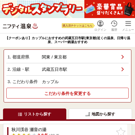
購入済チケットはこちら
ログイン
履歴
メニュー
【クーポンあり】カップルにおすすめの武蔵五日市駅(東京都)近くの温泉、日帰り温
泉、スーパー銭湯おすすめ
1. 都道府県
関東 / 東京都
2. 沿線・駅
武蔵五日市駅
3. こだわり条件
カップル
こだわり条件を変更する
リストから探す
地図から探す
秋川渓谷 瀬音の湯
お気に入
りに追加