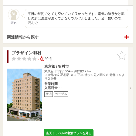
平日の昼間でとても空いていて良かったです。露天の源泉かけ流
しの所は濃度が濃くてかなりツルツルしました。若干狭いので、
混んで…
匿名
関連情報から探す
プラザイン羽村
お気に入
りに追加
-点
/ 0 件
東京都 / 羽村市
武蔵五日市駅8.55km
羽村駅127m
ＪＲ青梅線 羽村駅 東口 下車 徒歩１分／圏央道 青梅ＩＣよ
り２０分…
営業時間
入浴料金 ～
宿泊
カップル
楽天トラベルの宿泊プランを見る