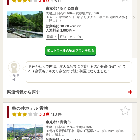
3.8点
/ 98 件
東京都 / あきる野市
武蔵五日市駅3.68km
武蔵増戸駅6.20km
JR五日市線武蔵五日市駅よりタクシー利用15分圏央道あき
る野ICより…
営業時間 10:00～20:00
入浴料金 1,000円～
日帰り
宿泊
カップル
楽天トラベルの宿泊プランを見る
景色が壮大で内湯、露天風呂共に見渡せるのが最高(((o(*ﾟ▽ﾟ*)
o))) 泉質もアルカリ泉なので肌が綺麗になりました！
30代 男
性
関連情報から探す
亀の井ホテル 青梅
お気に入
りに追加
3.3点
/ 13 件
東京都 / 青梅市
武蔵五日市駅6.27km
青梅駅760m
JR青梅線青梅駅下車、駒木町循環バスで約2.5km（約10
分）、郷土…
営業時間 11:30～21:00