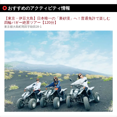
る場所があれば」と探した経験がある人も多いのではないで
宿泊可能な施設もピックアップしているので、ぜひチェック
しょうか。
してみてください。
おすすめのアクティビティ情報
そこで本記事では、東京でおすすめのスーパー銭湯を、目的
別に厳選した30施設からご紹介します。
【東京・伊豆大島】日本唯一の「裏砂漠」へ！普通免許で楽しむ
24時間営業で宿泊できる施設や、1,000円以下で楽しめる安
四輪バギー絶景ツアー【120分】
い施設、デートや休日レジャーにもぴったりなエンタメ要素
が充実した施設など、利用のシーンに合わせて参考にしてく
東京都大島町岡田字助田28-1
ださい。