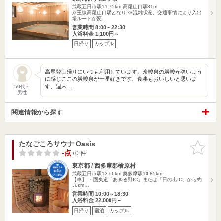
武蔵五日市駅11.75km
高尾山口駅81m
京王線高尾山口駅となり ※混雑状況、交通事情により入出
場ルートが変…
営業時間 8:00～22:30
入浴料金 1,100円～
日帰り
カップル
高尾登山帰りにいつも利用しています、炭酸泉の炭酸が強いよう
に感じここの炭酸泉が一番好きです、食事もおいしいと思いま
す、週末…
50代～
男性
関連情報から探す
たなごころサウナ Oasis
お気に入
りに追加
-点
/ 0 件
東京都 / 西多摩郡檜原村
武蔵五日市駅13.66km
奥多摩駅10.85km
【車】 ・圏央道「あきる野IC」または「日の出IC」から約
30km…
営業時間 10:00～18:30
入浴料金 22,000円～
日帰り
宿泊
カップル