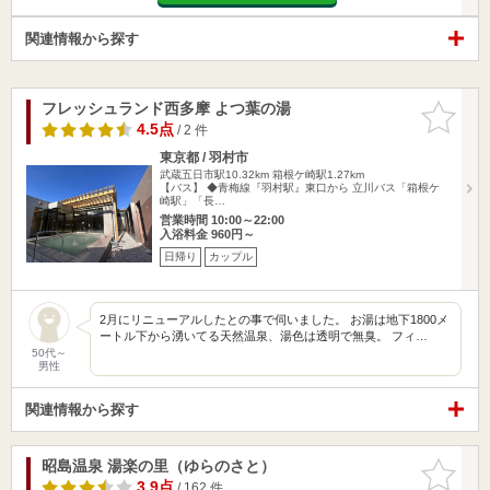
関連情報から探す
フレッシュランド西多摩 よつ葉の湯
お気に入
りに追加
4.5点
/ 2 件
東京都 / 羽村市
武蔵五日市駅10.32km
箱根ケ崎駅1.27km
【バス】 ◆青梅線『羽村駅』東口から 立川バス「箱根ケ
崎駅」「長…
営業時間 10:00～22:00
入浴料金 960円～
日帰り
カップル
2月にリニューアルしたとの事で伺いました。 お湯は地下1800メ
ートル下から湧いてる天然温泉、湯色は透明で無臭。 フィ…
50代～
男性
関連情報から探す
昭島温泉 湯楽の里（ゆらのさと）
お気に入
りに追加
3.9点
/ 162 件