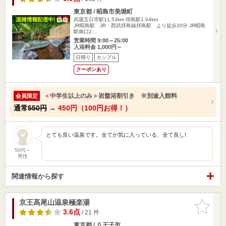
東京都 / 昭島市美堀町
武蔵五日市駅11.53km
拝島駅1.04km
JR昭島駅 JR・西武拝島線拝島駅 より徒歩20分 JR昭島
駅南口2…
営業時間 9:00～25:00
入浴料金 1,000円～
日帰り
カップル
クーポンあり
＜中学生以上のみ＞岩盤浴割引き ※別途入館料
会員限定
通常
550円
→
450円（100円お得！）
とても良い温泉です。全てが気に入っている、全て良し!
50代～
男性
関連情報から探す
京王高尾山温泉極楽湯
お気に入
りに追加
3.6点
/ 21 件
東京都 / 八王子市