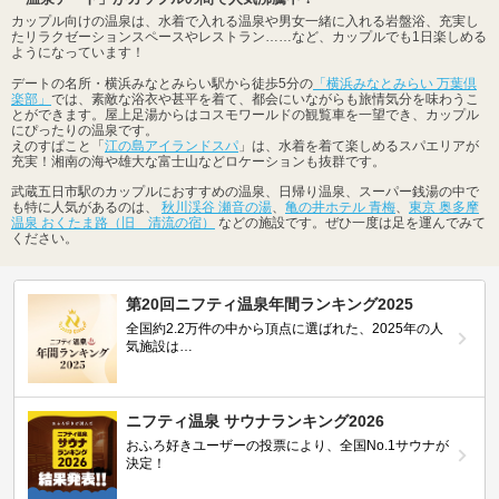
カップル向けの温泉は、水着で入れる温泉や男女一緒に入れる岩盤浴、充実し
たリラクゼーションスペースやレストラン……など、カップルでも1日楽しめる
ようになっています！
デートの名所・横浜みなとみらい駅から徒歩5分の
「横浜みなとみらい 万葉倶
楽部」
では、素敵な浴衣や甚平を着て、都会にいながらも旅情気分を味わうこ
とができます。屋上足湯からはコスモワールドの観覧車を一望でき、カップル
にぴったりの温泉です。
えのすぱこと「
江の島アイランドスパ
」は、水着を着て楽しめるスパエリアが
充実！湘南の海や雄大な富士山などロケーションも抜群です。
武蔵五日市駅のカップルにおすすめの温泉、日帰り温泉、スーパー銭湯の中で
も特に人気があるのは、
秋川渓谷 瀬音の湯
、
亀の井ホテル 青梅
、
東京 奥多摩
温泉 おくたま路（旧 清流の宿）
などの施設です。ぜひ一度は足を運んでみて
ください。
第20回ニフティ温泉年間ランキング2025
全国約2.2万件の中から頂点に選ばれた、2025年の人
気施設は…
ニフティ温泉 サウナランキング2026
おふろ好きユーザーの投票により、全国No.1サウナが
決定！