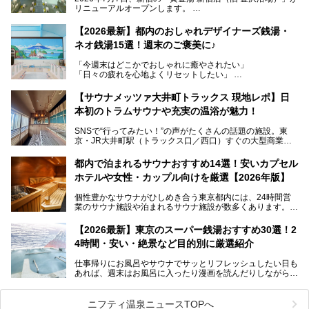
リニューアルオープンします。
レトロでノスタルジックなタイル絵はそのまま、昔からここ
【2026最新】都内のおしゃれデザイナーズ銭湯・
を知る地元の人にも、新しく足を運んでくれる人にも愛され
ネオ銭湯15選！週末のご褒美に♪
る、今の時代の"銭湯"として生まれ変わりました。洞窟のよ
うなユニークなサウナ、自家醸造のクラフトビールが飲める
「今週末はどこかでおしゃれに癒やされたい」
ビアバーなど、新しく登場したスポットも併せて紹介しま
「日々の疲れを心地よくリセットしたい」
す。充実した設備があるのに、基本の入浴料が銭湯価格の5
──そんなときにおすすめなのが、今、都内で大きなブーム
50円というのも嬉しすぎます！
となっている新しいスタイルの銭湯です。
【サウナメッツァ大井町トラックス 現地レポ】日
本初のトラムサウナや充実の温浴が魅力！
最近、SNSやメディアで「デザイナーズ銭湯」や「ネオ銭
湯」という言葉をよく耳にしませんか？
SNSで“行ってみたい！”の声がたくさんの話題の施設。東
京・JR大井町駅（トラックス口／西口）すぐの大型商業施
本記事では、そもそもこれらがどんな銭湯なのか、その気に
設・大井町 トラックスに、2026年3月28日、「サウナメッ
なる違いを分かりやすく解説！さらに、都内で絶対に外せな
ツァ大井町トラックス」がニューオープン。施設の様子をレ
いおしゃれな名店15選を、おすすめの順番で一挙にご紹介
都内で泊まれるサウナおすすめ14選！安いカプセル
ポ―トします。
します。
ホテルや女性・カップル向けを厳選【2026年版】
個性豊かなサウナがひしめき合う東京都内には、24時間営
業のサウナ施設や泊まれるサウナ施設が数多くあります。
終電を逃した深夜の利用に限らず、時間を気にしないサウナ
を旅の目的とする「サ旅」や自分へのご褒美のための宿泊な
【2026最新】東京のスーパー銭湯おすすめ30選！2
ど、自分の好きなタイミングで好きなだけサ活ができるのが
4時間・安い・絶景など目的別に厳選紹介
魅力です。
仕事帰りにお風呂やサウナでサッとリフレッシュしたい日も
最近では、男性専用施設だけでなく、カップルや女性に嬉し
あれば、週末はお風呂に入ったり漫画を読んだりしながら一
い個室サウナも増えてきました。
日中ダラダラ過ごしたい日もあると思います。
この記事では、東京都内にある24時間営業のサウナの中か
また、終電を逃してしまい、「このまま朝までゆっくりでき
ら、特におすすめしたい施設14選をご紹介します。
ニフティ温泉ニュースTOPへ