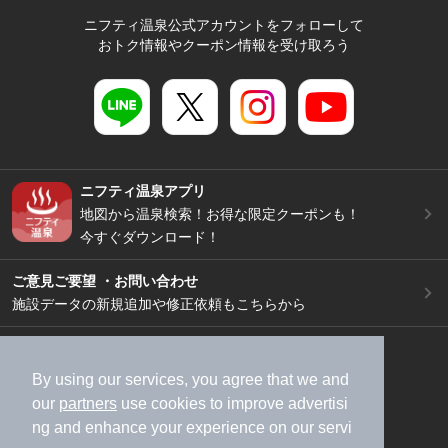
ニフティ温泉公式アカウントをフォローして
おトク情報やクーポン情報を受け取ろう
ニフティ温泉アプリ
地図から温泉検索！お得な限定クーポンも！
今すぐダウンロード！
ご意見ご要望 ・お問い合わせ
施設データの新規追加や修正依頼もこちらから
スマートフォン
/
PC
加盟店募集（資料請求）
広告出稿のご案内
By using our services, you agree that we and
our
partners
use cookies to improve advertisi
利用規約
ライフスタイルMEMBERS+規約
ng and enhance your experience on our servi
特定商取引法に基づく表記
ヘルプ
採用情報