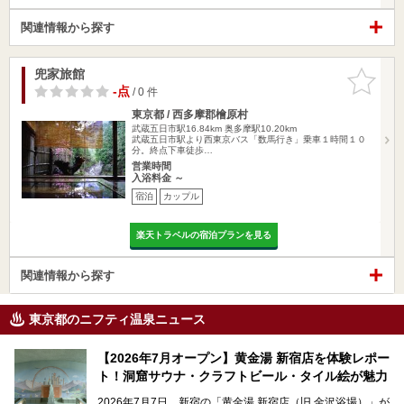
関連情報から探す
兜家旅館
お気に入
りに追加
-点
/ 0 件
東京都 / 西多摩郡檜原村
武蔵五日市駅16.84km
奥多摩駅10.20km
武蔵五日市駅より西東京バス「数馬行き」乗車１時間１０
分。終点下車徒歩…
営業時間
入浴料金 ～
宿泊
カップル
楽天トラベルの宿泊プランを見る
関連情報から探す
東京都のニフティ温泉ニュース
【2026年7月オープン】黄金湯 新宿店を体験レポー
ト！洞窟サウナ・クラフトビール・タイル絵が魅力
2026年7月7日、新宿の「黄金湯 新宿店（旧 金沢浴場）」が