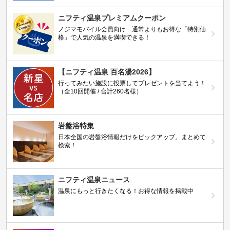
ニフティ温泉プレミアムクーポン
ノジマモバイル会員向け 通常よりもお得な「特別価
格」で人気の温泉を満喫できる！
【ニフティ温泉 百名湯2026】
行ってみたい施設に投票してプレゼントを当てよう！
（全10回開催 / 合計260名様）
岩盤浴特集
日本全国の岩盤浴情報だけをピックアップ。まとめて
検索！
ニフティ温泉ニュース
温泉にもっと行きたくなる！お得な情報を掲載中