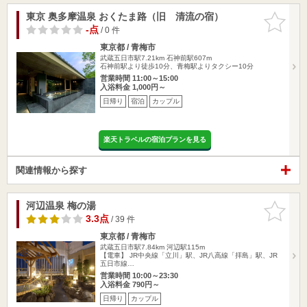
東京 奥多摩温泉 おくたま路（旧 清流の宿）
お気に入
りに追加
-点
/ 0 件
東京都 / 青梅市
武蔵五日市駅7.21km
石神前駅607m
石神前駅より徒歩10分、青梅駅よりタクシー10分
営業時間 11:00～15:00
入浴料金 1,000円～
日帰り
宿泊
カップル
楽天トラベルの宿泊プランを見る
関連情報から探す
河辺温泉 梅の湯
お気に入
りに追加
3.3点
/ 39 件
東京都 / 青梅市
武蔵五日市駅7.84km
河辺駅115m
【電車】 JR中央線「立川」駅、JR八高線「拝島」駅、JR
五日市線…
営業時間 10:00～23:30
入浴料金 790円～
日帰り
カップル