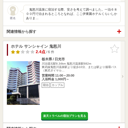
鬼怒川温泉に宿泊する際、安さを考えて調べました。一泊６８
００円で泊まれるところとなれば、ここ伊東園ホテルくらいしか
ありま…
匿名
関連情報から探す
ホテル サンシャイン 鬼怒川
お気に入
りに追加
2.4点
/ 6 件
栃木県 / 日光市
川治湯元駅8.34km
鬼怒川温泉駅682m
東武線鬼怒川温泉駅より徒歩10分、または駅より循環バス
（東武ダイヤル…
営業時間 11:00～20:00
入浴料金 1,000円～
宿泊
カップル
楽天トラベルの宿泊プランを見る