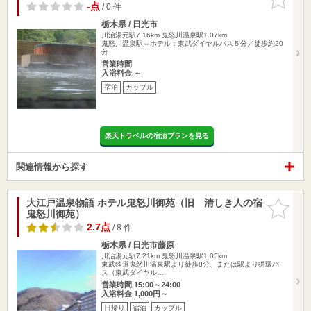
りに追加
-点
/ 0 件
栃木県 / 日光市
川治湯元駅7.16km
鬼怒川温泉駅1.07km
鬼怒川温泉駅⇔ホテル：東武ダイヤルバス５分／徒歩約20
分
営業時間
入浴料金 ～
宿泊
カップル
楽天トラベルの宿泊プランを見る
関連情報から探す
大江戸温泉物語 ホテル鬼怒川御苑（旧 清しき人の宿
お気に入
鬼怒川御苑）
りに追加
2.7点
/ 8 件
栃木県 / 日光市藤原
川治湯元駅7.21km
鬼怒川温泉駅1.05km
東武鉄道鬼怒川温泉駅より徒歩8分、または駅より循環バ
ス（東武ダイヤル…
営業時間 15:00～24:00
入浴料金 1,000円～
日帰り
宿泊
カップル