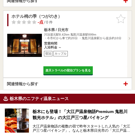
関連情報から探す
ホテル栂の季（つがのき）
お気に入
りに追加
-点
/ 0 件
栃木県 / 日光市
川治湯元駅8.42km
鬼怒川温泉駅699m
・今市ICから車で約20分 ・鬼怒川温泉駅から徒歩約10分
営業時間
入浴料金 ～
宿泊
カップル
楽天トラベルの宿泊プランを見る
関連情報から探す
栃木県のニフティ温泉ニュース
栃木にも登場！「大江戸温泉物語Premium 鬼怒川
観光ホテル」の大江戸三つ星バイキング
大江戸温泉物語の複数の宿で昨年スタートした人気の「大江
戸三つ星バイキング」。なんと栃木県日光市の「大江戸温泉
物語Premium 鬼怒川観光ホテル」でも始まっています。