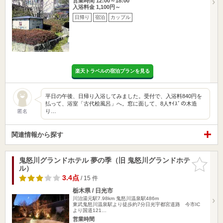
営業時間 12:00～18:00
入浴料金 1,100円～
日帰り
宿泊
カップル
楽天トラベルの宿泊プランを見る
平日の午後、日帰り入浴してみました。受付で、入浴料840円を
払って、浴室「古代桧風呂」へ。窓に面して、8人ｻｲｽﾞの木造
り…
匿名
関連情報から探す
鬼怒川グランドホテル 夢の季（旧 鬼怒川グランドホテ
お気に入
ル）
りに追加
3.4点
/ 15 件
栃木県 / 日光市
川治湯元駅7.98km
鬼怒川温泉駅486m
東武鬼怒川温泉駅より徒歩約7分日光宇都宮道路 今市IC
より国道121…
営業時間