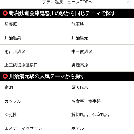
メインとなる天然温泉のお風呂をはじめ、リラックスエリア
ニフティ温泉ニュースTOPへ
やキッズエリア、カフェレストランなど、施設の隅々までチ
ェックしてきました！
この記事では、塩原温泉の概要や魅力とともに、おすすめの
野岩鉄道会津鬼怒川の駅から同じテーマで探す
宿泊施設と観光・グルメスポット、日帰り温泉を順に紹介し
ます。
新藤原
龍王峡
塩原温泉で、いつもの温泉旅行とは一味違う旅行体験をして
みませんか。
川治温泉
川治湯元
湯西川温泉
中三依温泉
上三依塩原温泉口
男鹿高原
川治湯元駅の人気テーマから探す
宿泊
露天風呂
カップル
お食事・食事処
冷え性
貸切風呂、個室風呂
エステ・マッサージ
ホテル