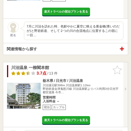
楽天トラベルの宿泊プランを見る
7月に川治を訪れた時、色鮮やかに夏空に映える黄金橋(青いのだ
が)と野岩鉄道、そして２つの川の合流地点に位置するこの宿に
一目…
匿名
関連情報から探す
川治温泉 一柳閣本館
お気に入
りに追加
3.7点
/ 13 件
栃木県 / 日光市 / 川治温泉
川治湯元駅398m
川治温泉駅1.12km
野岩鉄道会津鬼怒川線 川治温泉駅よりバス利用3分日光宇
都宮道路 今市…
営業時間
入浴料金 ～
宿泊
カップル
楽天トラベルの宿泊プランを見る