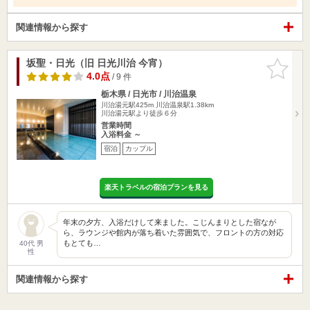
関連情報から探す
坂聖・日光（旧 日光川治 今宵）
お気に入
りに追加
4.0点
/ 9 件
栃木県 / 日光市 / 川治温泉
川治湯元駅425m
川治温泉駅1.38km
川治湯元駅より徒歩６分
営業時間
入浴料金 ～
宿泊
カップル
楽天トラベルの宿泊プランを見る
年末の夕方、入浴だけして来ました。こじんまりとした宿なが
ら、ラウンジや館内が落ち着いた雰囲気で、フロントの方の対応
もとても…
40代 男
性
関連情報から探す