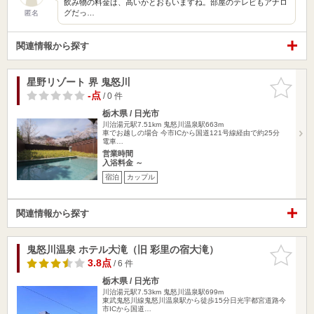
飲み物の料金は、高いかとおもいますね。部屋のテレビもアナロ
グだっ…
匿名
関連情報から探す
星野リゾート 界 鬼怒川
お気に入
りに追加
-点
/ 0 件
栃木県 / 日光市
川治湯元駅7.51km
鬼怒川温泉駅663m
車でお越しの場合 今市ICから国道121号線経由で約25分
電車…
営業時間
入浴料金 ～
宿泊
カップル
関連情報から探す
鬼怒川温泉 ホテル大滝（旧 彩里の宿大滝）
お気に入
りに追加
3.8点
/ 6 件
栃木県 / 日光市
川治湯元駅7.53km
鬼怒川温泉駅699m
東武鬼怒川線鬼怒川温泉駅から徒歩15分日光宇都宮道路今
市ICから国道…