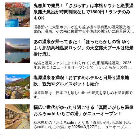
鬼怒川で発見！「さぷらす」は本格サウナと絶景温
ここは首都圏から1泊で行きやすい鬼怒川温泉の渓流沿いに
泉露天風呂が時間制限なしで1500円！ランチのみ
建つホテルで、バイキングの他にも天然温泉の大浴場とサウ
ナ、フリーフローサービスのラウンジなど館内で楽しめるス
もOK
ポットがたくさんあり、3世代旅行やグループ旅行にもぴっ
たり。
渓谷沿いに大型ホテルが立ち並ぶ栃木県有数の温泉観光地・
鬼怒川温泉。その南に位置する小佐越の川沿いに絶景露天風
そんな「大江戸温泉物語Premium 鬼怒川観光ホテル」の魅
呂と本格サウナが自慢の「さぷらす」はあります。
力を詳しく紹介しちゃいます。
あの温泉が帰ってきた！「ほったらかしの宿 ゆう
こだわりのサウナ、掛け流しの水風呂、天然温泉の露天風
ふり那須高雄温泉ロッジ」の天空露天プールは絶景
呂、食事処、休憩室など備えて、決して大規模施設ではあり
───
ませんが、鬼怒川温泉観光の行き帰りに、はたまたサウナで
掛け流し
提供元：大江戸温泉物語ホテルズ＆リゾーツ株式会社【P
一日リフレッシュするための目的地に！ぜひオススメしたい
R】
スポットです。時間制限も無いので1人1,500円でひがな一
名湯と温泉ファンによく知られていた那須高雄温泉。2025
この記事は大江戸温泉物語Premium 鬼怒川観光ホテルのPR
日サウナや温泉を楽しんでお昼も食べてごろごろできちゃい
年10月にリニューアルオープンして「ほったらかしの宿 ゆ
記事です。
ますよ。
うふり那須高雄温泉ロッジ」として新たなスタートを切りま
した。
塩原温泉を満喫！おすすめホテルと日帰り温泉施
那須湯本の温泉街から少し離れた静かな環境、一軒宿ゆえに
設、観光やグルメスポットも紹介
許される露天風呂からの絶景、日帰り入浴や素泊まりで気楽
に温泉が楽しめるこちらのお宿をさっそく取材してきまし
塩原温泉は、日本でも珍しい6つの泉質を楽しめる温泉郷で
た。
す。
2名1室利用で1人あたり4,500円～と、思い立ったらすぐに
泊まりに行かれるお手頃価格も嬉しいです。
栃木県の北部にある箒川のほとりに11の温泉地が点在し、
───
幅広い世代がゆったり過ごせる「真岡いがしら温泉
古くから多くの人々から癒やしの場として愛されてきまし
提供元：アイコニア・ホスピタリティ株式会社【PR】
おふろcafé いちごの湯」がニューオープン！
た。
この記事はほったらかしの宿 ゆうふり那須高雄温泉ロッジ
のPR記事です。
栃木県初の「おふろcafé」となる「真岡いがしら温泉 おふ
温泉に加えて、豊かな自然を感じられる観光スポットや、こ
ろcafé いちごの湯」が2025年3月27日にニューオープンす
こでしか味わえないご当地グルメなど、多彩な魅力がある北
るとのことで、プレオープン期間に早速訪問。
関東の人気温泉地です。