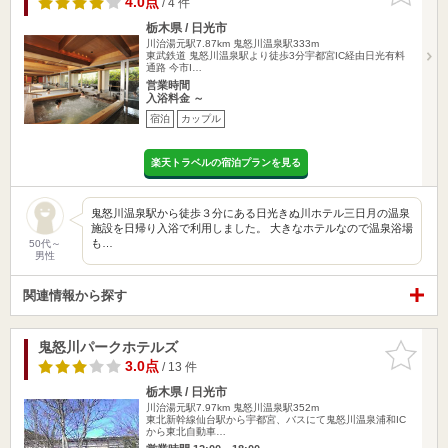
4.0点
/ 4 件
栃木県 / 日光市
川治湯元駅7.87km
鬼怒川温泉駅333m
東武鉄道 鬼怒川温泉駅より徒歩3分宇都宮IC経由日光有料
通路 今市I…
営業時間
入浴料金 ～
宿泊
カップル
楽天トラベルの宿泊プランを見る
鬼怒川温泉駅から徒歩３分にある日光きぬ川ホテル三日月の温泉
施設を日帰り入浴で利用しました。 大きなホテルなので温泉浴場
も…
50代～
男性
関連情報から探す
鬼怒川パークホテルズ
お気に入
りに追加
3.0点
/ 13 件
栃木県 / 日光市
川治湯元駅7.97km
鬼怒川温泉駅352m
東北新幹線仙台駅から宇都宮、バスにて鬼怒川温泉浦和IC
から東北自動車…