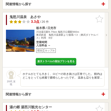
関連情報から探す
鬼怒川温泉 あさや
お気に入
りに追加
3.3点
/ 26 件
栃木県 / 日光市
川治湯元駅6.75km
鬼怒川公園駅660m
東武鉄道 鬼怒川温泉駅より循環バス（東武ダイヤルバ
ス）利用 8分
営業時間
入浴料金 ～
宿泊
カップル
楽天トラベルの宿泊プランを見る
ホテルがとても大きく、ロビーの吹き抜けは圧巻でした。 館内は
どこをとっても綺麗で素晴らしかったです。 温泉も辺りを展望…
20代 女
性
関連情報から探す
湯の郷 湯西川観光センター
お気に入
りに追加