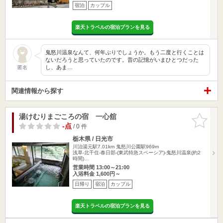
宿泊
カップル
楽天トラベルの宿泊プランを見る
鬼怒川温泉なんて、何年ぶりでしょうか。もう二度と行くことは
ないだろうと思っていたのです。昔の記憶がいまひとつだった
し、あま…
匿名
関連情報から探す
湯けむりまごころの宿 一心舘
お気に入
りに追加
-点
/ 0 件
栃木県 / 日光市
川治湯元駅7.01km
鬼怒川公園駅969m
浅草-北千住-春日部-(東武特急スペーシア)-鬼怒川温泉(約2
時間)…
営業時間 13:00～21:00
入浴料金 1,600円～
日帰り
宿泊
カップル
楽天トラベルの宿泊プランを見る