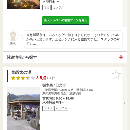
入浴料金 ～
宿泊
カップル
楽天トラベルの宿泊プランを見る
鬼怒川温泉は、いろんな所に泊まりましたが、その中でもレベル
が高いと思います。上位ランクに入る旅館ですね。 スタッフの対
応も…
匿名
関連情報から探す
鬼怒太の湯
お気に入
りに追加
3.5点
/ 3 件
栃木県 / 日光市
川治湯元駅8.03km
鬼怒川温泉駅151m
東武鬼怒川線 鬼怒川温泉駅前
営業時間 9:00～18:00
入浴料金 0円～
日帰り
カップル