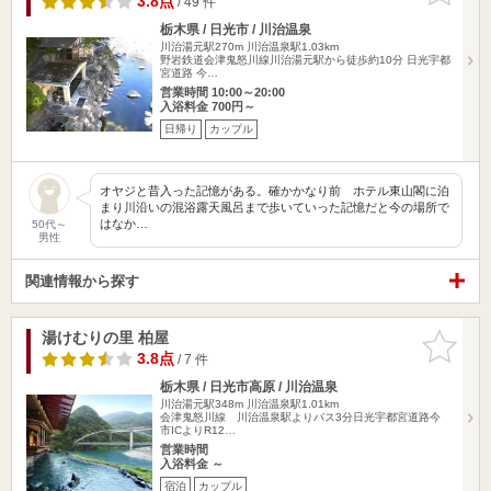
3.8点
/ 49 件
栃木県 / 日光市 / 川治温泉
川治湯元駅270m
川治温泉駅1.03km
野岩鉄道会津鬼怒川線川治湯元駅から徒歩約10分 日光宇都
宮道路 今…
営業時間 10:00～20:00
入浴料金 700円～
日帰り
カップル
オヤジと昔入った記憶がある。確かかなり前 ホテル東山閣に泊
まり川沿いの混浴露天風呂まで歩いていった記憶だと今の場所で
はなか…
50代～
男性
関連情報から探す
湯けむりの里 柏屋
お気に入
りに追加
3.8点
/ 7 件
栃木県 / 日光市高原 / 川治温泉
川治湯元駅348m
川治温泉駅1.01km
会津鬼怒川線 川治温泉駅よりバス3分日光宇都宮道路今
市ICよりR12…
営業時間
入浴料金 ～
宿泊
カップル