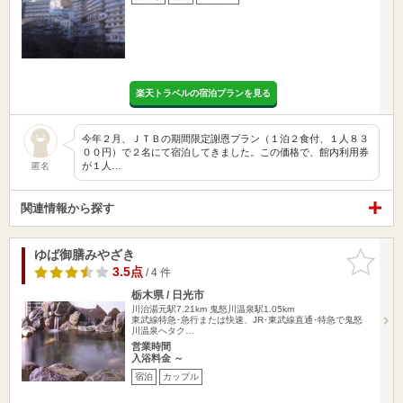
楽天トラベルの宿泊プランを見る
今年２月、ＪＴＢの期間限定謝恩プラン（１泊２食付、１人８３
００円）で２名にて宿泊してきました。この価格で、館内利用券
が１人…
匿名
関連情報から探す
ゆば御膳みやざき
お気に入
りに追加
3.5点
/ 4 件
栃木県 / 日光市
川治湯元駅7.21km
鬼怒川温泉駅1.05km
東武線特急･急行または快速、JR･東武線直通･特急で鬼怒
川温泉へタク…
営業時間
入浴料金 ～
宿泊
カップル