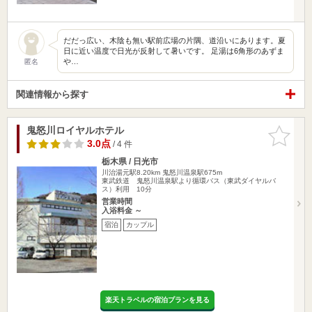
だだっ広い、木陰も無い駅前広場の片隅、道沿いにあります。夏
日に近い温度で日光が反射して暑いです。 足湯は6角形のあずま
や…
匿名
関連情報から探す
鬼怒川ロイヤルホテル
お気に入
りに追加
3.0点
/ 4 件
栃木県 / 日光市
川治湯元駅8.20km
鬼怒川温泉駅675m
東武鉄道 鬼怒川温泉駅より循環バス（東武ダイヤルバ
ス）利用 10分
営業時間
入浴料金 ～
宿泊
カップル
楽天トラベルの宿泊プランを見る