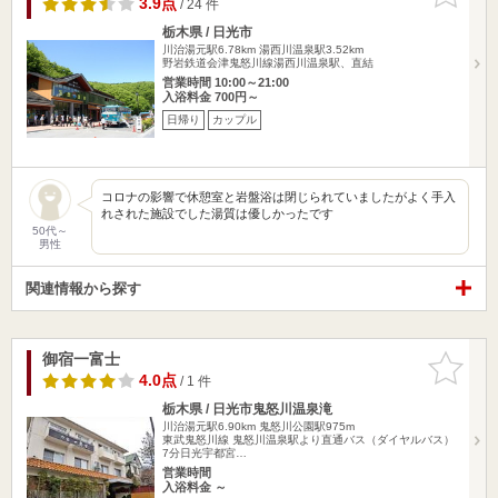
3.9点
/ 24 件
栃木県 / 日光市
川治湯元駅6.78km
湯西川温泉駅3.52km
野岩鉄道会津鬼怒川線湯西川温泉駅、直結
営業時間 10:00～21:00
入浴料金 700円～
日帰り
カップル
コロナの影響で休憩室と岩盤浴は閉じられていましたがよく手入
れされた施設でした湯質は優しかったです
50代～
男性
関連情報から探す
御宿一富士
お気に入
りに追加
4.0点
/ 1 件
栃木県 / 日光市鬼怒川温泉滝
川治湯元駅6.90km
鬼怒川公園駅975m
東武鬼怒川線 鬼怒川温泉駅より直通バス（ダイヤルバス）
7分日光宇都宮…
営業時間
入浴料金 ～