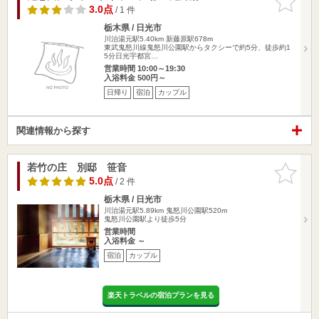
りに追加
3.0点
/ 1 件
栃木県 / 日光市
川治湯元駅5.40km
新藤原駅678m
東武鬼怒川線鬼怒川公園駅からタクシーで約5分、徒歩約1
5分日光宇都宮…
営業時間 10:00～19:30
入浴料金 500円～
日帰り
宿泊
カップル
関連情報から探す
若竹の庄 別邸 笹音
お気に入
りに追加
5.0点
/ 2 件
栃木県 / 日光市
川治湯元駅5.89km
鬼怒川公園駅520m
鬼怒川公園駅より徒歩5分
営業時間
入浴料金 ～
宿泊
カップル
楽天トラベルの宿泊プランを見る