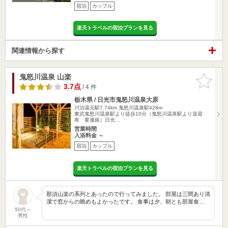
宿泊
カップル
楽天トラベルの宿泊プランを見る
関連情報から探す
鬼怒川温泉 山楽
お気に入
りに追加
3.7点
/ 4 件
栃木県 / 日光市鬼怒川温泉大原
川治湯元駅7.74km
鬼怒川温泉駅428m
東武鬼怒川温泉駅より徒歩10分（鬼怒川温泉駅より送迎
有 要連絡）日光…
営業時間
入浴料金 ～
宿泊
カップル
楽天トラベルの宿泊プランを見る
那須山楽の系列とあったので行ってみました。 部屋は三間あり清
潔で窓からの眺めもよかったです。 食事は夕、朝とも部屋食…
50代～
男性