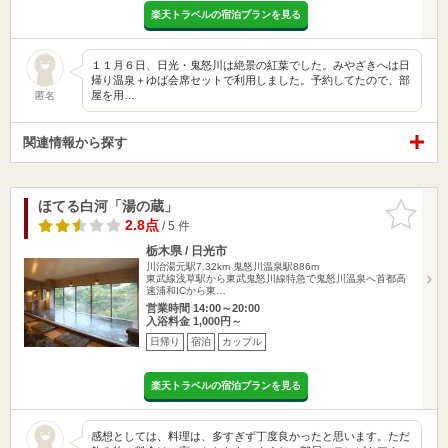
楽天トラベルの宿泊プランを見る
１１月６日、日光・鬼怒川は絶景の紅葉でした。みやざきへは日
帰り温泉＋ゆば会席セットで利用しました。予約してたので、部
屋を用…
匿名
関連情報から探す
ほてる白河「湯の蔵」
お気に入
りに追加
2.8点
/ 5 件
栃木県 / 日光市
川治湯元駅7.32km
鬼怒川温泉駅886m
東武線浅草駅から東武鬼怒川線特急で鬼怒川温泉へ首都高
速浦和ICから東…
営業時間 14:00～20:00
入浴料金 1,000円～
日帰り
宿泊
カップル
楽天トラベルの宿泊プランを見る
感想としては、料理は、多すぎず丁度良かったと思います。ただ