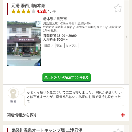
元湯 湯西川館本館
お気に入
りに追加
4.2点
/ 5 件
栃木県 / 日光市
川治湯元駅4.03km
湯西川温泉駅40m
野岩鉄道湯西川温泉駅より路線バス30分今市ICより国道12
1号を鬼怒…
営業時間 13:00～20:00
入浴料金 500円～
日帰り
宿泊
カップル
楽天トラベルの宿泊プランを見る
かまくら祭りを見についでに立ち寄りました。 眺めがあまりいい
とは言えませんが、露天風呂はいい温度のお湯で気持ち良かった
で…
匿名
関連情報から探す
鬼怒川温泉オートキャンプ場 上滝乃湯
お気に入