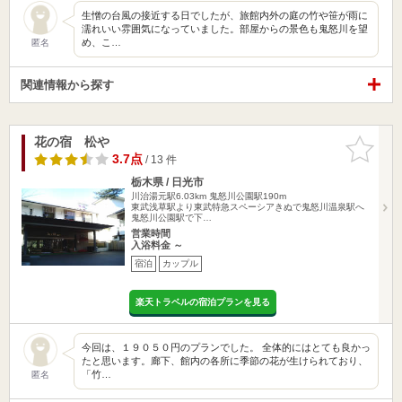
生憎の台風の接近する日でしたが、旅館内外の庭の竹や笹が雨に
濡れいい雰囲気になっていました。部屋からの景色も鬼怒川を望
め、こ…
匿名
関連情報から探す
花の宿 松や
お気に入
りに追加
3.7点
/ 13 件
栃木県 / 日光市
川治湯元駅6.03km
鬼怒川公園駅190m
東武浅草駅より東武特急スペーシアきぬで鬼怒川温泉駅へ
鬼怒川公園駅で下…
営業時間
入浴料金 ～
宿泊
カップル
楽天トラベルの宿泊プランを見る
今回は、１９０５０円のプランでした。 全体的にはとても良かっ
たと思います。廊下、館内の各所に季節の花が生けられており、
「竹…
匿名