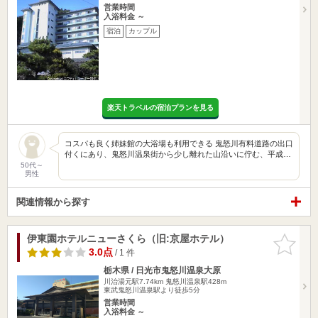
営業時間
入浴料金 ～
宿泊
カップル
楽天トラベルの宿泊プランを見る
コスパも良く姉妹館の大浴場も利用できる 鬼怒川有料道路の出口
付くにあり、鬼怒川温泉街から少し離れた山沿いに佇む、平成…
50代～
男性
関連情報から探す
伊東園ホテルニューさくら（旧:京屋ホテル）
お気に入
りに追加
3.0点
/ 1 件
栃木県 / 日光市鬼怒川温泉大原
川治湯元駅7.74km
鬼怒川温泉駅428m
東武鬼怒川温泉駅より徒歩5分
営業時間
入浴料金 ～