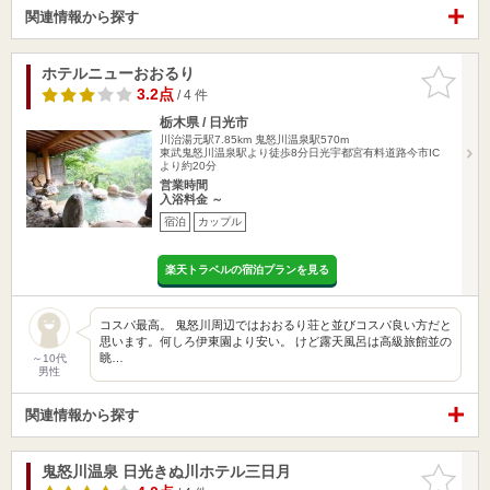
関連情報から探す
ホテルニューおおるり
お気に入
りに追加
3.2点
/ 4 件
栃木県 / 日光市
川治湯元駅7.85km
鬼怒川温泉駅570m
東武鬼怒川温泉駅より徒歩8分日光宇都宮有料道路今市IC
より約20分
営業時間
入浴料金 ～
宿泊
カップル
楽天トラベルの宿泊プランを見る
コスパ最高。 鬼怒川周辺ではおおるり荘と並びコスパ良い方だと
思います。何しろ伊東園より安い。 けど露天風呂は高級旅館並の
眺…
～10代
男性
関連情報から探す
鬼怒川温泉 日光きぬ川ホテル三日月
お気に入
りに追加