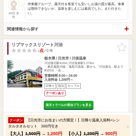
伊東園グループ。露天付き客室でも安いしお湯の質が最高。食事
は期待できないが、温泉を楽しむには最高でした。また行きた
い。
40代 女
性
関連情報から探す
リブマックスリゾート川治
お気に入
りに追加
-点
/ 0 件
栃木県 / 日光市 / 川俣温泉
川治湯元駅416m
川治温泉駅1.27km
・東武鬼怒川線「鬼怒川温泉」駅から「川治湯元」駅まで
約20分 ・会…
営業時間 8:00～24:00
入浴料金 1,200円～
日帰り
宿泊
カップル
クーポンあり
楽天トラベルの宿泊プランを見る
【日光市にお住まいの方限定！】日帰り温泉入浴料+レン
クーポン
タルタオルセット 300円引き
【大人】
1,500円
→
1,200円
【小人】
1,200円
→
900円