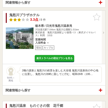
関連情報から探す
鬼怒川プラザホテル
お気に入
りに追加
3.3点
/ 8 件
栃木県 / 日光市鬼怒川温泉滝
川治湯元駅7.04km
鬼怒川公園駅1.01km
東武鉄道 鬼怒川温泉駅より循環バス（東武ダイヤルバ
ス）利用 10分
営業時間
入浴料金 ～
宿泊
カップル
楽天トラベルの宿泊プランを見る
2種の源泉と鬼怒川の絶景を楽しむ大浴場 鬼怒川温泉街の中心地
に位置し、鬼怒川の河畔に面してに佇む、昭和26年（195…
50代～
男性
関連情報から探す
鬼怒川温泉 ものぐさの宿 花千郷
お気に入