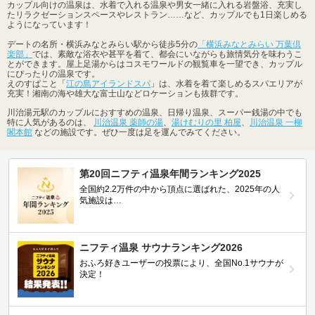
カップル向けの温泉は、水着で入れる温泉や男女一緒に入れる岩盤浴、充実し
たリラクゼーションスペースやレストラン……など、カップルでも1日楽しめる
ようになっています！
デートの名所・横浜みなとみらい駅から徒歩5分の
「横浜みなとみらい 万葉倶
楽部」
では、素敵な浴衣や甚平を着て、都会にいながらも旅情気分を味わうこ
とができます。屋上足湯からはコスモワールドの観覧車を一望でき、カップル
にぴったりの温泉です。
えのすぱこと「
江の島アイランドスパ
」は、水着を着て楽しめるスパエリアが
充実！湘南の海や雄大な富士山などロケーションも抜群です。
川治湯元駅のカップルにおすすめの温泉、日帰り温泉、スーパー銭湯の中でも
特に人気があるのは、
川治温泉 薬師の湯
、
湯けむりの里 柏屋
、
川治温泉 一柳
閣本館
などの施設です。ぜひ一度は足を運んでみてください。
第20回ニフティ温泉年間ランキング2025
全国約2.2万件の中から頂点に選ばれた、2025年の人
気施設は…
ニフティ温泉 サウナランキング2026
おふろ好きユーザーの投票により、全国No.1サウナが
決定！