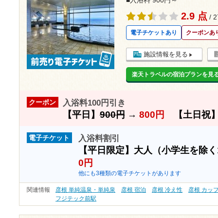
2.9 点
/ 
電子チケットあり
クーポンあ
施設情報を見る
楽天トラベルの宿泊プランを見
入浴料100円引き
クーポン
【平日】
900円
→
800円
【土日祝
入浴料割引
電子チケット
【平日限定】大人（小学生を除く
0円
他にも3種類の電子チケットがあります
関連情報
彦根 単純温泉・単純泉
彦根 宿泊
彦根 冷え性
彦根 カッ
フジテック前駅