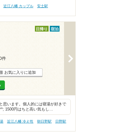
近江八幡 カップル
安土駅
日帰り
宿泊
>
50件
お気に入りに追加
る
と思います。個人的には寝湯が好きで
 1500円はちと高い気もし…
の湯
近江八幡 冷え性
朝日野駅
日野駅