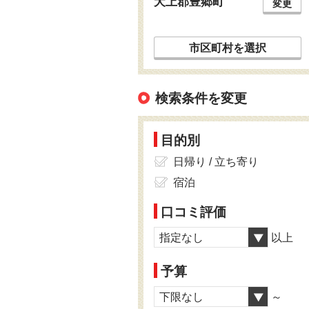
犬上郡豊郷町
変更
市区町村を選択
検索条件を変更
目的別
日帰り / 立ち寄り
宿泊
口コミ評価
指定なし
以上
予算
下限なし
～