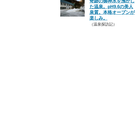
奇跡の御神水を沸かし
た温泉。pH9.6の美人
泉質。本格オープンが
楽しみ。
（温泉探訪記）