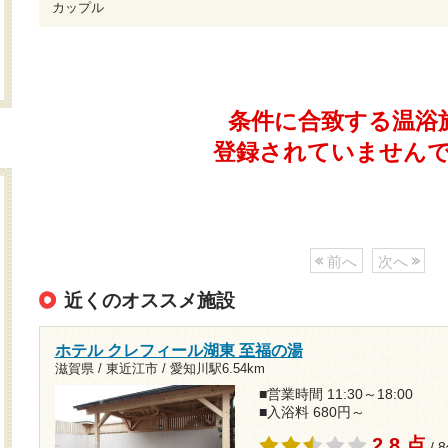
カップル
条件に合致する温浴
登録されていません
前へ
次へ
近くのオススメ施設
ホテル クレフィール湖東 至福の湯
滋賀県 / 東近江市 /
愛知川駅6.54km
■営業時間 11:30～18:00
■入浴料 680円～
2.8 点
/ 