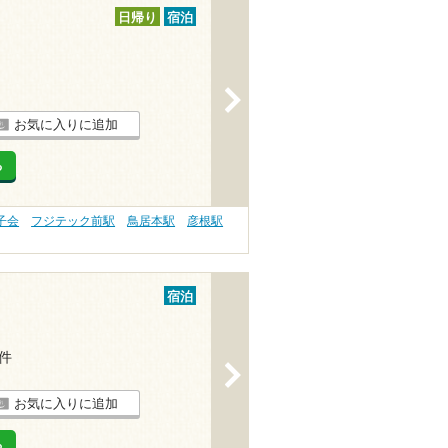
日帰り
宿泊
>
お気に入りに追加
る
子会
フジテック前駅
鳥居本駅
彦根駅
宿泊
1件
>
お気に入りに追加
る