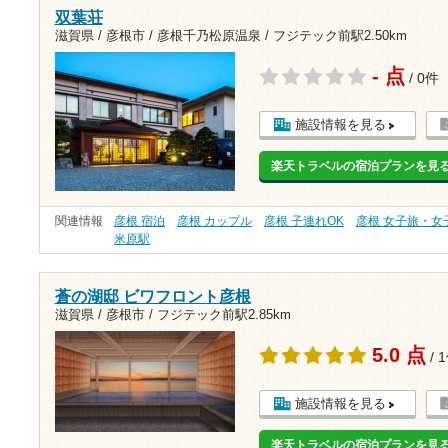
双葉荘
滋賀県 / 彦根市 / 彦根千乃松原温泉 /
フジテック前駅2.50km
- 点
/ 0件
施設情報を見る
楽天トラベルの宿泊プランを見
関連情報
彦根 宿泊
彦根 カップル
彦根 子連れOK
彦根 女子旅・女
米原駅
蒼の湖邸 ビワフロント彦根
滋賀県 / 彦根市 /
フジテック前駅2.85km
5.0 点
/ 
施設情報を見る
楽天トラベルの宿泊プランを見