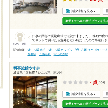
施設情報を見る
楽天トラベルの宿泊プランを見
仕事の関係で長期出張で滋賀に来ました。 移動の疲
てネットで調べたら意外と近い所だったので早速行き
50代～ 男性
関連情報
近江八幡 宿泊
近江八幡 カップル
近江八幡 ひとり旅・一人
豊郷駅
五箇荘駅
河辺の森駅
料亭旅館やす井
滋賀県 / 彦根市 /
ひこね芹川駅364m
- 点
/ 0件
施設情報を見る
楽天トラベルの宿泊プランを見