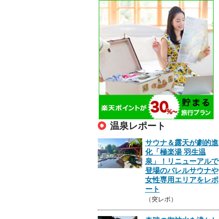
温泉レポート
サウナ＆露天が劇的進
化「極楽湯 羽生温
泉」！リニューアルで
登場のバレルサウナや
女性専用エリアをレポ
ート
（突レポ）