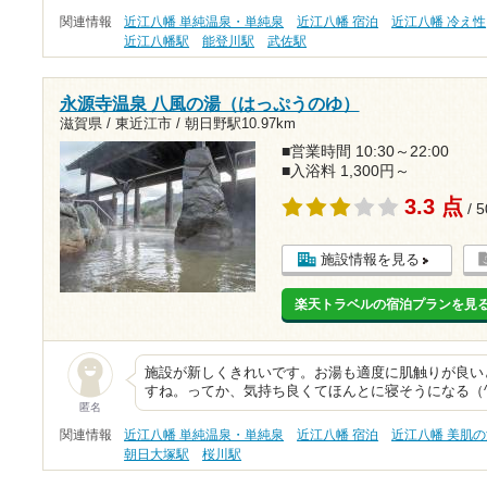
関連情報
近江八幡 単純温泉・単純泉
近江八幡 宿泊
近江八幡 冷え性
近江八幡駅
能登川駅
武佐駅
永源寺温泉 八風の湯（はっぷうのゆ）
滋賀県 / 東近江市 /
朝日野駅10.97km
■営業時間 10:30～22:00
■入浴料 1,300円～
3.3 点
/ 
施設情報を見る
楽天トラベルの宿泊プランを見
施設が新しくきれいです。お湯も適度に肌触りが良い
すね。ってか、気持ち良くてほんとに寝そうになる（^^;
匿名
関連情報
近江八幡 単純温泉・単純泉
近江八幡 宿泊
近江八幡 美肌
朝日大塚駅
桜川駅