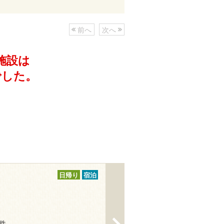
前へ
次へ
施設は
でした。
日帰り
宿泊
>
8件