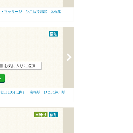
テ・マッサージ
ひこね芹川駅
彦根駅
宿泊
>
お気に入りに追加
る
（徒歩10分以内）
彦根駅
ひこね芹川駅
日帰り
宿泊