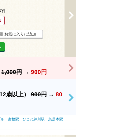
27件
>
り
お気に入りに追加
る
>
】
1,000円
→
900円
12歳以上）
900円
→
80
>
プル
彦根駅
ひこね芹川駅
鳥居本駅