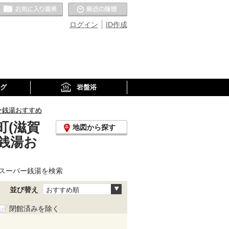
お気に入りの温泉
最近の履歴
ログイン
ID作成
グ
岩盤浴
ー銭湯おすすめ
町(滋賀
地図から探す
銭湯お
スーパー銭湯を検索
並び替え
おすすめ順
閉館済みを除く