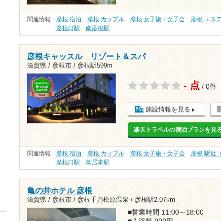
関連情報
彦根 宿泊
彦根 カップル
彦根 女子旅・女子会
彦根 エス
彦根口駅
南彦根駅
彦根キャッスル リゾート＆スパ
滋賀県 / 彦根市 /
彦根駅599m
- 点
/ 0件
施設情報を見る
楽天トラベルの宿泊プランを見
関連情報
彦根 宿泊
彦根 カップル
彦根 女子旅・女子会
彦根 駅近
彦根口駅
鳥居本駅
亀の井ホテル 彦根
滋賀県 / 彦根市 / 彦根千乃松原温泉 /
彦根駅2.07km
■営業時間 11:00～18:00
■入浴料 900円～