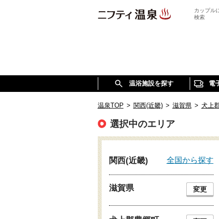
カップル
検索
温浴施設を探す
電
温泉TOP
>
関西(近畿)
>
滋賀県
>
犬上
選択中のエリア
全国から探す
関西(近畿)
滋賀県
変更