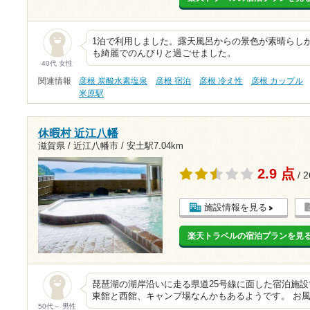
1泊で利用しました。露天風呂からの景色が素晴らし
も綺麗でのんびりと過ごせました。
40代 女性
関連情報
彦根 炭酸水素塩泉
彦根 宿泊
彦根 冷え性
彦根 カップル
米原駅
休暇村 近江八幡
滋賀県 / 近江八幡市 /
安土駅7.04km
2.9 点
/ 
施設情報を見る
楽天トラベルの宿泊プランを見
琵琶湖の湖岸沿いに走る県道25号線に面した宿泊施
東館と西館、キャンプ場なんかもあるようです。 お
50代～ 男性