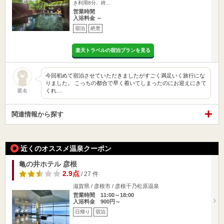
き利用8分、終…
営業時間
入浴料金 ～
宿泊
絶景
楽天トラベルの宿泊プランを見る
今回初めて宿泊させていただきましたがすごく満足いく旅行にな
りました。 こっちの都合で早く着いてしまったのにお迎えにきて
くれ…
匿名
関連情報から探す
近くのオススメ温泉クーポン
亀の井ホテル 彦根
2.9点
/ 27 件
滋賀県 / 彦根市 / 彦根千乃松原温泉
営業時間 11:00～18:00
入浴料金 900円～
日帰り
宿泊