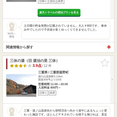
日帰り
宿泊
絶景
楽天トラベルの宿泊プランを見る
土日曜の料金形態が記載されていません。大人￥800です。 春休
み中でしたので子供達が多くゆっくりできませんでした。
50代～
男性
関連情報から探す
三休の湯（旧 湯治の里 三休）
お気に入
りに追加
3.9点
/ 12 件
三重県 / 三重郡菰野町
湯の山温泉駅3.13km
国道306号より10分
営業時間 11:00～20:00
入浴料金 800円～
日帰り
絶景
三重・湯ノ山温泉街から朝明渓谷へ向かう道中にあるちょっと変
わった施設です。ほとんどＰＲされている様子も無ければ、直近