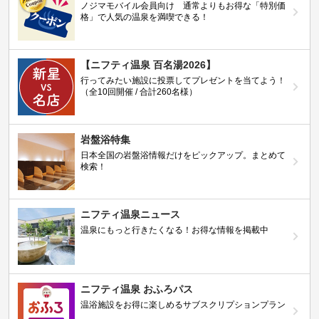
ノジマモバイル会員向け 通常よりもお得な「特別価
格」で人気の温泉を満喫できる！
【ニフティ温泉 百名湯2026】
行ってみたい施設に投票してプレゼントを当てよう！
（全10回開催 / 合計260名様）
岩盤浴特集
日本全国の岩盤浴情報だけをピックアップ。まとめて
検索！
ニフティ温泉ニュース
温泉にもっと行きたくなる！お得な情報を掲載中
ニフティ温泉 おふろパス
温浴施設をお得に楽しめるサブスクリプションプラン