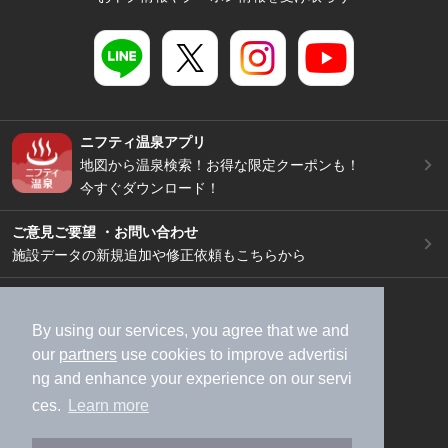
ニフティ温泉アプリ
地図から温泉検索！お得な限定クーポンも！
今すぐダウンロード！
ご意見ご要望 ・お問い合わせ
施設データの新規追加や修正依頼もこちらから
スマートフォン
/
PC
加盟店募集（資料請求）
広告出稿のご案内
By using our services, you agree that we and
our
partners
use cookies to improve advertisi
利用規約
ライフスタイルMEMBERS+規約
ng and enhance your experience on our servi
特定商取引法に基づく表記
ヘルプ
採用情報
ces.
Learn more
運営会社
個人情報保護ポリシー
©NIFTY Lifestyle Co., Ltd.