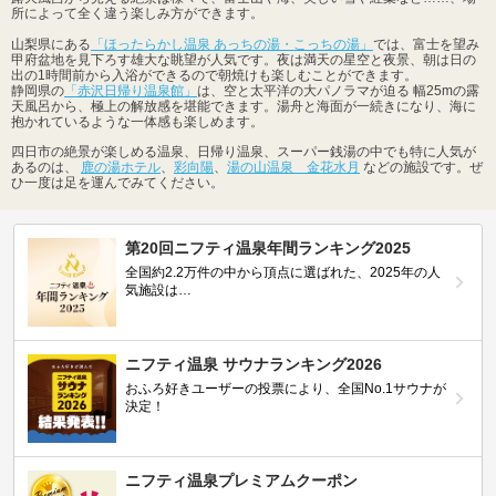
所によって全く違う楽しみ方ができます。
山梨県にある
「ほったらかし温泉 あっちの湯・こっちの湯」
では、富士を望み
甲府盆地を見下ろす雄大な眺望が人気です。夜は満天の星空と夜景、朝は日の
出の1時間前から入浴ができるので朝焼けも楽しむことができます。
静岡県の
「赤沢日帰り温泉館」
は、空と太平洋の大パノラマが迫る 幅25mの露
天風呂から、極上の解放感を堪能できます。湯舟と海面が一続きになり、海に
抱かれているような一体感も楽しめます。
四日市の絶景が楽しめる温泉、日帰り温泉、スーパー銭湯の中でも特に人気が
あるのは、
鹿の湯ホテル
、
彩向陽
、
湯の山温泉 金花水月
などの施設です。ぜ
ひ一度は足を運んでみてください。
第20回ニフティ温泉年間ランキング2025
全国約2.2万件の中から頂点に選ばれた、2025年の人
気施設は…
ニフティ温泉 サウナランキング2026
おふろ好きユーザーの投票により、全国No.1サウナが
決定！
ニフティ温泉プレミアムクーポン