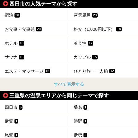
四日市の人気テーマから探す
宿泊
露天風呂
38
23
お食事・食事処
格安（1,000円以下）
20
18
ホテル
冷え性
18
17
サウナ
カップル
16
15
エステ・マッサージ
ひとり旅・一人旅
15
12
すべて表示する
三重県の温泉エリアから同じテーマで探す
四日市
桑名
5
1
伊賀
熊野
1
1
尾鷲
伊勢
1
2