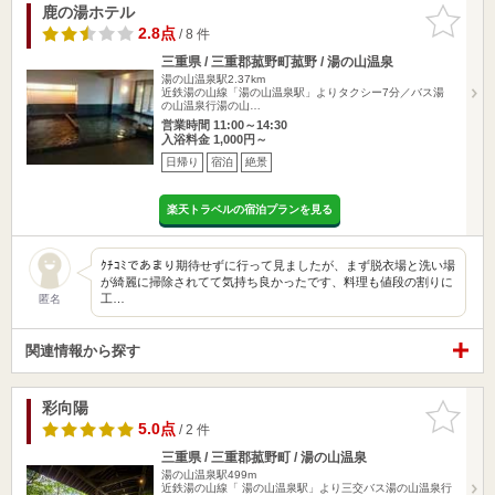
鹿の湯ホテル
お気に入
りに追加
2.8点
/ 8 件
三重県 / 三重郡菰野町菰野 / 湯の山温泉
湯の山温泉駅2.37km
近鉄湯の山線「湯の山温泉駅」よりタクシー7分／バス湯
の山温泉行湯の山…
営業時間 11:00～14:30
入浴料金 1,000円～
日帰り
宿泊
絶景
楽天トラベルの宿泊プランを見る
ｸﾁｺﾐであまり期待せずに行って見ましたが、まず脱衣場と洗い場
が綺麗に掃除されてて気持ち良かったです、料理も値段の割りに
工…
匿名
関連情報から探す
彩向陽
お気に入
りに追加
5.0点
/ 2 件
三重県 / 三重郡菰野町 / 湯の山温泉
湯の山温泉駅499m
近鉄湯の山線「 湯の山温泉駅」より三交バス湯の山温泉行