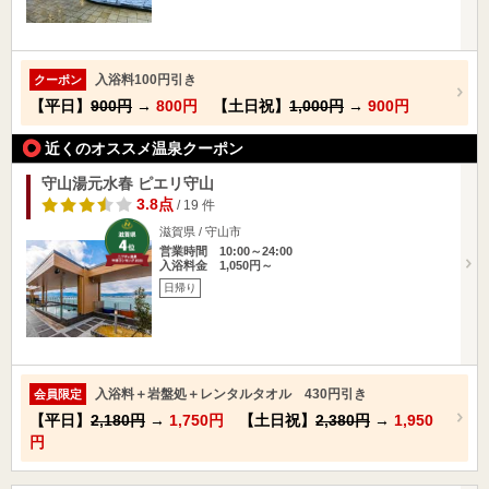
入浴料100円引き
クーポン
【平日】
900円
→
800円
【土日祝】
1,000円
→
900円
近くのオススメ温泉クーポン
守山湯元水春 ピエリ守山
3.8点
/ 19 件
滋賀県 / 守山市
営業時間 10:00～24:00
入浴料金 1,050円～
日帰り
入浴料＋岩盤処＋レンタルタオル 430円引き
会員限定
【平日】
2,180円
→
1,750円
【土日祝】
2,380円
→
1,950
円