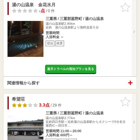
湯の山温泉 金花水月
お気に入
りに追加
-点
/ 0 件
三重県 / 三重郡菰野町 / 湯の山温泉
湯の山温泉駅2.90km
近鉄 湯の山温泉駅より無料送迎５分
営業時間
入浴料金 ～
宿泊
絶景
楽天トラベルの宿泊プランを見る
関連情報から探す
希望荘
お気に入
りに追加
3.3点
/ 29 件
三重県 / 三重郡菰野町 / 湯の山温泉
湯の山温泉駅2.77km
近鉄四日市駅～近鉄湯の山温泉駅からタクシーで5分名古
屋西IC～四日市…
営業時間 11:00～20:00
入浴料金 600円～