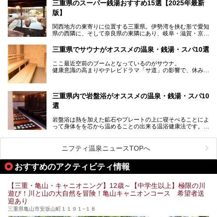
らも英虞湾が一望できる人気の旅館「賢島宝生苑（かしこじ
三重県のスーパー銭湯おすすめ15選【2025年最新
まほうじょうえん）」をご紹介します。日帰り入浴もできま
版】
すよ！
関西地方の東寄りに位置する三重県。伊勢湾を挟む形で愛知
───
県の西隣に、そして奈良県の東隣にあり、岐阜・滋賀・京
提供元：賢島宝生苑【PR】
都・和歌山の各県とも接しています。
この記事は賢島宝生苑のPR記事です。
伊勢神宮を擁する伊勢志摩や、世界遺産に登録された熊野古
三重県でサウナがオススメの温泉・銭湯・スパ10選
道をはじめ、鳥羽水族館、忍者の里・伊賀、鈴鹿サーキッ
ト、松坂牛に伊勢海老……と、観光＆グルメの宝庫です。
ここ最近空前のブームとなっているのがサウナ。
東からも西からも訪れやすい三重県には、ハイクオリティな
健康意識の高まりやテレビドラマ「サ道」の影響で、休みの
スーパー銭湯がたくさん！お風呂も食事もコスパもいい、お
日には「サ活」を楽しむ人が増えています！
すすめ施設の数々をご紹介します。
そこで今回は、観光地としても人気の三重県でおすすめした
三重県内で岩盤浴がオススメの温泉・銭湯・スパ10
いサウナのある温泉や銭湯、スパをご紹介。
気軽に立ち寄れてリラックス効果の高いサウナで、日頃の疲
選
れをリフレッシュしませんか？
岩盤浴は熱を加えた鉱石やプレートの上に寝そべることによ
って身体をを芯から温めることの出来る温浴健康法です。じ
んわりと身体の内部を温めて発汗を促すことでリラックス効
果だけではなく、代謝が高まり健康や美容にも良い影響が期
待できます。今回はそんな岩盤浴にこだわった、三重県内の
ニフティ温泉ニュースTOPへ
オススメ温泉・銭湯・スパ10ヶ所を紹介させていただきま
す。
おすすめのアクティビティ情報
【三重・亀山・キャニオニング】12歳～【中学生以上】極限の川
遊び！川と山の大自然を冒険！亀山キャニオンコース 希望者送
迎あり
三重県亀山市安坂山町１１９１−１８