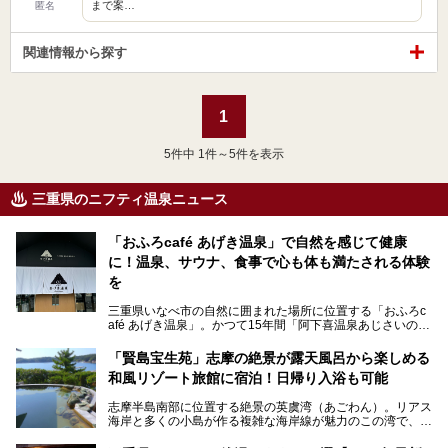
まで案…
匿名
関連情報から探す
1
5
件中 1件～5件を表示
三重県のニフティ温泉ニュース
「おふろcafé あげき温泉」で自然を感じて健康
に！温泉、サウナ、食事で心も体も満たされる体験
を
三重県いなべ市の自然に囲まれた場所に位置する「おふろc
afé あげき温泉」。かつて15年間「阿下喜温泉あじさいの
里」として親しまれてきた施設が、温泉、サウナ、食事、宿
泊が楽しめる施設として2024年4月に新しく生まれ変わりま
「賢島宝生苑」志摩の絶景が露天風呂から楽しめる
した！
和風リゾート旅館に宿泊！日帰り入浴も可能
三重県在住で温泉・サウナ好きな私もずっと行きたいと思っ
志摩半島南部に位置する絶景の英虞湾（あごわん）。リアス
ていた施設……。今回は、地元の方から観光客まで楽しめる
海岸と多くの小島が作る複雑な海岸線が魅力のこの湾で、最
「おふろcafé あげき温泉」をじっくりご紹介していきま
大の島である賢島の景勝地に建ち、お部屋からも露天風呂か
す。