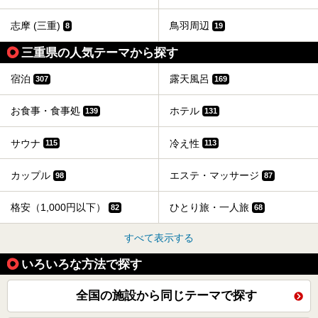
志摩 (三重)
鳥羽周辺
8
19
三重県の人気テーマから探す
宿泊
露天風呂
307
169
お食事・食事処
ホテル
139
131
サウナ
冷え性
115
113
カップル
エステ・マッサージ
98
87
格安（1,000円以下）
ひとり旅・一人旅
82
68
すべて表示する
いろいろな方法で探す
全国の施設から同じテーマで探す