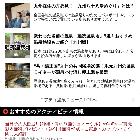
ずの豊かな自然、独自の歴史や文化など、多くの人を惹きつ
九州在住の方必見！「九州八十八湯めぐり」とは？
けてやまない魅力あふれる観光県です。
全国各地の温泉地では温泉巡りのためにパスポートや、スタ
そんな沖縄県のスーパー銭湯には、ホテル併設などリゾート
ンプ帳などの設置している所もありますよね？
と同時に楽しめる施設が多くあります。日帰りでも旅行気分
その中でも九州には、九州各県の有名な温泉地を巡るための
を味わえる、沖縄のスーパー銭湯をご紹介します。
「九州八十八湯めぐり」があるんです。
九州を回って歩くのはなかなか大変ですが、九州で温泉好き
変わった名前の温泉「難読温泉地」5選！おすすめ
な方ならぜひ参加してみたいスタンプラリーでしょう。
温泉施設もご紹介【九州版】
日本には約2,900ヶ所もの温泉地があり、中には変わった名
前や読み方が難しい温泉が沢山あります。
そこで日本各地にある「難読温泉地」を、地域ごとにクイズ
“共同湯王国”九州の共同浴場20選！地元九州の温泉
形式でご紹介。第５回目(最終回)である今回は、九州地方の
ライターが源泉かけ流し極上湯を厳選
難読温泉地をピックアップしました。
また、各温泉地のおすすめ温泉施設も併せてご紹介します。
歴史ある温泉地で多くみられ、主として地域住民向けの温泉
浴場である『共同浴場(共同湯)』。総じて低料金で入浴で
いくつ読めるか、ぜひチャレンジしてみて下さいね！
き、観光的側面よりも生活のためのお風呂の要素が強い点が
特徴です。
共同浴場は全国各地の温泉地にありますが、特に九州地方は
ニフティ温泉ニュースTOPへ
共同湯文化が古くから発展し、質・量ともに大変充実。九州
は“共同湯王国”といっても決して過言では無いでしょう。
おすすめのアクティビティ情報
今回は地元在住の九州の温泉ライターである筆者が過去入浴
した中から、源泉かけ流しと泉質の良さにこだわって九州の
共同浴場を20施設厳選。入浴マナーを守りながら、ぜひ湯
当日予約大歓迎❗【沖縄・青の洞窟シュノーケル】⭐GoPro写真撮
めぐりの参考にされてみて下さい！
影＆無料プレゼント＋餌付け無料♥️2歳～ご家族・カップル・お仲
間に大好評
沖縄県中頭郡読谷村楚辺1181TO-126