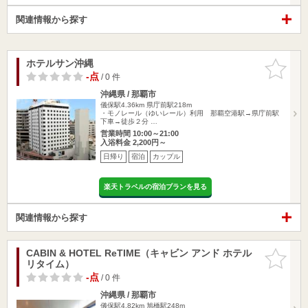
関連情報から探す
ホテルサン沖縄
お気に入
りに追加
-点
/ 0 件
沖縄県 / 那覇市
儀保駅4.36km
県庁前駅218m
・モノレール（ゆいレール）利用 那覇空港駅→県庁前駅
下車→徒歩２分 …
営業時間 10:00～21:00
入浴料金 2,200円～
日帰り
宿泊
カップル
楽天トラベルの宿泊プランを見る
関連情報から探す
CABIN & HOTEL ReTIME（キャビン アンド ホテル
お気に入
リタイム）
りに追加
-点
/ 0 件
沖縄県 / 那覇市
儀保駅4.82km
旭橋駅248m