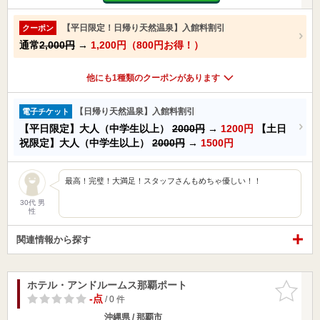
【平日限定！日帰り天然温泉】入館料割引
クーポン
通常
2,000円
→
1,200円（800円お得！）
他にも1種類のクーポンがあります
【日帰り天然温泉】入館料割引
電子チケット
【平日限定】大人（中学生以上）
2000円
→
1200円
【土日
祝限定】大人（中学生以上）
2000円
→
1500円
最高！完璧！大満足！スタッフさんもめちゃ優しい！！
30代 男
性
関連情報から探す
ホテル・アンドルームス那覇ポート
お気に入
りに追加
-点
/ 0 件
沖縄県 / 那覇市