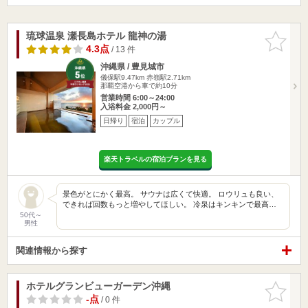
琉球温泉 瀬長島ホテル 龍神の湯
お気に入
りに追加
4.3点
/ 13 件
沖縄県 / 豊見城市
儀保駅9.47km
赤嶺駅2.71km
那覇空港から車で約10分
営業時間 6:00～24:00
入浴料金 2,000円～
日帰り
宿泊
カップル
楽天トラベルの宿泊プランを見る
景色がとにかく最高。 サウナは広くて快適。 ロウリュも良い、
できれば回数もっと増やしてほしい。 冷泉はキンキンで最高…
50代～
男性
関連情報から探す
ホテルグランビューガーデン沖縄
お気に入
りに追加
-点
/ 0 件