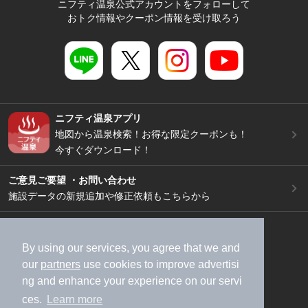
ニフティ温泉公式アカウントをフォローして
おトク情報やクーポン情報を受け取ろう
ニフティ温泉アプリ
地図から温泉検索！お得な限定クーポンも！
今すぐダウンロード！
ご意見ご要望 ・お問い合わせ
施設データの新規追加や修正依頼もこちらから
スマートフォン
/
PC
加盟店募集（資料請求）
広告出稿のご案内
By using our services, you agree that we and
our
partners
use cookies to improve advertisi
利用規約
ライフスタイルMEMBERS+規約
ng and enhance your experience on our servi
特定商取引法に基づく表記
ヘルプ
採用情報
ces.
Learn more
運営会社
個人情報保護ポリシー