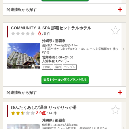
関連情報から探す
COMMUNITY ＆ SPA 那覇セントラルホテル
お気に入
りに追加
-点
/ 0 件
沖縄県 / 那覇市
儀保駅3.15km
牧志駅411m
・那覇空港から車で約15分 ・ゆいレール美栄橋駅から徒歩
約5分
営業時間 6:00～24:00
入浴料金 1,250円～
日帰り
宿泊
カップル
楽天トラベルの宿泊プランを見る
関連情報から探す
ゆんたくあしび温泉 りっかりっか湯
お気に入
りに追加
2.9点
/ 14 件
沖縄県 / 那覇市
儀保駅3.16km
牧志駅415m
沖縄都市モノレール牧志駅、美栄橋駅より徒歩5分