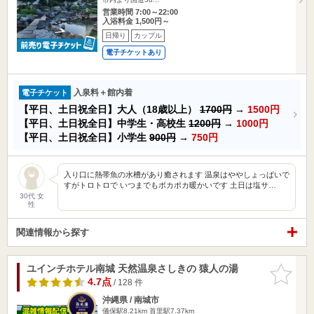
営業時間 7:00～22:00
入浴料金 1,500円～
日帰り
カップル
電子チケットあり
入泉料＋館内着
電子チケット
【平日、土日祝全日】大人（18歳以上）
1700円
→
1500円
【平日、土日祝全日】中学生・高校生
1200円
→
1000円
【平日、土日祝全日】小学生
900円
→
750円
入り口に熱帯魚の水槽があり癒されます 温泉はややしょっぱいで
すがトロトロで いつまでもポカポカ暖かいです 土日は塩サ…
30代 女
性
関連情報から探す
ユインチホテル南城 天然温泉さしきの 猿人の湯
お気に入
りに追加
4.7点
/ 128 件
沖縄県 / 南城市
儀保駅8.21km
首里駅7.37km