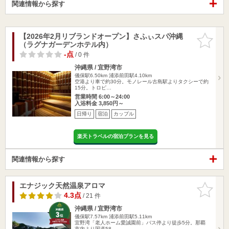
関連情報から探す
【2026年2月リブランドオープン】さふぃスパ沖縄
お気に入
（ラグナガーデンホテル内）
りに追加
-点
/ 0 件
沖縄県 / 宜野湾市
儀保駅6.50km
浦添前田駅4.10km
空港より車で約30分。モノレール古島駅よりタクシーで約
15分。トロピ…
営業時間 6:00～24:00
入浴料金 3,850円～
日帰り
宿泊
カップル
楽天トラベルの宿泊プランを見る
関連情報から探す
エナジック天然温泉アロマ
お気に入
りに追加
4.3点
/ 21 件
沖縄県 / 宜野湾市
儀保駅7.57km
浦添前田駅5.11km
宜野湾「老人ホーム愛誠園前」バス停より徒歩5分。那覇
市内より国道58…