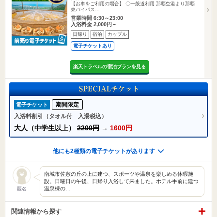
【お車をご利用の場合】 〇一般道利用 那覇空港より那覇
東バイパス…
営業時間 6:30～23:00
入浴料金 2,000円～
日帰り
宿泊
カップル
電子チケットあり
楽天トラベルの宿泊プランを見る
期間限定
電子チケット
入浴料割引（タオル付 入湯税込）
大人（中学生以上）
2200円
→
1600円
他にも2種類の電子チケットがあります
南城市佐敷の丘の上に建つ、スポーツや温泉を楽しめる休暇施
設。日曜日の午後、日帰り入浴して来ました。ホテル手前に建つ
温泉棟の…
匿名
関連情報から探す