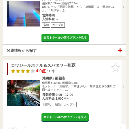
儀保駅5.29km
旭橋駅762m
ゆいレール「那覇空港駅」から「旭橋駅」まで乗車約11
分。「旭橋駅」よ…
営業時間
入浴料金 ～
宿泊
カップル
楽天トラベルの宿泊プランを見る
関連情報から探す
ロワジールホテル＆スパタワー那覇
お気に入
りに追加
4.0点
/ 1 件
沖縄県 / 那覇市
儀保駅5.40km
旭橋駅883m
モノレール「旭橋駅」下車徒歩6分（旭橋交差点を東町方
面へまっすぐ）、…
営業時間 9:00～17:00
入浴料金 2,000円～
日帰り
宿泊
カップル
楽天トラベルの宿泊プランを見る