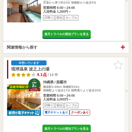
空港から車で約10分 旭橋駅から徒歩5分
営業時間 6:00～24:00
入浴料金 1,200円～
日帰り
宿泊
カップル
楽天トラベルの宿泊プランを見る
関連情報から探す
お気に入
今空いています
りに追加
琉球温泉 波之上の湯
4.1点
/ 14 件
沖縄県 / 那覇市
儀保駅4.99km
旭橋駅933m
旭橋駅より徒歩17分 国際通りより徒歩20分
営業時間 6:00～24:00
入浴料金 2,000円～
日帰り
宿泊
カップル
電子チケットあり
クーポンあり
楽天トラベルの宿泊プランを見る