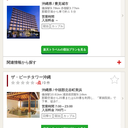
沖縄県 / 豊見城市
儀保駅9.78km
赤嶺駅3.77km
那覇空港から車で約１５分
営業時間
入浴料金 ～
宿泊
カップル
楽天トラベルの宿泊プランを見る
関連情報から探す
ザ・ビーチタワー沖縄
お気に入
りに追加
-点
/ 0 件
沖縄県 / 中頭郡北谷町美浜
儀保駅10.61km
浦添前田駅8.14km
那覇空港から20番または120番を利用し、『軍病院前』で
下車、徒歩7…
営業時間 7:00～23:00
入浴料金 700円～
日帰り
宿泊
カップル