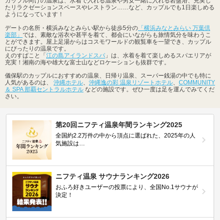
カップル向けの温泉は、水着で入れる温泉や男女一緒に入れる岩盤浴、充実し
たリラクゼーションスペースやレストラン……など、カップルでも1日楽しめる
ようになっています！
デートの名所・横浜みなとみらい駅から徒歩5分の
「横浜みなとみらい 万葉倶
楽部」
では、素敵な浴衣や甚平を着て、都会にいながらも旅情気分を味わうこ
とができます。屋上足湯からはコスモワールドの観覧車を一望でき、カップル
にぴったりの温泉です。
えのすぱこと「
江の島アイランドスパ
」は、水着を着て楽しめるスパエリアが
充実！湘南の海や雄大な富士山などロケーションも抜群です。
儀保駅のカップルにおすすめの温泉、日帰り温泉、スーパー銭湯の中でも特に
人気があるのは、
沖縄ホテル
、
沖縄逸の彩 温泉リゾートホテル
、
COMMUNITY
＆ SPA 那覇セントラルホテル
などの施設です。ぜひ一度は足を運んでみてくだ
さい。
第20回ニフティ温泉年間ランキング2025
全国約2.2万件の中から頂点に選ばれた、2025年の人
気施設は…
ニフティ温泉 サウナランキング2026
おふろ好きユーザーの投票により、全国No.1サウナが
決定！