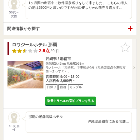
1ヶ月間の出張中に数件温泉巡りをして来ました。 こちらの海人
の湯は3500円と高いのですが公式HPよりweb前売り購入す…
50代～
女性
関連情報から探す
ロワジールホテル 那覇
お気に入
りに追加
2.9点
/ 9 件
沖縄県 / 那覇市
儀保駅5.45km
旭橋駅953m
モノレール「旭橋駅」下車徒歩6分（旭橋交差点を東町方
面へまっすぐ）、…
営業時間 9:00～18:00
入浴料金 2,000円～
日帰り
宿泊
カップル
楽天トラベルの宿泊プランを見る
那覇の老舗高級ホテル
沖縄県那覇市にある老舗…
40代 男
性