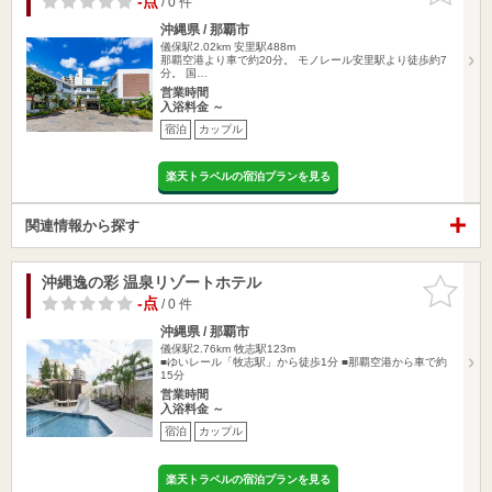
-点
/ 0 件
沖縄県 / 那覇市
儀保駅2.02km
安里駅488m
那覇空港より車で約20分。 モノレール安里駅より徒歩約7
分。 国…
営業時間
入浴料金 ～
宿泊
カップル
楽天トラベルの宿泊プランを見る
関連情報から探す
沖縄逸の彩 温泉リゾートホテル
お気に入
りに追加
-点
/ 0 件
沖縄県 / 那覇市
儀保駅2.76km
牧志駅123m
■ゆいレール「牧志駅」から徒歩1分 ■那覇空港から車で約
15分
営業時間
入浴料金 ～
宿泊
カップル
楽天トラベルの宿泊プランを見る