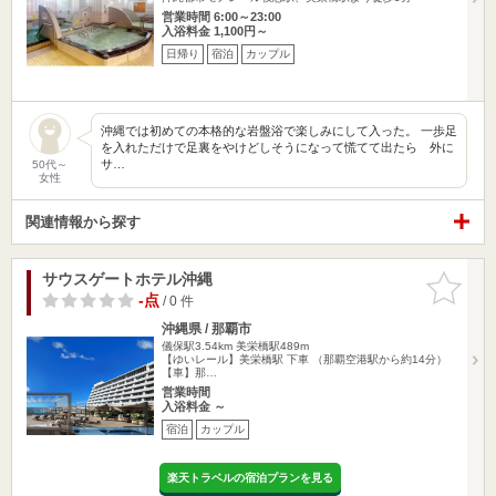
営業時間 6:00～23:00
入浴料金 1,100円～
日帰り
宿泊
カップル
沖縄では初めての本格的な岩盤浴で楽しみにして入った。 一歩足
を入れただけで足裏をやけどしそうになって慌てて出たら 外に
サ…
50代～
女性
関連情報から探す
サウスゲートホテル沖縄
お気に入
りに追加
-点
/ 0 件
沖縄県 / 那覇市
儀保駅3.54km
美栄橋駅489m
【ゆいレール】美栄橋駅 下車 （那覇空港駅から約14分）
【車】那…
営業時間
入浴料金 ～
宿泊
カップル
楽天トラベルの宿泊プランを見る