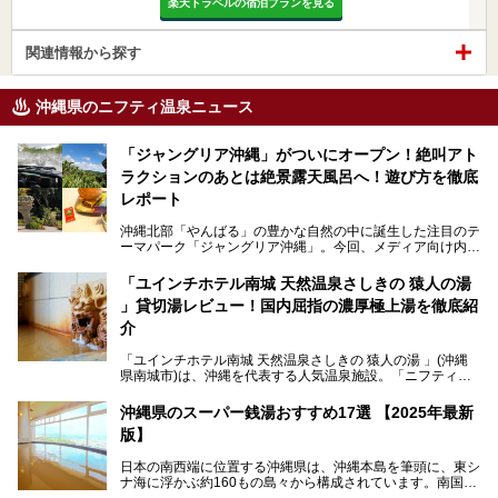
楽天トラベルの宿泊プランを見る
関連情報から探す
沖縄県のニフティ温泉ニュース
「ジャングリア沖縄」がついにオープン！絶叫アト
ラクションのあとは絶景露天風呂へ！遊び方を徹底
レポート
沖縄北部「やんばる」の豊かな自然の中に誕生した注目のテ
ーマパーク「ジャングリア沖縄」。今回、メディア向け内覧
会に参加する機会をいただきました！この記事では、ジャン
グリアの全貌をお届けすべく、見どころや料金、アクセス方
「ユインチホテル南城 天然温泉さしきの 猿人の湯
法まで徹底解説していきます。
」貸切湯レビュー！国内屈指の濃厚極上湯を徹底紹
介
「ユインチホテル南城 天然温泉さしきの 猿人の湯 」(沖縄
県南城市)は、沖縄を代表する人気温泉施設。「ニフティ温
泉 年間ランキング 2024」の九州・沖縄エリア総合にて第1
位を獲得し、平日・土日にかかわらず多くの常連客や温泉フ
沖縄県のスーパー銭湯おすすめ17選 【2025年最新
ァンが訪れます。
版】
とりわけ貸切湯はお湯の良さに定評があり、コアな温泉ファ
日本の南西端に位置する沖縄県は、沖縄本島を筆頭に、東シ
ンに注目される存在。今回は貸切湯にスポットを当て、その
ナ海に浮かぶ約160もの島々から構成されています。南国な
魅力を徹底解説します。
らではの温暖な気候、カラフルな魚が泳ぐ美しい海、手付か