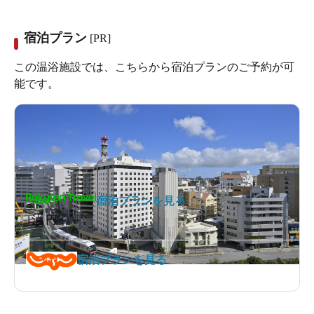
21:00
※ディナータイムは完全予約制となりますので、ご予定
宿泊プラン
[PR]
日の2日前21時までにご連絡下さい
この温浴施設では、こちらから宿泊プランのご予約が可
※ランチタイムは日曜・祝祭日休み
能です。
※全て消費税込みで表示しております。
※全席禁煙（ディナータイムの個室のみ応相談）
宿泊プランを見る
1泊
円～
宿泊プランを見る