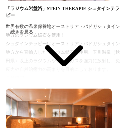
「ラジウム岩盤浴」STEIN THERAPIE シュタインテラ
ピー
世界有数の温泉保養地オーストリア・バドガシュタイン
続きを見る
地方のラジウム鉱石を使用！
シュタインテラピーはオーストリア・バドガシュタイン
地方から直輸入したラジウム鉱石を使用、玉川温泉（秋
田県）以上のラジウムやラドンガスを強力に放射し、免
疫力や自然治癒力の高まりを目的にしております。
営業時間
ＯＰＥＮ 10：00
ＣＬＯＳＥ 23：00
最終受付 22：00