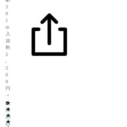
2
0
1
m
入
浴
料
2
,
2
0
0
円
～
★
0
0
★
件
★
の
★
口