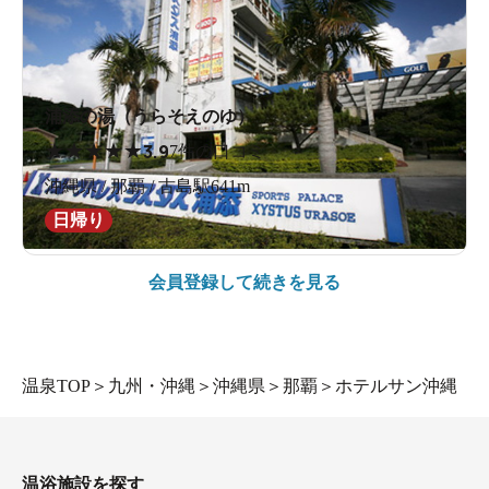
浦添の湯（うらそえのゆ）
★
★
★
★
★
3.9
7件の口コミ
沖縄県 / 那覇 / 古島駅641m
日帰り
会員登録して続きを見る
温泉TOP
＞
九州・沖縄
＞
沖縄県
＞
那覇
＞
ホテルサン沖縄
温浴施設を探す