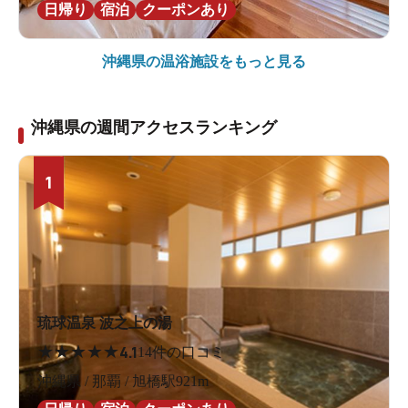
日帰り
宿泊
クーポンあり
沖縄県の
温浴施設をもっと見る
沖縄県の週間アクセスランキング
1
琉球温泉 波之上の湯
★
★
★
★
★
4.1
14件の口コミ
沖縄県 / 那覇 / 旭橋駅921m