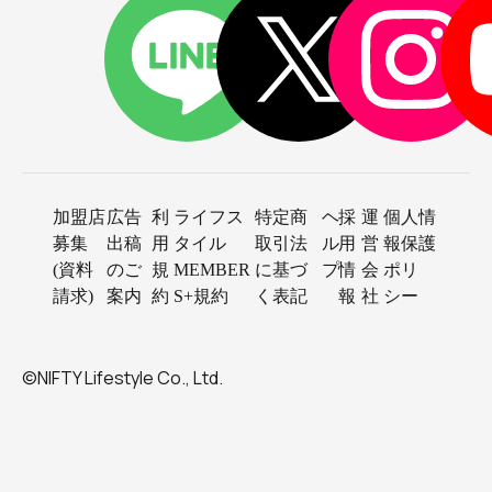
加盟店
広告
利
ライフス
特定商
ヘ
採
運
個人情
募集
出稿
用
タイル
取引法
ル
用
営
報保護
(資料
のご
規
MEMBER
に基づ
プ
情
会
ポリ
請求)
案内
約
S+規約
く表記
報
社
シー
©NIFTY Lifestyle Co., Ltd.