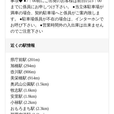
事項◆ ●7：00前にご出発のお客様は前日の23：00
までに係員にお申しつけ下さい。 ●当立体駐車場が
満車の場合、契約駐車場へと係員がご案内致しま
す。 ●駐車場係員が不在の場合は、インターホンで
お呼び下さい。 ●営業時間外の入出庫は出来ません
のでご注意下さい
近くの駅情報
県庁前駅
(201m)
旭橋駅
(294m)
壺川駅
(906m)
美栄橋駅
(914m)
奥武山公園駅
(1.5km)
牧志駅
(1.6km)
安里駅
(1.9km)
小禄駅
(2.2km)
おもろまち駅
(2.3km)