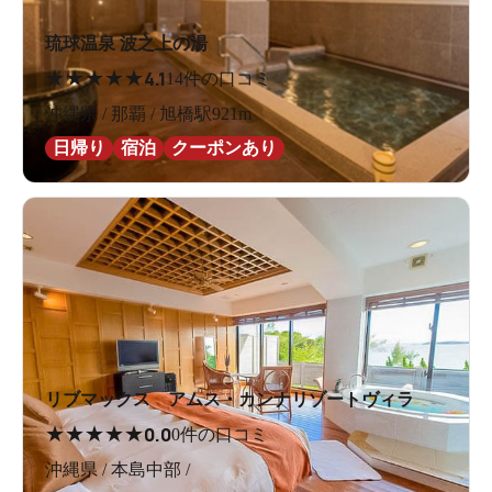
琉球温泉 波之上の湯
★
★
★
★
★
4.1
14件の口コミ
沖縄県 / 那覇 / 旭橋駅921m
日帰り
宿泊
クーポンあり
リブマックス アムス・カンナリゾートヴィラ
★
★
★
★
★
0.0
0件の口コミ
沖縄県 / 本島中部 /