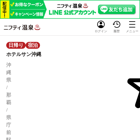
ログイン
履歴
メニュー
日帰り
宿泊
ホテルサン沖縄
沖
縄
県
/
那
覇
/
県
庁
前
駅