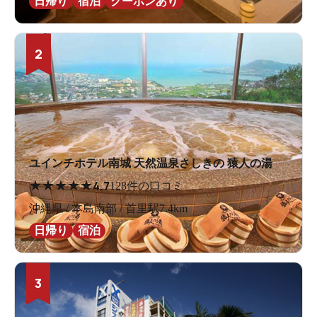
日帰り
宿泊
クーポンあり
2
ユインチホテル南城 天然温泉さしきの 猿人の湯
★
★
★
★
★
4.7
128件の口コミ
沖縄県 / 本島南部 / 首里駅7.4km
日帰り
宿泊
3