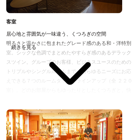
客室
居心地と雰囲気が一味違う、くつろぎの空間
明るさと温かさに包まれたグレード感のある和・洋特別
続きを見る
室。シックな色調でまとめたやすらぎ感のあるデラック
スツイン。グループのお客様、ビジネスユースのための
トリプルやシングルルームまで、あらゆるニーズにお応
えできる７つのルームタイプがラインアップ（全 ２２０
室）。どのお部屋からもゆったりとしたくつろぎと、快
適な眠りをお約束します。また全ルーム無線LAN完備で
インターネット接続に対応しております。