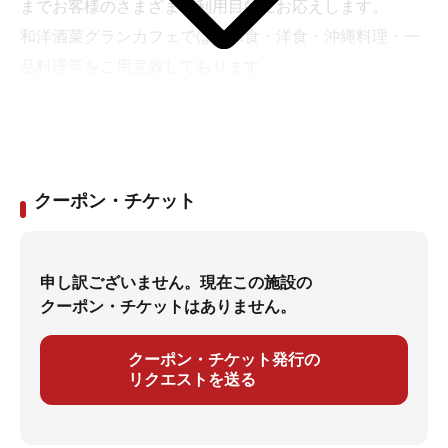
までお客様のさまざまな利用目的にお応えします。
和洋酒菜グランカフェでは、和食・洋食・沖縄料理・一
品料理等をご用意致しております。
お食事又は、お酒を飲みながらおつまみをという方にも
最適のレストランです。
沖縄の料理を集めた沖縄御膳や一品料理のゴーヤーちゃ
んぷるー等と泡盛の古酒やシークヮーサージュースなど
クーポン・チケット
沖縄の味をお楽しみいただけます。
どうぞお気軽にご利用下さい。
申し訳ございません。現在この施設の
営業時間
クーポン・チケットはありません。
モーニングタイム （6:30～10:00）
クーポン・チケット発行の
ランチタイム （11:30～14:00）
リクエストを送る
ティータイム （10:00～11:30/14:00～17:30）
ディナータイム（完全予約制17:30～22:00） ※Ｌ.Ｏ