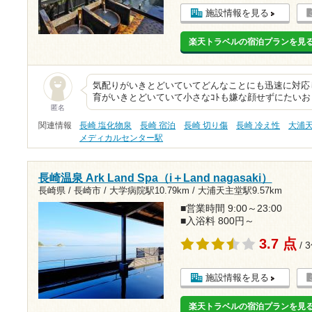
施設情報を見る
楽天トラベルの宿泊プランを見
気配りがいきとどいていてどんなことにも迅速に対応
育がいきとどいていて小さなｺﾄも嫌な顔せずにたい
匿名
関連情報
長崎 塩化物泉
長崎 宿泊
長崎 切り傷
長崎 冷え性
大浦
メディカルセンター駅
長崎温泉 Ark Land Spa（i＋Land nagasaki）
長崎県 / 長崎市 /
大学病院駅10.79km
/
大浦天主堂駅9.57km
■営業時間 9:00～23:00
■入浴料 800円～
3.7 点
/ 
施設情報を見る
楽天トラベルの宿泊プランを見