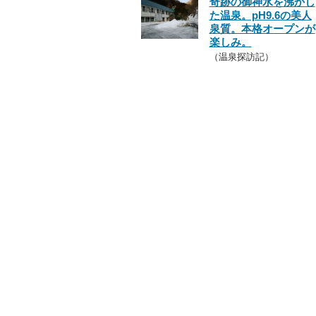
奇跡の御神水を沸かし
た温泉。pH9.6の美人
泉質。本格オープンが
楽しみ。
（温泉探訪記）