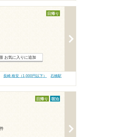
日帰り
>
お気に入りに追加
長崎 格安（1,000円以下）
石橋駅
日帰り
宿泊
>
8件