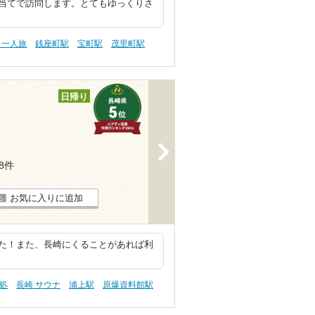
当てで訪問します。とてもゆっくりさ
・一人旅
銭座町駅
宝町駅
茂里町駅
日帰り
>
18件
お気に入りに追加
た！また、長崎にくることがあれば利
処
長崎 サウナ
浦上駅
原爆資料館駅