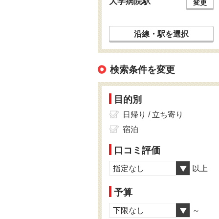
大学病院駅
変更
沿線・駅を選択
検索条件を変更
目的別
日帰り / 立ち寄り
宿泊
口コミ評価
指定なし
以上
予算
下限なし
～