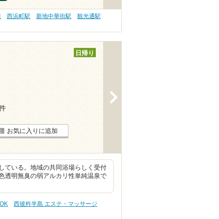
旅
西浜町駅
新地中華街駅
観光通駅
日帰り
>
3件
お気に入りに追加
している。地域の共同浴場らしく受付
色透明無臭の弱アルカリ性単純温泉で
OK
西彼杵半島 エステ・マッサージ