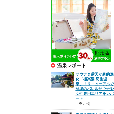
温泉レポート
サウナ＆露天が劇的進
化「極楽湯 羽生温
泉」！リニューアルで
登場のバレルサウナや
女性専用エリアをレポ
ート
（突レポ）