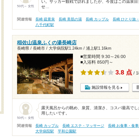
い。サッカー観戦で訪れましたが、今度はこの温泉目
50代～ 女性
せ…
関連情報
長崎 硫黄泉
長崎 美肌の湯
長崎 カップル
長崎 ひとり旅
八千代町駅
稲佐山温泉ふくの湯長崎店
長崎県 / 長崎市 /
大学病院駅1.24km
/
浦上駅1.16km
■営業時間 9:30～26:00
■入浴料 850円～
3.8 点
/ 
施設情報を見る
露天風呂からの眺め、泉質、清潔さ、コスパ最高でし
用したいです。
50代～ 女性
関連情報
長崎 カップル
長崎 エステ・マッサージ
長崎 お食事・食事
大学病院駅
平和公園駅