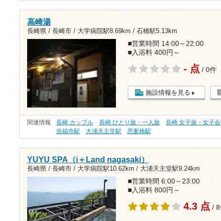
高崎湯
長崎県 / 長崎市 /
大学病院駅8.69km
/
石橋駅5.13km
■営業時間 14:00～22:00
■入浴料 400円～
- 点
/ 0件
施設情報を見る
関連情報
長崎 カップル
長崎 ひとり旅・一人旅
長崎 女子旅・女子会
崇福寺駅
大浦天主堂駅
思案橋駅
YUYU SPA（i＋Land nagasaki）
長崎県 / 長崎市 /
大学病院駅10.62km
/
大浦天主堂駅9.24km
■営業時間 6:00～23:00
■入浴料 800円～
4.3 点
/ 