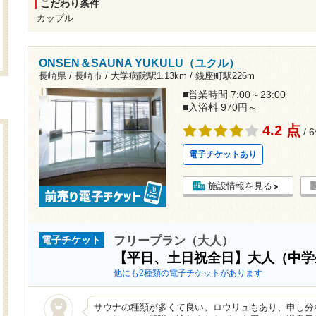
こだわり条件
カップル
ONSEN＆SAUNA YUKULU（ユクル）
長崎県 / 長崎市 /
大学病院駅1.13km
/
銭座町駅226m
■営業時間 7:00～23:00
■入浴料 970円～
4.2 点
/ 
電子チケットあり
施設情報を見る
フリープラン（大人）
電子チケット
【平日、土日祝全日】大人（中
他にも2種類の電子チケットがあります
サウナの種類が多くて良い。ロウリュもあり、申し分