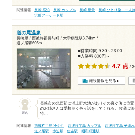
関連情報
長崎 宿泊
長崎 カップル
長崎 絶景
長崎 ひとり旅・一人
浜町アーケード駅
道の尾温泉
長崎県 / 西彼杵郡長与町 /
大学病院駅3.74km
/
道ノ尾駅605m
■営業時間 9:30～23:00
■入浴料 800円～
4.7 点
/ 
施設情報を見る
長崎市の北西部に浦上貯水池がありその直ぐ傍に位置
のお姉さんは愛想良く色々話をしてくれる。お湯は無
匿名
特…
関連情報
西彼杵半島 冷え性
西彼杵半島 カップル
西彼杵半島 子連れ
道ノ尾駅
赤迫駅
住吉駅
昭和町通駅