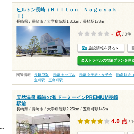
ヒルトン長崎（Ｈｉｌｔｏｎ Ｎａｇａｓａｋ
ｉ）
長崎県 / 長崎市 /
大学病院駅1.81km
/
長崎駅178m
- 点
/ 0件
施設情報を見る
楽天トラベルの宿泊プランを見
関連情報
長崎 宿泊
長崎 カップル
長崎 女子旅・女子会
長崎 駅近
宝町駅
五島町駅
天然温泉 鶴港の湯 ドーミーインPREMIUM長崎
駅前
長崎県 / 長崎市 /
大学病院駅2.25km
/
五島町駅145m
4.0 点
/ 