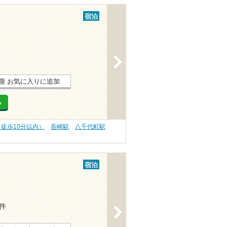
宿泊
>
お気に入りに追加
る
（徒歩10分以内）
長崎駅
八千代町駅
宿泊
1件
>