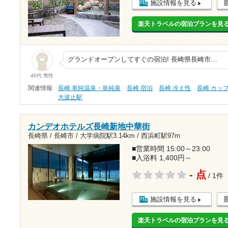
施設情報を見る
楽天トラベルの宿泊プランを見
グランドオープンしてすぐの宿泊! 長崎県長崎市…
40代 男性
関連情報
長崎 単純温泉・単純泉
長崎 宿泊
長崎 冷え性
長崎 カッ
大波止駅
カンデオホテルズ長崎新地中華街
長崎県 / 長崎市 /
大学病院駅3.14km
/
西浜町駅97m
■営業時間 15:00～23:00
■入浴料 1,400円～
- 点
/ 1件
施設情報を見る
楽天トラベルの宿泊プランを見