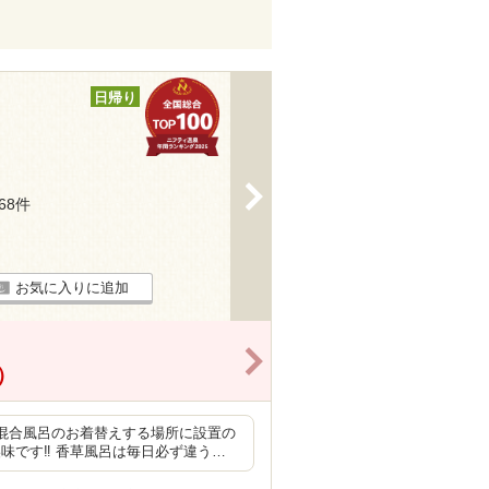
日帰り
>
168件
お気に入りに追加
>
）
 混合風呂のお着替えする場所に設置の
味です‼ 香草風呂は毎日必ず違う…