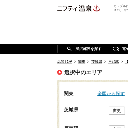
カップル
スパ、 
温浴施設を探す
電
温泉TOP
>
関東
>
茨城県
>
戸頭駅
>
選択中のエリア
全国から探す
関東
茨城県
変更