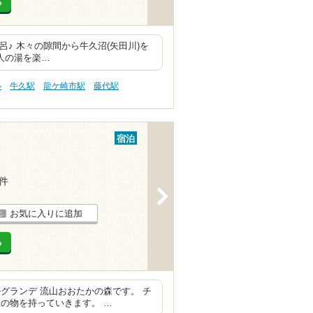
る
呂♪ 木々の隙間から牛久沼(矢田川)を
美人の湯を楽…
ル
牛久駅
龍ケ崎市駅
藤代駅
宿泊
1件
>
お気に入りに追加
る
グランデ 流山おおたかの森です。 チ
の物を持っていきます。 …