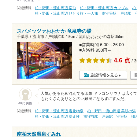
～10代 男性
関連情報
柏・野田・流山周辺 宿泊
柏・野田・流山周辺 カップル
柏
柏・野田・流山周辺 ひとり旅・一人旅
南守谷駅
戸頭駅
スパメッツァおおたか 竜泉寺の湯
千葉県 / 流山市 /
戸頭駅10.49km
/
流山おおたかの森駅355m
■営業時間 6:00～26:00
■入浴料 950円～
4.6 点
/ 
施設情報を見る
人気があるため混んでる印象 ドラゴンサウナは広く
もたくさんありととのい難民にならずにすんだ。
40代 男性
関連情報
柏・野田・流山周辺 塩化物泉
柏・野田・流山周辺 美肌の湯
柏・野田・流山周辺 冷え性
南守谷駅
戸頭駅
守谷駅
稲
南柏天然温泉すみれ