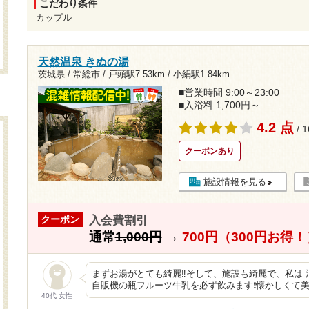
こだわり条件
カップル
天然温泉 きぬの湯
茨城県 / 常総市 /
戸頭駅7.53km
/
小絹駅1.84km
■営業時間 9:00～23:00
■入浴料 1,700円～
4.2 点
/ 
クーポンあり
施設情報を見る
入会費割引
クーポン
通常
1,000円
→
700円（300円お得！
まずお湯がとても綺麗‼そして、施設も綺麗で、私は
自販機の瓶フルーツ牛乳を必ず飲みます❗懐かしくて美
40代 女性