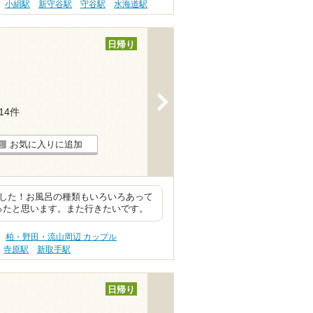
小絹駅
新守谷駅
守谷駅
水海道駅
日帰り
>
114件
お気に入りに追加
でした！お風呂の種類もいろいろあって
ったと思います。また行きたいです。
柏・野田・流山周辺 カップル
寺原駅
新取手駅
日帰り