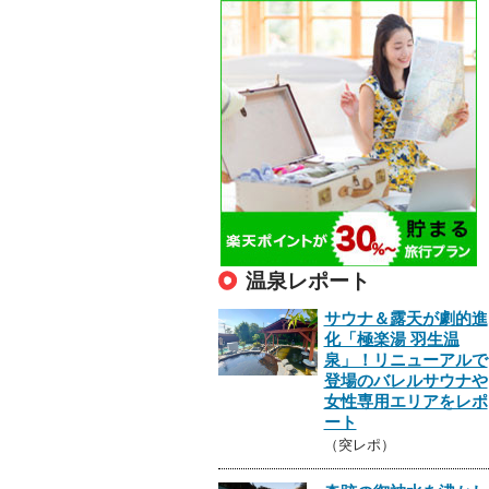
温泉レポート
サウナ＆露天が劇的進
化「極楽湯 羽生温
泉」！リニューアルで
登場のバレルサウナや
女性専用エリアをレポ
ート
（突レポ）