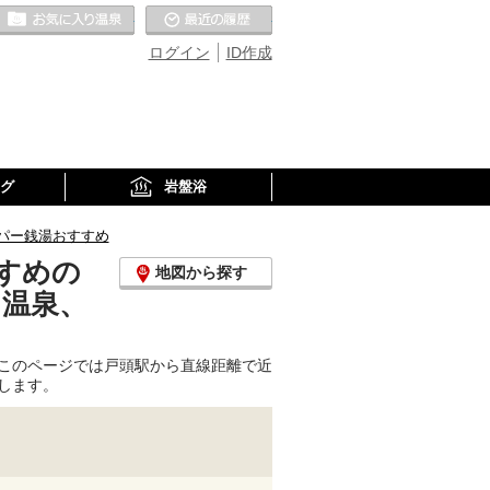
お気に入りの温泉
最近の履歴
ログイン
ID作成
グ
岩盤浴
パー銭湯おすすめ
すめの
地図から探す
り温泉、
このページでは戸頭駅から直線距離で近
します。