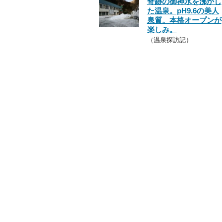
奇跡の御神水を沸かし
た温泉。pH9.6の美人
泉質。本格オープンが
楽しみ。
（温泉探訪記）