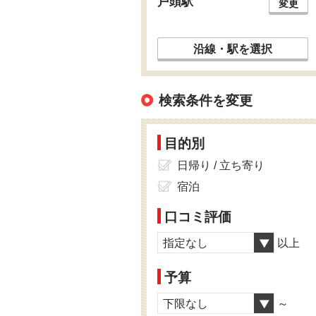
戸頭駅
変更
沿線・駅を選択
検索条件を変更
目的別
日帰り / 立ち寄り
宿泊
口コミ評価
指定なし
以上
予算
下限なし
～