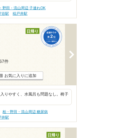
・野田・流山周辺 子連れOK
守谷駅
稲戸井駅
日帰り
>
367件
お気に入りに追加
て入りやすく、水風呂も問題なし。椅子
柏・野田・流山周辺 糖尿病
戸井駅
日帰り