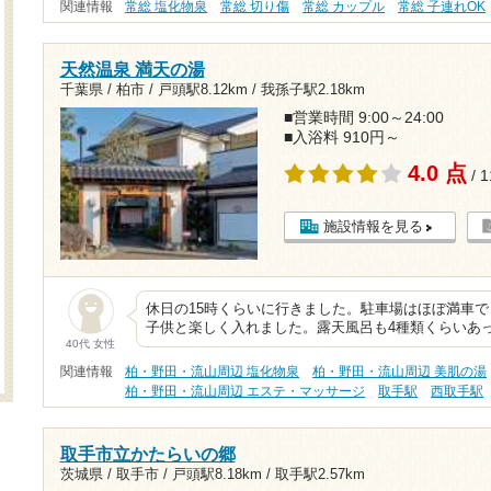
関連情報
常総 塩化物泉
常総 切り傷
常総 カップル
常総 子連れOK
天然温泉 満天の湯
千葉県 / 柏市 /
戸頭駅8.12km
/
我孫子駅2.18km
■営業時間 9:00～24:00
■入浴料 910円～
4.0 点
/ 
施設情報を見る
休日の15時くらいに行きました。駐車場はほぼ満車
子供と楽しく入れました。露天風呂も4種類くらいあ
40代 女性
関連情報
柏・野田・流山周辺 塩化物泉
柏・野田・流山周辺 美肌の湯
柏・野田・流山周辺 エステ・マッサージ
取手駅
西取手駅
取手市立かたらいの郷
茨城県 / 取手市 /
戸頭駅8.18km
/
取手駅2.57km