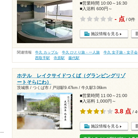
■営業時間 10:00～16:30
■入浴料 600円～
- 点
/ 0件
施設情報を見る
関連情報
牛久 カップル
牛久 ひとり旅・一人旅
牛久 女子旅・女子会
西取手駅
寺原駅
藤代駅
ホテル レイクサイドつくば（グランピングリゾ
ートそらにわ）
茨城県 / つくば市 /
戸頭駅9.47km
/
牛久駅3.06km
■営業時間 11:00～21:00
■入浴料 1,000円～
3.8 点
/ 
施設情報を見る