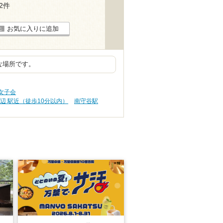
12件
お気に入りに追加
な場所です。
女子会
辺 駅近（徒歩10分以内）
南守谷駅