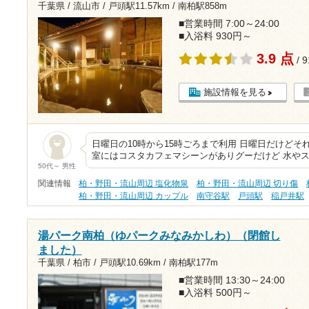
千葉県 / 流山市 /
戸頭駅11.57km
/
南柏駅858m
■営業時間 7:00～24:00
■入浴料 930円～
3.9 点
/ 
施設情報を見る
日曜日の10時から15時ごろまで利用 日曜日だけどそ
室にはコスタカフェマシーンがありグーだけど 水やス
50代～ 男性
関連情報
柏・野田・流山周辺 塩化物泉
柏・野田・流山周辺 切り傷
柏・野田・流山周辺 カップル
南守谷駅
戸頭駅
稲戸井駅
湯パーク南柏（ゆパークみなみかしわ）（閉館し
ました）
千葉県 / 柏市 /
戸頭駅10.69km
/
南柏駅177m
■営業時間 13:30～24:00
■入浴料 500円～