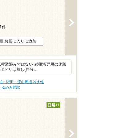
>
91件
お気に入りに追加
れ程激混みではない 岩盤浴専用の休憩
ポドリは無し(自分…
柏・野田・流山周辺 冷え性
ゆめみ野駅
日帰り
>