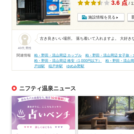
3.6 点
/ 
施設情報を見る
古き良きいい場所。 落ち着いて入れますよ。 大好き
40代 男性
関連情報
柏・野田・流山周辺 カップル
柏・野田・流山周辺 女子旅・
柏・野田・流山周辺 格安（1,000円以下）
柏・野田・流山周
戸頭駅
稲戸井駅
ゆめみ野駅
ニフティ温泉ニュース