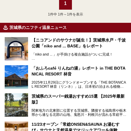
1
1
件中 1件～1件を表示
茨城県のニフティ温泉ニュース
【ニコアンドのサウナが誕生！】茨城県水戸・千波
公園「niko and ... BASE」をレポート
「niko and ... 」が手掛ける複合施設がついに完成！
サウナやカフェ、BBQエリア併設の「niko and ... BASE」が
茨城県水戸・千波公園に2026年4月23日（木）待望のオー
「おふろcafé りんねの湯」レポート in THE BOTA
プンを迎えます。
NICAL RESORT 林音
2025年11月29日にグランドオープンする「THE BOTANICA
L RESORT 林音（リンネ）」は、日本初の泊まれる植物
この記事では、オープンに先駆けプレス向けに行われた体験
園！アクティビティ・温泉・食・宿泊を一体的に楽しめる体
会にライターが参加。ひと足お先に、サウナをはじめとする
験型リゾートです。その中でも注目されているのが「おふろ
施設を体験してきました！
茨城県のスーパー銭湯おすすめ15選 【2025年最新
café りんねの湯」。内覧会に参加して、ひと足お先に体験
版】
してきました。
関東地方の北東部に位置する茨城県。隣接する福島県や栃木
県から連なる北部の山地、鬼怒川・利根川が流れる常総平野
から霞ヶ浦・北浦周辺に広がる南部の平野と水郷地帯、さら
に日立や大洗、鹿島など数々の漁港が並ぶ東部の太平洋岸
11/23オープン「常総ONSEN&SAUNA お湯むす
と、同じ県内でもさまざまな景色を見られるのが魅力です。
び」サウナと天然温泉でマジックアワーを体験