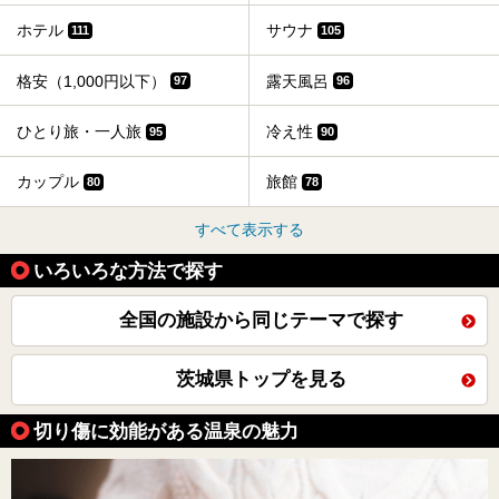
ホテル
サウナ
111
105
格安（1,000円以下）
露天風呂
97
96
ひとり旅・一人旅
冷え性
95
90
カップル
旅館
80
78
すべて表示する
いろいろな方法で探す
全国の施設から同じテーマで探す
茨城県トップを見る
切り傷に効能がある温泉の魅力