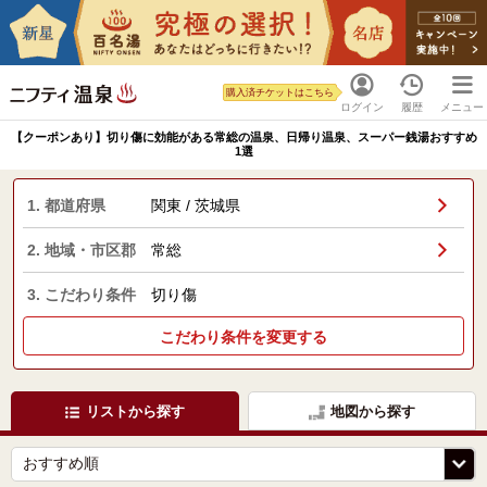
購入済チケットはこちら
ログイン
履歴
メニュー
【クーポンあり】切り傷に効能がある常総の温泉、日帰り温泉、スーパー銭湯おすすめ
1選
1. 都道府県
関東 / 茨城県
2. 地域・市区郡
常総
3. こだわり条件
切り傷
こだわり条件を変更する
リストから探す
地図から探す