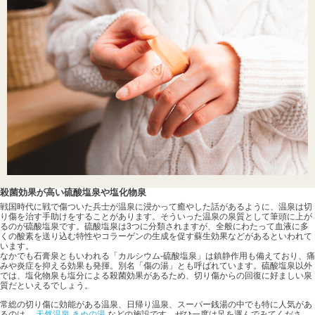
殺菌効果が高い硫酸塩泉や塩化物泉
戦国時代に戦で傷ついた兵士が温泉に浸かって癒やした話があるように、温泉は切
り傷を治す手助けをすることがあります。そういった温泉の泉質として筆頭に上が
るのが硫酸塩泉です。硫酸塩泉は3つに分類されますが、全般にわたって血液に多
くの酸素を送り込む特性やコラーゲンの生成を促す蘇生効果などがあるといわれて
います。
なかでも石膏泉ともいわれる「カルシウム-硫酸塩泉」は鎮静作用も備えており、痛
みや炎症を抑える効果も発揮。別名「傷の湯」とも呼ばれています。硫酸塩泉以外
では、塩化物泉も塩分による殺菌効果があるため、切り傷からの回復に好ましい泉
質だといえるでしょう。
常総の切り傷に効能がある温泉、日帰り温泉、スーパー銭湯の中でも特に人気があ
るのは、
天然温泉 きぬの湯
などの施設です。ぜひ一度は足を運んでみてくださ