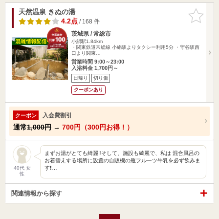
天然温泉 きぬの湯
お気に入
りに追加
4.2点
/ 168 件
茨城県 / 常総市
小絹駅1.84km
・関東鉄道常総線 小絹駅よりタクシー利用5分 ・守谷駅西
口より関東…
営業時間 9:00～23:00
入浴料金 1,700円～
日帰り
切り傷
クーポンあり
入会費割引
クーポン
通常
1,000円
→
700円（300円お得！）
まずお湯がとても綺麗‼そして、施設も綺麗で、私は 混合風呂の
お着替えする場所に設置の自販機の瓶フルーツ牛乳を必ず飲みま
す❗…
40代 女
性
関連情報から探す