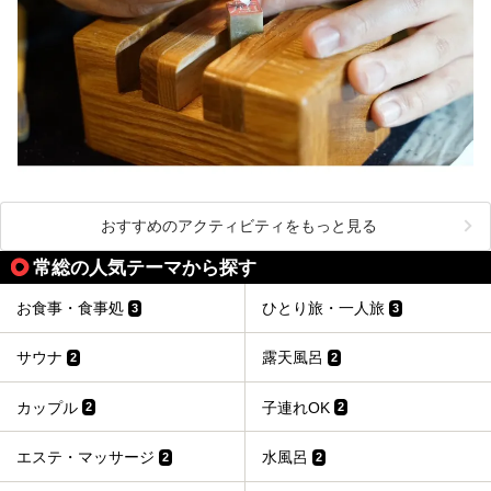
おすすめのアクティビティをもっと見る
常総の人気テーマから探す
お食事・食事処
ひとり旅・一人旅
3
3
サウナ
露天風呂
2
2
カップル
子連れOK
2
2
エステ・マッサージ
水風呂
2
2