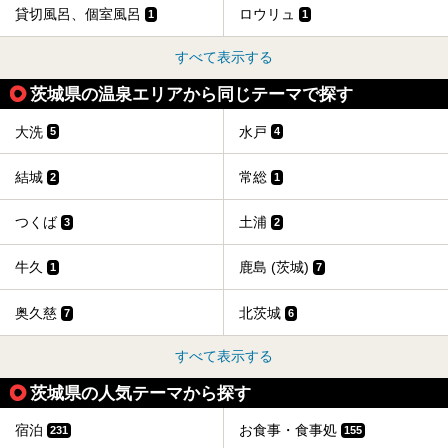
貸切風呂、個室風呂
ロウリュ
1
1
すべて表示する
茨城県の温泉エリアから同じテーマで探す
大洗
水戸
5
4
結城
常総
2
1
つくば
土浦
3
2
牛久
鹿島 (茨城)
1
7
奥久慈
北茨城
7
6
すべて表示する
茨城県の人気テーマから探す
宿泊
お食事・食事処
231
155