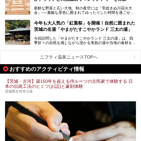
そんな茨城県では、温泉もエリアごとに成分が多種多様なの
新鮮な野菜と広い大地、秋の夜空には「常総きぬ川花火大
が特徴的。なかでもおすすめのスーパー銭湯をご紹介しま
会」──素敵な景色に囲まれてゆったりした時間を過ごせる
す。
茨城県常総市に、2024年11月23日（土）、魅力たっぷりの
温浴施設「常総ONSEN&SAUNA お湯むすび」がオープンし
今年も大人気の「紅葉祭」を開催！自然に囲まれた
ます。
茨城の名湯「やまがたすこやかランド 三太の湯」
「道の駅 常総」「TSUTAYA BOOKSTORE」と並ぶ巨大な商
今回訪問した「やまがたすこやかランド 三太の湯」は、四
業施設の一角に構えられた店内では、関東最大級となる合計
季折々の自然を感じながら浸かる美肌の湯や当地の食材を使
10室のサウナと自家源泉温泉、高濃度炭酸泉を満喫でき、
ったグルメが魅力の日帰り温泉。
夕暮れ時には涙のでるような「マジックアワー」に出会える
というウワサ。気になる全貌をレポートします！
紅葉シーズンを迎えた11月は、より多くの人に絶景入浴を
ニフティ温泉ニュースTOPへ
楽しんでもらえるよう、「紅葉祭」をはじめ、さまざまなサ
ービスやイベントが実施されます。
おすすめのアクティビティ情報
※2024年の紅葉祭は終了いたしました。
【茨城・古河】築150年を超える侍ルーツの古民家で体験する 日
本の伝統工法のヒミツ(お話)と篆刻体験
茨城県古河市小堤