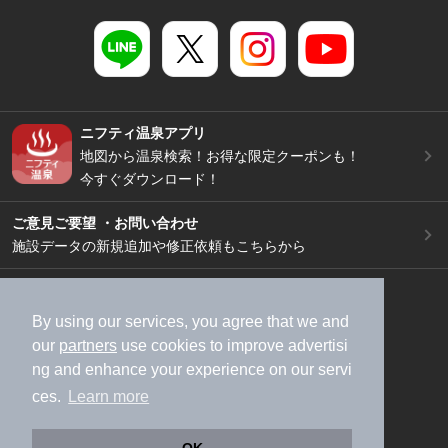
ニフティ温泉アプリ
地図から温泉検索！お得な限定クーポンも！
今すぐダウンロード！
ご意見ご要望 ・お問い合わせ
施設データの新規追加や修正依頼もこちらから
スマートフォン
/
PC
加盟店募集（資料請求）
広告出稿のご案内
By using our services, you agree that we and
our
partners
use cookies to improve advertisi
利用規約
ライフスタイルMEMBERS+規約
ng and enhance your experience on our servi
特定商取引法に基づく表記
ヘルプ
採用情報
ces.
Learn more
運営会社
個人情報保護ポリシー
©NIFTY Lifestyle Co., Ltd.