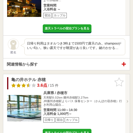
より赤穂御…
営業時間
入浴料金 ～
宿泊
カップル
楽天トラベルの宿泊プランを見る
日帰り利用はタオルつき3時まで1500円で露天のみ。shampooが
いい匂い。狭い露天ですが眺望があり良いです。鍵のかかる…
匿名
関連情報から探す
亀の井ホテル 赤穂
お気に入
りに追加
3.6点
/ 15 件
兵庫県 / 赤穂市
天和駅6.02km
播州赤穂駅3.27km
JR播州赤穂駅よりバス 保養センター（かんぽの宿赤穂）行
き利用山陽自…
営業時間 11:00～14:30
入浴料金 1,000円～
日帰り
宿泊
カップル
楽天トラベルの宿泊プランを見る