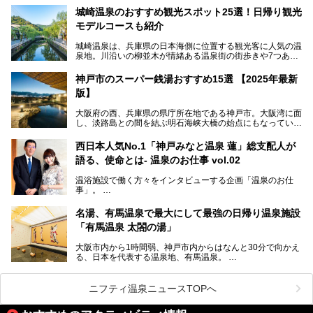
っぱいに浮かぶアヒルちゃん。さらに、ゆったりくつろげて
城崎温泉のおすすめ観光スポット25選！日帰り観光
コワーキングも可能な休憩スペースも人気に。斬新な企画や
モデルコースも紹介
設備で人々をアッと驚かせる湊山温泉の魅力をリポートしま
す。
城崎温泉は、兵庫県の日本海側に位置する観光客に人気の温
泉地。川沿いの柳並木が情緒ある温泉街の街歩きや7つある
外湯巡り、ロープウェイからの絶景、冬のカニ料理などで知
られています。鉄道の駅から温泉街が近く、歩いて回るのに
神戸市のスーパー銭湯おすすめ15選 【2025年最新
ちょうどよい規模で、日帰りでの訪問にもおすすめです。
版】
この記事では、城崎温泉と周辺の見どころから厳選した25
大阪府の西、兵庫県の県庁所在地である神戸市。大阪湾に面
の観光スポットをピックアップ。温泉やご当地グルメなどを
し、淡路島との間を結ぶ明石海峡大橋の始点にもなっていま
盛り込んだ日帰り観光モデルコースも紹介しているので、ぜ
す。古くから港町として栄え、異国情緒の残る異人館街や中
ひ参考にしてくださいね！
華街をはじめ、きらびやかに発展したハーバーランドなど、
西日本人気No.1「神戸みなと温泉 蓮」総支配人が
人気観光スポットもめじろ押しです。
語る、使命とは- 温泉のお仕事 vol.02
そして、温泉好きの視点から見ると、神戸市といえば何とい
っても「有馬温泉」。日本三古湯の一角をなす、歴史ある名
温浴施設で働く方々をインタビューする企画「温泉のお仕
湯です。そのお湯をリーズナブルに体験できる健康ランドや
事」。
スーパー銭湯があったら……。今回はそんな希望に沿う施設
第2弾はニフティ温泉年間ランキング2018で全国総合ランキ
も含め、おすすめのスパ銭をピックアップしてご紹介してい
ング西日本1位、2年連続「ベストオブ宿泊賞」に輝いた
きます！
名湯、有馬温泉で最大にして最強の日帰り温泉施設
「神戸みなと温泉 蓮」の魅力に迫りました！
「有馬温泉 太閤の湯」
大阪市内から1時間弱、神戸市内からはなんと30分で向かえ
る、日本を代表する温泉地、有馬温泉。
そのなかでも最大の規模を誇る「有馬温泉 太閤の湯」は、
有名な「金泉」と「銀泉」に加え、人工のの炭酸泉まで楽し
める、ある意味「最強」ともいえる施設です。
ニフティ温泉ニュースTOPへ
今回は自慢のお湯をメインにその魅力の数々を紹介します！