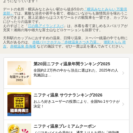
ようになっています！
デートの名所・横浜みなとみらい駅から徒歩5分の
「横浜みなとみらい 万葉倶
楽部」
では、素敵な浴衣や甚平を着て、都会にいながらも旅情気分を味わうこ
とができます。屋上足湯からはコスモワールドの観覧車を一望でき、カップル
にぴったりの温泉です。
えのすぱこと「
江の島アイランドスパ
」は、水着を着て楽しめるスパエリアが
充実！湘南の海や雄大な富士山などロケーションも抜群です。
天和駅のカップルにおすすめの温泉、日帰り温泉、スーパー銭湯の中でも特に
人気があるのは、
赤穂パークホテル「赤穂温泉さつき乃湯」
、
潮彩きらら 祥
吉
、
赤穂温泉 呑海楼
などの施設です。ぜひ一度は足を運んでみてください。
第20回ニフティ温泉年間ランキング2025
全国約2.2万件の中から頂点に選ばれた、2025年の人
気施設は…
ニフティ温泉 サウナランキング2026
おふろ好きユーザーの投票により、全国No.1サウナが
決定！
ニフティ温泉プレミアムクーポン
ノジマモバイル会員向け 通常よりもお得な「特別価