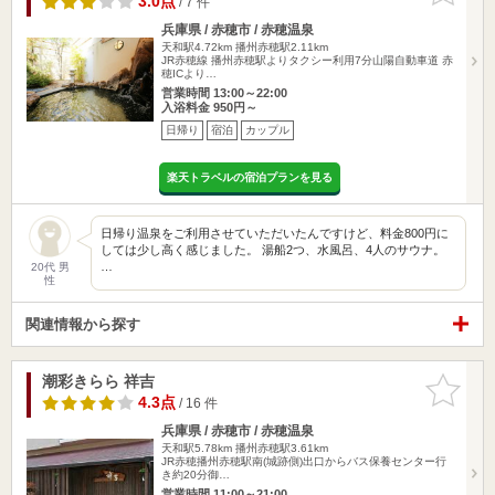
3.0点
/ 7 件
兵庫県 / 赤穂市 / 赤穂温泉
天和駅4.72km
播州赤穂駅2.11km
JR赤穂線 播州赤穂駅よりタクシー利用7分山陽自動車道 赤
穂ICより…
営業時間 13:00～22:00
入浴料金 950円～
日帰り
宿泊
カップル
楽天トラベルの宿泊プランを見る
日帰り温泉をご利用させていただいたんですけど、料金800円に
しては少し高く感じました。 湯船2つ、水風呂、4人のサウナ。
…
20代 男
性
関連情報から探す
潮彩きらら 祥吉
お気に入
りに追加
4.3点
/ 16 件
兵庫県 / 赤穂市 / 赤穂温泉
天和駅5.78km
播州赤穂駅3.61km
JR赤穂播州赤穂駅南(城跡側)出口からバス保養センター行
き約20分御…
営業時間 11:00～21:00