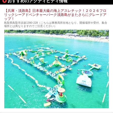
おすすめのアクティビティ情報
【兵庫・淡路島】日本最大級の海上アスレチック！２０２６フロ
リックシーアドベンチャーパーク淡路島がまたさらにグレードア
ップ！
鳥取県鳥取市浜坂1390‐228（こちらは事務局所在地となり、開催場所や受付、集合
場所とは異なりますのでご注意ください）