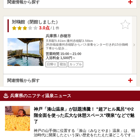
関連情報から探す
対鴎館（閉館しました）
お気に入
りに追加
3.0点
/ 1 件
兵庫県 / 赤穂市
天和駅5.81km
播州赤穂駅3.58km
JR赤穂線播州赤穂駅からバス保養センター行き約15分御崎
下車から徒歩…
営業時間 15:00～21:00
入浴料金 1,500円～
日帰り
宿泊
カップル
関連情報から探す
兵庫県のニフティ温泉ニュース
神戸「湊山温泉」が話題沸騰！ "超アヒル風呂"や2
階全面を使った広大な休憩スペース"喫泉"などで魅
了
神戸の山手側に位置する「湊山（みなとやま）温泉」は、明
治時代に開業したという深い歴史をたたえた湯どころです。
そんな長寿の温泉が今、話題となっています。理由は湯船い