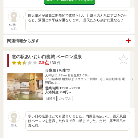
露天風呂が最高に開放的で素晴らしい！ 風呂のふちにアゴをのせ
ると、湯面と水平線が重なります。 曇天だから余計に重なるよ…
50代～
女性
関連情報から探す
道の駅あいおい白龍城 ペーロン温泉
お気に入
りに追加
2.9点
/ 30 件
兵庫県 / 相生市
天和駅11.78km
西相生駅1.03km
JR山陽本線 相生駅よりタクシー利用10分山陽自動車道 竜
野西ICよ…
営業時間 12:00～22:00
入浴料金 750円～
日帰り
カップル
寒い日の塩湯はとても温まりました。内風呂も広いし、露天風呂
はペーロンを意識した作りで良い感じでした。ただ、露天風呂の
真ん前…
匿名