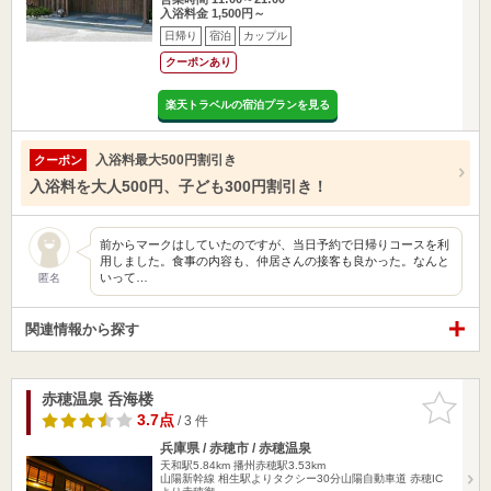
入浴料金 1,500円～
日帰り
宿泊
カップル
クーポンあり
楽天トラベルの宿泊プランを見る
入浴料最大500円割引き
クーポン
入浴料を大人500円、子ども300円割引き！
前からマークはしていたのですが、当日予約で日帰りコースを利
用しました。食事の内容も、仲居さんの接客も良かった。なんと
いって…
匿名
関連情報から探す
赤穂温泉 呑海楼
お気に入
りに追加
3.7点
/ 3 件
兵庫県 / 赤穂市 / 赤穂温泉
天和駅5.84km
播州赤穂駅3.53km
山陽新幹線 相生駅よりタクシー30分山陽自動車道 赤穂IC