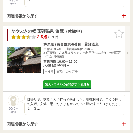
ジ…
50代～
女性
関連情報から探す
かやぶきの郷 薬師温泉 旅籠（休館中）
お気に入
りに追加
3.5点
/ 19 件
群馬県 / 吾妻郡東吾妻町 / 薬師温泉
矢倉駅10.94km
川原湯温泉駅5.30km
JR吾妻線中之条駅よりタクシー利用宿泊の場合、無料送迎
バスあり関越自…
営業時間 10:00～15:00
入浴料金 550円～
日帰り
宿泊
カップル
楽天トラベルの宿泊プランを見る
日帰りで、家族４人で行って来ました。割引利用で、７００円に
て入郷、入浴！思ったよりも空いていて郷の湯に入りましたが、
２、３…
50代～
男性
関連情報から探す