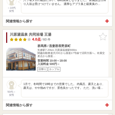
り入浴は受けつけていません。 濃厚なアブラ臭と硫黄臭の…
～10代
女性
関連情報から探す
川原湯温泉 共同浴場 王湯
お気に入
りに追加
4.0点
/ 60 件
群馬県 / 吾妻郡長野原町
矢倉駅7.20km
川原湯温泉駅668m
関越自動車道渋川ICから国道17号線で沼田方面へ。吹屋交
差点から国道…
営業時間 10:00～18:00
入浴料金 500円～
日帰り
カップル
1月で、冬時間で18時までの営業でした。 内風呂、露天とあり、
露天は、やや熱めですが、景色良かったです。 ただ、洗い場…
50代～
女性
関連情報から探す