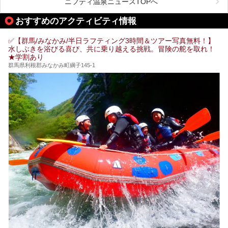
ニフティ温泉ニュースTOPへ
「中生館」は四万温泉最奥に位置し、秘境感漂う老舗宿。泉
質の良さ(特に美人湯効果)に定評があり、知る人ぞ知る穴場
おすすめのアクティビティ情報
的存在です。今回は筆者自ら宿泊し、自慢の温泉をはじめ食
事・客室・共有スペースなど、宿の全貌を徹底紹介します。
✅【群馬/みなかみ/半日ラフティング3時間＆ツアー写真無料！】
水しぶきを浴びる喜び、共に乗り越える挑戦。冒険の舵を取れ！
★学割あり
群馬県利根郡みなかみ町綱子145-1