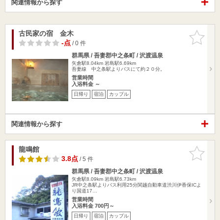
関連情報から探す
古民家の宿 金木
お気に入
りに追加
-点
/ 0 件
群馬県 / 吾妻郡中之条町 / 沢渡温泉
矢倉駅8.04km
岩島駅6.69km
吾妻線 中之条駅よりバスにて約２０分。
営業時間
入浴料金 ～
日帰り
宿泊
カップル
関連情報から探す
龍鳴館
お気に入
りに追加
3.8点
/ 5 件
群馬県 / 吾妻郡中之条町 / 沢渡温泉
矢倉駅8.09km
岩島駅6.73km
JR中之条駅よりバス利用25分関越自動車道渋川伊香保ICよ
り国道17…
営業時間
入浴料金 700円～
日帰り
宿泊
カップル