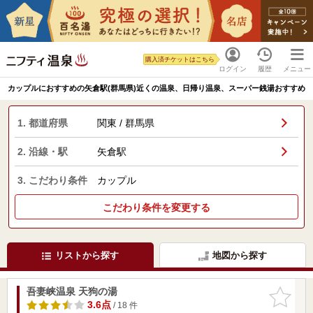
購入済チケットはこちら
ログイン
履歴
メニュー
カップルにおすすめの矢倉駅(群馬県)近くの温泉、日帰り温泉、スーパー銭湯おすすめ
1. 都道府県
関東 / 群馬県
2. 沿線・駅
矢倉駅
3. こだわり条件
カップル
こだわり条件を変更する
リストから探す
地図から探す
吾妻峡温泉 天狗の湯
お気に入
りに追加
3.6点
/ 18 件