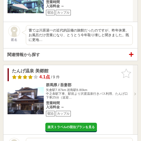
営業時間
入浴料金 ～
宿泊
カップル
嘗ては川原湯一の近代的設備の旅館だったのですが、昨年休業、
お風呂だけ営業になり、とうとう今年取り壊しと聞きました。既
に更地…
匿名
関連情報から探す
たんげ温泉 美郷館
お気に入
りに追加
4.1点
/ 9 件
群馬県 / 吾妻郡
矢倉駅7.87km
岩島駅6.80km
中之条駅下車、駅前より沢渡温泉行きバス利用、たんげ口
下車25分（送迎…
営業時間
入浴料金 ～
宿泊
カップル
楽天トラベルの宿泊プランを見る