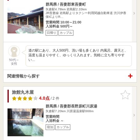
群馬県 / 吾妻郡東吾妻町
矢倉駅4.78km
岩島駅2.33km
JR吾妻線 岩島駅よりタクシー利用関越自動車道 渋川伊香
保ICよりR…
営業時間 10:00～21:00
入浴料金 500円～
日帰り
カップル
道の駅にあり、大人500円、洗い場も多くあり 内風呂、露天と、
温度も温まりやすく、ゆっくり入れます。気軽に立ち寄りやす
い…
50代～
女性
関連情報から探す
旅館丸木屋
お気に入
りに追加
4.0点
/ 2 件
群馬県 / 吾妻郡長野原町川原湯
矢倉駅7.20km
川原湯温泉駅668m
営業時間
入浴料金 ～
宿泊
カップル