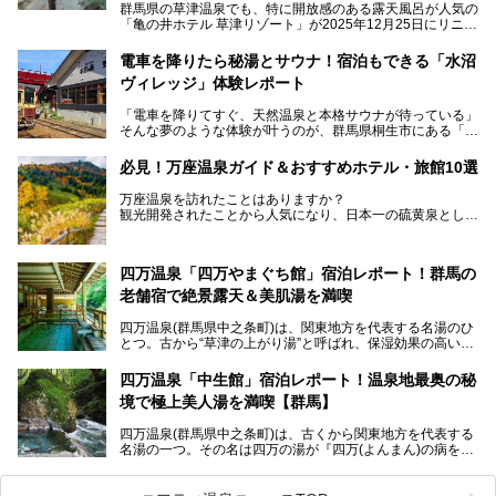
群馬県の草津温泉でも、特に開放感のある露天風呂が人気の
「亀の井ホテル 草津リゾート」が2025年12月25日にリニュ
ーアルオープンしました。
ロビーや客室が綺麗になって、上州グルメにこだわったビュ
電車を降りたら秘湯とサウナ！宿泊もできる「水沼
ッフェも人気！アクセスはシャトルバスで楽々、さらに草津
ヴィレッジ」体験レポート
温泉にある姉妹ホテルの「草津温泉 大東舘」「亀の井ホテ
ル 草津湯畑」の湯めぐりまで楽しめます。
「電車を降りてすぐ、天然温泉と本格サウナが待っている」
そんな夢のような体験が叶うのが、群馬県桐生市にある「駅
今回はそんな「亀の井ホテル 草津リゾート」を徹底レポー
の天然温泉&サウナの森 水沼ヴィレッジ」です。
ト！
日帰り温泉の「水沼の湯」と宿泊もできる「サウナの森」、
必見！万座温泉ガイド＆おすすめホテル・旅館10選
２つのエリアがあります。
───
提供元：アイコニア・ホスピタリティ株式会社【PR】
万座温泉を訪れたことはありますか？
今回は、その中でも特にユニークな駅直結の「水沼の湯」の
この記事は亀の井ホテル 草津リゾートのPR記事です。
観光開発されたことから人気になり、日本一の硫黄泉として
魅力に焦点を当て、温泉好き、サウナー、そして電車旅好き
も有名な温泉地です。
も必見の、心と体がリフレッシュする水沼ヴィレッジの体験
レポートをお届けします。
万座温泉が何県にあるのか、どんな温泉なのか、知らない方
四万温泉「四万やまぐち館」宿泊レポート！群馬の
も多いかもしれません。
老舗宿で絶景露天＆美肌湯を満喫
そこで筆者である私が実際に行ってみました！万座温泉の楽
しみ方や周辺の観光地を解説します。
四万温泉(群馬県中之条町)は、関東地方を代表する名湯のひ
また、日帰り入浴できる温泉から混浴可能な温泉まで、おす
とつ。古から“草津の上がり湯”と呼ばれ、保湿効果の高い美
すめの入浴施設もご紹介します！
肌湯として有名な存在です。
四万温泉「中生館」宿泊レポート！温泉地最奥の秘
「四万やまぐち館」は、この地を代表する旅館の一つ。日帰
境で極上美人湯を満喫【群馬】
り入浴も可能ですが、やはり宿泊してじっくり楽しむのがベ
スト。今回は筆者自ら宿泊し、人気の絶景露天風呂＆極上美
四万温泉(群馬県中之条町)は、古くから関東地方を代表する
肌湯をはじめ、館内の魅力をたっぷりとご紹介します！
名湯の一つ。その名は四万の湯が『四万(よんまん)の病を癒
す霊泉』であるとする伝説に由来し、現代においても多くの
観光客で賑わう人気温泉地です。