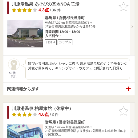
川原湯温泉 あそびの基地NOA 笹湯
お気に入
りに追加
4.3点
/ 36 件
群馬県 / 吾妻郡長野原町
矢倉駅7.37km
川原湯温泉駅678m
JR吾妻線川原湯温泉駅から徒歩15分
営業時間 12:00～18:00
入浴料金 ～
日帰り
カップル
鄙びた共同浴場がオシャレに復活 川原湯温泉駅の近くでモダンな
外観が目を惹く、キャンプサイトやカフェに併設された日帰り…
50代～
男性
関連情報から探す
川原湯温泉 柏屋旅館（休業中）
お気に入
りに追加
4.0点
/ 3 件
群馬県 / 吾妻郡長野原町
矢倉駅7.49km
川原湯温泉駅434m
JR吾妻線川原湯温泉駅より徒歩12分関越自動車道渋川ICよ
り国道35…