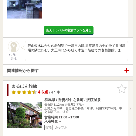
楽天トラベルの宿泊プランを見る
若山牧水ゆかりの老舗宿で一浴玉の肌 沢渡温泉の中心地で共同浴
場の隣に佇む、大正時代から続く木造二階建ての老舗旅館。ま…
50代～
男性
関連情報から探す
まるほん旅館
お気に入
りに追加
4.6点
/ 47 件
群馬県 / 吾妻郡中之条町 / 沢渡温泉
矢倉駅8.12km
岩島駅6.77km
上野から高崎・吾妻線の特急「草津」利用で約2時間、中
之条駅下車。沢渡…
営業時間 11:00～17:00
入浴料金 ～
宿泊
カップル