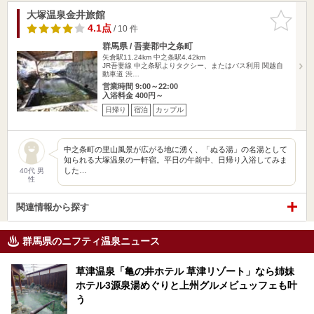
大塚温泉金井旅館
お気に入
りに追加
4.1点
/ 10 件
群馬県 / 吾妻郡中之条町
矢倉駅11.24km
中之条駅4.42km
JR吾妻線 中之条駅よりタクシー、またはバス利用 関越自
動車道 渋…
営業時間 9:00～22:00
入浴料金 400円～
日帰り
宿泊
カップル
中之条町の里山風景が広がる地に湧く、「ぬる湯」の名湯として
知られる大塚温泉の一軒宿。平日の午前中、日帰り入浴してみま
した…
40代 男
性
関連情報から探す
群馬県のニフティ温泉ニュース
草津温泉「亀の井ホテル 草津リゾート」なら姉妹
ホテル3源泉湯めぐりと上州グルメビュッフェも叶
う