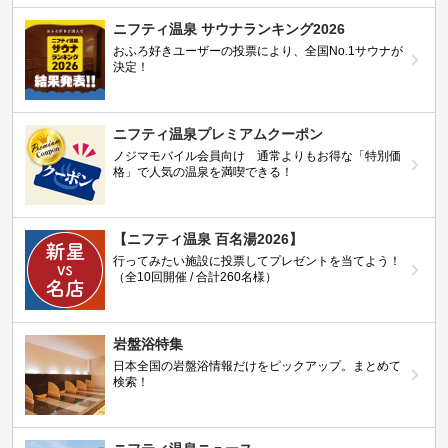
ニフティ温泉 サウナランキング2026
おふろ好きユーザーの投票により、全国No.1サウナが
決定！
ニフティ温泉プレミアムクーポン
ノジマモバイル会員向け 通常よりもお得な「特別価
格」で人気の温泉を満喫できる！
【ニフティ温泉 百名湯2026】
行ってみたい施設に投票してプレゼントを当てよう！
（全10回開催 / 合計260名様）
岩盤浴特集
日本全国の岩盤浴情報だけをピックアップ。まとめて
検索！