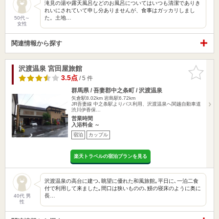
滝見の湯や露天風呂などのお風呂についてはいつも清潔でありき
れいにされていて申し分ありませんが、食事はガッカリしまし
た。土地…
50代～
女性
関連情報から探す
沢渡温泉 宮田屋旅館
お気に入
りに追加
3.5点
/ 5 件
群馬県 / 吾妻郡中之条町 / 沢渡温泉
矢倉駅8.02km
岩島駅6.72km
JR吾妻線 中之条駅よりバス利用、沢渡温泉へ関越自動車道
渋川伊香保…
営業時間
入浴料金 ～
宿泊
カップル
楽天トラベルの宿泊プランを見る
沢渡温泉の高台に建つ､眺望に優れた和風旅館｡平日に､一泊二食
付で利用して来ました｡間口は狭いものの､鰻の寝床のように奥に
長…
40代 男
性