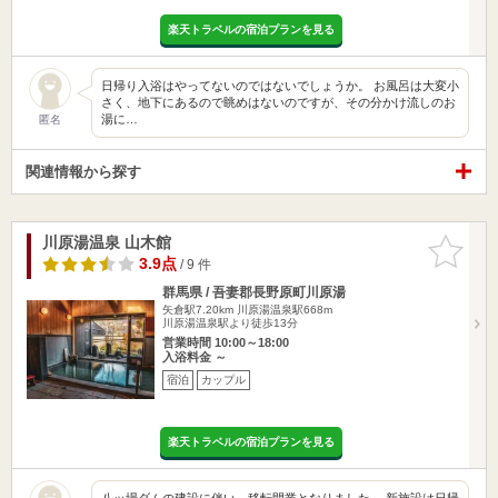
楽天トラベルの宿泊プランを見る
日帰り入浴はやってないのではないでしょうか。 お風呂は大変小
さく、地下にあるので眺めはないのですが、その分かけ流しのお
湯に…
匿名
関連情報から探す
川原湯温泉 山木館
お気に入
りに追加
3.9点
/ 9 件
群馬県 / 吾妻郡長野原町川原湯
矢倉駅7.20km
川原湯温泉駅668m
川原湯温泉駅より徒歩13分
営業時間 10:00～18:00
入浴料金 ～
宿泊
カップル
楽天トラベルの宿泊プランを見る
八ッ場ダムの建設に伴い、移転開業となりました。 新施設は日帰