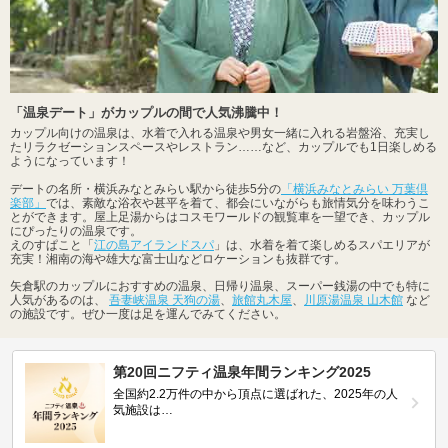
「温泉デート」がカップルの間で人気沸騰中！
カップル向けの温泉は、水着で入れる温泉や男女一緒に入れる岩盤浴、充実し
たリラクゼーションスペースやレストラン……など、カップルでも1日楽しめる
ようになっています！
デートの名所・横浜みなとみらい駅から徒歩5分の
「横浜みなとみらい 万葉倶
楽部」
では、素敵な浴衣や甚平を着て、都会にいながらも旅情気分を味わうこ
とができます。屋上足湯からはコスモワールドの観覧車を一望でき、カップル
にぴったりの温泉です。
えのすぱこと「
江の島アイランドスパ
」は、水着を着て楽しめるスパエリアが
充実！湘南の海や雄大な富士山などロケーションも抜群です。
矢倉駅のカップルにおすすめの温泉、日帰り温泉、スーパー銭湯の中でも特に
人気があるのは、
吾妻峡温泉 天狗の湯
、
旅館丸木屋
、
川原湯温泉 山木館
など
の施設です。ぜひ一度は足を運んでみてください。
第20回ニフティ温泉年間ランキング2025
全国約2.2万件の中から頂点に選ばれた、2025年の人
気施設は…