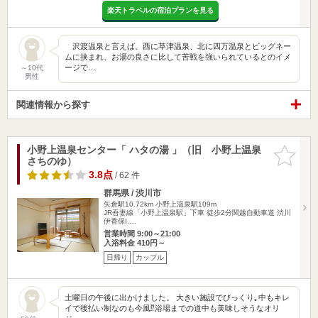
楽天トラベルの宿泊プランを見る
沢渡温泉と言えば、西に草津温泉、北に四万温泉とビッグネー
ムに挟まれ、お湯の良さに比して苦戦を強いられているとのイメ
ージで…
～10代
男性
関連情報から探す
小野上温泉センター「 ハタの湯 」（旧 小野上温泉
お気に入
さちのゆ）
りに追加
3.8点
/ 62 件
群馬県 / 渋川市
矢倉駅10.72km
小野上温泉駅109m
JR吾妻線「小野上温泉駅」下車 徒歩2分関越自動車道 渋川
伊香保I.…
営業時間 9:00～21:00
入浴料金 410円～
日帰り
カップル
土曜日の午後に出かけました。 大きい施設でびっくり｡中もキレ
イで後払い制なのも今風⁉︎浴場までの道中も美味しそうなオリ