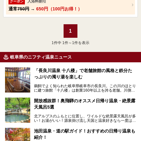
入浴料割引
クーポン
通常
750円
→
650円（100円お得！）
1
1
件中 1件～1件を表示
岐阜県のニフティ温泉ニュース
「長良川温泉 十八楼」で老舗旅館の風格と鉄分た
っぷりの濁り湯を楽しむ
鵜飼でよく知られた岐阜県岐阜市の長良川。この川のほとり
に建つ旅館「十八楼」は創業160年以上を誇る老舗。川側の
客室からは長良川を一望、温泉はインパクトのある赤褐色の
濁り湯で、地産地消にこだわった食事も定評があります。
開放感抜群！奥飛騨のオススメ日帰り温泉・絶景露
天風呂5選
そして大浴場は日帰り入浴もできるんですよ。泊まりでも日
帰りでも楽しめる「十八楼」を、周辺の川原町の町並みや、
北アルプスのふもとに位置し、ワイルドな絶景露天風呂が多
岐阜の手仕事に触れる旅とともに楽しんでみてはいかがでし
い！お湯がいい！源泉掛け流し天国と温泉好きなら一度は行
ょう！
きたいと思う岐阜県の奥飛騨温泉郷。
───
池田温泉・道の駅ガイド！おすすめの日帰り温泉も
「平湯温泉」「福地温泉」「新平湯温泉」「栃尾温泉」「新
提供元：岐阜県【PR】
紹介！
穂高温泉」と5つの温泉地を総称して奥飛騨温泉郷と呼びま
この記事は岐阜県のPR記事です。