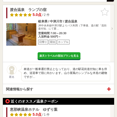
渡合温泉 ランプの宿
お気に入
りに追加
5.0点
/ 2 件
岐阜県 / 中津川市 / 渡合温泉
JR中央本線中津川駅よりバス利用（下車後、道の駅「花街
道付知」にて要…
営業時間 7:00～20:30
入浴料金 500円～
日帰り
宿泊
カップル
楽天トラベルの宿泊プランを見る
林道が一般車通行禁止となっており、道の駅花街道付知に車を停
め、送迎車で宿に向かいます。山小屋風のシンプルな木造の建物
ですが…
匿名
関連情報から探す
近くのオススメ温泉クーポン
恵那峡温泉ホテル ゆずり葉
5.0点
/ 1 件