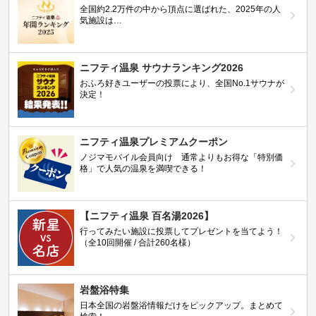
全国約2.2万件の中から頂点に選ばれた、2025年の人
気施設は…
ニフティ温泉 サウナランキング2026
おふろ好きユーザーの投票により、全国No.1サウナが
決定！
ニフティ温泉プレミアムクーポン
ノジマモバイル会員向け 通常よりもお得な「特別価
格」で人気の温泉を満喫できる！
【ニフティ温泉 百名湯2026】
行ってみたい施設に投票してプレゼントを当てよう！
（全10回開催 / 合計260名様）
岩盤浴特集
日本全国の岩盤浴情報だけをピックアップ。まとめて