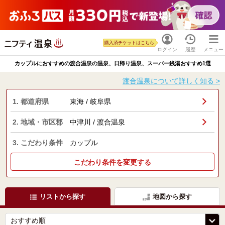
購入済チケットはこちら
ログイン
履歴
メニュー
カップルにおすすめの渡合温泉の温泉、日帰り温泉、スーパー銭湯おすすめ1選
渡合温泉について詳しく知る >
1. 都道府県
東海 / 岐阜県
2. 地域・市区郡
中津川 / 渡合温泉
3. こだわり条件
カップル
こだわり条件を変更する
リストから探す
地図から探す