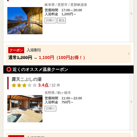
岐阜県 / 恵那市 / 恵那峡源泉
営業時間 17:00～20:00
入浴料金 1,200円～
日帰り
宿泊
入浴割引
クーポン
通常
1,200円
→
1,100円（100円お得！）
近くのオススメ温泉クーポン
露天こぶしの湯
3.4点
/ 32 件
長野県 / 駒ヶ根市
営業時間 11:00～22:00
入浴料金 750円～
日帰り