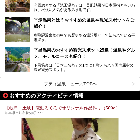
すが、この中でも気軽に日帰りで楽しめる開放感抜群の露天
今回紹介する「池田温泉」は、美肌効果が日本屈指ともいわ
風呂を5ヶ所ご紹介したいと思います。いずれも素晴らしい
れ、根強い人気がある温泉地です。
温泉ですよ！
岐阜県にあり、名古屋からは日帰りで、東京や大阪からなら
温泉旅として利用することができます。
平湯温泉とは？おすすめの温泉や観光スポットをご
紹介！
池田温泉には道の駅があるなど、温泉、観光、買い物と、さ
まざまな楽しみ方が可能です。
奥飛騨温泉郷の中でも歴史ある湯治場として知られている平
そんな池田温泉の魅力を詳しく紹介していきます！
湯温泉。
岐阜県と長野県を結ぶ安房トンネルの開通以来、東京方面か
らの利用客も増え、ますます賑わいを見せています。そこで
下呂温泉のおすすめ観光スポット25選！温泉やグル
今回は、平湯温泉の観光スポットとおすすめの温泉施設を紹
メ、モデルコースも紹介！
介します。気になる温泉をぜひチェックしてみてください。
下呂温泉は「日本三名泉」の1つにも数えられる国内屈指の
温泉観光スポット。
訪れる際には美肌で知られるお湯とあわせて、当地ならでは
のグルメを楽しんだり、周辺にある名所にも足を伸ばしたり
したいもの。
ニフティ温泉ニュースTOPへ
本記事では、下呂温泉エリアにあるおすすめの観光スポット
おすすめのアクティビティ情報
をご紹介するとともに散策する際のモデルコースもご提案。
下呂温泉観光をたっぷりとガイドします！
【岐阜・土岐】電動ろくろでオリジナル作品作り（500g）
岐阜県土岐市駄知町1448