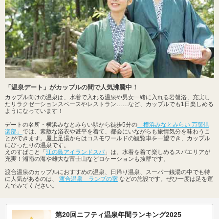
「温泉デート」がカップルの間で人気沸騰中！
カップル向けの温泉は、水着で入れる温泉や男女一緒に入れる岩盤浴、充実し
たリラクゼーションスペースやレストラン……など、カップルでも1日楽しめる
ようになっています！
デートの名所・横浜みなとみらい駅から徒歩5分の
「横浜みなとみらい 万葉倶
楽部」
では、素敵な浴衣や甚平を着て、都会にいながらも旅情気分を味わうこ
とができます。屋上足湯からはコスモワールドの観覧車を一望でき、カップル
にぴったりの温泉です。
えのすぱこと「
江の島アイランドスパ
」は、水着を着て楽しめるスパエリアが
充実！湘南の海や雄大な富士山などロケーションも抜群です。
渡合温泉のカップルにおすすめの温泉、日帰り温泉、スーパー銭湯の中でも特
に人気があるのは、
渡合温泉 ランプの宿
などの施設です。ぜひ一度は足を運
んでみてください。
第20回ニフティ温泉年間ランキング2025