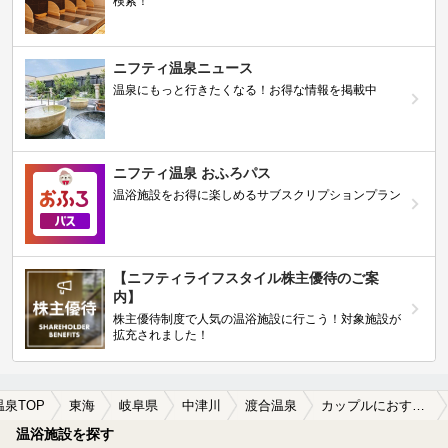
検索！
ニフティ温泉ニュース
温泉にもっと行きたくなる！お得な情報を掲載中
ニフティ温泉 おふろパス
温浴施設をお得に楽しめるサブスクリプションプラン
【ニフティライフスタイル株主優待のご案
内】
株主優待制度で人気の温浴施設に行こう！対象施設が
拡充されました！
温泉TOP
東海
岐阜県
中津川
渡合温泉
カップルにおすすめの渡合温泉の温泉、日帰り温泉、スーパー銭湯おすすめ
温浴施設を探す