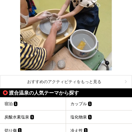
おすすめのアクティビティをもっと見る
渡合温泉の人気テーマから探す
宿泊
カップル
1
1
炭酸水素塩泉
塩化物泉
1
1
切り傷
冷え性
1
1