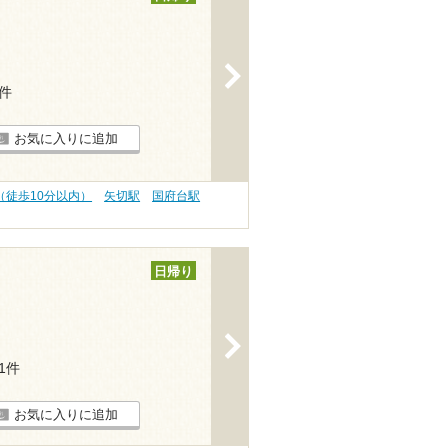
>
1件
お気に入りに追加
（徒歩10分以内）
矢切駅
国府台駅
日帰り
>
71件
お気に入りに追加