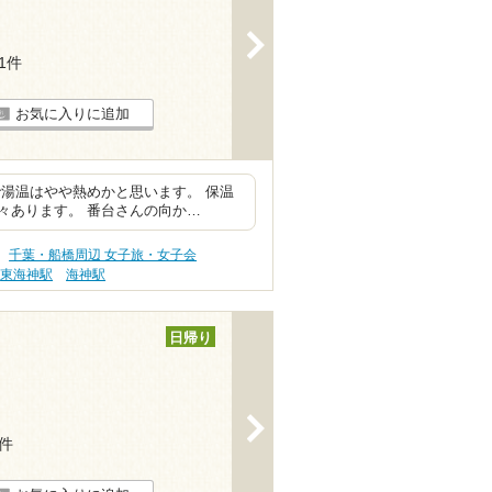
>
11件
お気に入りに追加
湯温はやや熱めかと思います。 保温
々あります。 番台さんの向か…
千葉・船橋周辺 女子旅・女子会
東海神駅
海神駅
日帰り
>
2件