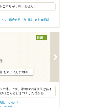
垢こすりが，有りません。
ップル
国府台駅
市川駅
市川真間駅
日帰り
>
7件
お気に入りに追加
う土地」です。常磐線沿線住民はあま
はほとんど行きつくした感があ…
 痛風（つうふう）
駅
鬼越駅