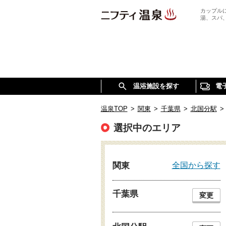
カップル
湯、スパ
温浴施設を探す
電
温泉TOP
>
関東
>
千葉県
>
北国分駅
>
選択中のエリア
全国から探す
関東
千葉県
変更