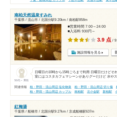
南柏天然温泉すみれ
千葉県 / 流山市 /
北国分駅9.20km
/
南柏駅858m
■営業時間 7:00～24:00
■入浴料 930円～
3.9 点
/ 
施設情報を見る
日曜日の10時から15時ごろまで利用 日曜日だけどそ
室にはコスタカフェマシーンがありグーだけど 水やス
50代～ 男性
関連情報
柏・野田・流山周辺 塩化物泉
柏・野田・流山周辺 切り傷
柏・野田・流山周辺 カップル
南柏駅
北小金駅
新柏駅
紅梅湯
千葉県 / 船橋市 /
北国分駅9.27km
/
京成船橋駅637m