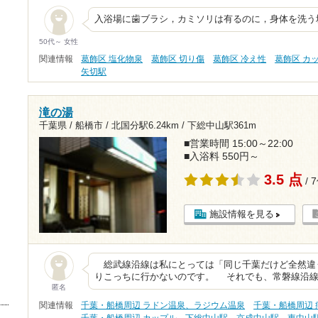
入浴場に歯ブラシ，カミソリは有るのに，身体を洗う
50代～ 女性
関連情報
葛飾区 塩化物泉
葛飾区 切り傷
葛飾区 冷え性
葛飾区 カ
矢切駅
滝の湯
千葉県 / 船橋市 /
北国分駅6.24km
/
下総中山駅361m
■営業時間 15:00～22:00
■入浴料 550円～
3.5 点
/ 
施設情報を見る
総武線沿線は私にとっては「同じ千葉だけど全然違
りこっちに行かないのです。 それでも、常磐線沿線
匿名
関連情報
千葉・船橋周辺 ラドン温泉、ラジウム温泉
千葉・船橋周辺
千葉・船橋周辺 カップル
下総中山駅
京成中山駅
東中山