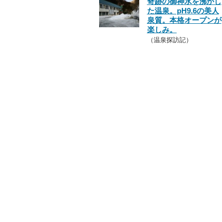
奇跡の御神水を沸かし
た温泉。pH9.6の美人
泉質。本格オープンが
楽しみ。
（温泉探訪記）