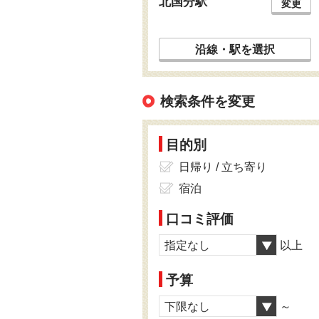
北国分駅
変更
沿線・駅を選択
検索条件を変更
目的別
日帰り / 立ち寄り
宿泊
口コミ評価
指定なし
以上
予算
下限なし
～