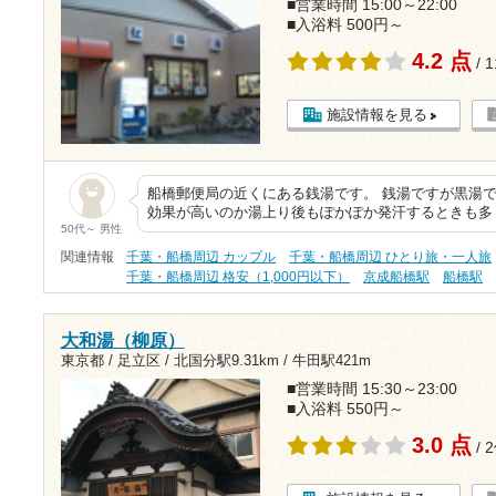
■営業時間 15:00～22:00
■入浴料 500円～
4.2 点
/ 
施設情報を見る
船橋郵便局の近くにある銭湯です。 銭湯ですが黒湯で
効果が高いのか湯上り後もぽかぽか発汗するときも多
50代～ 男性
関連情報
千葉・船橋周辺 カップル
千葉・船橋周辺 ひとり旅・一人旅
千葉・船橋周辺 格安（1,000円以下）
京成船橋駅
船橋駅
大和湯（柳原）
東京都 / 足立区 /
北国分駅9.31km
/
牛田駅421m
■営業時間 15:30～23:00
■入浴料 550円～
3.0 点
/ 