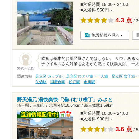
■営業時間 15:00～24:00
■入浴料 550円～
4.3 点
/ 
施設情報を見る
飲食は基本的お風呂屋さんではしない。 サウナあるん
ナウイルスさん対策もあるから黙って銭湯入浴。 一
50代～ 女性
関連情報
足立区 カップル
足立区 ひとり旅・一人旅
足立区 女子旅
矢切駅
国府台駅
松戸駅
市川駅
野天湯元 湯快爽快「湯けむり横丁」みさと
埼玉県 / 三郷市 /
北国分駅10.64km
/
新三郷駅1.59km
■営業時間 10:00～24:00
■入浴料 900円～
3.6 点
/ 