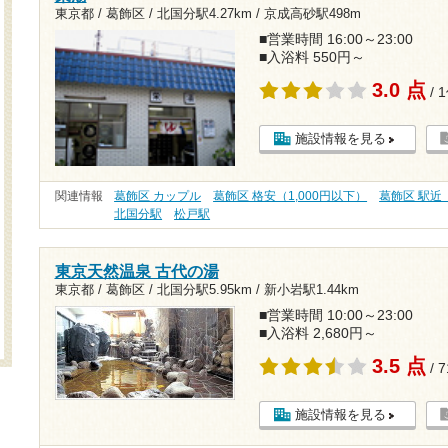
東京都 / 葛飾区 /
北国分駅4.27km
/
京成高砂駅498m
■営業時間 16:00～23:00
■入浴料 550円～
3.0 点
/ 
施設情報を見る
関連情報
葛飾区 カップル
葛飾区 格安（1,000円以下）
葛飾区 駅近
北国分駅
松戸駅
東京天然温泉 古代の湯
東京都 / 葛飾区 /
北国分駅5.95km
/
新小岩駅1.44km
■営業時間 10:00～23:00
■入浴料 2,680円～
3.5 点
/ 
施設情報を見る