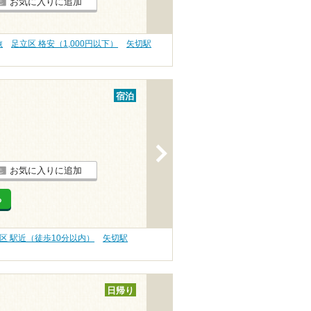
お気に入りに追加
旅
足立区 格安（1,000円以下）
矢切駅
宿泊
>
お気に入りに追加
る
区 駅近（徒歩10分以内）
矢切駅
日帰り