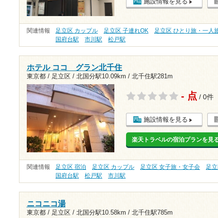
施設情報を見る
関連情報
足立区 カップル
足立区 子連れOK
足立区 ひとり旅・一人
国府台駅
市川駅
松戸駅
ホテル ココ グラン北千住
東京都 / 足立区 /
北国分駅10.09km
/
北千住駅281m
- 点
/ 0件
施設情報を見る
楽天トラベルの宿泊プランを見
関連情報
足立区 宿泊
足立区 カップル
足立区 女子旅・女子会
足立
国府台駅
松戸駅
市川駅
ニコニコ湯
東京都 / 足立区 /
北国分駅10.58km
/
北千住駅785m