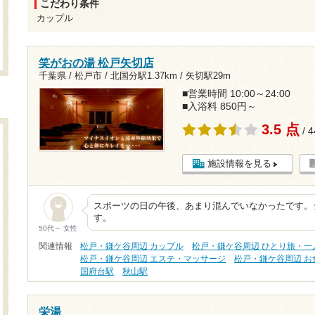
こだわり条件
カップル
笑がおの湯 松戸矢切店
千葉県 / 松戸市 /
北国分駅1.37km
/
矢切駅29m
■営業時間 10:00～24:00
■入浴料 850円～
3.5 点
/ 
施設情報を見る
スポーツの日の午後、あまり混んでいなかったです。
す。
50代～ 女性
関連情報
松戸・鎌ケ谷周辺 カップル
松戸・鎌ケ谷周辺 ひとり旅・一
松戸・鎌ケ谷周辺 エステ・マッサージ
松戸・鎌ケ谷周辺 お
国府台駅
秋山駅
栄湯