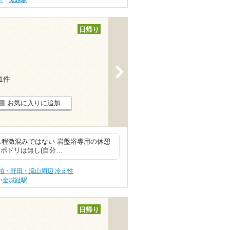
日帰り
>
91件
お気に入りに追加
れ程激混みではない 岩盤浴専用の休憩
ポドリは無し(自分…
柏・野田・流山周辺 冷え性
小金城趾駅
日帰り