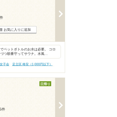
>
3件
お気に入りに追加
でペットボトルのお水は必要。 コロ
人づつ順番守ってサウナ。水風…
・女子会
足立区 格安（1,000円以下）
日帰り
>
55件