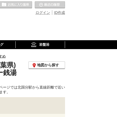
お気に入りの温泉
最近の履歴
ログイン
ID作成
グ
岩盤浴
すめ
葉県)
地図から探す
ー銭湯
ページでは北国分駅から直線距離で近い
ます。