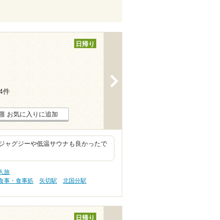
日帰り
>
44件
お気に入りに追加
ジャグジーや低温サウナも良かったで
人旅
食事・食事処
矢切駅
北国分駅
日帰り