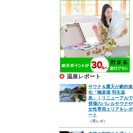
温泉レポート
サウナ＆露天が劇的進
化「極楽湯 羽生温
泉」！リニューアルで
登場のバレルサウナや
女性専用エリアをレポ
ート
（突レポ）