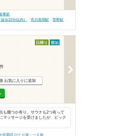
食事処
（徒歩10分以内）
市川真間駅
菅野駅
日帰り
宿泊
5件
>
お気に入りに追加
る
呂も幾つか有り、サウナも2つ有って
にマッサージを受けましたが、ビック
ケ谷周辺 ひとり旅・一人旅