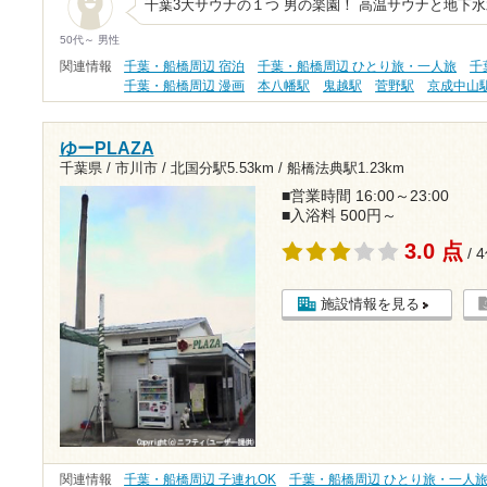
千葉3大サウナの１つ 男の楽園！ 高温サウナと地下水
50代～ 男性
関連情報
千葉・船橋周辺 宿泊
千葉・船橋周辺 ひとり旅・一人旅
千
千葉・船橋周辺 漫画
本八幡駅
鬼越駅
菅野駅
京成中山
ゆーPLAZA
千葉県 / 市川市 /
北国分駅5.53km
/
船橋法典駅1.23km
■営業時間 16:00～23:00
■入浴料 500円～
3.0 点
/ 
施設情報を見る
関連情報
千葉・船橋周辺 子連れOK
千葉・船橋周辺 ひとり旅・一人