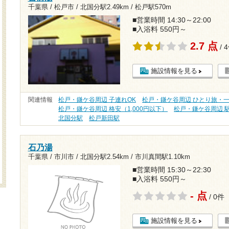
千葉県 / 松戸市 /
北国分駅2.49km
/
松戸駅570m
■営業時間 14:30～22:00
■入浴料 550円～
2.7 点
/ 
施設情報を見る
関連情報
松戸・鎌ケ谷周辺 子連れOK
松戸・鎌ケ谷周辺 ひとり旅・
松戸・鎌ケ谷周辺 格安（1,000円以下）
松戸・鎌ケ谷周辺 
北国分駅
松戸新田駅
石乃湯
千葉県 / 市川市 /
北国分駅2.54km
/
市川真間駅1.10km
■営業時間 15:30～22:30
■入浴料 550円～
- 点
/ 0件
施設情報を見る