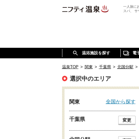
一人旅に
スパ、 
温浴施設を探す
電
温泉TOP
>
関東
>
千葉県
>
北国分駅
>
選択中のエリア
全国から探す
関東
千葉県
変更