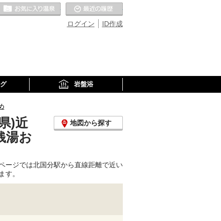
お気に入りの温泉
最近の履歴
ログイン
ID作成
グ
岩盤浴
め
県)近
地図から探す
銭湯お
ページでは北国分駅から直線距離で近い
ます。