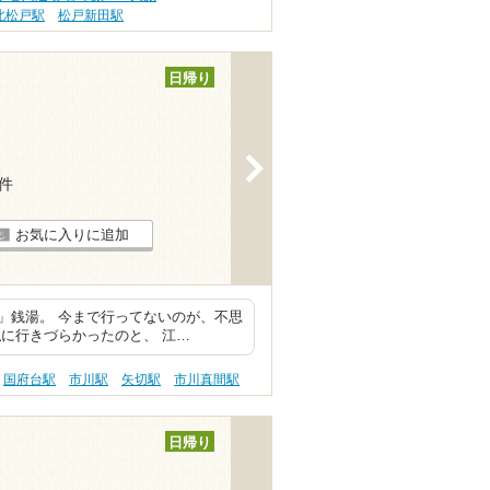
北松戸駅
松戸新田駅
日帰り
>
1件
お気に入りに追加
」銭湯。 今まで行ってないのが、不思
に行きづらかったのと、 江…
国府台駅
市川駅
矢切駅
市川真間駅
日帰り