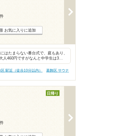
>
4件
お気に入りに追加
人にはたまらない番台式で、庭もあり、
人460円ですがなんと中学生は3…
飾区 駅近（徒歩10分以内）
葛飾区 サウナ
日帰り
>
4件