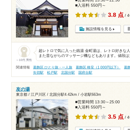
■営業時間 15:30～22:30
■入浴料 550円～
3.8 点
/ 
施設情報を見る
超レトロで気に入った銭湯 金町湯は、レトロ好きな
また昔ながらのマッサージ機などもあります。値段は大
～10代 男性
関連情報
葛飾区 ひとり旅・一人旅
葛飾区 格安（1,000円以下）
葛
矢切駅
松戸駅
北国分駅
国府台駅
友の湯
東京都 / 江戸川区 /
北国分駅4.42km
/
小岩駅663m
■営業時間 13:30～25:00
■入浴料 550円～
3.5 点
/ 