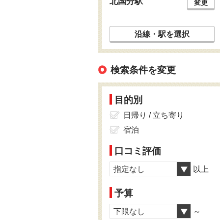
北国分駅
変更
沿線・駅を選択
検索条件を変更
目的別
日帰り / 立ち寄り
宿泊
口コミ評価
指定なし
以上
予算
下限なし
～