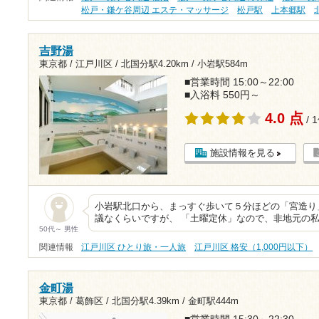
松戸・鎌ケ谷周辺 エステ・マッサージ
松戸駅
上本郷駅
吉野湯
東京都 / 江戸川区 /
北国分駅4.20km
/
小岩駅584m
■営業時間 15:00～22:00
■入浴料 550円～
4.0 点
/ 
施設情報を見る
小岩駅北口から、まっすぐ歩いて５分ほどの「宮造り
議なくらいですが、 「土曜定休」なので、非地元の私
50代～ 男性
関連情報
江戸川区 ひとり旅・一人旅
江戸川区 格安（1,000円以下）
金町湯
東京都 / 葛飾区 /
北国分駅4.39km
/
金町駅444m