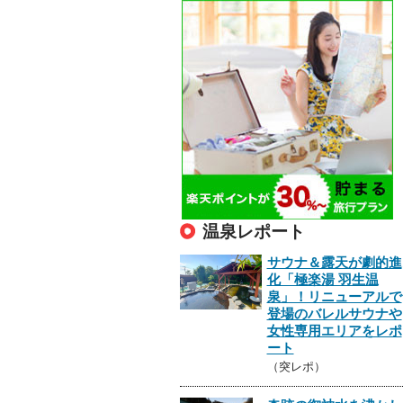
温泉レポート
サウナ＆露天が劇的進
化「極楽湯 羽生温
泉」！リニューアルで
登場のバレルサウナや
女性専用エリアをレポ
ート
（突レポ）