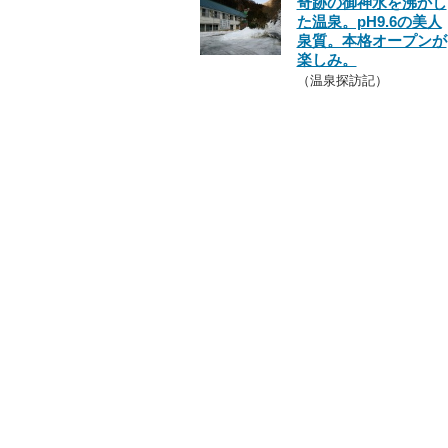
奇跡の御神水を沸かし
た温泉。pH9.6の美人
泉質。本格オープンが
楽しみ。
（温泉探訪記）