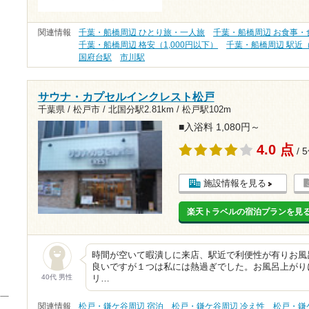
関連情報
千葉・船橋周辺 ひとり旅・一人旅
千葉・船橋周辺 お食事・
千葉・船橋周辺 格安（1,000円以下）
千葉・船橋周辺 駅近
国府台駅
市川駅
サウナ・カプセルインクレスト松戸
千葉県 / 松戸市 /
北国分駅2.81km
/
松戸駅102m
■入浴料 1,080円～
4.0 点
/ 
施設情報を見る
楽天トラベルの宿泊プランを見
時間が空いて暇潰しに来店、駅近で利便性が有りお風
良いですが１つは私には熱過ぎでした。お風呂上がり
40代 男性
リ…
関連情報
松戸・鎌ケ谷周辺 宿泊
松戸・鎌ケ谷周辺 冷え性
松戸・鎌