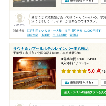
施設情報を見る
受付には 鉄道模型があって猫にゃんにゃんいる。水
湯には珍しくドライヤーが無料なのでオススメ。
20代 男性
関連情報
江戸川区 ひとり旅・一人旅
江戸川区 格安（1,000円以下）
国府台駅
市川駅
市川真間駅
菅野駅
サウナ＆カプセルホテルレインボー本八幡店
千葉県 / 市川市 /
北国分駅4.84km
/
本八幡駅28m
■営業時間 0:00～24:00
■入浴料 1,100円～
5.0 点
/ 
施設情報を見る
楽天トラベルの宿泊プランを見