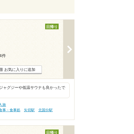
日帰り
>
44件
お気に入りに追加
ジャグジーや低温サウナも良かったで
人旅
食事・食事処
矢切駅
北国分駅
日帰り