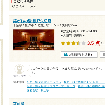
こだわり条件
ひとり旅・一人旅
笑がおの湯 松戸矢切店
千葉県 / 松戸市 /
北国分駅1.37km
/
矢切駅29m
■営業時間 10:00～24:00
■入浴料 850円～
3.5 点
/ 
施設情報を見る
スポーツの日の午後、あまり混んでいなかったです。
す。
50代～ 女性
関連情報
松戸・鎌ケ谷周辺 カップル
松戸・鎌ケ谷周辺 ひとり旅・一
松戸・鎌ケ谷周辺 エステ・マッサージ
松戸・鎌ケ谷周辺 お
国府台駅
秋山駅
宮前湯