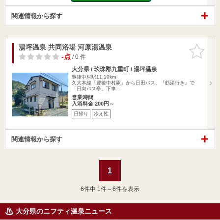
関連情報から探す
湯坪温泉 共同浴場 河原湯温泉
お気に入
りに追加
-点
/ 0 件
大分県 / 玖珠郡九重町 / 湯坪温泉
豊後中村駅11.10km
久大本線「豊後中村駅」から日田バス、『筋湯行き』で
「日向バス亭」下車…
営業時間
入浴料金 200円～
日帰り
冷え性
関連情報から探す
1
6
件中 1件～6件を表示
大分県のニフティ温泉ニュース