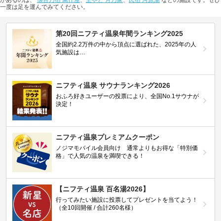
があるのは、
懐古乃宿 萬作屋
、
里やど 月乃家
、
民宿 河原湯
などの施設です。ぜひ
一度は足を運んでみてください。
第20回ニフティ温泉年間ランキング2025
全国約2.2万件の中から頂点に選ばれた、2025年の人
気施設は…
ニフティ温泉 サウナランキング2026
おふろ好きユーザーの投票により、全国No.1サウナが
決定！
ニフティ温泉プレミアムクーポン
ノジマモバイル会員向け 通常よりもお得な「特別価
格」で人気の温泉を満喫できる！
【ニフティ温泉 百名湯2026】
行ってみたい施設に投票してプレゼントを当てよう！
（全10回開催 / 合計260名様）