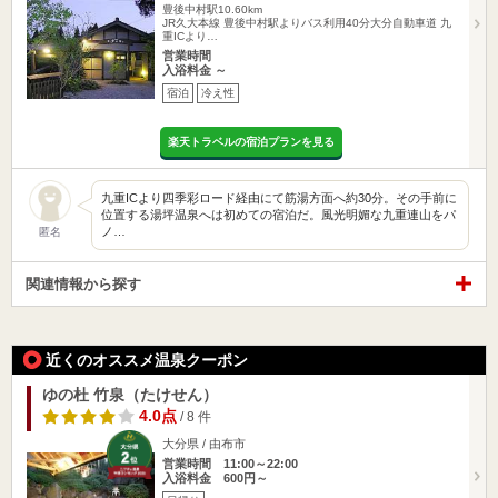
豊後中村駅10.60km
JR久大本線 豊後中村駅よりバス利用40分大分自動車道 九
重ICより…
営業時間
入浴料金 ～
宿泊
冷え性
楽天トラベルの宿泊プランを見る
九重ICより四季彩ロード経由にて筋湯方面へ約30分。その手前に
位置する湯坪温泉へは初めての宿泊だ。風光明媚な九重連山をパ
ノ…
匿名
関連情報から探す
近くのオススメ温泉クーポン
ゆの杜 竹泉（たけせん）
4.0点
/ 8 件
大分県 / 由布市
営業時間 11:00～22:00
入浴料金 600円～