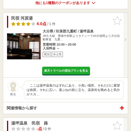
他にも1種類のクーポンがあります
民宿 河原湯
お気に入
りに追加
4.0点
/ 1 件
大分県 / 玖珠郡九重町 / 湯坪温泉
JR久大線 豊後中村駅よりタクシーで40分福岡より大分自
動車道 九重…
営業時間 10:00～20:00
入浴料金 ～
宿泊
冷え性
楽天トラベルの宿泊プランを見る
ここは湯坪温泉のはずれにあり、小高い場所。それだけに展望
は抜群。それに広い。湯ぶねの前に立ち、温泉街を眺めると気分
がスカ…
匿名
関連情報から探す
湯坪温泉 民宿 路
お気に入
りに追加
-点
/ 0 件