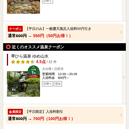
日帰り
【平日のみ】一般露天風呂入浴料50円引き
クーポン
通常
600円
→
550円（50円お得！）
近くのオススメ温泉クーポン
琴ひら温泉 ゆめ山水
4.5点
/ 32 件
大分県 / 日田市
営業時間 12:00～20:45
入浴料金 800円～
日帰り
宿泊
【平日限定】入浴料割引
会員限定
通常
800円
→
700円（100円お得！）