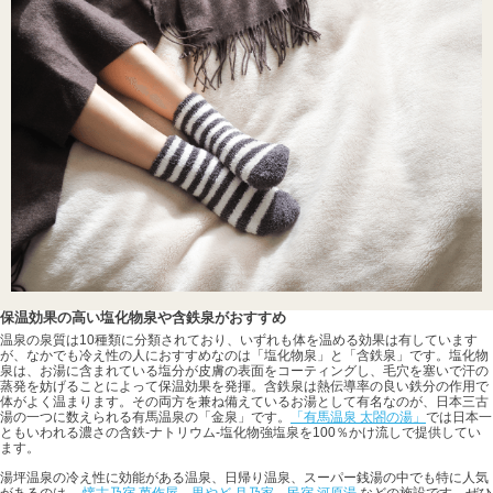
保温効果の高い塩化物泉や含鉄泉がおすすめ
温泉の泉質は10種類に分類されており、いずれも体を温める効果は有しています
が、なかでも冷え性の人におすすめなのは「塩化物泉」と「含鉄泉」です。塩化物
泉は、お湯に含まれている塩分が皮膚の表面をコーティングし、毛穴を塞いで汗の
蒸発を妨げることによって保温効果を発揮。含鉄泉は熱伝導率の良い鉄分の作用で
体がよく温まります。その両方を兼ね備えているお湯として有名なのが、日本三古
湯の一つに数えられる有馬温泉の「金泉」です。
「有馬温泉 太閤の湯」
では日本一
ともいわれる濃さの含鉄-ナトリウム-塩化物強塩泉を100％かけ流しで提供してい
ます。
湯坪温泉の冷え性に効能がある温泉、日帰り温泉、スーパー銭湯の中でも特に人気