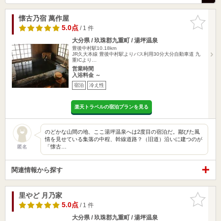
懐古乃宿 萬作屋
お気に入
りに追加
5.0点
/ 1 件
大分県 / 玖珠郡九重町 / 湯坪温泉
豊後中村駅10.18km
JR久大本線 豊後中村駅よりバス利用30分大分自動車道 九
重ICより…
営業時間
入浴料金 ～
宿泊
冷え性
楽天トラベルの宿泊プランを見る
のどかな山間の地、ここ湯坪温泉へは2度目の宿泊だ。鄙びた風
情を見せている集落の中程、幹線道路？（旧道）沿いに建つのが
「懐古…
匿名
関連情報から探す
里やど 月乃家
お気に入
りに追加
5.0点
/ 1 件
大分県 / 玖珠郡九重町 / 湯坪温泉