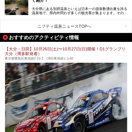
く紹介！
名ですよね。
大分県にある別府温泉といえば日本一の源泉数湧出量を誇る
別府温泉は共同湯も多く、家庭やマンションにも温泉を引い
温泉地で、県内外問わず多くの観光客が集まります。その別
ている所もあります。
府温泉では「別府八湯温泉道」を実施しています。この別府
自宅にいながら温泉に入れるのは羨ましいですが、その中で
八湯温泉道とは別府八湯を巡る体験型イベントで、施設を回
も「こんな場所にも温泉が！？」というスポットがいくつか
って88ヶ所のスタンプを集めて温泉名人の認定を目指すと
あるんです。
ニフティ温泉ニュースTOPへ
いうものです。
他の温泉地では考えられないまさに温泉地ならではです。
これを読んで別府温泉巡りの参考になればと思います。
おすすめのアクティビティ情報
別府には朝早くから夜遅くまでやっている地元に根付いた銭
湯や、日帰りのみの大きな施設など様々な形態の温泉があり
ます。泉質も数多くなるので、好きな温泉から巡って温泉名
【大分・日田】10月26日(土)〜10月27日(日)開催！D1グランプリ
人を目指してみてはいかがでしょうか？
大分（博多駅発着）
東京都豊島区東池袋2-23-2 UBG東池袋ビル6F