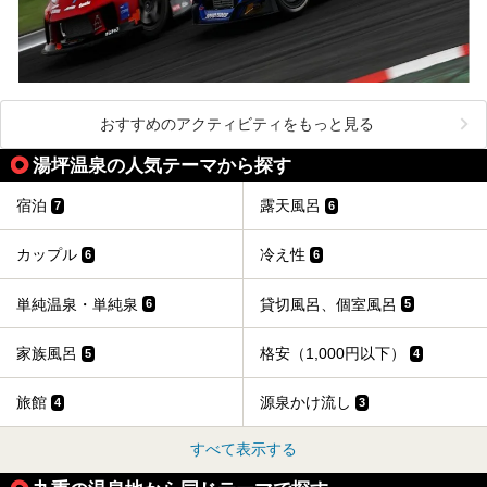
おすすめのアクティビティをもっと見る
湯坪温泉の人気テーマから探す
宿泊
露天風呂
7
6
カップル
冷え性
6
6
単純温泉・単純泉
貸切風呂、個室風呂
6
5
家族風呂
格安（1,000円以下）
5
4
旅館
源泉かけ流し
4
3
すべて表示する