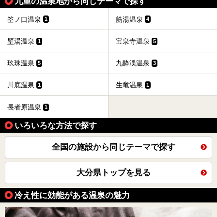
九重の温泉地から同じテーマで探す
筌ノ口温泉
筋湯温泉
1
4
壁湯温泉
宝泉寺温泉
1
5
玖珠温泉
九酔渓温泉
5
3
川底温泉
生竜温泉
1
1
長者原温泉
1
いろいろな方法で探す
全国の施設から同じテーマで探す
大分県トップを見る
冷え性に効能がある温泉の魅力