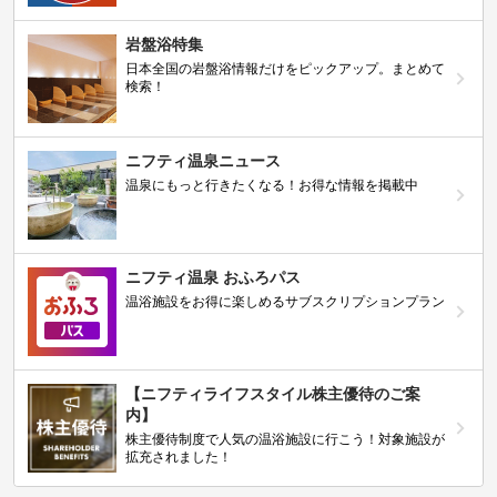
岩盤浴特集
日本全国の岩盤浴情報だけをピックアップ。まとめて
検索！
ニフティ温泉ニュース
温泉にもっと行きたくなる！お得な情報を掲載中
ニフティ温泉 おふろパス
温浴施設をお得に楽しめるサブスクリプションプラン
【ニフティライフスタイル株主優待のご案
内】
株主優待制度で人気の温浴施設に行こう！対象施設が
拡充されました！