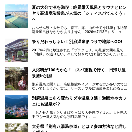
夏の大分で涼を満喫！絶景露天風呂とサウナとヒン
ヤリ高濃度炭酸泉が人気の「シティスパてんくう」
へ
おんせん県・大分でも、都市、海、山の全てを眺望する絶景
露天風呂はなかなかありません。2026年7月3日にリニュー
アルして、うみサウナ、やまサウナを新設した「シティスパ
てんくう(CITY SPA てんくう)」は、なんとJR大分駅直結と
祭りだわっしょい！別府温泉まつりで地獄へGO!
いう利便性の高さ！
2017年2月に放送された「ブラタモリ」の別府の回を見て
地上80mという圧倒的な開放感が魅力。温泉、ロウリュサウ
「地獄」を巡りたい、そして好きなだけ湯につかりたいと切
ナ、そしてひんやりとした約27度の高濃度炭酸泉で交互浴
実に思った私に朗報。
してととのえば、まさに気分は天空の極楽、ここはこの夏ぜ
ひとも訪れたい都市の避暑地です！
2017年3月31日～4月3日、大分県別府市で「別府八湯温泉
入浴料が100円から！コスパ重視で行く、日帰り温
まつり」が開催されます。その期間は嬉しいことに100以上
併設の「JR九州ホテル ブラッサム大分」に泊まって、この
の共同浴場がなんと無料開放されるんです！普段から入浴料
泉旅in別府
「シティスパてんくう」をたっぷり満喫してきたのでレポー
が100円と安いのに、いいんですかタダにしちゃって!?
トします。夏向けの大分駅徒歩圏の周辺観光スポットやクー
しかも4/2には「東京ディズニーリゾートスペシャルパレー
別府温泉と聞くと、高級旅館をイメージする方が多いのでは
ルダウンできるスイーツ情報と併せてお楽しみください！
ド」も行われます。つまり別府に行けば「地獄」も「ミッキ
ないでしょうか。実は、リーズナブルに温泉を楽しめる日帰
ーマウス」も拝める稀有なイベントですよ、これは行くしか
り温泉施設も充実しているエリアなんです。今回は、日帰り
───
ない！
で楽しめる「大分県の別府温泉」に注目してみました。
提供元：大分県【PR】
別府温泉にある変わりダネ温泉３選！遊園地やカフ
ニフティ温泉がオススメする温泉施設を紹介しちゃいます！
この記事は大分県のPR記事です。
源泉数、湧出量ともに日本一の温泉県とも言われる大分県。
ェにも温泉が？
今回は、大分県別府市に行くなら絶対行きたい情緒たっぷり
な市営温泉をまとめました。
「おんせん県」といえばやっぱり大分県ですよね。大分県の
中でも一番人気なのは別府温泉です。
Let’s go to Hell !
別府八湯という名前の通り、さまざまな泉質を楽しめ、一日
中いても飽きません。
大分県『別府八湯温泉道』とは？参加方法など詳し
普通に温泉に浸かる以外にも、別府地獄巡りや砂湯などは有