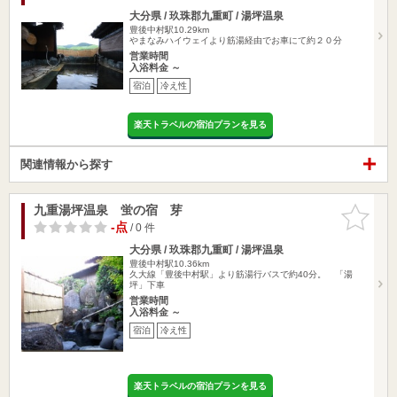
大分県 / 玖珠郡九重町 / 湯坪温泉
豊後中村駅10.29km
やまなみハイウェイより筋湯経由でお車にて約２０分
営業時間
入浴料金 ～
宿泊
冷え性
楽天トラベルの宿泊プランを見る
関連情報から探す
九重湯坪温泉 蛍の宿 芽
お気に入
りに追加
-点
/ 0 件
大分県 / 玖珠郡九重町 / 湯坪温泉
豊後中村駅10.36km
久大線「豊後中村駅」より筋湯行バスで約40分。 「湯
坪」下車
営業時間
入浴料金 ～
宿泊
冷え性
楽天トラベルの宿泊プランを見る