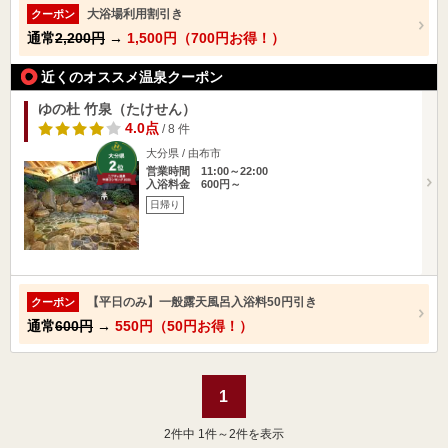
大浴場利用割引き
クーポン
通常
2,200円
→
1,500円（700円お得！）
近くのオススメ温泉クーポン
ゆの杜 竹泉（たけせん）
4.0点
/ 8 件
大分県 / 由布市
営業時間 11:00～22:00
入浴料金 600円～
日帰り
【平日のみ】一般露天風呂入浴料50円引き
クーポン
通常
600円
→
550円（50円お得！）
1
2
件中 1件～2件を表示