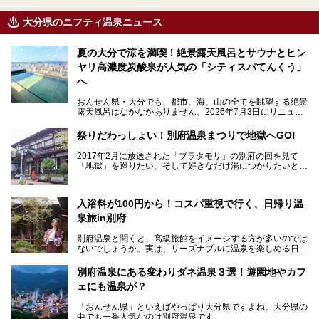
大分県のニフティ温泉ニュース
夏の大分で涼を満喫！絶景露天風呂とサウナとヒン
ヤリ高濃度炭酸泉が人気の「シティスパてんくう」
へ
おんせん県・大分でも、都市、海、山の全てを眺望する絶景
露天風呂はなかなかありません。2026年7月3日にリニュー
アルして、うみサウナ、やまサウナを新設した「シティスパ
てんくう(CITY SPA てんくう)」は、なんとJR大分駅直結と
祭りだわっしょい！別府温泉まつりで地獄へGO!
いう利便性の高さ！
2017年2月に放送された「ブラタモリ」の別府の回を見て
地上80mという圧倒的な開放感が魅力。温泉、ロウリュサウ
「地獄」を巡りたい、そして好きなだけ湯につかりたいと切
ナ、そしてひんやりとした約27度の高濃度炭酸泉で交互浴
実に思った私に朗報。
してととのえば、まさに気分は天空の極楽、ここはこの夏ぜ
ひとも訪れたい都市の避暑地です！
2017年3月31日～4月3日、大分県別府市で「別府八湯温泉
入浴料が100円から！コスパ重視で行く、日帰り温
まつり」が開催されます。その期間は嬉しいことに100以上
併設の「JR九州ホテル ブラッサム大分」に泊まって、この
の共同浴場がなんと無料開放されるんです！普段から入浴料
泉旅in別府
「シティスパてんくう」をたっぷり満喫してきたのでレポー
が100円と安いのに、いいんですかタダにしちゃって!?
トします。夏向けの大分駅徒歩圏の周辺観光スポットやクー
しかも4/2には「東京ディズニーリゾートスペシャルパレー
別府温泉と聞くと、高級旅館をイメージする方が多いのでは
ルダウンできるスイーツ情報と併せてお楽しみください！
ド」も行われます。つまり別府に行けば「地獄」も「ミッキ
ないでしょうか。実は、リーズナブルに温泉を楽しめる日帰
ーマウス」も拝める稀有なイベントですよ、これは行くしか
り温泉施設も充実しているエリアなんです。今回は、日帰り
───
ない！
で楽しめる「大分県の別府温泉」に注目してみました。
提供元：大分県【PR】
別府温泉にある変わりダネ温泉３選！遊園地やカフ
ニフティ温泉がオススメする温泉施設を紹介しちゃいます！
この記事は大分県のPR記事です。
源泉数、湧出量ともに日本一の温泉県とも言われる大分県。
ェにも温泉が？
今回は、大分県別府市に行くなら絶対行きたい情緒たっぷり
な市営温泉をまとめました。
「おんせん県」といえばやっぱり大分県ですよね。大分県の
中でも一番人気なのは別府温泉です。