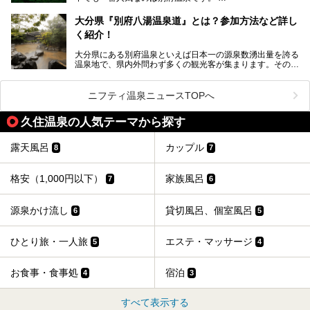
Let’s go to Hell !
別府八湯という名前の通り、さまざまな泉質を楽しめ、一日
中いても飽きません。
大分県『別府八湯温泉道』とは？参加方法など詳し
普通に温泉に浸かる以外にも、別府地獄巡りや砂湯などは有
く紹介！
名ですよね。
大分県にある別府温泉といえば日本一の源泉数湧出量を誇る
別府温泉は共同湯も多く、家庭やマンションにも温泉を引い
温泉地で、県内外問わず多くの観光客が集まります。その別
ている所もあります。
府温泉では「別府八湯温泉道」を実施しています。この別府
自宅にいながら温泉に入れるのは羨ましいですが、その中で
八湯温泉道とは別府八湯を巡る体験型イベントで、施設を回
も「こんな場所にも温泉が！？」というスポットがいくつか
って88ヶ所のスタンプを集めて温泉名人の認定を目指すと
あるんです。
ニフティ温泉ニュースTOPへ
いうものです。
他の温泉地では考えられないまさに温泉地ならではです。
これを読んで別府温泉巡りの参考になればと思います。
久住温泉の人気テーマから探す
別府には朝早くから夜遅くまでやっている地元に根付いた銭
湯や、日帰りのみの大きな施設など様々な形態の温泉があり
ます。泉質も数多くなるので、好きな温泉から巡って温泉名
露天風呂
カップル
8
7
人を目指してみてはいかがでしょうか？
格安（1,000円以下）
家族風呂
7
6
源泉かけ流し
貸切風呂、個室風呂
6
5
ひとり旅・一人旅
エステ・マッサージ
5
4
お食事・食事処
宿泊
4
3
すべて表示する