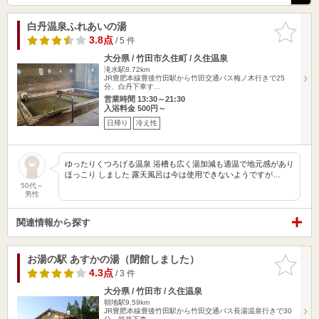
白丹温泉ふれあいの湯
お気に入
りに追加
3.8点
/ 5 件
大分県 / 竹田市久住町 / 久住温泉
滝水駅8.72km
JR豊肥本線豊後竹田駅から竹田交通バス梅ノ木行きで25
分、白丹下車す…
営業時間 13:30～21:30
入浴料金 500円～
日帰り
冷え性
ゆったりくつろげる温泉 浴槽も広く湯加減も適温で地元感があり
ほっこり しました 露天風呂は今は使用できないようですが…
50代～
男性
関連情報から探す
お湯の駅 あすかの湯（閉館しました）
お気に入
りに追加
4.3点
/ 3 件
大分県 / 竹田市 / 久住温泉
朝地駅9.59km
JR豊肥本線豊後竹田駅から竹田交通バス長湯温泉行きで30