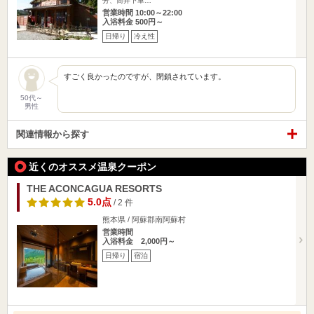
分、筒井下車…
営業時間 10:00～22:00
入浴料金 500円～
日帰り
冷え性
すごく良かったのですが、閉鎖されています。
50代～
男性
関連情報から探す
近くのオススメ温泉クーポン
THE ACONCAGUA RESORTS
5.0点
/ 2 件
熊本県 / 阿蘇郡南阿蘇村
営業時間
入浴料金 2,000円～
日帰り
宿泊