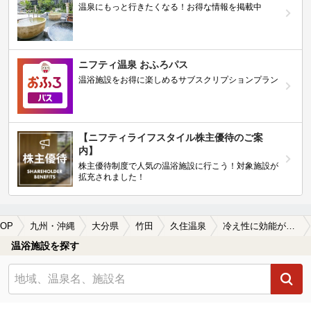
温泉にもっと行きたくなる！お得な情報を掲載中
ニフティ温泉 おふろパス
温浴施設をお得に楽しめるサブスクリプションプラン
【ニフティライフスタイル株主優待のご案
内】
株主優待制度で人気の温浴施設に行こう！対象施設が
拡充されました！
OP
九州・沖縄
大分県
竹田
久住温泉
冷え性に効能がある久住温泉の温泉、日帰り温泉、スーパー銭湯おすすめ
温浴施設を探す