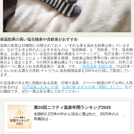
保温効果の高い塩化物泉や含鉄泉がおすすめ
温泉の泉質は10種類に分類されており、いずれも体を温める効果は有しています
が、なかでも冷え性の人におすすめなのは「塩化物泉」と「含鉄泉」です。塩化物
泉は、お湯に含まれている塩分が皮膚の表面をコーティングし、毛穴を塞いで汗の
蒸発を妨げることによって保温効果を発揮。含鉄泉は熱伝導率の良い鉄分の作用で
体がよく温まります。その両方を兼ね備えているお湯として有名なのが、日本三古
湯の一つに数えられる有馬温泉の「金泉」です。
「有馬温泉 太閤の湯」
では日本一
ともいわれる濃さの含鉄-ナトリウム-塩化物強塩泉を100％かけ流しで提供してい
ます。
久住温泉の冷え性に効能がある温泉、日帰り温泉、スーパー銭湯の中でも特に人気
があるのは、
白丹温泉ふれあいの湯
、
お湯の駅 あすかの湯（閉館しました）
など
の施設です。ぜひ一度は足を運んでみてください。
第20回ニフティ温泉年間ランキング2025
全国約2.2万件の中から頂点に選ばれた、2025年の人
気施設は…