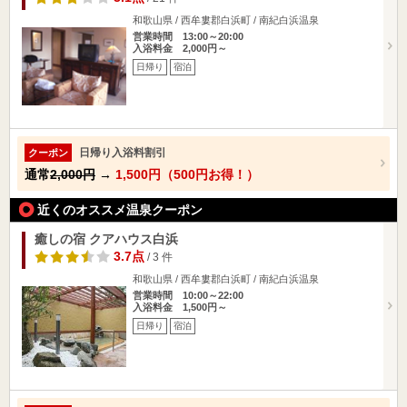
和歌山県 / 西牟婁郡白浜町 / 南紀白浜温泉
営業時間 13:00～20:00
入浴料金 2,000円～
日帰り
宿泊
日帰り入浴料割引
クーポン
通常
2,000円
→
1,500円（500円お得！）
近くのオススメ温泉クーポン
癒しの宿 クアハウス白浜
3.7点
/ 3 件
和歌山県 / 西牟婁郡白浜町 / 南紀白浜温泉
営業時間 10:00～22:00
入浴料金 1,500円～
日帰り
宿泊