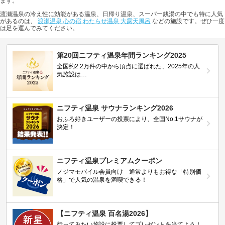
ます。
渡瀬温泉の冷え性に効能がある温泉、日帰り温泉、スーパー銭湯の中でも特に人気
があるのは、
渡瀬温泉 心の宿 わたらせ温泉 大露天風呂
などの施設です。ぜひ一度
は足を運んでみてください。
第20回ニフティ温泉年間ランキング2025
全国約2.2万件の中から頂点に選ばれた、2025年の人
気施設は…
ニフティ温泉 サウナランキング2026
おふろ好きユーザーの投票により、全国No.1サウナが
決定！
ニフティ温泉プレミアムクーポン
ノジマモバイル会員向け 通常よりもお得な「特別価
格」で人気の温泉を満喫できる！
【ニフティ温泉 百名湯2026】
行ってみたい施設に投票してプレゼントを当てよう！