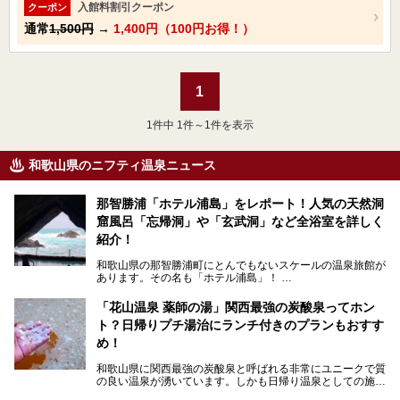
入館料割引クーポン
クーポン
通常
1,500円
→
1,400円（100円お得！）
1
1
件中 1件～1件を表示
和歌山県のニフティ温泉ニュース
那智勝浦「ホテル浦島」をレポート！人気の天然洞
窟風呂「忘帰洞」や「玄武洞」など全浴室を詳しく
紹介！
和歌山県の那智勝浦町にとんでもないスケールの温泉旅館が
あります。その名も「ホテル浦島」！
4つの館に6ヵ所のお風呂、うち2ヵ所は巨大な天然洞窟温
泉。日本一長いエスカレーターで「本館」と「山上館」を結
「花山温泉 薬師の湯」関西最強の炭酸泉ってホン
び、海を一望する絶景も。
ト？日帰りプチ湯治にランチ付きのプランもおすす
6ヵ所のお風呂のうち5ヵ所までは日帰り入浴も可。可愛ら
め！
しいカメさんの形の送迎船「浦島丸」に乗っていざ、温泉の
湧く竜宮城へ！
和歌山県に関西最強の炭酸泉と呼ばれる非常にユニークで質
の良い温泉が湧いています。しかも日帰り温泉としての施設
───
が整っていて、宿泊までできるんです。名前は「花山温泉