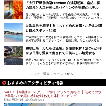
提供元：那智勝浦町【PR】
薬師の湯」。朝一番のお風呂にはパリパリシャリシャリと膜
「大江戸温泉物語Premium 白浜彩朝楽」南紀白浜
この記事は那智勝浦町のPR記事です。
が張って、それを砕きながら入浴できるとか！
の温泉と大江戸三つ星バイキングが自慢のホテル
そんな驚きの「花山温泉」を取材してきました。釜飯などラ
青い海に白いビーチが美しい和歌山県の南紀白浜。「円月
ンチに人気のお食事処メニューも紹介しちゃいます！
島」「千畳敷」「三段壁」と絶景スポットがたくさんありま
す。もちろんいい温泉もたっぷり湧いていて、日本書紀に登
場する歴史の古さから日本三古湯の一つにも。
白浜温泉を満喫する！おすすめの旅館・ホテル14選
と観光スポット10選
そんな「南紀白浜温泉」の「大江戸温泉物語Premium 白浜
彩朝楽」で2025年9月から人気の「大江戸三つ星バイキン
白浜温泉は古い歴史を持つ温泉地のひとつで、全国各地から
グ」がスタートしました。温泉＆バイキング＆レジャースポ
観光客が訪れるスポットです。名前は聞いたことがあるもの
ットとしてのこのホテルの魅力をたっぷり体験してきたので
の、何県にある温泉地なのか、どのような泉質の温泉なの
早速紹介します！
か、実は知らない方も多いのではないでしょうか。
和歌山県「わたらせ温泉」を徹底取材！湯の花が浮
───
かぶ日帰り温泉で癒されて♡美味しい地元食も
そこで今回は、白浜温泉ビギナー向けの基本情報をご紹介し
提供元：大江戸温泉物語ホテルズ＆リゾーツ株式会社【P
ながら、おすすめの旅館・ホテルをお届けします。また、白
R】
時間を気にせず、すべてを忘れ、ゆったりと自然の中で癒さ
浜温泉を訪れるなら外せない観光スポットも合わせてご紹介
この記事は大江戸温泉物語Premium 白浜彩朝楽のPR記事で
れたい。そんなときにおすすめなのが、和歌山県田辺市の
します。
す。
「わたらせ温泉」です。現地にたどり着くまでの間も、道中
の豊かな山々を眺めながら、どんどん期待が膨らみますよ。
ニフティ温泉ニュースTOPへ
「わたらせ温泉」では、温泉に入れるだけではなく、地元の
特産品を使った食事をいただける「露天食堂」でお腹も満た
おすすめのアクティビティ情報
すことができます。ぜひチェックしてくださいね。
SALE！【早期割引 or グループ割引プランでお得に♪】初めての水
中世界へ！気軽に感動が味わえる体験ダイビング
和歌山県西牟婁郡白浜町臨海410-1