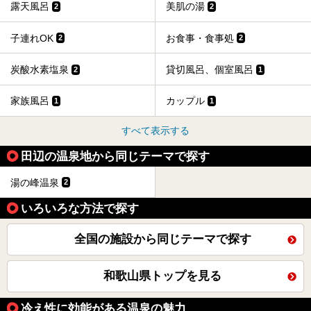
露天風呂
美肌の湯
2
2
子連れOK
お食事・食事処
2
2
炭酸水素塩泉
貸切風呂、個室風呂
2
1
家族風呂
カップル
1
1
すべて表示する
田辺の温泉地から同じテーマで探す
湯の峰温泉
2
いろいろな方法で探す
全国の施設から同じテーマで探す
和歌山県トップを見る
冷え性に効能がある温泉の魅力