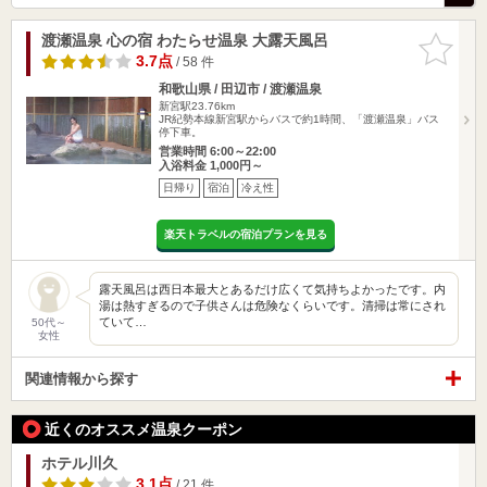
渡瀬温泉 心の宿 わたらせ温泉 大露天風呂
お気に入
りに追加
3.7点
/ 58 件
和歌山県 / 田辺市 / 渡瀬温泉
新宮駅23.76km
JR紀勢本線新宮駅からバスで約1時間、「渡瀬温泉」バス
停下車。
営業時間 6:00～22:00
入浴料金 1,000円～
日帰り
宿泊
冷え性
楽天トラベルの宿泊プランを見る
露天風呂は西日本最大とあるだけ広くて気持ちよかったです。内
湯は熱すぎるので子供さんは危険なくらいです。清掃は常にされ
ていて…
50代～
女性
関連情報から探す
近くのオススメ温泉クーポン
ホテル川久
3.1点
/ 21 件