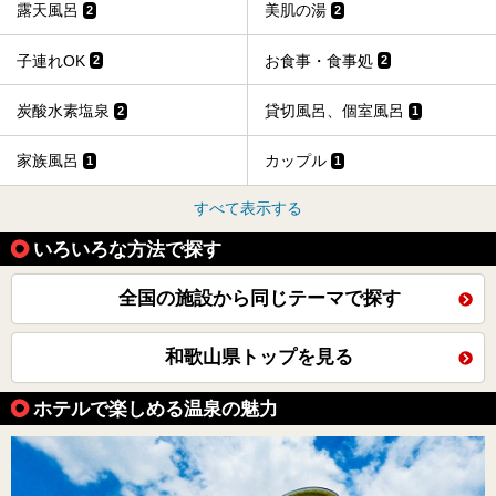
露天風呂
美肌の湯
2
2
子連れOK
お食事・食事処
2
2
炭酸水素塩泉
貸切風呂、個室風呂
2
1
家族風呂
カップル
1
1
すべて表示する
いろいろな方法で探す
全国の施設から同じテーマで探す
和歌山県トップを見る
ホテルで楽しめる温泉の魅力