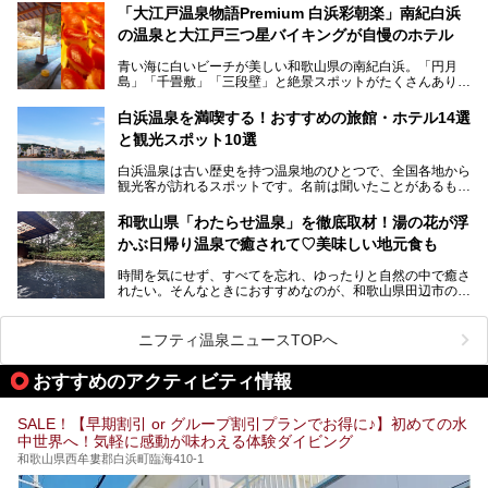
提供元：那智勝浦町【PR】
薬師の湯」。朝一番のお風呂にはパリパリシャリシャリと膜
「大江戸温泉物語Premium 白浜彩朝楽」南紀白浜
この記事は那智勝浦町のPR記事です。
が張って、それを砕きながら入浴できるとか！
の温泉と大江戸三つ星バイキングが自慢のホテル
そんな驚きの「花山温泉」を取材してきました。釜飯などラ
青い海に白いビーチが美しい和歌山県の南紀白浜。「円月
ンチに人気のお食事処メニューも紹介しちゃいます！
島」「千畳敷」「三段壁」と絶景スポットがたくさんありま
す。もちろんいい温泉もたっぷり湧いていて、日本書紀に登
場する歴史の古さから日本三古湯の一つにも。
白浜温泉を満喫する！おすすめの旅館・ホテル14選
と観光スポット10選
そんな「南紀白浜温泉」の「大江戸温泉物語Premium 白浜
彩朝楽」で2025年9月から人気の「大江戸三つ星バイキン
白浜温泉は古い歴史を持つ温泉地のひとつで、全国各地から
グ」がスタートしました。温泉＆バイキング＆レジャースポ
観光客が訪れるスポットです。名前は聞いたことがあるもの
ットとしてのこのホテルの魅力をたっぷり体験してきたので
の、何県にある温泉地なのか、どのような泉質の温泉なの
早速紹介します！
か、実は知らない方も多いのではないでしょうか。
和歌山県「わたらせ温泉」を徹底取材！湯の花が浮
───
かぶ日帰り温泉で癒されて♡美味しい地元食も
そこで今回は、白浜温泉ビギナー向けの基本情報をご紹介し
提供元：大江戸温泉物語ホテルズ＆リゾーツ株式会社【P
ながら、おすすめの旅館・ホテルをお届けします。また、白
R】
時間を気にせず、すべてを忘れ、ゆったりと自然の中で癒さ
浜温泉を訪れるなら外せない観光スポットも合わせてご紹介
この記事は大江戸温泉物語Premium 白浜彩朝楽のPR記事で
れたい。そんなときにおすすめなのが、和歌山県田辺市の
します。
す。
「わたらせ温泉」です。現地にたどり着くまでの間も、道中
の豊かな山々を眺めながら、どんどん期待が膨らみますよ。
ニフティ温泉ニュースTOPへ
「わたらせ温泉」では、温泉に入れるだけではなく、地元の
特産品を使った食事をいただける「露天食堂」でお腹も満た
おすすめのアクティビティ情報
すことができます。ぜひチェックしてくださいね。
SALE！【早期割引 or グループ割引プランでお得に♪】初めての水
中世界へ！気軽に感動が味わえる体験ダイビング
和歌山県西牟婁郡白浜町臨海410-1