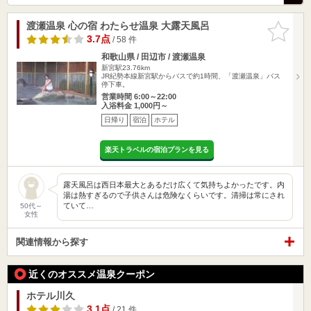
渡瀬温泉 心の宿 わたらせ温泉 大露天風呂
お気に入
りに追加
3.7点
/ 58 件
和歌山県 / 田辺市 / 渡瀬温泉
新宮駅23.76km
JR紀勢本線新宮駅からバスで約1時間、「渡瀬温泉」バス
停下車。
営業時間 6:00～22:00
入浴料金 1,000円～
日帰り
宿泊
ホテル
楽天トラベルの宿泊プランを見る
露天風呂は西日本最大とあるだけ広くて気持ちよかったです。内
湯は熱すぎるので子供さんは危険なくらいです。清掃は常にされ
ていて…
50代～
女性
関連情報から探す
近くのオススメ温泉クーポン
ホテル川久
3.1点
/ 21 件