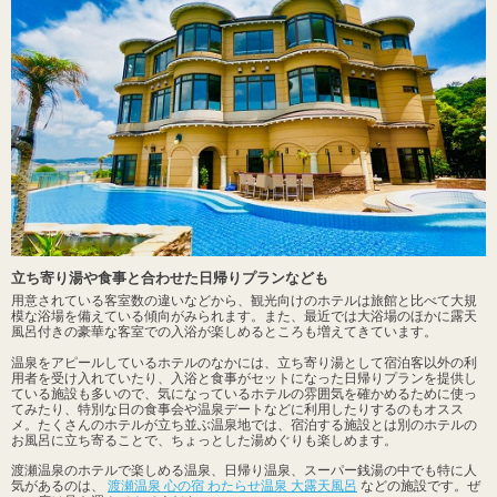
立ち寄り湯や食事と合わせた日帰りプランなども
用意されている客室数の違いなどから、観光向けのホテルは旅館と比べて大規
模な浴場を備えている傾向がみられます。また、最近では大浴場のほかに露天
風呂付きの豪華な客室での入浴が楽しめるところも増えてきています。
温泉をアピールしているホテルのなかには、立ち寄り湯として宿泊客以外の利
用者を受け入れていたり、入浴と食事がセットになった日帰りプランを提供し
ている施設も多いので、気になっているホテルの雰囲気を確かめるために使っ
てみたり、特別な日の食事会や温泉デートなどに利用したりするのもオスス
メ。たくさんのホテルが立ち並ぶ温泉地では、宿泊する施設とは別のホテルの
お風呂に立ち寄ることで、ちょっとした湯めぐりも楽しめます。
渡瀬温泉のホテルで楽しめる温泉、日帰り温泉、スーパー銭湯の中でも特に人
気があるのは、
渡瀬温泉 心の宿 わたらせ温泉 大露天風呂
などの施設です。ぜ