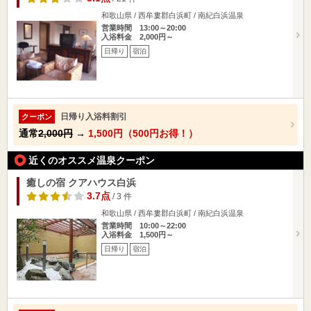
和歌山県 / 西牟婁郡白浜町 / 南紀白浜温泉
営業時間 13:00～20:00
入浴料金 2,000円～
日帰り
宿泊
日帰り入浴料割引
クーポン
通常
2,000円
→
1,500円（500円お得！）
近くのオススメ温泉クーポン
癒しの宿 クアハウス白浜
3.7点
/ 3 件
和歌山県 / 西牟婁郡白浜町 / 南紀白浜温泉
営業時間 10:00～22:00
入浴料金 1,500円～
日帰り
宿泊