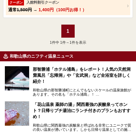
入館料割引クーポン
クーポン
通常
1,500円
→
1,400円（100円お得！）
1
1
件中 1件～1件を表示
和歌山県のニフティ温泉ニュース
那智勝浦「ホテル浦島」をレポート！人気の天然洞
窟風呂「忘帰洞」や「玄武洞」など全浴室を詳しく
紹介！
和歌山県の那智勝浦町にとんでもないスケールの温泉旅館が
あります。その名も「ホテル浦島」！
4つの館に6ヵ所のお風呂、うち2ヵ所は巨大な天然洞窟温
泉。日本一長いエスカレーターで「本館」と「山上館」を結
「花山温泉 薬師の湯」関西最強の炭酸泉ってホン
び、海を一望する絶景も。
ト？日帰りプチ湯治にランチ付きのプランもおすす
6ヵ所のお風呂のうち5ヵ所までは日帰り入浴も可。可愛ら
め！
しいカメさんの形の送迎船「浦島丸」に乗っていざ、温泉の
湧く竜宮城へ！
和歌山県に関西最強の炭酸泉と呼ばれる非常にユニークで質
の良い温泉が湧いています。しかも日帰り温泉としての施設
───
が整っていて、宿泊までできるんです。名前は「花山温泉