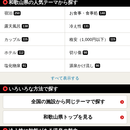
和歌山県の人気テーマから探す
宿泊
お食事・食事処
250
140
露天風呂
冷え性
138
131
カップル
格安（1,000円以下）
115
115
ホテル
切り傷
112
98
塩化物泉
源泉かけ流し
91
86
すべて表示する
いろいろな方法で探す
全国の施設から同じテーマで探す
和歌山県トップを見る