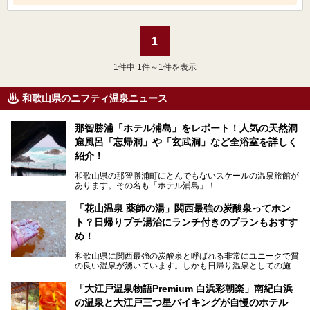
1
1
件中 1件～1件を表示
和歌山県のニフティ温泉ニュース
那智勝浦「ホテル浦島」をレポート！人気の天然洞
窟風呂「忘帰洞」や「玄武洞」など全浴室を詳しく
紹介！
和歌山県の那智勝浦町にとんでもないスケールの温泉旅館が
あります。その名も「ホテル浦島」！
4つの館に6ヵ所のお風呂、うち2ヵ所は巨大な天然洞窟温
泉。日本一長いエスカレーターで「本館」と「山上館」を結
「花山温泉 薬師の湯」関西最強の炭酸泉ってホン
び、海を一望する絶景も。
ト？日帰りプチ湯治にランチ付きのプランもおすす
6ヵ所のお風呂のうち5ヵ所までは日帰り入浴も可。可愛ら
め！
しいカメさんの形の送迎船「浦島丸」に乗っていざ、温泉の
湧く竜宮城へ！
和歌山県に関西最強の炭酸泉と呼ばれる非常にユニークで質
の良い温泉が湧いています。しかも日帰り温泉としての施設
───
が整っていて、宿泊までできるんです。名前は「花山温泉
提供元：那智勝浦町【PR】
薬師の湯」。朝一番のお風呂にはパリパリシャリシャリと膜
「大江戸温泉物語Premium 白浜彩朝楽」南紀白浜
この記事は那智勝浦町のPR記事です。
が張って、それを砕きながら入浴できるとか！
の温泉と大江戸三つ星バイキングが自慢のホテル