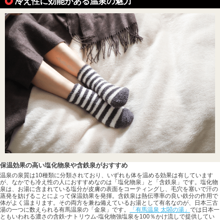
冷え性に効能がある温泉の魅力
保温効果の高い塩化物泉や含鉄泉がおすすめ
温泉の泉質は10種類に分類されており、いずれも体を温める効果は有しています
が、なかでも冷え性の人におすすめなのは「塩化物泉」と「含鉄泉」です。塩化物
泉は、お湯に含まれている塩分が皮膚の表面をコーティングし、毛穴を塞いで汗の
蒸発を妨げることによって保温効果を発揮。含鉄泉は熱伝導率の良い鉄分の作用で
体がよく温まります。その両方を兼ね備えているお湯として有名なのが、日本三古
湯の一つに数えられる有馬温泉の「金泉」です。
「有馬温泉 太閤の湯」
では日本一
ともいわれる濃さの含鉄-ナトリウム-塩化物強塩泉を100％かけ流しで提供してい