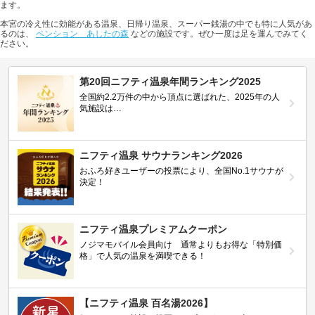
ます。
本宮の冷え性に効能がある温泉、日帰り温泉、スーパー銭湯の中でも特に人気があ
るのは、
ペンション あしたの森
などの施設です。ぜひ一度は足を運んでみてく
ださい。
第20回ニフティ温泉年間ランキング2025
全国約2.2万件の中から頂点に選ばれた、2025年の人
気施設は…
ニフティ温泉 サウナランキング2026
おふろ好きユーザーの投票により、全国No.1サウナが
決定！
ニフティ温泉プレミアムクーポン
ノジマモバイル会員向け 通常よりもお得な「特別価
格」で人気の温泉を満喫できる！
【ニフティ温泉 百名湯2026】