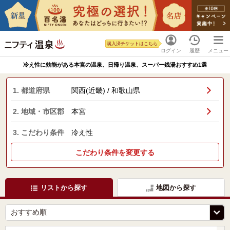
購入済チケットはこちら
ログイン
履歴
メニュー
冷え性に効能がある本宮の温泉、日帰り温泉、スーパー銭湯おすすめ1選
1. 都道府県
関西(近畿) / 和歌山県
2. 地域・市区郡
本宮
3. こだわり条件
冷え性
こだわり条件を変更する
リストから探す
地図から探す