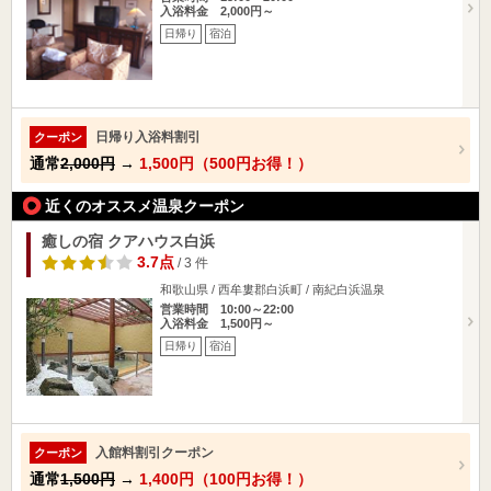
入浴料金 2,000円～
日帰り
宿泊
日帰り入浴料割引
クーポン
通常
2,000円
→
1,500円（500円お得！）
近くのオススメ温泉クーポン
癒しの宿 クアハウス白浜
3.7点
/ 3 件
和歌山県 / 西牟婁郡白浜町 / 南紀白浜温泉
営業時間 10:00～22:00
入浴料金 1,500円～
日帰り
宿泊
入館料割引クーポン
クーポン
通常
1,500円
→
1,400円（100円お得！）