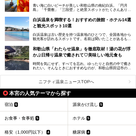
そんな驚きの「花山温泉」を取材してきました。釜飯などラ
青い海に白いビーチが美しい和歌山県の南紀白浜。「円月
ンチに人気のお食事処メニューも紹介しちゃいます！
島」「千畳敷」「三段壁」と絶景スポットがたくさんありま
す。もちろんいい温泉もたっぷり湧いていて、日本書紀に登
場する歴史の古さから日本三古湯の一つにも。
白浜温泉を満喫する！おすすめの旅館・ホテル14選
と観光スポット10選
そんな「南紀白浜温泉」の「大江戸温泉物語Premium 白浜
彩朝楽」で2025年9月から人気の「大江戸三つ星バイキン
白浜温泉は古い歴史を持つ温泉地のひとつで、全国各地から
グ」がスタートしました。温泉＆バイキング＆レジャースポ
観光客が訪れるスポットです。名前は聞いたことがあるもの
ットとしてのこのホテルの魅力をたっぷり体験してきたので
の、何県にある温泉地なのか、どのような泉質の温泉なの
早速紹介します！
か、実は知らない方も多いのではないでしょうか。
和歌山県「わたらせ温泉」を徹底取材！湯の花が浮
───
かぶ日帰り温泉で癒されて♡美味しい地元食も
そこで今回は、白浜温泉ビギナー向けの基本情報をご紹介し
提供元：大江戸温泉物語ホテルズ＆リゾーツ株式会社【P
ながら、おすすめの旅館・ホテルをお届けします。また、白
R】
時間を気にせず、すべてを忘れ、ゆったりと自然の中で癒さ
浜温泉を訪れるなら外せない観光スポットも合わせてご紹介
この記事は大江戸温泉物語Premium 白浜彩朝楽のPR記事で
れたい。そんなときにおすすめなのが、和歌山県田辺市の
します。
す。
「わたらせ温泉」です。現地にたどり着くまでの間も、道中
の豊かな山々を眺めながら、どんどん期待が膨らみますよ。
ニフティ温泉ニュースTOPへ
「わたらせ温泉」では、温泉に入れるだけではなく、地元の
特産品を使った食事をいただける「露天食堂」でお腹も満た
本宮の人気テーマから探す
すことができます。ぜひチェックしてくださいね。
宿泊
源泉かけ流し
6
5
お食事・食事処
ホテル
5
5
格安（1,000円以下）
糖尿病
4
4