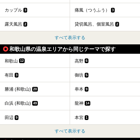
カップル
痛風（つうふう）
3
3
露天風呂
貸切風呂、個室風呂
2
2
すべて表示する
和歌山県の温泉エリアから同じテーマで探す
和歌山
高野
12
6
有田
御坊
3
5
勝浦 (和歌山)
串本
20
9
白浜 (和歌山)
龍神
49
14
田辺
本宮
9
1
すべて表示する