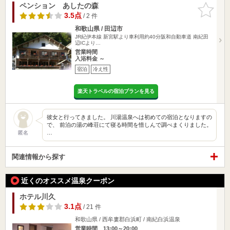
ペンション あしたの森
お気に入
りに追加
3.5点
/ 2 件
和歌山県 / 田辺市
JR紀伊本線 新宮駅より車利用約40分阪和自動車道 南紀田
辺ICより…
営業時間
入浴料金 ～
宿泊
冷え性
楽天トラベルの宿泊プランを見る
彼女と行ってきました。 川湯温泉へは初めての宿泊となりますの
で、 前泊の湯の峰荘にて寝る時間を惜しんで調べまくりました。
…
匿名
関連情報から探す
近くのオススメ温泉クーポン
ホテル川久
3.1点
/ 21 件
和歌山県 / 西牟婁郡白浜町 / 南紀白浜温泉
営業時間 13:00～20:00