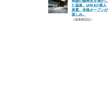
奇跡の御神水を沸かし
た温泉。pH9.6の美人
泉質。本格オープンが
楽しみ。
（温泉探訪記）