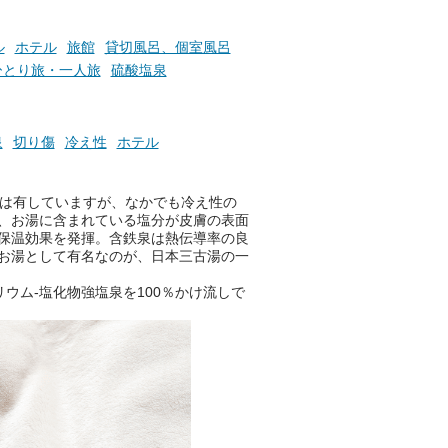
た「これからのこと」や「ちょ
っとした悩み」が、頭に浮かん
でくることはありませんか？
ル
ホテル
旅館
貸切風呂、個室風呂
ひとり旅・一人旅
硫酸塩泉
お風呂でリラックスしているか
らこそ向き合える、大切な自分
泉
切り傷
冷え性
ホテル
の本音。
そんな心のつぶやきを、湯あが
果は有していますが、なかでも冷え性の
りの温まった心のまま相談でき
、お湯に含まれている塩分が皮膚の表面
たら素敵ですよね。
保温効果を発揮。含鉄泉は熱伝導率の良
お湯として有名なのが、日本三古湯の一
ウム-塩化物強塩泉を100％かけ流しで
ニフティ温泉の「占いベンチ」
は、そんなあなたの心のつぶや
きをプロの占い師に相談するこ
とができるサービスです。
おふろパス会員様なら、この特