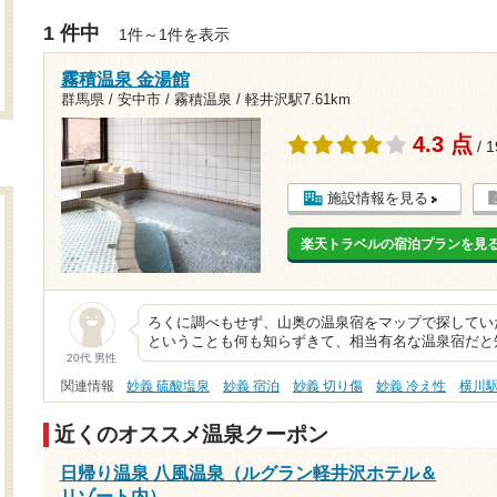
1 件中
1件～1件を表示
霧積温泉 金湯館
群馬県 / 安中市 / 霧積温泉 /
軽井沢駅7.61km
4.3 点
/ 
施設情報を見る
楽天トラベルの宿泊プランを見
ろくに調べもせず、山奥の温泉宿をマップで探してい
ということも何も知らずきて、相当有名な温泉宿だと
20代 男性
関連情報
妙義 硫酸塩泉
妙義 宿泊
妙義 切り傷
妙義 冷え性
横川
近くのオススメ温泉クーポン
日帰り温泉 八風温泉（ルグラン軽井沢ホテル＆
リゾート内）