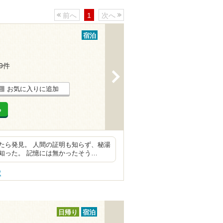
前へ
1
次へ
宿泊
19件
>
お気に入りに追加
る
たら発見。 人間の証明も知らず、秘湯
知った。 記憶には無かったそう…
駅
日帰り
宿泊