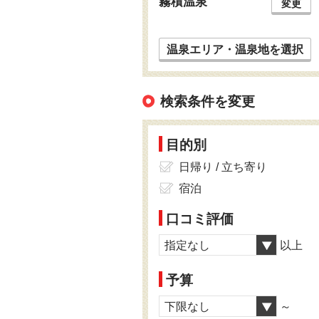
霧積温泉
変更
温泉エリア・温泉地を選択
検索条件を変更
目的別
日帰り / 立ち寄り
宿泊
口コミ評価
指定なし
以上
予算
下限なし
～