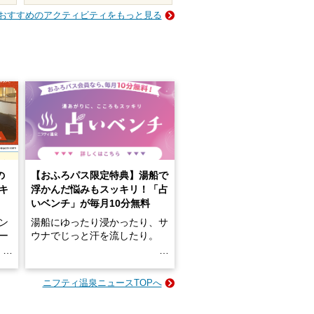
おすすめのアクティビティをもっと見る
の
【おふろパス限定特典】湯船で
キ
浮かんだ悩みもスッキリ！「占
いベンチ」が毎月10分無料
ン
湯船にゆったり浸かったり、サ
ロー
ウナでじっと汗を流したり。
る
名
e-
ニフティ温泉ニュースTOPへ
い
そんな「一人でぼんやり過ごす
時間」、ふだん後回しにしてい