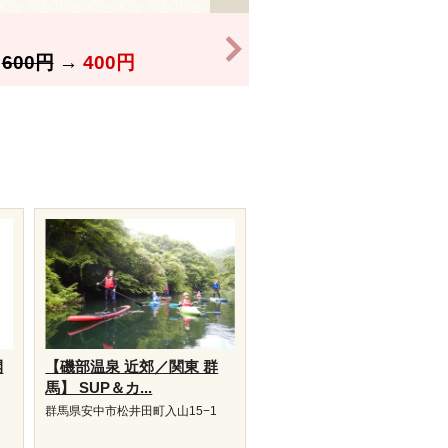
>
】
600円
→
400円
開
【磯部温泉 近郊／関東 群
馬】 SUP＆カ...
群馬県安中市松井田町入山15−1