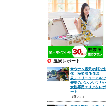
温泉レポート
サウナ＆露天が劇的進
化「極楽湯 羽生温
泉」！リニューアルで
登場のバレルサウナや
女性専用エリアをレポ
ート
（突レポ）