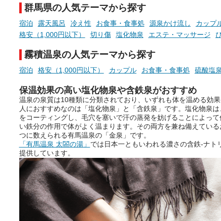
群馬県の人気テーマから探す
手相やタロットなど気軽に楽し
める占いで、“ととのう”おふろ
宿泊
露天風呂
冷え性
お食事・食事処
源泉かけ流し
カップ
時間を、もっと特別に。
格安（1,000円以下）
切り傷
塩化物泉
エステ・マッサージ
霧積温泉の人気テーマから探す
宿泊
格安（1,000円以下）
カップル
お食事・食事処
硫酸塩
保温効果の高い塩化物泉や含鉄泉がおすすめ
温泉の泉質は10種類に分類されており、いずれも体を温める効
人におすすめなのは「塩化物泉」と「含鉄泉」です。塩化物泉は
をコーティングし、毛穴を塞いで汗の蒸発を妨げることによって
い鉄分の作用で体がよく温まります。その両方を兼ね備えている
つに数えられる有馬温泉の「金泉」です。
「有馬温泉 太閤の湯」
では日本一ともいわれる濃さの含鉄-ナトリ
提供しています。