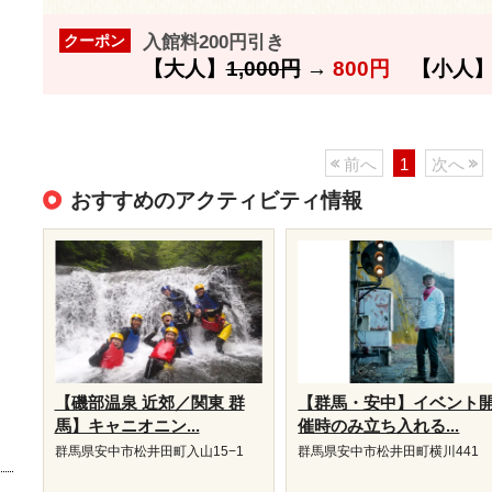
入館料200円引き
クーポン
【大人】
1,000円
→
800円
【小人
前へ
1
次へ
おすすめのアクティビティ情報
【磯部温泉 近郊／関東 群
【群馬・安中】イベント
馬】キャニオニン...
催時のみ立ち入れる...
群馬県安中市松井田町入山15−1
群馬県安中市松井田町横川441