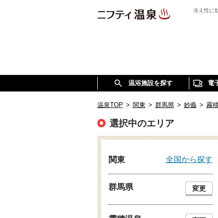
冷え性に
温浴施設を探す
電
温泉TOP
>
関東
>
群馬県
>
妙義
>
霧
選択中のエリア
全国から探す
関東
群馬県
変更