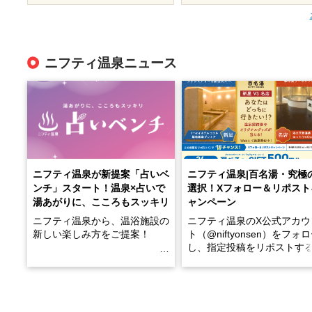
ニフティ温泉ニュース
ニフティ温泉が新提案「占いベ
ニフティ温泉|百名湯・究極
ンチ」スタート！温泉×占いで
選択！Xフォロー＆リポスト
湯あがりに、こころもスッキリ
ャンペーン
ニフティ温泉から、温浴施設の
ニフティ温泉のX公式アカウ
新しい楽しみ方をご提案！
ト（@niftyonsen）をフォ
し、指定投稿をリポストす
温泉で体を癒したあとに、占い
と、抽選で各回26（ふろ）
でこころもスッキリ──そんな
様（合計260名様）に選べる
新体験が楽しめる「占いベン
GIFT500円分をプレゼント
チ」を展開中♨
たします。