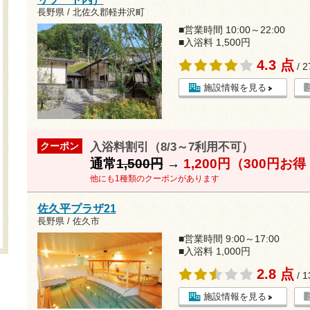
長野県 / 北佐久郡軽井沢町
■営業時間 10:00～22:00
■入浴料 1,500円
4.3 点
/ 
施設情報を見る
入浴料割引（8/3～7利用不可）
クーポン
通常
1,500円
→
1,200円（300円お
他にも1種類のクーポンがあります
佐久平プラザ21
長野県 / 佐久市
■営業時間 9:00～17:00
■入浴料 1,000円
2.8 点
/ 
施設情報を見る