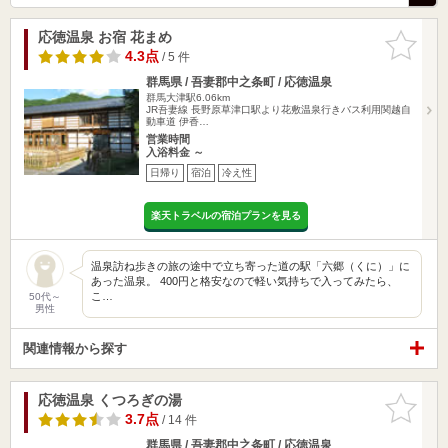
応徳温泉 お宿 花まめ
お気に入
りに追加
4.3点
/ 5 件
群馬県 / 吾妻郡中之条町 / 応徳温泉
群馬大津駅6.06km
JR吾妻線 長野原草津口駅より花敷温泉行きバス利用関越自
動車道 伊香…
営業時間
入浴料金 ～
日帰り
宿泊
冷え性
楽天トラベルの宿泊プランを見る
温泉訪ね歩きの旅の途中で立ち寄った道の駅「六郷（くに）」に
あった温泉。 400円と格安なので軽い気持ちで入ってみたら、
こ…
50代～
男性
関連情報から探す
応徳温泉 くつろぎの湯
お気に入
りに追加
3.7点
/ 14 件
群馬県 / 吾妻郡中之条町 / 応徳温泉