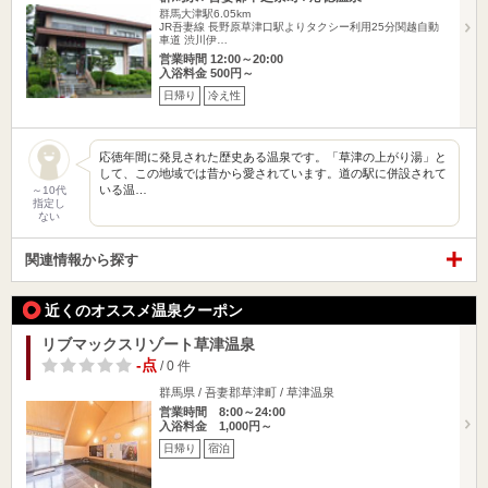
群馬大津駅6.05km
JR吾妻線 長野原草津口駅よりタクシー利用25分関越自動
車道 渋川伊…
営業時間 12:00～20:00
入浴料金 500円～
日帰り
冷え性
応徳年間に発見された歴史ある温泉です。「草津の上がり湯」と
して、この地域では昔から愛されています。道の駅に併設されて
いる温…
～10代
指定し
ない
関連情報から探す
近くのオススメ温泉クーポン
リブマックスリゾート草津温泉
-点
/ 0 件
群馬県 / 吾妻郡草津町 / 草津温泉
営業時間 8:00～24:00
入浴料金 1,000円～
日帰り
宿泊