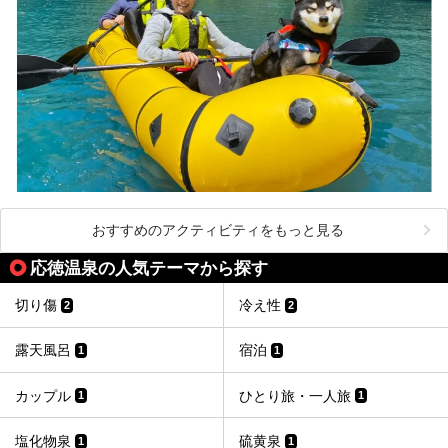
おすすめのアクティビティをもっと見る
応徳温泉の人気テーマから探す
切り傷
冷え性
2
2
露天風呂
宿泊
1
1
カップル
ひとり旅・一人旅
1
1
塩化物泉
硫黄泉
1
1