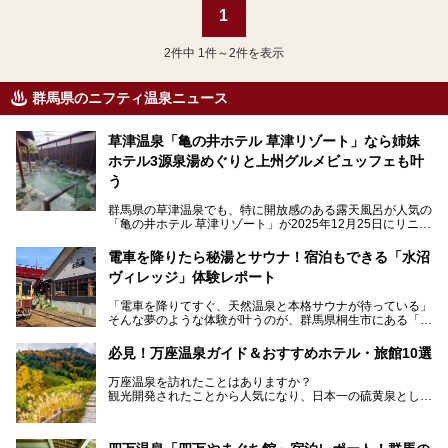
1
2
件中 1件～2件を表示
群馬県のニフティ温泉ニュース
草津温泉「亀の井ホテル 草津リゾート」なら姉妹
ホテル3源泉湯めぐりと上州グルメビュッフェも叶
う
群馬県の草津温泉でも、特に開放感のある露天風呂が人気の
「亀の井ホテル 草津リゾート」が2025年12月25日にリニュ
ーアルオープンしました。
ロビーや客室が綺麗になって、上州グルメにこだわったビュ
電車を降りたら秘湯とサウナ！宿泊もできる「水沼
ッフェも人気！アクセスはシャトルバスで楽々、さらに草津
ヴィレッジ」体験レポート
温泉にある姉妹ホテルの「草津温泉 大東舘」「亀の井ホテ
ル 草津湯畑」の湯めぐりまで楽しめます。
「電車を降りてすぐ、天然温泉と本格サウナが待っている」
そんな夢のような体験が叶うのが、群馬県桐生市にある「駅
今回はそんな「亀の井ホテル 草津リゾート」を徹底レポー
の天然温泉&サウナの森 水沼ヴィレッジ」です。
ト！
日帰り温泉の「水沼の湯」と宿泊もできる「サウナの森」、
必見！万座温泉ガイド＆おすすめホテル・旅館10選
２つのエリアがあります。
───
提供元：アイコニア・ホスピタリティ株式会社【PR】
万座温泉を訪れたことはありますか？
今回は、その中でも特にユニークな駅直結の「水沼の湯」の
この記事は亀の井ホテル 草津リゾートのPR記事です。
観光開発されたことから人気になり、日本一の硫黄泉として
魅力に焦点を当て、温泉好き、サウナー、そして電車旅好き
も有名な温泉地です。
も必見の、心と体がリフレッシュする水沼ヴィレッジの体験
レポートをお届けします。
万座温泉が何県にあるのか、どんな温泉なのか、知らない方