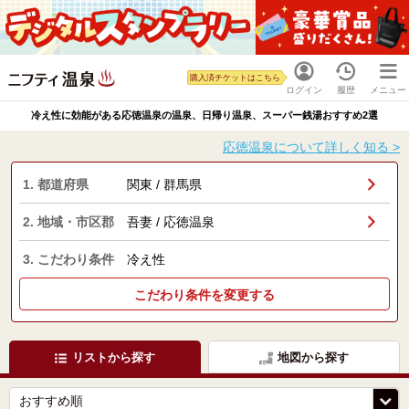
購入済チケットはこちら
ログイン
履歴
メニュー
冷え性に効能がある応徳温泉の温泉、日帰り温泉、スーパー銭湯おすすめ2選
応徳温泉について詳しく知る >
1. 都道府県
関東 / 群馬県
2. 地域・市区郡
吾妻 / 応徳温泉
3. こだわり条件
冷え性
こだわり条件を変更する
リストから探す
地図から探す