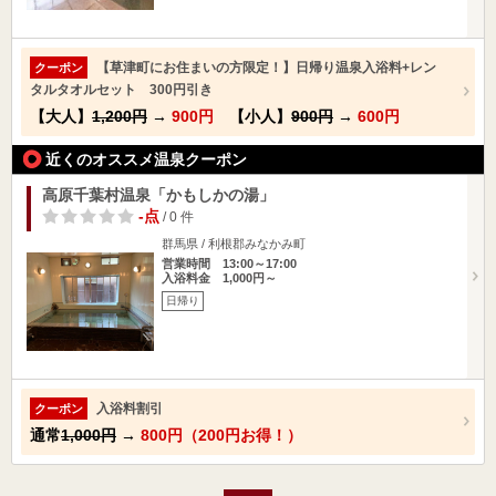
【草津町にお住まいの方限定！】日帰り温泉入浴料+レン
クーポン
タルタオルセット 300円引き
【大人】
1,200円
→
900円
【小人】
900円
→
600円
近くのオススメ温泉クーポン
高原千葉村温泉「かもしかの湯」
-点
/ 0 件
群馬県 / 利根郡みなかみ町
営業時間 13:00～17:00
入浴料金 1,000円～
日帰り
入浴料割引
クーポン
通常
1,000円
→
800円（200円お得！）