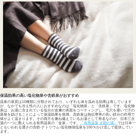
保温効果の高い塩化物泉や含鉄泉がおすすめ
温泉の泉質は10種類に分類されており、いずれも体を温める効果は有しています
が、なかでも冷え性の人におすすめなのは「塩化物泉」と「含鉄泉」です。塩化物
泉は、お湯に含まれている塩分が皮膚の表面をコーティングし、毛穴を塞いで汗の
蒸発を妨げることによって保温効果を発揮。含鉄泉は熱伝導率の良い鉄分の作用で
体がよく温まります。その両方を兼ね備えているお湯として有名なのが、日本三古
湯の一つに数えられる有馬温泉の「金泉」です。
「有馬温泉 太閤の湯」
では日本一
ともいわれる濃さの含鉄-ナトリウム-塩化物強塩泉を100％かけ流しで提供してい
ます。