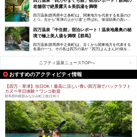
四万温泉「四万やまぐち館」宿泊レポート！群馬の
も多いかもしれません。
老舗宿で絶景露天＆美肌湯を満喫
そこで筆者である私が実際に行ってみました！万座温泉の楽
しみ方や周辺の観光地を解説します。
四万温泉(群馬県中之条町)は、関東地方を代表する名湯のひ
また、日帰り入浴できる温泉から混浴可能な温泉まで、おす
とつ。古から“草津の上がり湯”と呼ばれ、保湿効果の高い美
すめの入浴施設もご紹介します！
肌湯として有名な存在です。
四万温泉「中生館」宿泊レポート！温泉地最奥の秘
「四万やまぐち館」は、この地を代表する旅館の一つ。日帰
境で極上美人湯を満喫【群馬】
り入浴も可能ですが、やはり宿泊してじっくり楽しむのがベ
スト。今回は筆者自ら宿泊し、人気の絶景露天風呂＆極上美
四万温泉(群馬県中之条町)は、古くから関東地方を代表する
肌湯をはじめ、館内の魅力をたっぷりとご紹介します！
名湯の一つ。その名は四万の湯が『四万(よんまん)の病を癒
す霊泉』であるとする伝説に由来し、現代においても多くの
観光客で賑わう人気温泉地です。
ニフティ温泉ニュースTOPへ
「中生館」は四万温泉最奥に位置し、秘境感漂う老舗宿。泉
質の良さ(特に美人湯効果)に定評があり、知る人ぞ知る穴場
おすすめのアクティビティ情報
的存在です。今回は筆者自ら宿泊し、自慢の温泉をはじめ食
事・客室・共有スペースなど、宿の全貌を徹底紹介します。
【四万・草津】当日OK！最高に涼しい青い四万湖でパックラフト
カヌー半日体験＊ワンコ歓迎
群馬県利根郡みなかみ町上牧2230-1