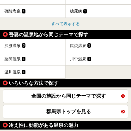
硫酸塩泉
糖尿病
1
1
すべて表示する
吾妻の温泉地から同じテーマで探す
沢渡温泉
尻焼温泉
3
1
薬師温泉
川中温泉
1
1
温川温泉
1
いろいろな方法で探す
全国の施設から同じテーマで探す
群馬県トップを見る
冷え性に効能がある温泉の魅力