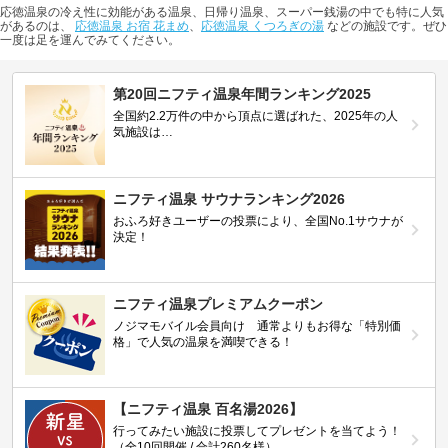
応徳温泉の冷え性に効能がある温泉、日帰り温泉、スーパー銭湯の中でも特に人気
があるのは、
応徳温泉 お宿 花まめ
、
応徳温泉 くつろぎの湯
などの施設です。ぜひ
一度は足を運んでみてください。
第20回ニフティ温泉年間ランキング2025
全国約2.2万件の中から頂点に選ばれた、2025年の人
気施設は…
ニフティ温泉 サウナランキング2026
おふろ好きユーザーの投票により、全国No.1サウナが
決定！
ニフティ温泉プレミアムクーポン
ノジマモバイル会員向け 通常よりもお得な「特別価
格」で人気の温泉を満喫できる！
【ニフティ温泉 百名湯2026】
行ってみたい施設に投票してプレゼントを当てよう！
（全10回開催 / 合計260名様）