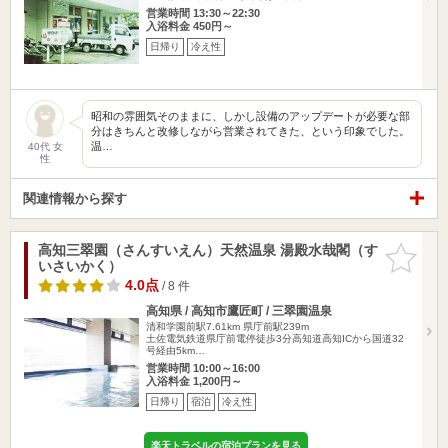
営業時間 13:30～22:30
入浴料金 450円～
日帰り
冷え性
昭和の雰囲気そのままに、しかし設備のアップデートが必要な部
分はきちんと改修しながら営業されてきた、という印象でした。
温…
40代 女
性
関連情報から探す
高知三翠園（さんすいえん）天然温泉 湯殿水哉閣（す
お気に入
いさいかく）
りに追加
4.0点
/ 8 件
高知県 / 高知市鷹匠町 / 三翠園温泉
清和学園前駅7.61km
県庁前駅239m
土佐電気鉄道県庁前電停徒歩3分高知道高知ICから国道32
号経由5km…
営業時間 10:00～16:00
入浴料金 1,200円～
日帰り
宿泊
冷え性
楽天トラベルの宿泊プランを見る