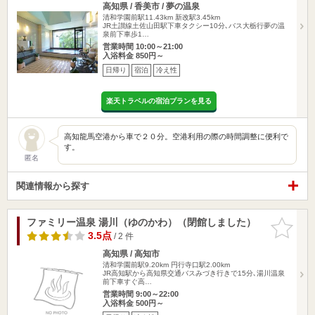
高知県 / 香美市 / 夢の温泉
清和学園前駅11.43km
新改駅3.45km
JR土讃線土佐山田駅下車タクシー10分､バス大栃行夢の温
泉前下車歩1…
営業時間 10:00～21:00
入浴料金 850円～
日帰り
宿泊
冷え性
楽天トラベルの宿泊プランを見る
高知龍馬空港から車で２０分。空港利用の際の時間調整に便利で
す。
匿名
関連情報から探す
ファミリー温泉 湯川（ゆのかわ）（閉館しました）
お気に入
りに追加
3.5点
/ 2 件
高知県 / 高知市
清和学園前駅9.20km
円行寺口駅2.00km
JR高知駅から高知県交通バスみづき行きで15分､湯川温泉
前下車すぐ高…
営業時間 9:00～22:00
入浴料金 500円～