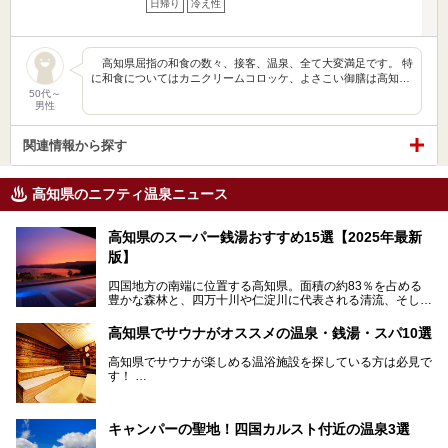
日帰り
冷え性
高知県屈指の和食の数々、接客、温泉、全て大変満足です。 特
に和食についてはカニクリームコロッケ、よさこい御膳は高知…
50代～
男性
関連情報から探す
高知県のニフティ温泉ニュース
高知県のスーパー銭湯おすすめ15選【2025年最新
版】
四国地方の南端に位置する高知県。面積の約83％を占める
豊かな森林と、四万十川や仁淀川に代表される清流、そして
青く輝く太平洋に面して約700㎞もの海岸線が続く、自然の
魅力がぎゅっと詰まった県です。
高知県でサウナがオススメの温泉・銭湯・スパ10選
高知県はまた、カツオのたたきをはじめとする海産物や清流
で育つ川魚、大皿にごちそうがどっさり盛られた皿鉢料理、
高知県でサウナが楽しめる温浴施設を探している方は必見で
柚子などの柑橘類、地酒といったグルメが充実していること
す！
でも知られます。ここでは、温泉とあわせて自然の景観やグ
この記事では、高知県内でおすすめするサウナを詳しく紹介
ルメも満喫できる、高知県でおすすめのスーパー銭湯をご紹
します。
介します。
高知市内から、大自然に囲まれたサウナまで厳選してます。
キャンパーの聖地！四国カルスト付近の温泉3選
ぜひこれを読んで高知のサウナ探しの参考してくださいね！