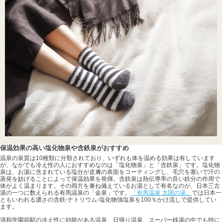
保温効果の高い塩化物泉や含鉄泉がおすすめ
温泉の泉質は10種類に分類されており、いずれも体を温める効果は有しています
が、なかでも冷え性の人におすすめなのは「塩化物泉」と「含鉄泉」です。塩化物
泉は、お湯に含まれている塩分が皮膚の表面をコーティングし、毛穴を塞いで汗の
蒸発を妨げることによって保温効果を発揮。含鉄泉は熱伝導率の良い鉄分の作用で
体がよく温まります。その両方を兼ね備えているお湯として有名なのが、日本三古
湯の一つに数えられる有馬温泉の「金泉」です。
「有馬温泉 太閤の湯」
では日本一
ともいわれる濃さの含鉄-ナトリウム-塩化物強塩泉を100％かけ流しで提供してい
ます。
清和学園前駅の冷え性に効能がある温泉、日帰り温泉、スーパー銭湯の中でも特に