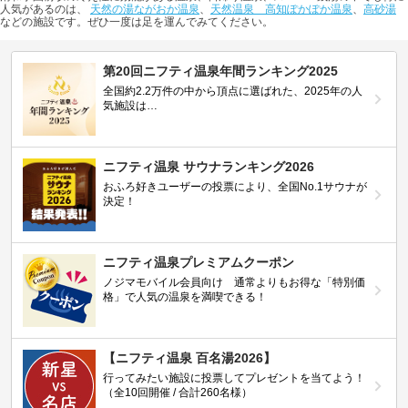
人気があるのは、
天然の湯ながおか温泉
、
天然温泉 高知ぽかぽか温泉
、
高砂湯
などの施設です。ぜひ一度は足を運んでみてください。
第20回ニフティ温泉年間ランキング2025
全国約2.2万件の中から頂点に選ばれた、2025年の人
気施設は…
ニフティ温泉 サウナランキング2026
おふろ好きユーザーの投票により、全国No.1サウナが
決定！
ニフティ温泉プレミアムクーポン
ノジマモバイル会員向け 通常よりもお得な「特別価
格」で人気の温泉を満喫できる！
【ニフティ温泉 百名湯2026】
行ってみたい施設に投票してプレゼントを当てよう！
（全10回開催 / 合計260名様）