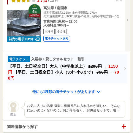
3.7点
/ 13 件
高知県 / 南国市
清和学園前駅3.95km
土佐長岡駅1.07km
高知道南国ICよりR32､県道45経由､長岡小学校方面へ5分
営業時間 10:00～22:00
入浴料金 900円～
日帰り
冷え性
電子チケットあり
入浴券＋貸しタオルセット 割引
電子チケット
【平日、土日祝全日】大人（中学生以上）
1200円
→
1150
円
【平日、土日祝全日】小人（3才~小6まで）
750円
→
70
0円
他にも1種類の電子チケットがあります
お気に入りの温泉 気楽に薔薇風呂に入れるのが楽しい。 そんな
に広い訳じゃないのに、何か落ち着く。 お風呂セットで、場…
匿名
関連情報から探す