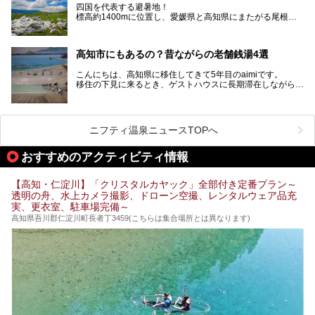
四国を代表する避暑地！
標高約1400mに位置し、愛媛県と高知県にまたがる尾根沿
いに広がる「四国カルスト」。
夏はキャンパーでにぎわい、街明かりもほぼなく満点の星空
高知市にもあるの？昔ながらの老舗銭湯4選
が見れる場所。
そんな街から外れた景色のとってもいい場所なんですが、日
こんにちは、高知県に移住してきて5年目のaimiです。
帰り温泉（お風呂）がありません。
移住の下見に来るとき、ゲストハウスに長期滞在しながら観
中でもライターおすすめの３つの温泉をご紹介します。
光していたのですが。
そのときにお世話になったのが高知市内にある銭湯。
テントを張ってから温泉に向かうのもいいですが、場所取り
高知市というと、高知県の人口の半分が集まっているにぎや
などが問題なければ、温泉に入ってから向かうことをオスス
かなイメージがある方も多いかと思いますが、昔ながらの老
メします。
ニフティ温泉ニュースTOPへ
舗銭湯がけっこうな数あるのですよ。
なぜなら最寄り温泉でも車で４０分、山を降りていかねばな
りませんからね…！！
規模は小さいながら、元気に営業中なので観光がてら訪問し
おすすめのアクティビティ情報
てみてはいかがでしょう？
もしくは、翌日キャンプ帰りに立ち寄るのもおすすめです。
JR高知駅から近いものもあるので、公共交通オンリー派もO
Kですよ♪
【高知・仁淀川】「クリスタルカヤック」全部付き定番プラン～
それでは見ていきましょう。
透明の舟、水上カメラ撮影、ドローン空撮、レンタルウェア品充
それではチェックしてきましょう♪
実、更衣室、駐車場完備～
高知県吾川郡仁淀川町長者丁3459(こちらは集合場所とは異なります)