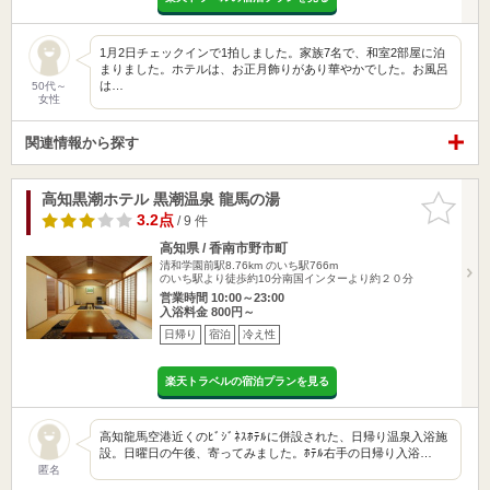
1月2日チェックインで1拍しました。家族7名で、和室2部屋に泊
まりました。ホテルは、お正月飾りがあり華やかでした。お風呂
は…
50代～
女性
関連情報から探す
高知黒潮ホテル 黒潮温泉 龍馬の湯
お気に入
りに追加
3.2点
/ 9 件
高知県 / 香南市野市町
清和学園前駅8.76km
のいち駅766m
のいち駅より徒歩約10分南国インターより約２０分
営業時間 10:00～23:00
入浴料金 800円～
日帰り
宿泊
冷え性
楽天トラベルの宿泊プランを見る
高知龍馬空港近くのﾋﾞｼﾞﾈｽﾎﾃﾙに併設された、日帰り温泉入浴施
設。日曜日の午後、寄ってみました。ﾎﾃﾙ右手の日帰り入浴…
匿名