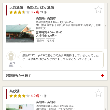
天然温泉 高知ぽかぽか温泉
お気に入
りに追加
3.7点
/ 3 件
高知県 / 高知市
清和学園前駅4.98km
薊野駅403m
JR土讃線 薊野駅より徒歩7分高知自動車道 高知ICより北環
状線と交…
営業時間 8:00～25:00
入浴料金 800円～
日帰り
冷え性
泉温22.9℃、ph7.6の湯なのであまり期待はしていませんでした
が、源泉風呂はなかなかのナトリウム泉となっていました。 …
～10代
男性
関連情報から探す
高砂湯
お気に入
りに追加
4.0点
/ 1 件
高知県 / 高知市
清和学園前駅6.28km
高知駅216m
JR土讃線「高知駅」から徒歩約7分