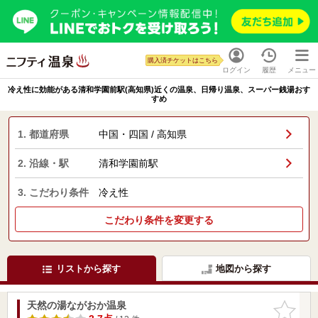
購入済チケットはこちら
ログイン
履歴
メニュー
冷え性に効能がある清和学園前駅(高知県)近くの温泉、日帰り温泉、スーパー銭湯おす
すめ
1. 都道府県
中国・四国 / 高知県
2. 沿線・駅
清和学園前駅
3. こだわり条件
冷え性
こだわり条件を変更する
リストから探す
地図から探す
天然の湯ながおか温泉
お気に入
りに追加