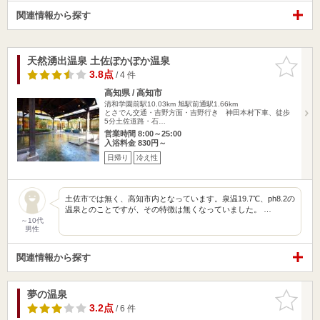
関連情報から探す
天然湧出温泉 土佐ぽかぽか温泉
お気に入
りに追加
3.8点
/ 4 件
高知県 / 高知市
清和学園前駅10.03km
旭駅前通駅1.66km
とさでん交通・吉野方面・吉野行き 神田本村下車、徒歩
5分土佐道路・石…
営業時間 8:00～25:00
入浴料金 830円～
日帰り
冷え性
土佐市では無く、高知市内となっています。泉温19.7℃、ph8.2の
温泉とのことですが、その特徴は無くなっていました。 …
～10代
男性
関連情報から探す
夢の温泉
お気に入
りに追加
3.2点
/ 6 件