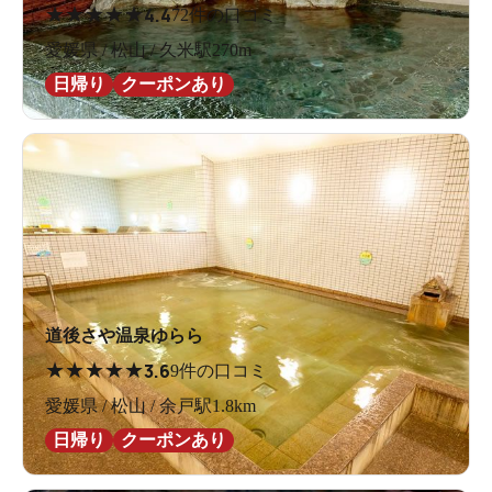
★
★
★
★
★
4.4
72件の口コミ
愛媛県 / 松山 / 久米駅270m
日帰り
クーポンあり
道後さや温泉ゆらら
★
★
★
★
★
3.6
9件の口コミ
愛媛県 / 松山 / 余戸駅1.8km
日帰り
クーポンあり