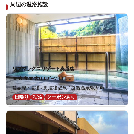
周辺の温浴施設
リブマックスリゾート奥道後
★
★
★
★
★
0.0
0件の口コミ
愛媛県 / 道後 / 奥道後温泉 / 道後温泉駅3.9km
日帰り
宿泊
クーポンあり