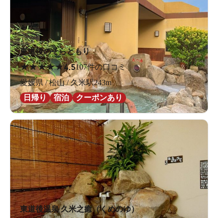
東道後のそらともり
★
★
★
★
★
4.5
107件の口コミ
愛媛県 / 松山 / 久米駅243m
日帰り
宿泊
クーポンあり
東道後温泉 久米之癒（くめのゆ）