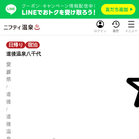
ログイン
履歴
メニュー
日帰り
宿泊
道後温泉八千代
愛
媛
県
/
道
後
/
道
後
温
泉