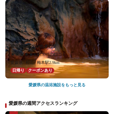
南道後温泉 ていれぎの湯
★
★
★
★
★
4.6
133件の口コミ
愛媛県 / 松山 / 梅本駅2.9km
日帰り
クーポンあり
愛媛県の
温浴施設をもっと見る
愛媛県の週間アクセスランキング