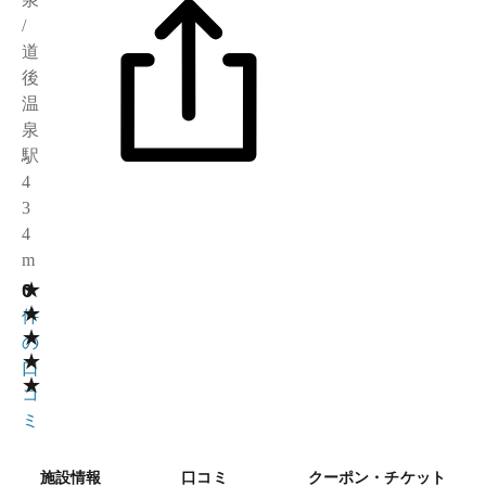
/
道
後
温
泉
駅
4
3
4
m
★
0
0
★
件
★
の
★
口
★
コ
ミ
施設情報
口コミ
クーポン・チケット