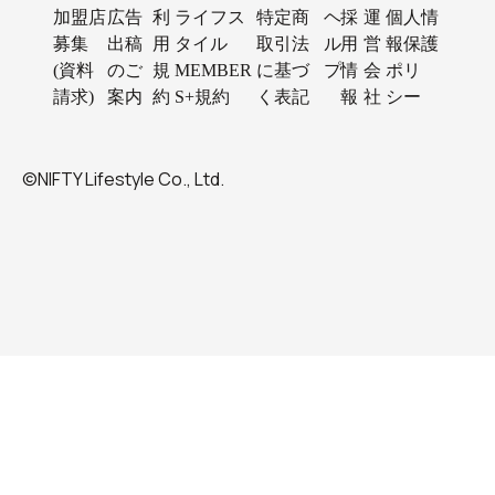
加盟店
広告
利
ライフス
特定商
ヘ
採
運
個人情
募集
出稿
用
タイル
取引法
ル
用
営
報保護
(資料
のご
規
MEMBER
に基づ
プ
情
会
ポリ
請求)
案内
約
S+規約
く表記
報
社
シー
©NIFTY Lifestyle Co., Ltd.