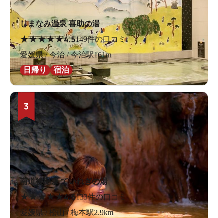
しまなみ温泉 喜助の湯
★
★
★
★
★
4.5
149件の口コミ
愛媛県 / 今治 / 今治駅161m
日帰り
宿泊
3
南道後温泉 ていれぎの湯
★
★
★
★
★
4.6
133件の口コミ
愛媛県 / 松山 / 梅本駅2.9km