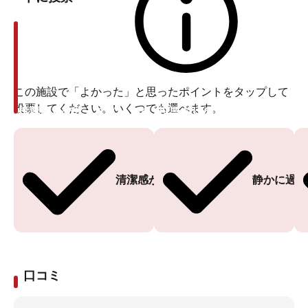
この施設で「よかった」と思ったポイントをタップして
投票してください。いくつでも選べます。
投票ありがとうございます
投票ありがとうございます
清潔感がある
静かに過ご
口コミ