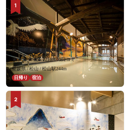
1
伊予の湯治場 喜助の湯
★
★
★
★
★
4.7
210件の口コミ
愛媛県 / 松山 / 松山駅244m
日帰り
宿泊
2