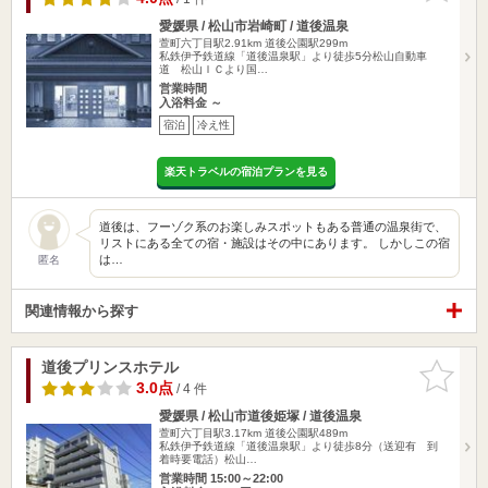
愛媛県 / 松山市岩崎町 / 道後温泉
萱町六丁目駅2.91km
道後公園駅299m
私鉄伊予鉄道線「道後温泉駅」より徒歩5分松山自動車
道 松山ＩＣより国…
営業時間
入浴料金 ～
宿泊
冷え性
楽天トラベルの宿泊プランを見る
道後は、フーゾク系のお楽しみスポットもある普通の温泉街で、
リストにある全ての宿・施設はその中にあります。 しかしこの宿
は…
匿名
関連情報から探す
道後プリンスホテル
お気に入
りに追加
3.0点
/ 4 件
愛媛県 / 松山市道後姫塚 / 道後温泉
萱町六丁目駅3.17km
道後公園駅489m
私鉄伊予鉄道線「道後温泉駅」より徒歩8分（送迎有 到
着時要電話）松山…
営業時間 15:00～22:00