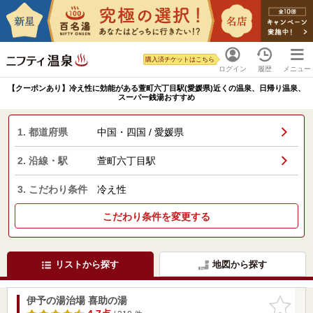
購入済チケットはこちら
ログイン
履歴
メニュー
【クーポンあり】冷え性に効能がある萱町六丁目駅(愛媛県)近くの温泉、日帰り温泉、
スーパー銭湯おすすめ
1. 都道府県
中国・四国 / 愛媛県
2. 沿線・駅
萱町六丁目駅
3. こだわり条件
冷え性
こだわり条件を変更する
リストから探す
地図から探す
伊予の湯治場 喜助の湯
お気に入
りに追加