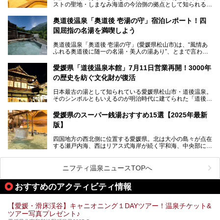
ストの聖地・しまなみ海道の今治側の拠点として知られる人
気の温泉施設。「日本一サイクリストが集まる温泉」とも呼
ばれていて、自転車ロッカーや工具、給水サービスなど、旅
奥道後温泉「奥道後 壱湯の守」宿泊レポート！四
人に嬉しい工夫がたっぷり。お風呂は内湯から半露天、サウ
国屈指の名湯を満喫しよう
ナまで種類豊富で広々空間。泉質も温度もバリエーション豊
かで、湯めぐり感覚で楽しめちゃいます。
奥道後温泉「奥道後 壱湯の守」(愛媛県松山市)は、“風情あ
ふれる奥道後に随一の名湯・美人の湯あり”、とまで言われ
る四国屈指の名湯です。最も有名なのが、西日本最大級の大
今回は人気のこの施設の中でも、特におすすめしたい3つの
露天風呂。日々の生活から隔離された非日常感を味わえま
ポイントについて厳選してお届けします。読めばきっと、行
愛媛県「道後温泉本館」7月11日営業再開！3000年
す。
きたくなること間違いなし！
の歴史を紡ぐ文化財が復活
日帰り入浴も可能ですが、宿泊してじっくり楽しむのがベス
日本最古の湯として知られている愛媛県松山市・道後温泉。
ト。今回はニフティ温泉ライターである筆者自ら宿泊し、名
そのシンボルともいえるのが明治時代に建てられた「道後温
物の大露天風呂「翠明の湯」の全浴槽をご紹介。また、パブ
泉本館」です。平成31年1月から約5年半にわたって行って
リックスペース・貸切露天風呂・客室・食事など、多角的に
いた保存修理工事が終わり、いよいよ2024年7月11日から
その魅力をご紹介します！
愛媛県のスーパー銭湯おすすめ15選【2025年最新
全館営業再開となります。
版】
四国地方の西北側に位置する愛媛県。北は大小の島々が点在
する瀬戸内海、西はリアス式海岸が続く宇和海、中央部には
西日本最高峰の石鎚山とその連山に囲まれたバラエティ豊か
な自然と、温暖な気候が魅力の県です。
日本最古の温泉といわれる道後温泉を筆頭に、多くの温泉が
ニフティ温泉ニュースTOPへ
ある愛媛県は、スーパー銭湯も豊富です。中には、中四国地
方を代表する人気の施設も。今回は、愛媛県の誇るスーパー
おすすめのアクティビティ情報
銭湯をピックアップしました。
【愛媛・滑床渓谷】キャニオニング１DAYツアー！温泉チケット&
ツアー写真プレゼント♪