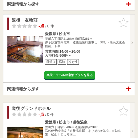
関連情報から探す
道後 友輪荘
お気に入
りに追加
-点
/ 0 件
愛媛県 / 松山市
萱町六丁目駅2.18km
南町駅281m
伊予鉄道市内電車 道後温泉行乗車し、南町（県民文化会
館前）下車
営業時間 14:00～20:00
入浴料金 500円～
日帰り
宿泊
冷え性
楽天トラベルの宿泊プランを見る
関連情報から探す
道後グランドホテル
お気に入
りに追加
-点
/ 0 件
愛媛県 / 松山市 / 道後温泉
萱町六丁目駅2.49km
道後温泉駅239m
私鉄伊予鉄道線「道後温泉駅」より徒歩5分松山自動車
道 松山ＩＣより国…