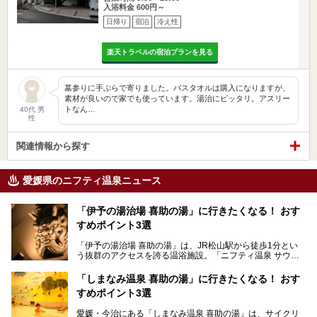
入浴料金 600円～
日帰り
宿泊
冷え性
楽天トラベルの宿泊プランを見る
墓参りに手ぶらで寄りました。バスタオルは購入になりますが、
素材が良いので家でも使っています。湯治にピッタリ。アスリー
トなん…
40代 男
性
関連情報から探す
愛媛県のニフティ温泉ニュース
「伊予の湯治場 喜助の湯」に行きたくなる！ おす
すめポイント3選
「伊予の湯治場 喜助の湯」は、JR松山駅から徒歩1分とい
う抜群のアクセスを誇る温浴施設。「ニフティ温泉 サウナ
ランキング」で2年連続1位を獲得し、全国から多くのサウ
ナーが訪れる人気スポットです。天然温泉・サウナ・岩盤
「しまなみ温泉 喜助の湯」に行きたくなる！ おす
浴・食事・宿泊まで“癒しのすべて”がそろう人気施設の中で
すめポイント3選
も、特におすすめしたい3つのポイントについて厳選してお
届けします。読めばきっと、行きたくなること間違いなし！
愛媛・今治にある「しまなみ温泉 喜助の湯」は、サイクリ