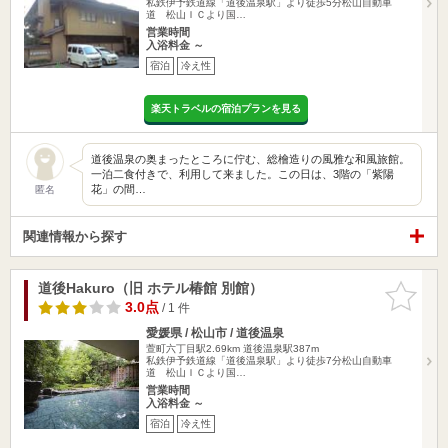
私鉄伊予鉄道線「道後温泉駅」より徒歩5分松山自動車
道 松山ＩＣより国…
営業時間
入浴料金 ～
宿泊
冷え性
楽天トラベルの宿泊プランを見る
道後温泉の奥まったところに佇む、総檜造りの風雅な和風旅館。
一泊二食付きで、利用して来ました。この日は、3階の「紫陽
花」の間…
匿名
関連情報から探す
道後Hakuro（旧 ホテル椿館 別館）
お気に入
りに追加
3.0点
/ 1 件
愛媛県 / 松山市 / 道後温泉
萱町六丁目駅2.69km
道後温泉駅387m
私鉄伊予鉄道線「道後温泉駅」より徒歩7分松山自動車
道 松山ＩＣより国…
営業時間
入浴料金 ～
宿泊
冷え性