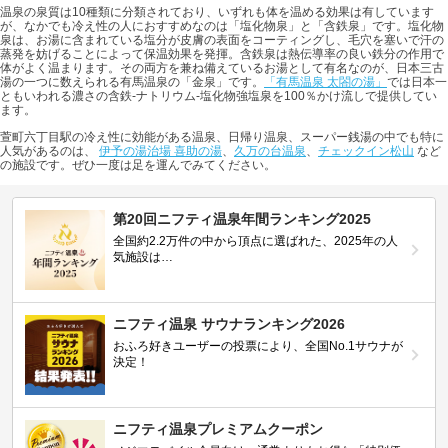
温泉の泉質は10種類に分類されており、いずれも体を温める効果は有しています
が、なかでも冷え性の人におすすめなのは「塩化物泉」と「含鉄泉」です。塩化物
泉は、お湯に含まれている塩分が皮膚の表面をコーティングし、毛穴を塞いで汗の
蒸発を妨げることによって保温効果を発揮。含鉄泉は熱伝導率の良い鉄分の作用で
体がよく温まります。その両方を兼ね備えているお湯として有名なのが、日本三古
湯の一つに数えられる有馬温泉の「金泉」です。
「有馬温泉 太閤の湯」
では日本一
ともいわれる濃さの含鉄-ナトリウム-塩化物強塩泉を100％かけ流しで提供してい
ます。
萱町六丁目駅の冷え性に効能がある温泉、日帰り温泉、スーパー銭湯の中でも特に
人気があるのは、
伊予の湯治場 喜助の湯
、
久万の台温泉
、
チェックイン松山
など
の施設です。ぜひ一度は足を運んでみてください。
第20回ニフティ温泉年間ランキング2025
全国約2.2万件の中から頂点に選ばれた、2025年の人
気施設は…
ニフティ温泉 サウナランキング2026
おふろ好きユーザーの投票により、全国No.1サウナが
決定！
ニフティ温泉プレミアムクーポン