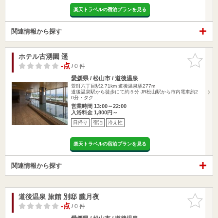
楽天トラベルの宿泊プランを見る
関連情報から探す
ホテル古湧園 遥
お気に入
りに追加
-点
/ 0 件
愛媛県 / 松山市 / 道後温泉
萱町六丁目駅2.71km
道後温泉駅277m
道後温泉駅から徒歩にて約５分 JR松山駅から市内電車約2
0分・タク…
営業時間 13:00～22:00
入浴料金 1,800円～
日帰り
宿泊
冷え性
楽天トラベルの宿泊プランを見る
関連情報から探す
道後温泉 旅館 別邸 朧月夜
お気に入
りに追加
-点
/ 0 件