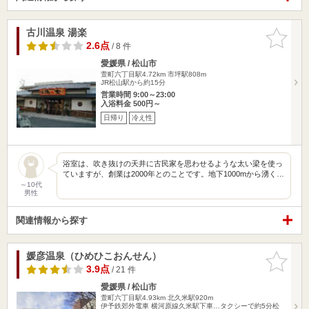
古川温泉 湯楽
お気に入
りに追加
2.6点
/ 8 件
愛媛県 / 松山市
萱町六丁目駅4.72km
市坪駅808m
JR松山駅から約15分
営業時間 9:00～23:00
入浴料金 500円～
日帰り
冷え性
浴室は、吹き抜けの天井に古民家を思わせるような太い梁を使っ
ていますが、創業は2000年とのことです。地下1000mから湧く…
～10代
男性
関連情報から探す
媛彦温泉（ひめひこおんせん）
お気に入
りに追加
3.9点
/ 21 件
愛媛県 / 松山市
萱町六丁目駅4.93km
北久米駅920m
伊予鉄郊外電車 横河原線久米駅下車…タクシーで約5分松