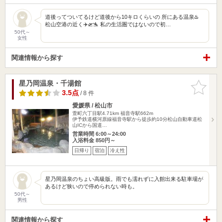
道後ってついてるけど道後から10キロくらいの 所にある温泉♨️
松山空港の近く✈️🛫🛬 私の生活圏ではないので初…
50代～
女性
関連情報から探す
星乃岡温泉・千湯館
お気に入
りに追加
3.5点
/ 8 件
愛媛県 / 松山市
萱町六丁目駅4.71km
福音寺駅662m
伊予鉄道横河原線福音寺駅から徒歩約10分松山自動車道松
山ICから国道…
営業時間 6:00～24:00
入浴料金 850円～
日帰り
宿泊
冷え性
星乃岡温泉のちょい高級版。雨でも濡れずに入館出来る駐車場が
あるけど狭いので停められない時も。
50代～
男性
関連情報から探す