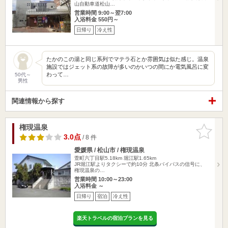
山自動車道松山…
営業時間 9:00～翌7:00
入浴料金 550円～
日帰り
冷え性
たかのこの湯と同じ系列でマテラ石とか雰囲気は似た感じ。温泉
施設ではジェット系の故障が多いのかいつの間にか電気風呂に変
わって…
50代～
男性
関連情報から探す
権現温泉
お気に入
りに追加
3.0点
/ 8 件
愛媛県 / 松山市 / 権現温泉
萱町六丁目駅5.18km
堀江駅1.65km
JR堀江駅よりタクシーで約10分 北条バイパスの信号に、
権現温泉の…
営業時間 10:00～23:00
入浴料金 ～
日帰り
宿泊
冷え性
楽天トラベルの宿泊プランを見る