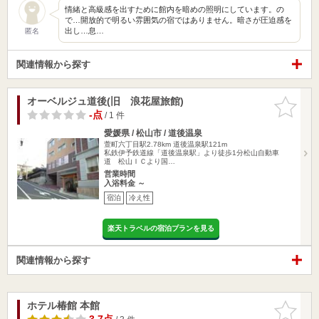
情緒と高級感を出すために館内を暗めの照明にしています。の
で…開放的で明るい雰囲気の宿ではありません。暗さが圧迫感を
出し…息…
匿名
関連情報から探す
オーベルジュ道後(旧 浪花屋旅館)
お気に入
りに追加
-点
/ 1 件
愛媛県 / 松山市 / 道後温泉
萱町六丁目駅2.78km
道後温泉駅121m
私鉄伊予鉄道線「道後温泉駅」より徒歩1分松山自動車
道 松山ＩＣより国…
営業時間
入浴料金 ～
宿泊
冷え性
楽天トラベルの宿泊プランを見る
関連情報から探す
ホテル椿館 本館
お気に入
りに追加