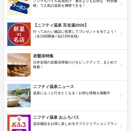
ノジマモバイル会員向け 通常よりもお得な「特別価
格」で人気の温泉を満喫できる！
【ニフティ温泉 百名湯2026】
行ってみたい施設に投票してプレゼントを当てよう！
（全10回開催 / 合計260名様）
岩盤浴特集
日本全国の岩盤浴情報だけをピックアップ。まとめて
検索！
ニフティ温泉ニュース
温泉にもっと行きたくなる！お得な情報を掲載中
ニフティ温泉 おふろパス
温浴施設をお得に楽しめるサブスクリプションプラン