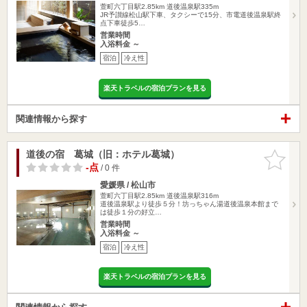
萱町六丁目駅2.85km
道後温泉駅335m
JR予讃線松山駅下車、タクシーで15分、市電道後温泉駅終
点下車徒歩5…
営業時間
入浴料金 ～
宿泊
冷え性
楽天トラベルの宿泊プランを見る
関連情報から探す
道後の宿 葛城（旧：ホテル葛城）
お気に入
りに追加
-点
/ 0 件
愛媛県 / 松山市
萱町六丁目駅2.85km
道後温泉駅316m
道後温泉駅より徒歩５分！坊っちゃん湯道後温泉本館まで
は徒歩１分の好立…
営業時間
入浴料金 ～
宿泊
冷え性
楽天トラベルの宿泊プランを見る