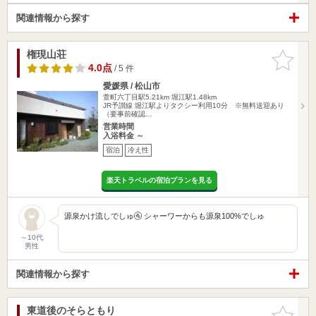
関連情報から探す
権現山荘
お気に入
りに追加
4.0点
/ 5 件
愛媛県 / 松山市
萱町六丁目駅5.21km
堀江駅1.48km
JR予讃線 堀江駅よりタクシー利用10分 ※無料送迎あり
（要事前確認…
営業時間
入浴料金 ～
宿泊
冷え性
楽天トラベルの宿泊プランを見る
源泉かけ流しでしゅ🚰 シャーワーからも源泉100%でしゅ
～10代
男性
関連情報から探す
東道後のそらともり
お気に入