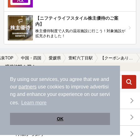
【ニフティライフスタイル株主優待のご案
内】
株主優待制度で人気の温浴施設に行こう！対象施設が
拡充されました！
温泉TOP
中国・四国
愛媛県
萱町六丁目駅
【クーポンあり】冷え性に効能がある萱町六丁目駅近くの温泉、日帰り温泉、スーパー銭湯おすすめ
温浴施設を探す
By using our services, you agree that we and
our
partners
use cookies to improve advertisi
ng and enhance your experience on our servi
エリアから探す
ces.
Learn more
地図から探す
OK
特徴から探す