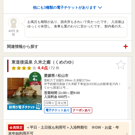
他にも3種類の電子チケットがあります
お風呂も種類があり、脱衣所もきれいで良かったです。 入浴後は
ゆっくり休憩し、食事も量のわりに安かったです。 館内着の大…
40代 女
性
関連情報から探す
東道後温泉 久米之癒（くめのゆ）
お気に入
りに追加
4.4点
/ 72 件
愛媛県 / 松山市
萱町六丁目駅5.99km
久米駅273m
伊予鉄横河原線で久米駅下車徒歩3分松山自動車道川内Ｉ
Ｃから国道11号…
営業時間 11:00～翌9:00
入浴料金 600円～
日帰り
冷え性
電子チケットあり
クーポンあり
＜平日・土日祝も利用可＞入浴料割引 ※GW・お盆・年
会員限定
末年始利用不可