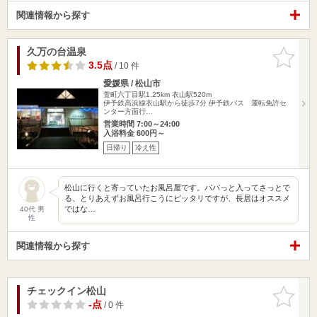
関連情報から探す
久万の台温泉
お気に入
りに追加
3.5点
/ 10 件
愛媛県 / 松山市
萱町六丁目駅1.25km
衣山駅520m
伊予鉄高浜線衣山駅から徒歩7分 伊予鉄バス 運転免許セ
ンター方面行…
営業時間 7:00～24:00
入浴料金 600円～
日帰り
冷え性
松山に行くと寄っていたお風呂屋です。パパっと入ってさっとで
る、とりあえずお風呂行こうにピッタリですが、長居はオススメ
ではな…
40代 男
性
関連情報から探す
チェックイン松山
お気に入
りに追加
-点
/ 0 件