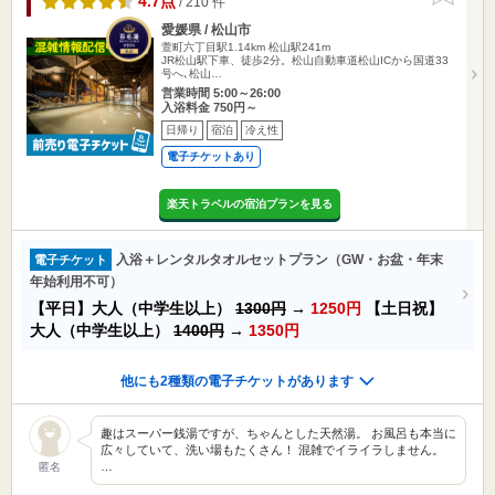
4.7点
/ 210 件
愛媛県 / 松山市
萱町六丁目駅1.14km
松山駅241m
JR松山駅下車、徒歩2分。松山自動車道松山ICから国道33
号へ､松山…
営業時間 5:00～26:00
入浴料金 750円～
日帰り
宿泊
冷え性
電子チケットあり
楽天トラベルの宿泊プランを見る
入浴＋レンタルタオルセットプラン（GW・お盆・年末
電子チケット
年始利用不可）
【平日】大人（中学生以上）
1300円
→
1250円
【土日祝】
大人（中学生以上）
1400円
→
1350円
他にも2種類の電子チケットがあります
趣はスーパー銭湯ですが、ちゃんとした天然湯。 お風呂も本当に
広々していて、洗い場もたくさん！ 混雑でイライラしません。
…
匿名