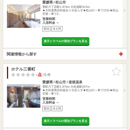
愛媛県 / 松山市
萱町六丁目駅1.97km
大街道駅323m
★大街道商店街徒歩１分足らず★松山IC～車で15分★松山
空港～車で2…
営業時間
入浴料金 ～
宿泊
冷え性
楽天トラベルの宿泊プランを見る
関連情報から探す
ホテル三番町
お気に入
りに追加
-点
/ 0 件
愛媛県 / 松山市 / 道後温泉
萱町六丁目駅1.97km
大街道駅307m
★大街道商店街徒歩１分足らず★松山IC～車で15分★松山
空港～車で2…
営業時間
入浴料金 ～
宿泊
冷え性
楽天トラベルの宿泊プランを見る