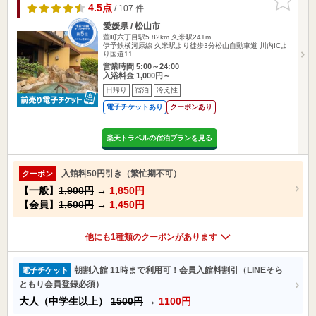
りに追加
4.5点
/ 107 件
愛媛県 / 松山市
萱町六丁目駅5.82km
久米駅241m
伊予鉄横河原線 久米駅より徒歩3分松山自動車道 川内ICよ
り国道11…
営業時間 5:00～24:00
入浴料金 1,000円～
日帰り
宿泊
冷え性
電子チケットあり
クーポンあり
楽天トラベルの宿泊プランを見る
入館料50円引き（繁忙期不可）
クーポン
【一般】
1,900円
→
1,850円
【会員】
1,500円
→
1,450円
他にも1種類のクーポンがあります
朝割入館 11時まで利用可！会員入館料割引（LINEそら
電子チケット
ともり会員登録必須）
大人（中学生以上）
1500円
→
1100円