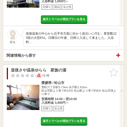
入浴料金 1,650円～
日帰り
宿泊
冷え性
楽天トラベルの宿泊プランを見る
道後温泉の中心から石手寺方面に向かう道沿いに佇む、客室数12
3室の大型ﾎﾃﾙ。日曜日の午後、日帰り入浴して来ました。入浴
料…
匿名
関連情報から探す
道後さや温泉ゆらら 家族の湯
お気に入
りに追加
-点
/ 0 件
愛媛県 / 松山市
萱町六丁目駅3.73km
余戸駅1.82km
松山市駅より車で約16分 松山駅より車で約8分 松山空港よ
り車で…
営業時間 14:00～翌10:00
入浴料金 3,400円～
日帰り
冷え性
楽天トラベルの宿泊プランを見る