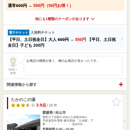
通常
600円
→
550円（50円お得！）
他にも1種類のクーポンがあります
入浴料チケット
電子チケット
【平日、土日祝全日】大人
600円
→
550円
【平日、土日祝
全日】子ども
200円
お風呂の種類が多く、檜のお風呂が良かったです。
50代～
女性
関連情報から探す
たかのこの湯
お気に入
りに追加
3.9点
/ 18 件
愛媛県 / 松山市
萱町六丁目駅6.35km
久米駅468m
予鉄道郊外電車 横河原線 「久米駅」下
車・・・・・・・・・ 徒歩8分…
営業時間 5:00～25:00