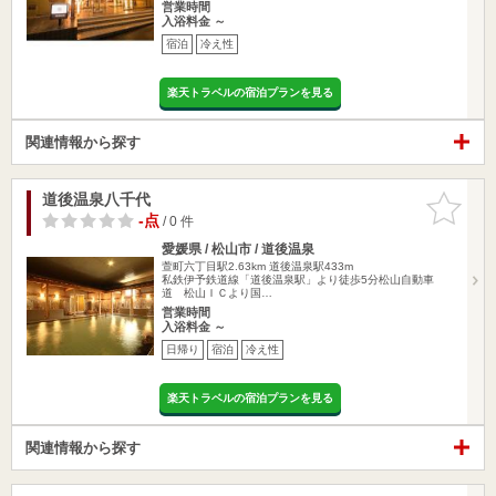
営業時間
入浴料金 ～
宿泊
冷え性
楽天トラベルの宿泊プランを見る
関連情報から探す
道後温泉八千代
お気に入
りに追加
-点
/ 0 件
愛媛県 / 松山市 / 道後温泉
萱町六丁目駅2.63km
道後温泉駅433m
私鉄伊予鉄道線「道後温泉駅」より徒歩5分松山自動車
道 松山ＩＣより国…
営業時間
入浴料金 ～
日帰り
宿泊
冷え性
楽天トラベルの宿泊プランを見る
関連情報から探す