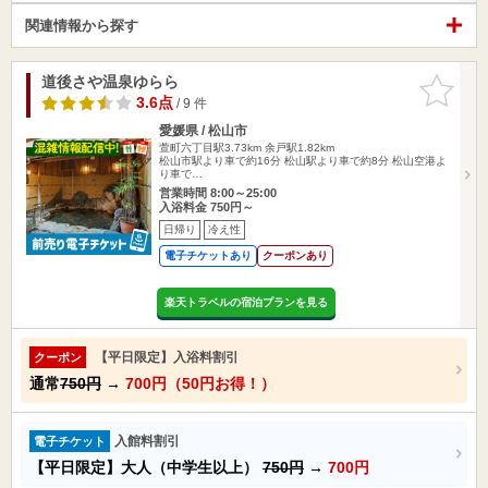
関連情報から探す
道後さや温泉ゆらら
お気に入
りに追加
3.6点
/ 9 件
愛媛県 / 松山市
萱町六丁目駅3.73km
余戸駅1.82km
松山市駅より車で約16分 松山駅より車で約8分 松山空港よ
り車で…
営業時間 8:00～25:00
入浴料金 750円～
日帰り
冷え性
電子チケットあり
クーポンあり
楽天トラベルの宿泊プランを見る
【平日限定】入浴料割引
クーポン
通常
750円
→
700円（50円お得！）
入館料割引
電子チケット
【平日限定】大人（中学生以上）
750円
→
700円