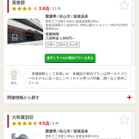
道後舘
お気に入
りに追加
3.8点
/ 13 件
愛媛県 / 松山市 / 道後温泉
萱町六丁目駅2.64km
道後温泉駅369m
道後温泉駅から徒歩5分､JR松山駅からタクシー約15分市内
電車約20…
営業時間
入浴料金 1,800円～
日帰り
宿泊
冷え性
楽天トラベルの宿泊プランを見る
老舗旅館として名高いが、各施設や宿泊プランは同一カテゴリ
ーのホテルに比べるとシティホテル寄りの印象。調べると意外に
リーズ…
匿名
関連情報から探す
大和屋別荘
お気に入
りに追加
4.5点
/ 5 件
愛媛県 / 松山市 / 道後温泉
萱町六丁目駅2.68km
道後温泉駅332m