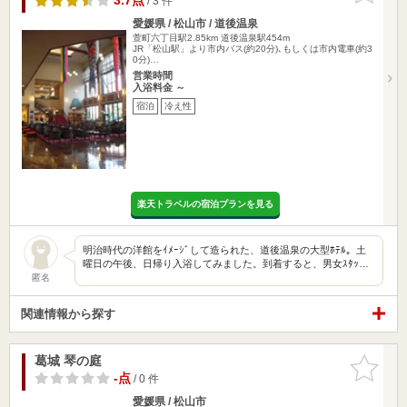
3.7点
/ 3 件
愛媛県 / 松山市 / 道後温泉
萱町六丁目駅2.85km
道後温泉駅454m
JR「松山駅」より市内バス(約20分)､もしくは市内電車(約3
0分)…
営業時間
入浴料金 ～
宿泊
冷え性
楽天トラベルの宿泊プランを見る
明治時代の洋館をｲﾒｰｼﾞして造られた、道後温泉の大型ﾎﾃﾙ。土
曜日の午後、日帰り入浴してみました。到着すると、男女ｽﾀｯ…
匿名
関連情報から探す
葛城 琴の庭
お気に入
りに追加
-点
/ 0 件
愛媛県 / 松山市