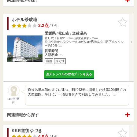
関連情報から探す
ホテル茶玻瑠
お気に入
りに追加
3.2点
/ 7 件
愛媛県 / 松山市 / 道後温泉
萱町六丁目駅2.86km
道後温泉駅275m
松山空港からタクシー約30分､JR予讃線松山駅下車タクシ
ー約15分､…
営業時間
入浴料金 ～
宿泊
冷え性
楽天トラベルの宿泊プランを見る
道後温泉本館の近くに建つ、昭和42年に開業した鉄筋10階建ての
大型旅館。平日に、一泊朝食付きで利用してみました。 …
40代 男
性
関連情報から探す
KKR道後ゆづき
お気に入
りに追加
4.0点
/ 1 件