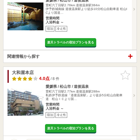
愛媛県 / 松山市 / 道後温泉
萱町六丁目駅2.76km
道後温泉駅384m
伊予鉄城南線 道後温泉駅より徒歩10分松山自動車道 松山I
Cより国道…
営業時間
入浴料金 ～
宿泊
冷え性
楽天トラベルの宿泊プランを見る
関連情報から探す
大和屋本店
お気に入
りに追加
4.0点
/ 8 件
愛媛県 / 松山市 / 道後温泉
萱町六丁目駅2.77km
道後温泉駅288m
私鉄伊予鉄道線「道後温泉駅」より徒歩5分松山自動車
道 松山ＩＣより国…
営業時間
入浴料金 ～
宿泊
冷え性
楽天トラベルの宿泊プランを見る