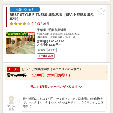
お気に入
今空いています
りに追加
BEST STYLE FITNESS 海浜幕張（SPA-HERBS 海浜
幕張）
4.4点
/ 16 件
千葉県 / 千葉市美浜区
船橋法典駅11.25km
海浜幕張駅322m
JR京葉線「海浜幕張駅」北口３分
営業時間 9:00～22:00
入浴料金 1,320円～
日帰り
冷え性
クーポンあり
ほっこりお風呂体験（スパエリアのみ利用）
クーポン
通常
1,320円
→
1,100円（220円お得！）
他にも1種類のクーポンがあります
待ち時間にて初めて利用させて頂きました。駐車場も６時間無料
で、バスタオル・タオルレンタル込みで１，１００円。そこに休
憩所に…
50代～
男性