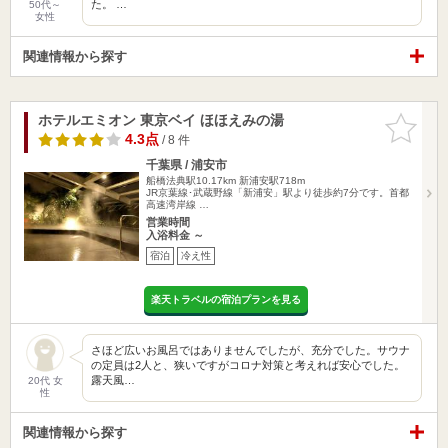
た。 …
50代～
女性
関連情報から探す
ホテルエミオン 東京ベイ ほほえみの湯
お気に入
りに追加
4.3点
/ 8 件
千葉県 / 浦安市
船橋法典駅10.17km
新浦安駅718m
JR京葉線･武蔵野線「新浦安」駅より徒歩約7分です。首都
高速湾岸線 …
営業時間
入浴料金 ～
宿泊
冷え性
楽天トラベルの宿泊プランを見る
さほど広いお風呂ではありませんでしたが、充分でした。サウナ
の定員は2人と、狭いですがコロナ対策と考えれば安心でした。
露天風…
20代 女
性
関連情報から探す