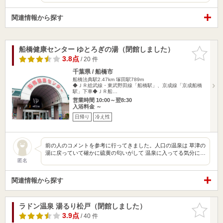
関連情報から探す
船橋健康センター ゆとろぎの湯（閉館しました）
お気に入
りに追加
3.8点
/ 20 件
千葉県 / 船橋市
船橋法典駅2.47km
塚田駅789m
◆ＪＲ総武線・東武野田線「船橋駅」、京成線「京成船橋
駅」下車◆ＪＲ船…
営業時間 10:00～翌8:30
入浴料金 ～
日帰り
冷え性
前の人のコメントを参考に行ってきました。人口の温泉は 草津の
湯に戻っていて確かに硫黄の匂いがして 温泉に入ってる気分に…
匿名
関連情報から探す
ラドン温泉 湯るり松戸（閉館しました）
お気に入
りに追加
3.9点
/ 40 件