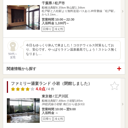
千葉県 / 松戸市
船橋法典駅6.35km
秋山駅1.34km
松戸駅と八柱駅より無料送迎バスありJR常磐線「松戸駅」
から3.1km…
営業時間 10:00～22:30
入浴料金 1,100円～
日帰り
冷え性
今日もゆっくり休んで来ました！コロナウィルス対策もしてお
り、安心です。やっぱりラドン温泉最高でしょう！ストレス無く
なりまし…
50代～
女性
関連情報から探す
ファミリー湯宴ランド 小岩（閉館しました）
お気に入
りに追加
4.0点
/ 4 件
東京都 / 江戸川区
船橋法典駅7.48km
小岩駅185m
JR総武線小岩駅 南口から徒歩3分
営業時間 10:00～翌9:00
入浴料金 ～
日帰り
冷え性