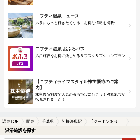
ニフティ温泉プレミアムクーポン
ノジマモバイル会員向け 通常よりもお得な「特別価
格」で人気の温泉を満喫できる！
【ニフティ温泉 百名湯2026】
行ってみたい施設に投票してプレゼントを当てよう！
（全10回開催 / 合計260名様）
岩盤浴特集
日本全国の岩盤浴情報だけをピックアップ。まとめて
検索！
ニフティ温泉ニュース
温泉にもっと行きたくなる！お得な情報を掲載中