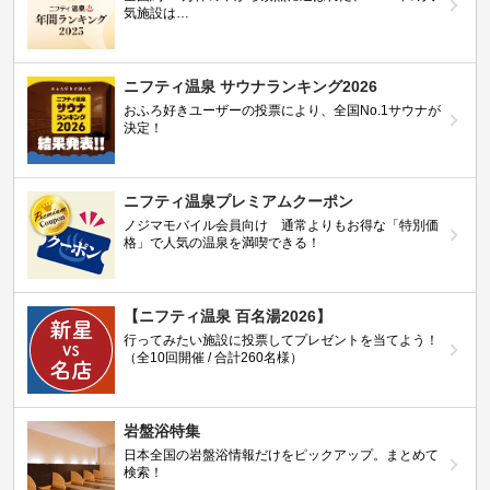
保温効果の高い塩化物泉や含鉄泉がおすすめ
温泉の泉質は10種類に分類されており、いずれも体を温める効果は有しています
が、なかでも冷え性の人におすすめなのは「塩化物泉」と「含鉄泉」です。塩化物
泉は、お湯に含まれている塩分が皮膚の表面をコーティングし、毛穴を塞いで汗の
蒸発を妨げることによって保温効果を発揮。含鉄泉は熱伝導率の良い鉄分の作用で
体がよく温まります。その両方を兼ね備えているお湯として有名なのが、日本三古
湯の一つに数えられる有馬温泉の「金泉」です。
「有馬温泉 太閤の湯」
では日本一
ともいわれる濃さの含鉄-ナトリウム-塩化物強塩泉を100％かけ流しで提供してい
ます。
船橋法典駅の冷え性に効能がある温泉、日帰り温泉、スーパー銭湯の中でも特に人
気があるのは、
楽天地天然温泉 法典の湯
、
船橋温泉 湯楽の里
、
船橋グランドサウ
ナ
などの施設です。ぜひ一度は足を運んでみてください。
第20回ニフティ温泉年間ランキング2025
全国約2.2万件の中から頂点に選ばれた、2025年の人
気施設は…
ニフティ温泉 サウナランキング2026
おふろ好きユーザーの投票により、全国No.1サウナが
決定！