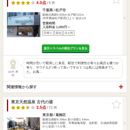
りに追加
4.0点
/ 5 件
千葉県 / 松戸市
船橋法典駅8.60km
松戸駅102m
JR常磐線松戸駅西口より 徒歩1分
営業時間
入浴料金 1,080円～
日帰り
宿泊
冷え性
楽天トラベルの宿泊プランを見る
時間が空いて暇潰しに来店、駅近で利便性が有りお風呂も幾つか
有り、サウナも2つ有って良いですが１つは私には熱過ぎでし
た。お風…
40代 男
性
関連情報から探す
東京天然温泉 古代の湯
お気に入
りに追加
3.5点
/ 71 件
東京都 / 葛飾区
船橋法典駅9.39km
新小岩駅1.44km
総武本線新小岩駅、常磐線亀有駅、金町駅、京成線青砥駅
から送迎バスが発…