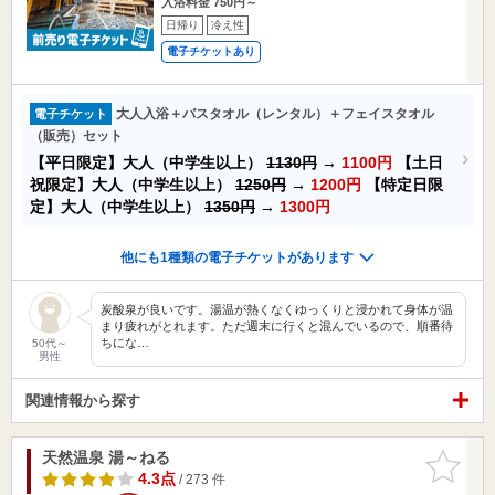
入浴料金 750円～
日帰り
冷え性
電子チケットあり
大人入浴＋バスタオル（レンタル）＋フェイスタオル
電子チケット
（販売）セット
【平日限定】大人（中学生以上）
1130円
→
1100円
【土日
祝限定】大人（中学生以上）
1250円
→
1200円
【特定日限
定】大人（中学生以上）
1350円
→
1300円
他にも1種類の電子チケットがあります
炭酸泉が良いです。湯温が熱くなくゆっくりと浸かれて身体が温
まり疲れがとれます。ただ週末に行くと混んでいるので、順番待
ちにな…
50代～
男性
関連情報から探す
天然温泉 湯～ねる
お気に入
りに追加
4.3点
/ 273 件