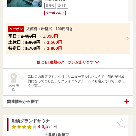
日帰り
冷え性
クーポンあり
入館料＋岩盤浴 100円引き
クーポン
平日：
1,450円
→
1,350円
土休日：
1,600円
→
1,500円
特定日：
1,700円
→
1,600円
他にも1種類のクーポンがあります
二回目の来店です。七月にリニューアルしたようで、館内が開放
的になってました。リクライニングルーム？も増えていて、ゆっ
くり寛…
30代 男
性
関連情報から探す
船橋グランドサウナ
お気に入
りに追加
4.0点
/ 1 件
千葉県 / 船橋市