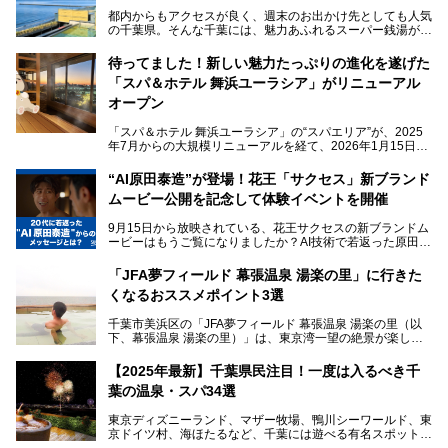
都内からもアクセスが良く、週末のお出かけ先としても人気
の千葉県。そんな千葉には、魅力あふれるスーパー銭湯がた
くさんあります。
待ってました！新しい魅力たっぷりの進化を遂げた
「サウナでしっかりととのいたい」「海が見える絶景で非日
「スパ＆ホテル 舞浜ユーラシア」がリニューアル
常を味わいたい」「子連れでも気兼ねなく1日過ごした
い」。
オープン
そんな多様なニーズに応える施設が揃っているため、その日
「スパ＆ホテル 舞浜ユーラシア」の“スパエリア”が、2025
の目的に合った施設がきっと見つかるはずです。
年7月からの大規模リニューアルを経て、2026年1月15日
（木）に再オープン！
さらに最近では、24時間営業で深夜まで滞在できる施設
“AI原田泰造”が登場！花王「サクセス」新ブランド
や、テレワーク・コワーキングスペースを備えた仕事もでき
新設エリアや生まれ変わった浴場・サウナの魅力を、人気キ
るスパも増えており、ただの入浴施設にとどまらない進化を
ムービー公開を記念して体験イベントを開催
ャラクター「ユーラシわん」と一緒にご紹介します。必見の
遂げています。
マル秘情報がたっぷり。ぜひチェックしてみてください！
9月15日から放映されている、花王サクセスの新ブランドム
───
本記事では、人気スーパー銭湯から絶景施設、コワーキング
ービーはもうご覧になりましたか？AI技術で若返った原田泰
提供元：SPA＆HOTEL舞浜ユーラシア【PR】
スペースや休憩スペースが充実した施設、子連れファミリー
造さんが登場して、“前を向くチカラに”というメッセージを
この記事はSPA＆HOTEL舞浜ユーラシアのPRレポート記事
向けの施設など、目的に合わせたおすすめの施設を紹介しま
伝えるムービーです。公開を記念して、スパメッツァおおた
です。
「JFA夢フィールド 幕張温泉 湯楽の里」に行きた
す。
か竜泉寺の湯にて体験イベントを開催。花王サクセスの製品
くなるおススメポイント3選
が無料で試せるチャンスです！
千葉県でスーパー銭湯選びに困った際は、ぜひ参考にしてく
───
ださい。
千葉市美浜区の「JFA夢フィールド 幕張温泉 湯楽の里（以
提供元：花王株式会社【PR】
下、幕張温泉 湯楽の里）」は、東京湾一望の絶景が楽しめ
この記事は花王株式会社商品のPRレポート記事です。
る日帰り温泉です。
設備も天然温泉の露天風呂、サウナ、岩盤浴のほか、高濃度
【2025年最新】千葉県民注目！一度は入るべき千
炭酸泉、海の見えるお休み処や食事処、展望抜群の屋上ま
葉の温泉・スパ34選
で、年代を問わずたっぷり楽しめます。
東京ディズニーランド、マザー牧場、鴨川シーワールド、東
今回は人気のこの施設の中でも、特におススメしたい3つの
京ドイツ村、海ほたるなど、千葉には遊べる有名スポットが
ポイントについて厳選してお届けします。読めばきっと、行
たくさん。そんな千葉県は温泉・スパもすごいんです！千葉