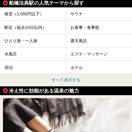
おすすめのアクティビティをもっと見る
武蔵野線の駅から同じテーマで探す
南流山
新松戸
新八柱
東松戸
市川大野
船橋法典
西船橋
船橋法典駅の人気テーマから探す
格安（1,000円以下）
サウナ
駅近（徒歩10分以内）
お食事・食事処
ひとり旅・一人旅
露天風呂