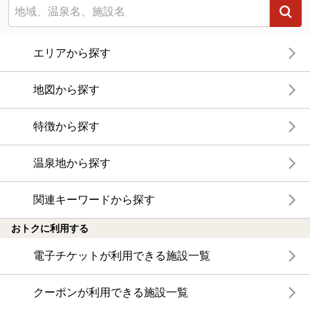
ニフティ温泉 おふろパス
温浴施設をお得に楽しめるサブスクリプションプラン
【ニフティライフスタイル株主優待のご案
内】
株主優待制度で人気の温浴施設に行こう！対象施設が
拡充されました！
温泉TOP
関東
千葉県
船橋法典駅
【クーポンあり】冷え性に効能がある船橋法典駅近くの温泉、日帰り温泉、スーパー銭湯おすすめ
温浴施設を探す
エリアから探す
地図から探す