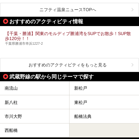
きたくなること間違いなし！
県で生まれ、千葉県で育ち、つい最近まで千葉在住だった私
がお勧めする、一度は入るべき千葉の温泉・スパ34選をま
ニフティ温泉ニュースTOPへ
とめました。
おすすめのアクティビティ情報
【千葉・勝浦】関東のモルディブ勝浦湾をSUPでお散歩！SUP散
歩120分！！
千葉県勝浦市串浜1227-2