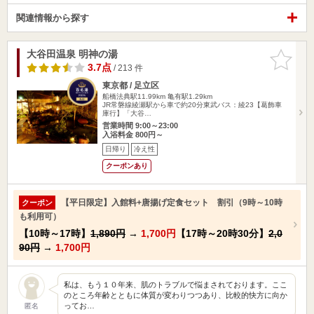
関連情報から探す
大谷田温泉 明神の湯
お気に入
りに追加
3.7点
/ 213 件
東京都 / 足立区
船橋法典駅11.99km
亀有駅1.29km
JR常磐線綾瀬駅から車で約20分東武バス：綾23【葛飾車
庫行】「大谷…
営業時間 9:00～23:00
入浴料金 800円～
日帰り
冷え性
クーポンあり
【平日限定】入館料+唐揚げ定食セット 割引（9時～10時
クーポン
も利用可）
【10時～17時】
1,890円
→
1,700円
【17時～20時30分】
2,0
90円
→
1,700円
私は、もう１０年来、肌のトラブルで悩まされております。ここ
のところ年齢とともに体質が変わりつつあり、比較的快方に向か
ってお…
匿名