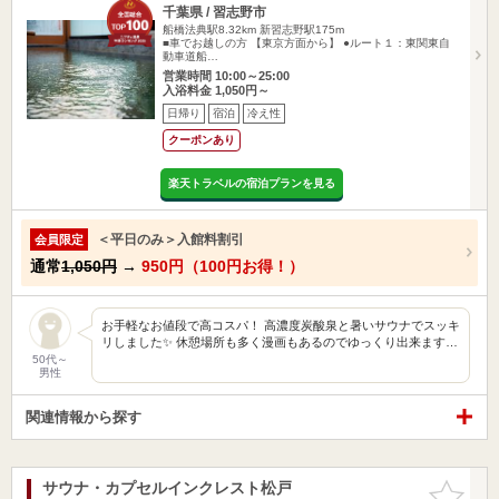
千葉県 / 習志野市
船橋法典駅8.32km
新習志野駅175m
■車でお越しの方 【東京方面から】 ●ルート１：東関東自
動車道船…
営業時間 10:00～25:00
入浴料金 1,050円～
日帰り
宿泊
冷え性
クーポンあり
楽天トラベルの宿泊プランを見る
＜平日のみ＞入館料割引
会員限定
通常
1,050円
→
950円（100円お得！）
お手軽なお値段で高コスパ！ 高濃度炭酸泉と暑いサウナでスッキ
リしました✨ 休憩場所も多く漫画もあるのでゆっくり出来ます…
50代～
男性
関連情報から探す
サウナ・カプセルインクレスト松戸
お気に入