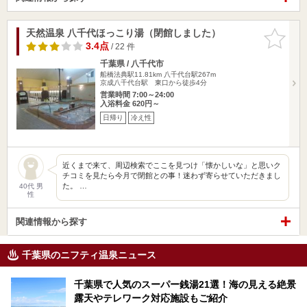
天然温泉 八千代ほっこり湯（閉館しました）
お気に入
りに追加
3.4点
/ 22 件
千葉県 / 八千代市
船橋法典駅11.81km
八千代台駅267m
京成八千代台駅 東口から徒歩4分
営業時間 7:00～24:00
入浴料金 620円～
日帰り
冷え性
近くまで来て、周辺検索でここを見つけ「懐かしいな」と思いク
チコミを見たら今月で閉館との事！迷わず寄らせていただきまし
た。 …
40代 男
性
関連情報から探す
千葉県のニフティ温泉ニュース
千葉県で人気のスーパー銭湯21選！海の見える絶景
露天やテレワーク対応施設もご紹介