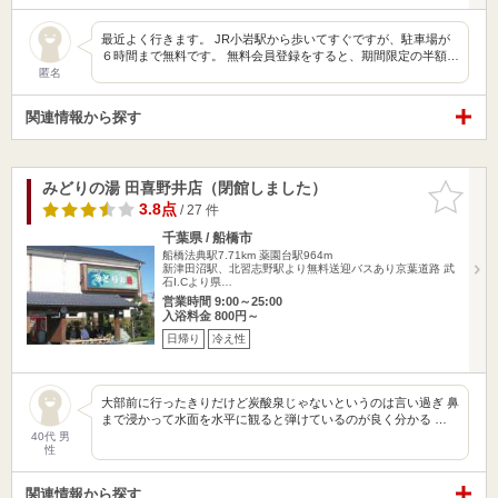
最近よく行きます。 JR小岩駅から歩いてすぐですが、駐車場が
６時間まで無料です。 無料会員登録をすると、期間限定の半額…
匿名
関連情報から探す
みどりの湯 田喜野井店（閉館しました）
お気に入
りに追加
3.8点
/ 27 件
千葉県 / 船橋市
船橋法典駅7.71km
薬園台駅964m
新津田沼駅、北習志野駅より無料送迎バスあり京葉道路 武
石I.Cより県…
営業時間 9:00～25:00
入浴料金 800円～
日帰り
冷え性
大部前に行ったきりだけど炭酸泉じゃないというのは言い過ぎ 鼻
まで浸かって水面を水平に観ると弾けているのが良く分かる …
40代 男
性
関連情報から探す