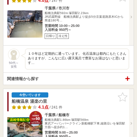
4.0点
/ 147 件
千葉県 / 市川市
船橋法典駅592m
塚田駅2.23km
JR武蔵野線 船橋法典駅より徒歩5分京葉道路原木ICから
県道180号…
営業時間 10:00～25:00
入浴料金 950円～
日帰り
冷え性
１０年ほど定期的に通っています。 化石温泉は都内にもたくさん
ありますが、こんなに広い露天風呂で豊富なお湯はないと思いま
す…
50代～
女性
関連情報から探す
お気に入
今空いています
りに追加
船橋温泉 湯楽の里
4.1点
/ 241 件
千葉県 / 船橋市
船橋法典駅1.86km
塚田駅569m
東武アーバンパークライン新船橋駅下車,線路沿いを塚田駅
方面へ徒歩約1…
営業時間 9:00～25:00
入浴料金 950円～