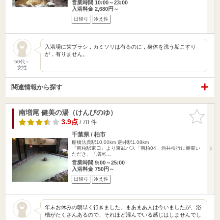
営業時間 10:00～23:00
入浴料金 2,680円～
日帰り
冷え性
入浴場に歯ブラシ，カミソリは有るのに，身体を洗う垢こすり
が，有りません。
50代～
女性
関連情報から探す
南増尾 健美の湯（けんびのゆ）
お気に入
りに追加
3.9点
/ 70 件
千葉県 / 柏市
船橋法典駅10.00km
逆井駅1.08km
『南柏駅東口』より東武バス「南柏04」酒井根行に乗車い
ただき、『増尾…
営業時間 9:00～25:00
入浴料金 750円～
日帰り
冷え性
年末お休みの朝早く行きました。まあまあ人は今いましたが、浴
槽がたくさんあるので、それほど混んでいる感じはしませんでし