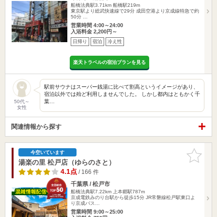
船橋法典駅3.71km
船橋駅219m
東京駅より総武快速線で29分 成田空港より京成線特急で約
50分 …
営業時間 4:00～24:00
入浴料金 2,200円～
日帰り
宿泊
冷え性
楽天トラベルの宿泊プランを見る
駅前サウナはスーパー銭湯に比べて割高というイメージがあり、
宿泊以外では殆ど利用しませんでした。 しかし都内はともかく千
葉…
50代～
女性
関連情報から探す
お気に入
今空いています
りに追加
湯楽の里 松戸店（ゆらのさと）
4.1点
/ 166 件
千葉県 / 松戸市
船橋法典駅7.22km
上本郷駅787m
京成電鉄みのり台駅から徒歩15分 JR常磐線松戸駅東口よ
り京成バス…
営業時間 9:00～25:00