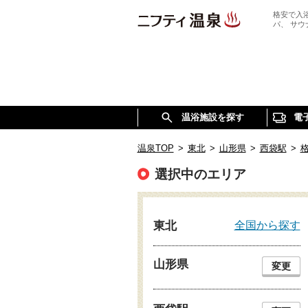
格安で入
パ、 サ
温浴施設を探す
電
温泉TOP
>
東北
>
山形県
>
西袋駅
>
選択中のエリア
全国から探す
東北
山形県
変更