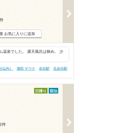
>
4件
お気に入りに追加
温泉でした。 露天風呂は狭め。 少
0分以内）
酒田 サウナ
余目駅
北余目駅
日帰り
宿泊
>
12件