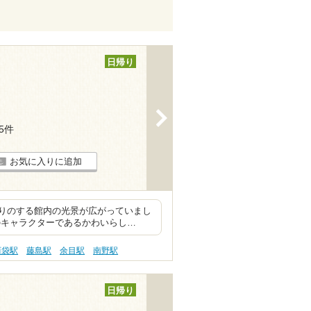
日帰り
>
15件
お気に入りに追加
りのする館内の光景が広がっていまし
のキャラクターであるかわいらし…
西袋駅
藤島駅
余目駅
南野駅
日帰り