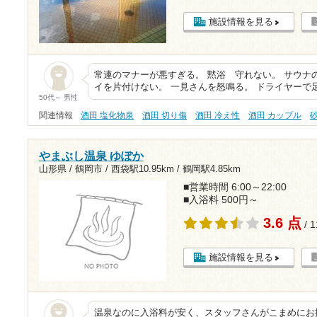
施設情報を見る
常連のマナーが悪すぎる。 黙浴 守れない。 サウナ
イを片付けない。 一見さんを怒鳴る。 ドライヤーで
50代～ 男性
関連情報
酒田 塩化物泉
酒田 切り傷
酒田 冷え性
酒田 カップル
やまぶし温泉 ゆぽか
山形県 / 鶴岡市 /
西袋駅10.95km
/
鶴岡駅4.85km
■営業時間 6:00～22:00
■入浴料 500円～
3.6 点
/ 
施設情報を見る
温泉なのに入浴料が安く、スタッフさんがこまめにお