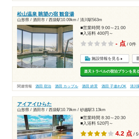
松山温泉 眺望の宿 観音湯
山形県 / 酒田市 /
西袋駅10.09km
/
清川駅563m
■営業時間 9:00～21:00
■入浴料 400円～
- 点
/ 0件
施設情報を見る
楽天トラベルの宿泊プランを見
関連情報
酒田 宿泊
酒田 カップル
酒田 絶景
酒田 子連れOK
清川
アイアイひらた
山形県 / 酒田市 /
西袋駅10.79km
/
砂越駅3.13km
■営業時間 8:30～20:30
■入浴料 520円～
4.2 点
/ 