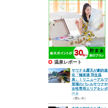
温泉レポート
サウナ＆露天が劇的進
化「極楽湯 羽生温
泉」！リニューアルで
登場のバレルサウナや
女性専用エリアをレポ
ート
（突レポ）