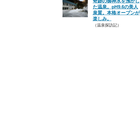
奇跡の御神水を沸かし
た温泉。pH9.6の美人
泉質。本格オープンが
楽しみ。
（温泉探訪記）