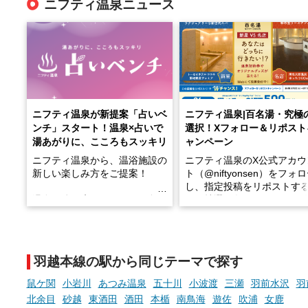
ニフティ温泉ニュース
ニフティ温泉が新提案「占いベ
ニフティ温泉|百名湯・究極
ンチ」スタート！温泉×占いで
選択！Xフォロー＆リポスト
湯あがりに、こころもスッキリ
ャンペーン
ニフティ温泉から、温浴施設の
ニフティ温泉のX公式アカウ
新しい楽しみ方をご提案！
ト（@niftyonsen）をフォ
し、指定投稿をリポストす
温泉で体を癒したあとに、占い
と、抽選で各回26（ふろ）
でこころもスッキリ──そんな
様（合計260名様）に選べる
新体験が楽しめる「占いベン
GIFT500円分をプレゼント
チ」を展開中♨
たします。
羽越本線の駅から同じテーマで探す
手相やタロットなど気軽に楽し
める占いで、“ととのう”おふろ
鼠ケ関
小岩川
あつみ温泉
五十川
小波渡
三瀬
羽前水沢
羽
時間を、もっと特別に。
北余目
砂越
東酒田
酒田
本楯
南鳥海
遊佐
吹浦
女鹿