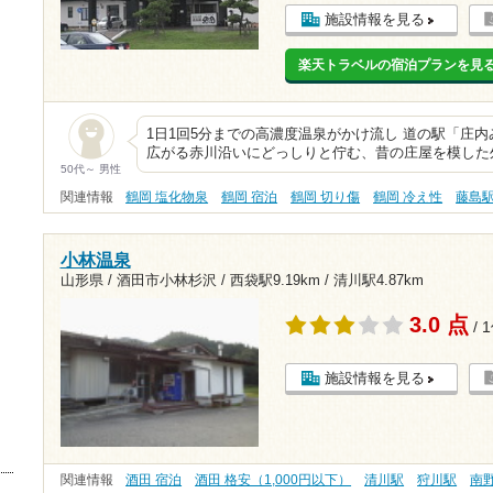
施設情報を見る
楽天トラベルの宿泊プランを見
1日1回5分までの高濃度温泉がかけ流し 道の駅「庄
広がる赤川沿いにどっしりと佇む、昔の庄屋を模した
50代～ 男性
関連情報
鶴岡 塩化物泉
鶴岡 宿泊
鶴岡 切り傷
鶴岡 冷え性
藤島
小林温泉
山形県 / 酒田市小林杉沢 /
西袋駅9.19km
/
清川駅4.87km
3.0 点
/ 
施設情報を見る
関連情報
酒田 宿泊
酒田 格安（1,000円以下）
清川駅
狩川駅
南