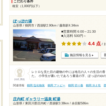
こだわり条件
格安（1,000円以下）
ぽっぽの湯
山形県 / 鶴岡市 /
西袋駅2.90km
/
藤島駅4.34km
■営業時間 6:00～21:30
■入浴料 500円～
4.4 点
/ 
施設情報を見る
レトロな見た目の建物の中には地元の人々の生活の香
た。 小学生が書いたであろう書道の字、ぽっぽのゆ
20代 男性
関連情報
鶴岡 塩化物泉
鶴岡 アトピー
鶴岡 切り傷
鶴岡 冷え性
庄内町 ギャラリー温泉 町湯
山形県 / 東田川郡庄内町 /
西袋駅3.38km
/
余目駅586m