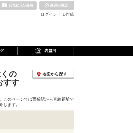
お気に入りの温泉
最近の履歴
ログイン
ID作成
グ
岩盤浴
近くの
地図から探す
おすす
。このページでは西袋駅から直線距離で
介します。