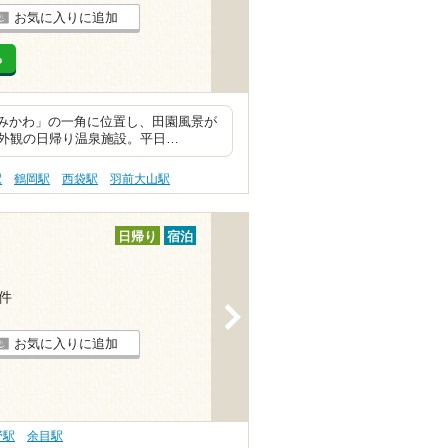
お気に入りに追加
る
内みかわ」の一角に位置し、田園風景が
外観の日帰り温泉施設。平日…
駅
鶴岡駅
西袋駅
羽前大山駅
日帰り
宿泊
1件
>
お気に入りに追加
野駅
余目駅