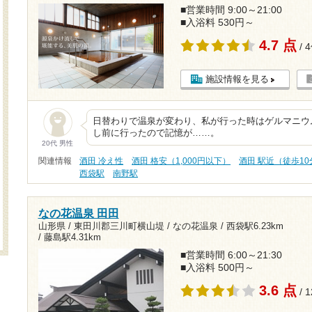
■営業時間 9:00～21:00
■入浴料 530円～
4.7 点
/ 
施設情報を見る
日替わりで温泉が変わり、私が行った時はゲルマニウム
し前に行ったので記憶が……。
20代 男性
関連情報
酒田 冷え性
酒田 格安（1,000円以下）
酒田 駅近（徒歩1
西袋駅
南野駅
なの花温泉 田田
山形県 / 東田川郡三川町横山堤 / なの花温泉 /
西袋駅6.23km
/
藤島駅4.31km
■営業時間 6:00～21:30
■入浴料 500円～
3.6 点
/ 