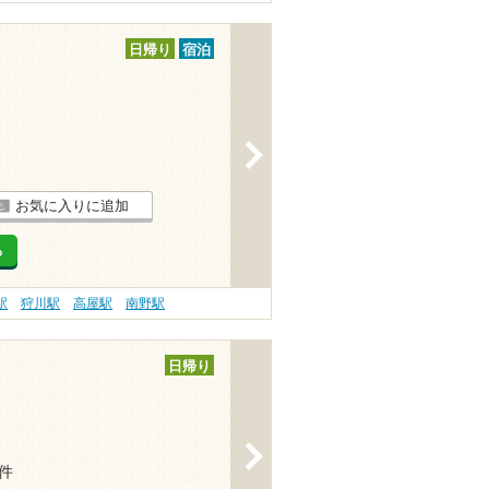
日帰り
宿泊
>
お気に入りに追加
る
駅
狩川駅
高屋駅
南野駅
日帰り
>
5件