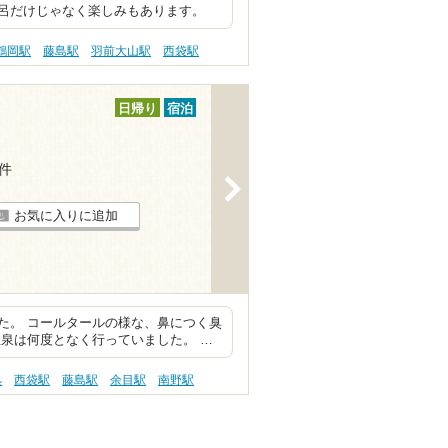
呂だけじゃなく楽しみもあります。
鶴岡駅
藤島駅
羽前大山駅
西袋駅
日帰り
宿泊
3件
>
お気に入りに追加
た。 コールタールの様な、鼻につく臭
泉は何度となく行っていました。 …
処
西袋駅
藤島駅
余目駅
南野駅