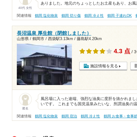
ありました。地元のちょっとしたお土産もあり、お風
40代 女性
関連情報
鶴岡 塩化物泉
鶴岡 切り傷
鶴岡 冷え性
鶴岡 子連れOK
長沼温泉 厚生館（閉館しました）
山形県 / 鶴岡市 /
西袋駅3.13km
/
藤島駅4.20km
4.3 点
/ 
施設情報を見る
風呂場に入った途端、強烈な油臭に度肝を抜かれまし
いです。 これまでも国見温泉みたいな、所謂油臭の温
匿名
関連情報
鶴岡 塩化物泉
鶴岡 宿泊
鶴岡 冷え性
鶴岡 お食事・食事