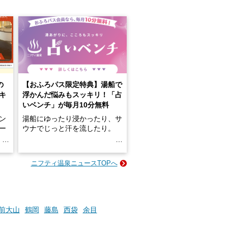
の
【おふろパス限定特典】湯船で
キ
浮かんだ悩みもスッキリ！「占
いベンチ」が毎月10分無料
ン
湯船にゆったり浸かったり、サ
ロー
ウナでじっと汗を流したり。
る
名
e-
ニフティ温泉ニュースTOPへ
い
そんな「一人でぼんやり過ごす
時間」、ふだん後回しにしてい
た「これからのこと」や「ちょ
っとした悩み」が、頭に浮かん
でくることはありませんか？
前大山
鶴岡
藤島
西袋
余目