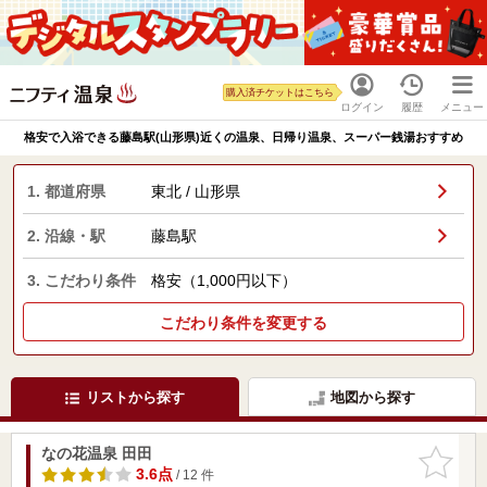
購入済チケットはこちら
ログイン
履歴
メニュー
格安で入浴できる藤島駅(山形県)近くの温泉、日帰り温泉、スーパー銭湯おすすめ
1. 都道府県
東北 / 山形県
2. 沿線・駅
藤島駅
3. こだわり条件
格安（1,000円以下）
こだわり条件を変更する
リストから探す
地図から探す
なの花温泉 田田
お気に入
りに追加
3.6点
/ 12 件