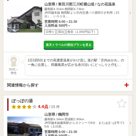
山形県 / 東田川郡三川町横山堤 / なの花温泉
藤島駅4.31km
鶴岡駅4.73km
JR羽越本線 鶴岡駅より庄内交通バス酒田行き利用（15
分）、いろり火…
営業時間 6:00～21:30
入浴料金 500円～
日帰り
宿泊
格安（1,000円以下）
楽天トラベルの宿泊プランを見る
1日1回5分までの高濃度温泉がかけ流し 道の駅「庄内みかわ」の
一角に位置し、田園風景が広がる赤川沿いにどっしりと佇む…
50代～
男性
関連情報から探す
ぽっぽの湯
お気に入
りに追加
4.4点
/ 15 件
山形県 / 鶴岡市
藤島駅4.34km
西袋駅2.90km
JR羽越本線藤島駅からタクシーで8分、またはぽっぽ号で1
5分（土日祝…
営業時間 6:00～21:30
入浴料金 500円～