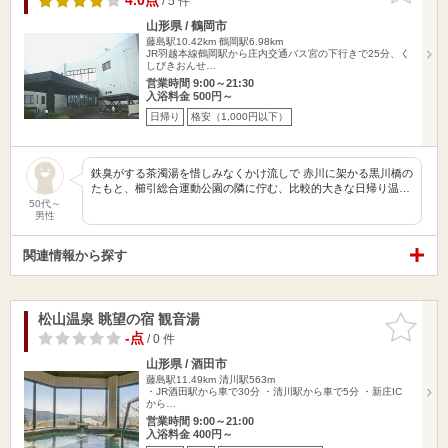
4.0点
/ 5 件
山形県 / 鶴岡市
藤島駅10.42km
鶴岡駅6.98km
JR羽越本線鶴岡駅から庄内交通バス宮の下行きで25分、く
しびきおんせ…
営業時間 9:00～21:30
入浴料金 500円～
日帰り
格安（1,000円以下）
鉄臭がする茶濁湯を惜しみなくかけ流しで 赤川に架かる黒川橋の
たもと、櫛引総合運動公園の隣に佇む、比較的大きな日帰り温…
50代～
男性
関連情報から探す
松山温泉 眺望の宿 観音湯
お気に入
りに追加
-点
/ 0 件
山形県 / 酒田市
藤島駅11.49km
清川駅563m
・JR酒田駅から車で30分 ・清川駅から車で5分 ・新庄IC
から…
営業時間 9:00～21:00
入浴料金 400円～