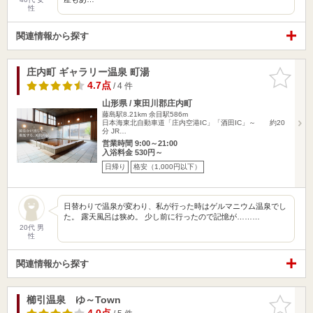
性
関連情報から探す
庄内町 ギャラリー温泉 町湯
お気に入
りに追加
4.7点
/ 4 件
山形県 / 東田川郡庄内町
藤島駅8.21km
余目駅586m
日本海東北自動車道「庄内空港IC」「酒田IC」～ 約20
分 JR…
営業時間 9:00～21:00
入浴料金 530円～
日帰り
格安（1,000円以下）
日替わりで温泉が変わり、私が行った時はゲルマニウム温泉でし
た。 露天風呂は狭め。 少し前に行ったので記憶が………
20代 男
性
関連情報から探す
櫛引温泉 ゆ～Town
お気に入
りに追加