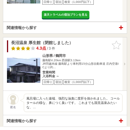
日帰り
宿泊
格安（1,000円以下）
楽天トラベルの宿泊プランを見る
関連情報から探す
長沼温泉 厚生館（閉館しました）
お気に入
りに追加
4.3点
/ 3 件
山形県 / 鶴岡市
藤島駅4.20km
西袋駅3.13km
JR羽越本線 藤島駅より車利用15分山形自動車道 庄内空港I
Cより約…
営業時間
入浴料金 ～
日帰り
宿泊
格安（1,000円以下）
風呂場に入った途端、強烈な油臭に度肝を抜かれました。 コール
タールの様な、鼻につく臭いです。 これまでも国見温泉みたい
な、…
匿名
関連情報から探す