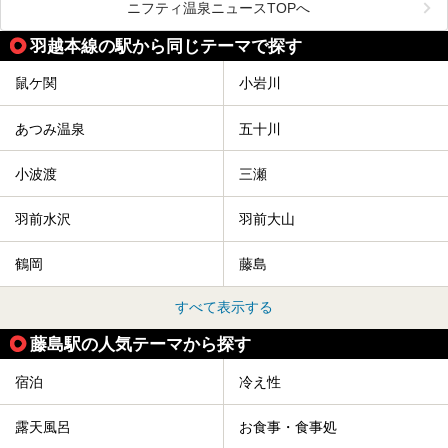
舞鶴山の山頂まで軽いハイキングの気分で登れば、そこでは
ニフティ温泉ニュースTOPへ
なんと「人間将棋」が行われているのです！
羽越本線の駅から同じテーマで探す
「人間将棋」とは昭和31年から毎年春に山形県天童市で行
われている一大イベントで、甲冑や着物姿の武者に扮した人
間が将棋の駒となり、対局を行っているのです。
鼠ケ関
小岩川
人気漫画「３月のライオン」の中でもこの人間将棋のシーン
が描かれ、「坊」こと二海堂氏の甲冑のあまりの似合いっぷ
あつみ温泉
五十川
りに、思わず吹き出してしまった読者もいることでしょう。
2017年は4月22日（土）・23日（日）に舞鶴山の頂上で行
われます。また、23日は「天童百面指し」が行われ、人間
小波渡
三瀬
将棋終了後、小学生以上の一般市民がプロ棋士と対局するこ
とができます。
羽前水沢
羽前大山
天童市には温泉も多数あるので、桜と人間将棋を見た後はゆ
っくり温泉に浸かってはいかがでしょうか。
鶴岡
藤島
今回は山形県天童市のおすすめ温泉をご紹介します！
すべて表示する
藤島駅の人気テーマから探す
宿泊
冷え性
露天風呂
お食事・食事処