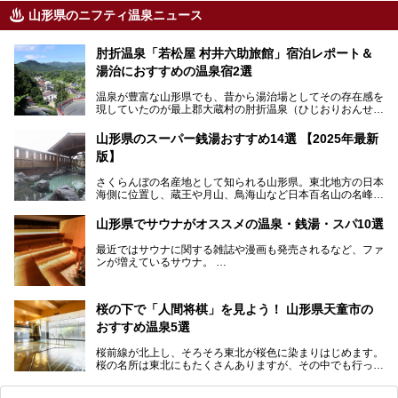
山形県のニフティ温泉ニュース
肘折温泉「若松屋 村井六助旅館」宿泊レポート＆
湯治におすすめの温泉宿2選
温泉が豊富な山形県でも、昔から湯治場としてその存在感を
現していたのが最上郡大蔵村の肘折温泉（ひじおりおんせ
ん）です。
今回はその肘折温泉の「若松屋 村井六助旅館」に宿泊した
山形県のスーパー銭湯おすすめ14選 【2025年最新
体験レポートとおすすめの温泉宿を2軒ご紹介します。
版】
鄙びた風情があり、源泉掛け流しの旅館も多い肘折温泉は、
じっくり名湯に浸かって癒されたい方にぴったりの温泉地で
さくらんぼの名産地として知られる山形県。東北地方の日本
す。
海側に位置し、蔵王や月山、鳥海山など日本百名山の名峰や
最上川が彩る、自然の美しい地域です。かの松尾芭蕉は「奥
の細道」全行程の1/3にあたる期間を山形県で過ごしたとい
山形県でサウナがオススメの温泉・銭湯・スパ10選
われることからも、山形の深い魅力がうかがえます。
山形県はまた、県内全域に多様な温泉があり、35ある市町
最近ではサウナに関する雑誌や漫画も発売されるなど、ファ
村のすべてで温泉が湧いているという温泉県。そんな山形県
ンが増えているサウナ。
でぜひチェックしたいスーパー銭湯をご紹介します。
しかしサウナは一口にサウナと言っても、ドライサウナ、ス
チームサウナ、塩サウナなどが存在し、施設によって様々な
桜の下で「人間将棋」を見よう！ 山形県天童市の
こだわりを持つ施設も増えています。
おすすめ温泉5選
今回はそんな今話題のサウナが楽しめる、山形県内にあるオ
ススメ温泉・銭湯・スパを10件まとめてご紹介します。
桜前線が北上し、そろそろ東北が桜色に染まりはじめます。
桜の名所は東北にもたくさんありますが、その中でも行って
みたいのは、なんといっても山形県天童市の舞鶴山。