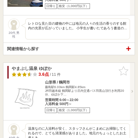
日帰り
格安（1,000円以下）
レトロな見た目の建物の中には地元の人々の生活の香りのする館
内の光景が広がっていました。 小学生が書いたであろう書道の…
20代 男
性
関連情報から探す
やまぶし温泉 ゆぽか
お気に入
りに追加
3.6点
/ 11 件
山形県 / 鶴岡市
藤島駅6.03km
鶴岡駅4.85km
JR羽越本線 鶴岡駅より庄内交通バス羽黒山頂行き利用20
分、ゆぽか下…
営業時間 6:00～22:00
入浴料金 500円～
日帰り
格安（1,000円以下）
温泉なのに入浴料が安く、スタッフさんがこまめにお掃除してく
れるので、とても清潔感がありました。地元のちょっとしたお土
産もあ…
40代 女