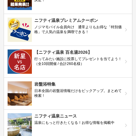
ニフティ温泉プレミアムクーポン
ノジマモバイル会員向け 通常よりもお得な「特別価
格」で人気の温泉を満喫できる！
【ニフティ温泉 百名湯2026】
行ってみたい施設に投票してプレゼントを当てよう！
（全10回開催 / 合計260名様）
岩盤浴特集
日本全国の岩盤浴情報だけをピックアップ。まとめて
検索！
ニフティ温泉ニュース
温泉にもっと行きたくなる！お得な情報を掲載中