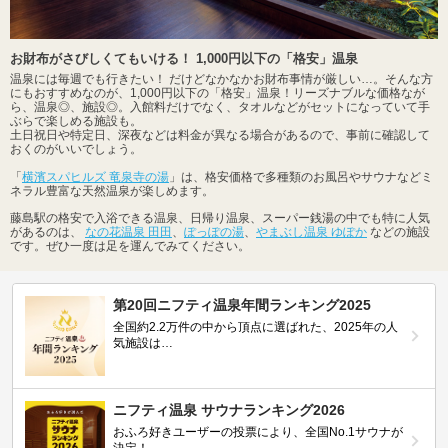
お財布がさびしくてもいける！ 1,000円以下の「格安」温泉
温泉には毎週でも行きたい！ だけどなかなかお財布事情が厳しい…。そんな方
にもおすすめなのが、1,000円以下の「格安」温泉！リーズナブルな価格なが
ら、温泉◎、施設◎。入館料だけでなく、タオルなどがセットになっていて手
ぶらで楽しめる施設も。
土日祝日や特定日、深夜などは料金が異なる場合があるので、事前に確認して
おくのがいいでしょう。
「
横濱スパヒルズ 竜泉寺の湯
」は、格安価格で多種類のお風呂やサウナなどミ
ネラル豊富な天然温泉が楽しめます。
藤島駅の格安で入浴できる温泉、日帰り温泉、スーパー銭湯の中でも特に人気
があるのは、
なの花温泉 田田
、
ぽっぽの湯
、
やまぶし温泉 ゆぽか
などの施設
です。ぜひ一度は足を運んでみてください。
第20回ニフティ温泉年間ランキング2025
全国約2.2万件の中から頂点に選ばれた、2025年の人
気施設は…
ニフティ温泉 サウナランキング2026
おふろ好きユーザーの投票により、全国No.1サウナが
決定！