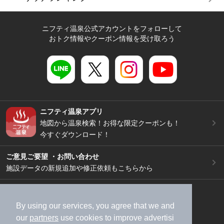
ニフティ温泉公式アカウントをフォローして
おトク情報やクーポン情報を受け取ろう
ニフティ温泉アプリ
地図から温泉検索！お得な限定クーポンも！
今すぐダウンロード！
ご意見ご要望 ・お問い合わせ
施設データの新規追加や修正依頼もこちらから
スマートフォン
/
PC
加盟店募集（資料請求）
広告出稿のご案内
By using our services, you agree that we and
our
partners
use cookies to improve advertisi
利用規約
ライフスタイルMEMBERS+規約