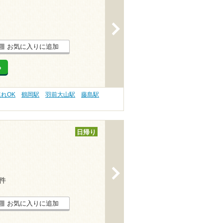
>
お気に入りに追加
る
連れOK
鶴岡駅
羽前大山駅
藤島駅
日帰り
>
5件
お気に入りに追加