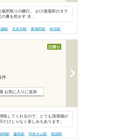
の場所取りの横行。 かけ湯場所のタラ
足の裏を乾かす 水…
砂越駅
北余目駅
東酒田駅
余目駅
日帰り
>
11件
お気に入りに追加
掃除してくれるので、とても清潔感が
呂だけじゃなく楽しみもあります。
鶴岡駅
藤島駅
羽前大山駅
西袋駅