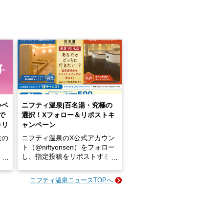
いベ
ニフティ温泉|百名湯・究極の
で
選択！Xフォロー＆リポストキ
キリ
ャンペーン
設の
ニフティ温泉のX公式アカウン
ト（@niftyonsen）をフォロー
し、指定投稿をリポストする
占い
と、抽選で各回26（ふろ）名
な
様（合計260名様）に選べるe-
ニフティ温泉ニュースTOPへ
ン
GIFT500円分をプレゼントい
たします。
楽し