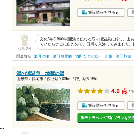
施設情報を見る
文化3年(1806年)開湯と伝わる辰ヶ湯温泉に佇む、
ていたらナビに出たので、日帰り入浴してみました。
40代 男性
関連情報
酒田 宿泊
酒田 糖尿病
酒田 ひとり旅・一人旅
酒田 旅館
湯の澤温泉 地蔵の湯
山形県 / 鶴岡市 /
西袋駅9.03km
/
狩川駅5.15km
4.0 点
/ 
施設情報を見る
楽天トラベルの宿泊プランを見