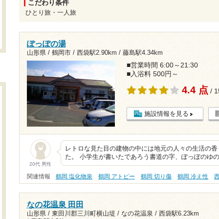
こだわり条件
ひとり旅・一人旅
ぽっぽの湯
山形県 / 鶴岡市 /
西袋駅2.90km
/
藤島駅4.34km
■営業時間 6:00～21:30
■入浴料 500円～
4.4 点
/ 
施設情報を見る
レトロな見た目の建物の中には地元の人々の生活の香
た。 小学生が書いたであろう書道の字、ぽっぽのゆ
20代 男性
関連情報
鶴岡 塩化物泉
鶴岡 アトピー
鶴岡 切り傷
鶴岡 冷え性
なの花温泉 田田
山形県 / 東田川郡三川町横山堤 / なの花温泉 /
西袋駅6.23km