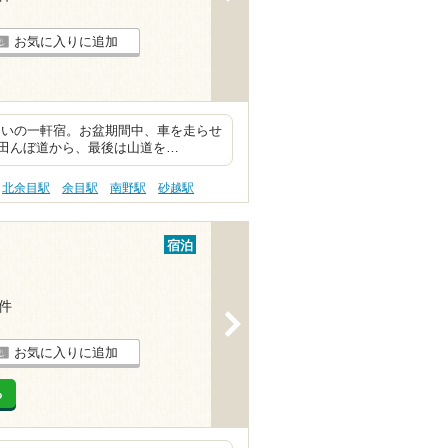
お気に入りに追加
山あいの一軒宿。お盆期間中、車を走らせ
田んぼ道から、最後は山道を…
北余目駅
余目駅
南野駅
砂越駅
宿泊
1件
>
お気に入りに追加
る