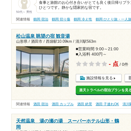
食事と旅館のお心付き合いがとても良く後日帰りプラ
ひとつです。静かな隠家的な宿です。
50代～ 男性
関連情報
鶴岡 宿泊
鶴岡 切り傷
鶴岡 冷え性
鶴岡 ひとり旅・一人
松山温泉 眺望の宿 観音湯
山形県 / 酒田市 /
西袋駅10.09km
/
清川駅563m
■営業時間 9:00～21:00
■入浴料 400円～
- 点
/ 0件
施設情報を見る
楽天トラベルの宿泊プランを見
関連情報
酒田 宿泊
酒田 カップル
酒田 絶景
酒田 子連れOK
清川
天然温泉 湯の瀬の湯 スーパーホテル山形・鶴
岡