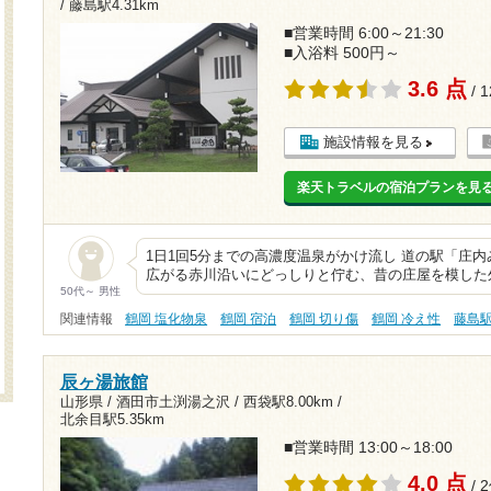
/
藤島駅4.31km
■営業時間 6:00～21:30
■入浴料 500円～
3.6 点
/ 
施設情報を見る
楽天トラベルの宿泊プランを見
1日1回5分までの高濃度温泉がかけ流し 道の駅「庄
広がる赤川沿いにどっしりと佇む、昔の庄屋を模した
50代～ 男性
関連情報
鶴岡 塩化物泉
鶴岡 宿泊
鶴岡 切り傷
鶴岡 冷え性
藤島
辰ヶ湯旅館
山形県 / 酒田市土渕湯之沢 /
西袋駅8.00km
/
北余目駅5.35km
■営業時間 13:00～18:00
4.0 点
/ 