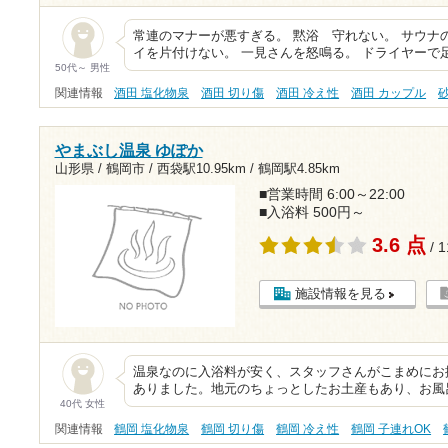
常連のマナーが悪すぎる。 黙浴 守れない。 サウナ
イを片付けない。 一見さんを怒鳴る。 ドライヤーで
50代～ 男性
関連情報
酒田 塩化物泉
酒田 切り傷
酒田 冷え性
酒田 カップル
やまぶし温泉 ゆぽか
山形県 / 鶴岡市 /
西袋駅10.95km
/
鶴岡駅4.85km
■営業時間 6:00～22:00
■入浴料 500円～
3.6 点
/ 
施設情報を見る
温泉なのに入浴料が安く、スタッフさんがこまめにお
ありました。地元のちょっとしたお土産もあり、お風
40代 女性
関連情報
鶴岡 塩化物泉
鶴岡 切り傷
鶴岡 冷え性
鶴岡 子連れOK