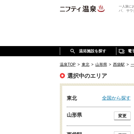
一人旅に
パ、 サ
温浴施設を探す
電
温泉TOP
>
東北
>
山形県
>
西袋駅
>
選択中のエリア
全国から探す
東北
山形県
変更