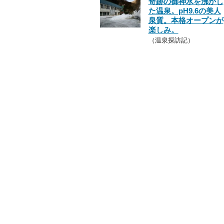
奇跡の御神水を沸かし
た温泉。pH9.6の美人
泉質。本格オープンが
楽しみ。
（温泉探訪記）