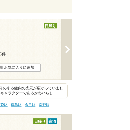
日帰り
>
15件
お気に入りに追加
りのする館内の光景が広がっていまし
のキャラクターであるかわいらし…
西袋駅
藤島駅
余目駅
南野駅
日帰り
宿泊