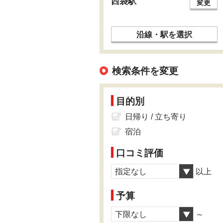
西袋駅
変更
沿線・駅を選択
検索条件を変更
目的別
日帰り / 立ち寄り
宿泊
口コミ評価
指定なし
以上
予算
下限なし
～