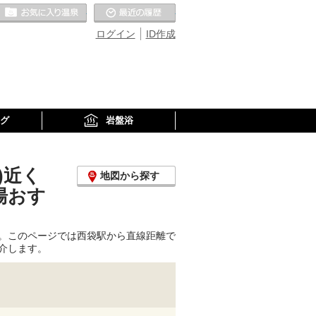
お気に入りの温泉
最近の履歴
ログイン
ID作成
グ
岩盤浴
)近く
地図から探す
湯おす
。このページでは西袋駅から直線距離で
介します。