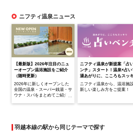
ニフティ温泉ニュース
【最新版】2026年注目のニュ
ニフティ温泉が新提案「占
ーオープン温浴施設をご紹介
ンチ」スタート！温泉×占い
（随時更新）
湯あがりに、こころもスッ
2026年に新しくオープンした
ニフティ温泉から、温浴施
全国の温泉・スーパー銭湯・サ
新しい楽しみ方をご提案！
ウナ・スパをまとめてご紹介！
※随時更新しています
温泉で体を癒したあとに、
でこころもスッキリ──そん
天然温泉や露天風呂、注目のサ
新体験が楽しめる「占いベ
ウナなど、こだわりの魅力がつ
チ」を展開中♨
まったスポットが続々登場して
羽越本線の駅から同じテーマで探す
います。
手相やタロットなど気軽に