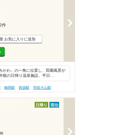
>
12件
お気に入りに追加
る
内みかわ」の一角に位置し、田園風景が
外観の日帰り温泉施設。平日…
駅
鶴岡駅
西袋駅
羽前大山駅
日帰り
宿泊
>
2件