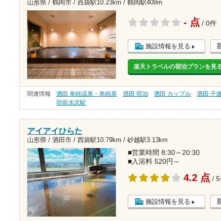
山形県 / 鶴岡市 /
西袋駅10.23km
/
鶴岡駅408m
- 点
/ 0件
施設情報を見る
楽天トラベルの宿泊プランを見
関連情報
酒田 単純温泉・単純泉
酒田 宿泊
酒田 カップル
酒田 子
羽前水沢駅
アイアイひらた
山形県 / 酒田市 /
西袋駅10.79km
/
砂越駅3.13km
■営業時間 8:30～20:30
■入浴料 520円～
4.2 点
/ 
施設情報を見る