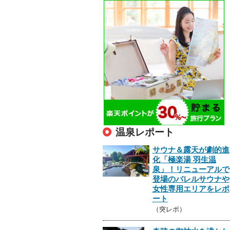
温泉レポート
サウナ＆露天が劇的進
化「極楽湯 羽生温
泉」！リニューアルで
登場のバレルサウナや
女性専用エリアをレポ
ート
（突レポ）